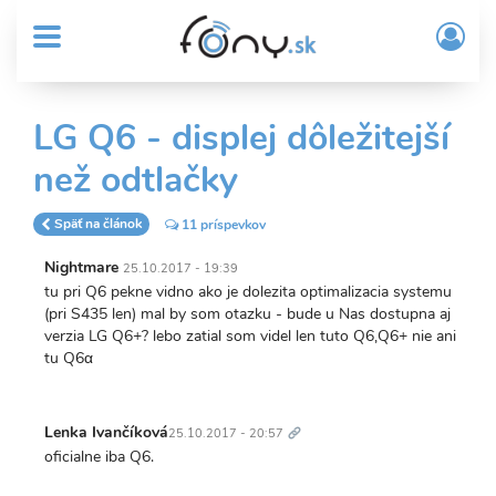
User
Skočiť
Prih
na
MENU
account
/
hlavný
Regi
menu
obsah
Sub
LG Q6 - displej dôležitejší
Header
než odtlačky
menu
Späť na článok
11 príspevkov
Nightmare
25.10.2017 - 19:39
tu pri Q6 pekne vidno ako je dolezita optimalizacia systemu
(pri S435 len) mal by som otazku - bude u Nas dostupna aj
verzia LG Q6+? lebo zatial som videl len tuto Q6,Q6+ nie ani
tu Q6α
Trvalý
odkaz
Lenka Ivančíková
25.10.2017 - 20:57
oficialne iba Q6.