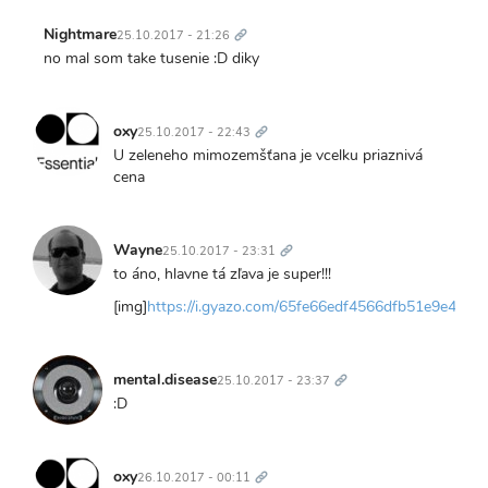
Trvalý
odkaz
Nightmare
25.10.2017 - 21:26
no mal som take tusenie :D diky
Trvalý
odkaz
oxy
25.10.2017 - 22:43
U zeleneho mimozemšťana je vcelku priaznivá
cena
Trvalý
odkaz
Wayne
25.10.2017 - 23:31
to áno, hlavne tá zľava je super!!!
[img]
https://i.gyazo.com/65fe66edf4566dfb51e9e4bee
Trvalý
odkaz
mental.disease
25.10.2017 - 23:37
:D
Trvalý
odkaz
oxy
26.10.2017 - 00:11