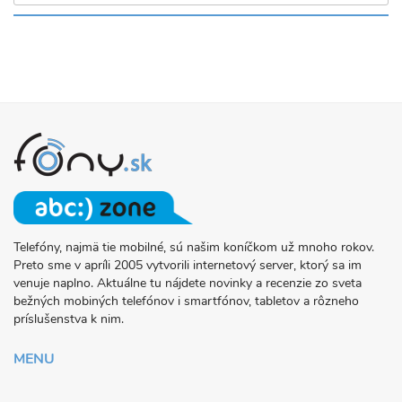
Telefóny, najmä tie mobilné, sú našim koníčkom už mnoho rokov.
O
Preto sme v apríli 2005 vytvorili internetový server, ktorý sa im
PROJEKTE
venuje naplno. Aktuálne tu nájdete novinky a recenzie zo sveta
FONY.SK
bežných mobiných telefónov i smartfónov, tabletov a rôzneho
príslušenstva k nim.
MENU