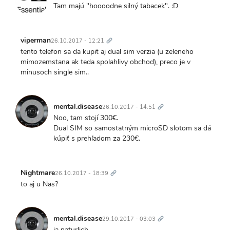
Tam majú "hoooodne silný tabacek". :D
Trvalý
odkaz
viperman
26.10.2017 - 12:21
tento telefon sa da kupit aj dual sim verzia (u zeleneho
mimozemstana ak teda spolahlivy obchod), preco je v
minusoch single sim..
Trvalý
odkaz
mental.disease
26.10.2017 - 14:51
Noo, tam stojí 300€.
Dual SIM so samostatným microSD slotom sa dá
kúpiť s prehľadom za 230€.
Trvalý
odkaz
Nightmare
26.10.2017 - 18:39
to aj u Nas?
Trvalý
odkaz
mental.disease
29.10.2017 - 03:03
ja naturlich