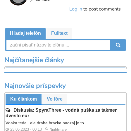
Log in
to post comments
Hľadaj telefón
Fulltext
V
Najčítanejšie články
Najnovšie príspevky
Ku článkom
Vo fóre
Diskusia: SpyraThree - vodná puška za takmer
dvesto eur
Vdaka teda...ale draha hracka naozaj je to
23.05.2023 - 00:10
Nightmare