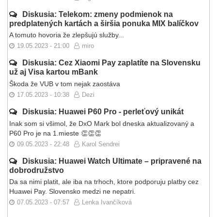
Diskusia: Telekom: zmeny podmienok na
predplatených kartách a širšia ponuka MIX balíčkov
A tomuto hovoria že zlepšujú služby...
19.05.2023 - 21:00
miro
Diskusia: Cez Xiaomi Pay zaplatíte na Slovensku
už aj Visa kartou mBank
Škoda že VUB v tom nejak zaostáva
17.05.2023 - 10:38
Dezi
Diskusia: Huawei P60 Pro - perleťový unikát
Inak som si všimol, že DxO Mark bol dneska aktualizovaný a
P60 Pro je na 1.mieste 👏👏👏
09.05.2023 - 22:48
Karol Sendrei
Diskusia: Huawei Watch Ultimate – pripravené na
dobrodružstvo
Da sa nimi platit, ale iba na trhoch, ktore podporuju platby cez
Huawei Pay. Slovensko medzi ne nepatri.
07.05.2023 - 07:57
Lenka Ivančíková