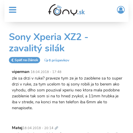
User
Skočiť
Prih
na
MENU
account
/
hlavný
Regi
menu
obsah
Sub
Sony Xperia XZ2 -
Header
zavalitý silák
menu
Späť na článok
6 príspevkov
viperman
18.04.2018 - 17:48
zle sa drzi v ruke? praveze tym ze je to zaoblene sa to super
drzi v ruke, za tym ucelom to aj sony robili ja to berem ako
vyhodu, dlho som pouzival xperiu neo ktora mala podobne
zaoblenie tak som si na to hned zvykol, a 11mm hrubka je
iba v strede, na konci ma ten telefon iba 6mm ale to
nenapisete.
Trvalý
odkaz
Matej
18.04.2018 - 20:14