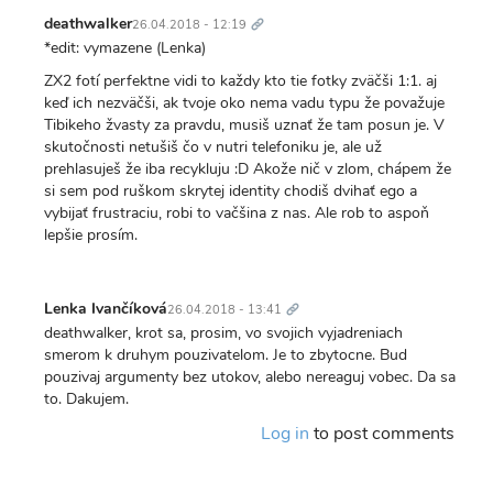
Trvalý
odkaz
deathwalker
26.04.2018 - 12:19
*edit: vymazene (Lenka)
ZX2 fotí perfektne vidi to každy kto tie fotky zväčši 1:1. aj
keď ich nezväčši, ak tvoje oko nema vadu typu že považuje
Tibikeho žvasty za pravdu, musiš uznať že tam posun je. V
skutočnosti netušiš čo v nutri telefoniku je, ale už
prehlasuješ že iba recykluju :D Akože nič v zlom, chápem že
si sem pod ruškom skrytej identity chodiš dvihať ego a
vybijať frustraciu, robi to vačšina z nas. Ale rob to aspoň
lepšie prosím.
Trvalý
odkaz
Lenka Ivančíková
26.04.2018 - 13:41
deathwalker, krot sa, prosim, vo svojich vyjadreniach
smerom k druhym pouzivatelom. Je to zbytocne. Bud
pouzivaj argumenty bez utokov, alebo nereaguj vobec. Da sa
to. Dakujem.
Log in
to post comments