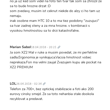
no ja uz ked som videl na foto ten tvar tak som sa zhrozil ze
sa to bude hrozne drzat :D
som zvedavy, musim ist ceknut niekde do alzy ci ho tam uz
nemaju.
inak osobne mam HTC 10 a to ma tiez podobny "zuzujuci"
sa tvar zadnej steny a za mna hrozne. v kombinacii s
vysokou hmotnostou sa to drzi katastrofalne.
Trvalý
odkaz
Marian Sabol
18.04.2018 - 20:21
Ja som XZ2 Mal v ruke a musim povedat, ze mi perfektne
sadla.Ergonomia je vynikajuca.Vacsia hmotnost vobec
neprekaza.Fon ma velmi zaujal Zvazujem kupu ale pockat na
XZ2 PREMIUM
Trvalý
odkaz
LOL
26.04.2018 - 02:34
Telefon za 700+, bez optickej stabilizacie a foti ako 200
eurovy cinsky smejd. Ze sa toto nehanbia stale dookola
recyklovat a predavat.