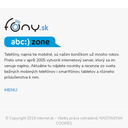
Telefóny, najmä tie mobilné, sú našim koníčkom už mnoho rokov.
O
Preto sme v apríli 2005 vytvorili internetový server, ktorý sa im
PROJEKTE
venuje naplno. Aktuálne tu nájdete novinky a recenzie zo sveta
FONY.SK
bežných mobiných telefónov i smartfónov, tabletov a rôzneho
príslušenstva k nim.
MENU
© Copyright 2019
internet.sk
- Všetky práva vyhradené.
NASTAVENIA
COOKIES