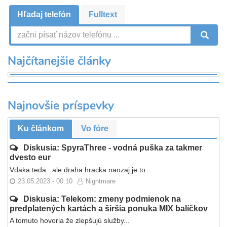
Hľadaj telefón
Fulltext
V
Najčítanejšie články
Najnovšie príspevky
Ku článkom
Vo fóre
Diskusia: SpyraThree - vodná puška za takmer
dvesto eur
Vdaka teda...ale draha hracka naozaj je to
23.05.2023 - 00:10
Nightmare
Diskusia: Telekom: zmeny podmienok na
predplatených kartách a širšia ponuka MIX balíčkov
A tomuto hovoria že zlepšujú služby...