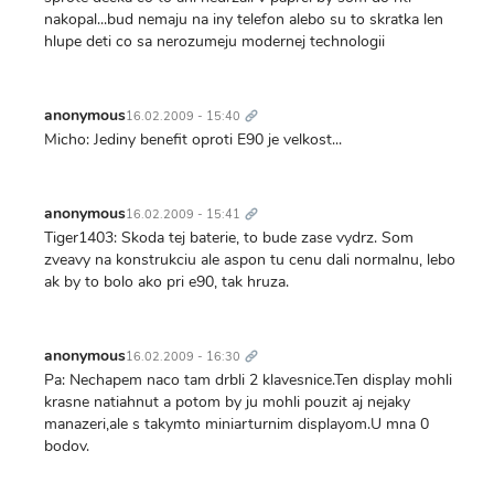
nakopal...bud nemaju na iny telefon alebo su to skratka len
hlupe deti co sa nerozumeju modernej technologii
Trvalý
odkaz
anonymous
16.02.2009 - 15:40
Micho: Jediny benefit oproti E90 je velkost...
Trvalý
odkaz
anonymous
16.02.2009 - 15:41
Tiger1403: Skoda tej baterie, to bude zase vydrz. Som
zveavy na konstrukciu ale aspon tu cenu dali normalnu, lebo
ak by to bolo ako pri e90, tak hruza.
Trvalý
odkaz
anonymous
16.02.2009 - 16:30
Pa: Nechapem naco tam drbli 2 klavesnice.Ten display mohli
krasne natiahnut a potom by ju mohli pouzit aj nejaky
manazeri,ale s takymto miniarturnim displayom.U mna 0
bodov.