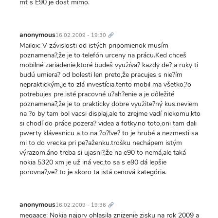
mt s E90 je dost mimo.
Trvalý
odkaz
anonymous
16.02.2009 - 19:30
Mailox: V závislosti od istých pripomienok musím
poznamena?,že je to telefón urceny na prácu.Ked chceš
mobilné zariadenie,ktoré budeš využíva? kazdy de? a ruky ti
budú umiera? od bolesti len preto,že pracujes s nie?ím
nepraktickým,je to zlá investícia.tento mobil ma všetko,?o
potrebujes pre isté pracovné u?ah?enie a je dôležité
poznamena?,že je to prakticky dobre využite?ný kus.neviem
na ?o by tam bol vacsi displaj,ale to zrejme vadí niekomu,kto
si chodí do práce pozera? videa a fotky.no toto,oni tam dali
pwerty klávesnicu a to na ?o?!ve? to je hrubé a nezmesti sa
mi to do vrecka pri pe?aženku.trošku nechápem istým
výrazom.áno treba si ujasni?,že na e90 to nemá,ale taká
nokia 5320 xm je už iná vec,to sa s e90 dá lepšie
porovna?,ve? to je skoro ta istá cenová kategória.
Trvalý
odkaz
anonymous
16.02.2009 - 19:36
megaace: Nokia najprv ohlasila znizenie zisku na rok 2009 a