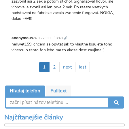
zazvonil asi 2 sek a potom stichol. Signalizoval hovor, ale
vibroval a zvonil asi len prve 2 sek. Po resete vsetkych
nadstaveni na fabricke zacalo zvonenie fungovat. NOKIA,
dolad FW!!!
Trvalý
odkaz
anonymous
24.05.2009 - 13:48
hellwet159: chcem sa opytat jak to vlastne losujete toho
vihercu o tento fon lebo ma to akoze dost zaujima :)
Pagination
Aktuálna
1
Page
2
Ďalšia
next
Posledná
last
stránka
strana
strana
Hľadaj telefón
Fulltext
V
Najčítanejšie články