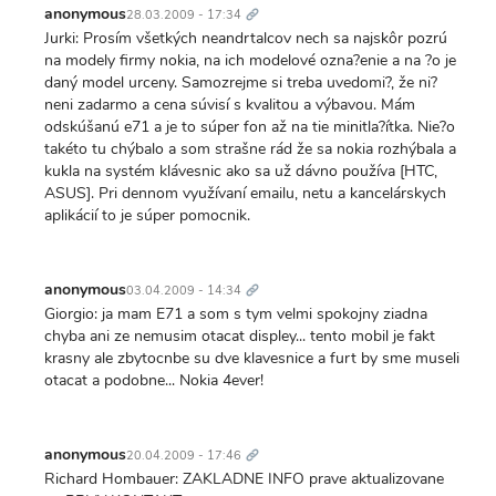
odkaz
anonymous
28.03.2009 - 17:34
Jurki: Prosím všetkých neandrtalcov nech sa najskôr pozrú
na modely firmy nokia, na ich modelové ozna?enie a na ?o je
daný model urceny. Samozrejme si treba uvedomi?, že ni?
neni zadarmo a cena súvisí s kvalitou a výbavou. Mám
odskúšanú e71 a je to súper fon až na tie minitla?ítka. Nie?o
takéto tu chýbalo a som strašne rád že sa nokia rozhýbala a
kukla na systém klávesnic ako sa už dávno používa [HTC,
ASUS]. Pri dennom využívaní emailu, netu a kancelárskych
aplikácií to je súper pomocnik.
Trvalý
odkaz
anonymous
03.04.2009 - 14:34
Giorgio: ja mam E71 a som s tym velmi spokojny ziadna
chyba ani ze nemusim otacat displey... tento mobil je fakt
krasny ale zbytocnbe su dve klavesnice a furt by sme museli
otacat a podobne... Nokia 4ever!
Trvalý
odkaz
anonymous
20.04.2009 - 17:46
Richard Hombauer: ZAKLADNE INFO prave aktualizovane