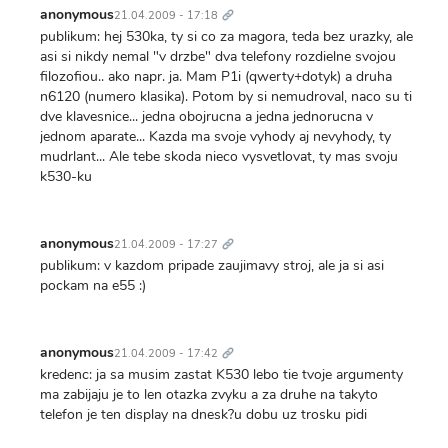
odkaz
anonymous
21.04.2009 - 17:18
publikum: hej 530ka, ty si co za magora, teda bez urazky, ale
asi si nikdy nemal "v drzbe" dva telefony rozdielne svojou
filozofiou.. ako napr. ja. Mam P1i (qwerty+dotyk) a druha
n6120 (numero klasika). Potom by si nemudroval, naco su ti
dve klavesnice... jedna obojrucna a jedna jednorucna v
jednom aparate... Kazda ma svoje vyhody aj nevyhody, ty
mudrlant... Ale tebe skoda nieco vysvetlovat, ty mas svoju
k530-ku
Trvalý
odkaz
anonymous
21.04.2009 - 17:27
publikum: v kazdom pripade zaujimavy stroj, ale ja si asi
pockam na e55 :)
Trvalý
odkaz
anonymous
21.04.2009 - 17:42
kredenc: ja sa musim zastat K530 lebo tie tvoje argumenty
ma zabijaju je to len otazka zvyku a za druhe na takyto
telefon je ten display na dnesk?u dobu uz trosku pidi