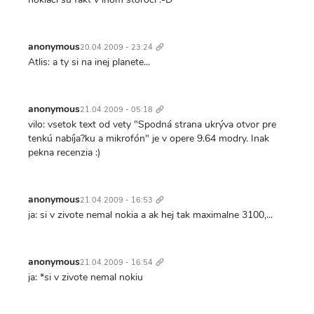
Trvalý
odkaz
anonymous
20.04.2009 - 23:24
Atlis: a ty si na inej planete...
Trvalý
odkaz
anonymous
21.04.2009 - 05:18
vilo: vsetok text od vety "Spodná strana ukrýva otvor pre
tenkú nabíja?ku a mikrofón" je v opere 9.64 modry. Inak
pekna recenzia :)
Trvalý
odkaz
anonymous
21.04.2009 - 16:53
ja: si v zivote nemal nokia a ak hej tak maximalne 3100,...
Trvalý
odkaz
anonymous
21.04.2009 - 16:54
ja: *si v zivote nemal nokiu
Trvalý