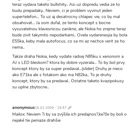
teraz vydava taketo bullshity.. Asi uz dopredu vedia ze to
budu prepadaky.. Neviem, ci je problem vyvinut jeden
supertelefon... To uz aj desatrocny chlapec vie, co by mal
obsahovat... Ja som dufal, ze tento koncept s bocne
vysuvatelnou klavesnicou zanikne, ale Nokia ho zrejme teraz
bude zivit takymito nepodarkami.. Ovela vydarenesjia by bola
E55ka, keby mala autofocus, co sa mi az nechce verit ze ho
nema..
Takze draha Nokia, kedy vydate radsej N85ku s xenonom a
AJ s LED bleskom? ktora by dobre vyzerala... To by bol prvy
koncept ktory by sa super predaval...(slider) Druhy je nieco
ako E71ka ale s fotakom ako ma N82ka.. To je druhy
koncept, ktory by sa predaval.. Ostatne taketo kvazipokusy
su uplne zbytocne..
Trvalý
odkaz
anonymous
16.02.2009 - 19:47
Mailox: Neviem ?i by sa zvýšila ich predajnos?,ke?že by boli o
nejaké tie peniaze drahšie
Trvalý