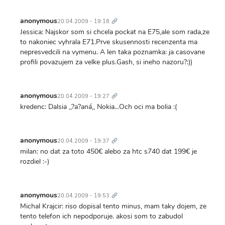
Trvalý
odkaz
anonymous
20.04.2009 - 19:18
Jessica: Najskor som si chcela pockat na E75,ale som rada,ze
to nakoniec vyhrala E71.Prve skusennosti recenzenta ma
nepresvedcili na vymenu. A len taka poznamka: ja casovane
profili povazujem za velke plus.Gash, si ineho nazoru?:))
Trvalý
odkaz
anonymous
20.04.2009 - 19:27
kredenc: Dalsia ,,?a?aná,, Nokia...Och oci ma bolia :(
Trvalý
odkaz
anonymous
20.04.2009 - 19:37
milan: no dat za toto 450€ alebo za htc s740 dat 199€ je
rozdiel :-)
Trvalý
odkaz
anonymous
20.04.2009 - 19:53
Michal Krajcir: riso dopisal tento minus, mam taky dojem, ze
tento telefon ich nepodporuje. akosi som to zabudol