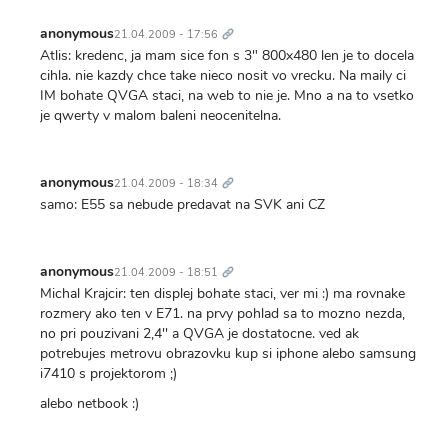
Trvalý
odkaz
anonymous
21.04.2009 - 17:56
Atlis: kredenc, ja mam sice fon s 3" 800x480 len je to docela
cihla. nie kazdy chce take nieco nosit vo vrecku. Na maily ci
IM bohate QVGA staci, na web to nie je. Mno a na to vsetko
je qwerty v malom baleni neocenitelna.
Trvalý
odkaz
anonymous
21.04.2009 - 18:34
samo: E55 sa nebude predavat na SVK ani CZ
Trvalý
odkaz
anonymous
21.04.2009 - 18:51
Michal Krajcir: ten displej bohate staci, ver mi :) ma rovnake
rozmery ako ten v E71. na prvy pohlad sa to mozno nezda,
no pri pouzivani 2,4'' a QVGA je dostatocne. ved ak
potrebujes metrovu obrazovku kup si iphone alebo samsung
i7410 s projektorom ;)
alebo netbook :)