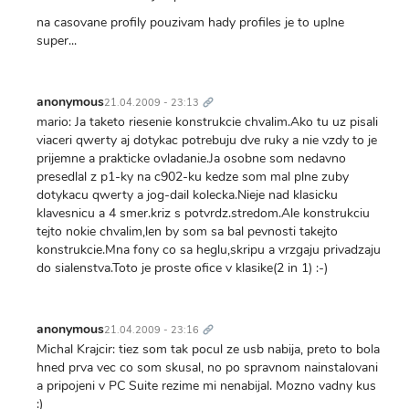
na casovane profily pouzivam hady profiles je to uplne
super...
Trvalý
odkaz
anonymous
21.04.2009 - 23:13
mario: Ja taketo riesenie konstrukcie chvalim.Ako tu uz pisali
viaceri qwerty aj dotykac potrebuju dve ruky a nie vzdy to je
prijemne a prakticke ovladanie.Ja osobne som nedavno
presedlal z p1-ky na c902-ku kedze som mal plne zuby
dotykacu qwerty a jog-dail kolecka.Nieje nad klasicku
klavesnicu a 4 smer.kriz s potvrdz.stredom.Ale konstrukciu
tejto nokie chvalim,len by som sa bal pevnosti takejto
konstrukcie.Mna fony co sa heglu,skripu a vrzgaju privadzaju
do sialenstva.Toto je proste ofice v klasike(2 in 1) :-)
Trvalý
odkaz
anonymous
21.04.2009 - 23:16
Michal Krajcir: tiez som tak pocul ze usb nabija, preto to bola
hned prva vec co som skusal, no po spravnom nainstalovani
a pripojeni v PC Suite rezime mi nenabijal. Mozno vadny kus
:)