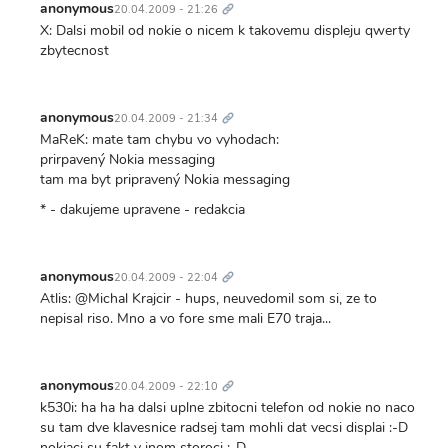
odkaz
anonymous
20.04.2009 - 21:26
X: Dalsi mobil od nokie o nicem k takovemu displeju qwerty
zbytecnost
Trvalý
odkaz
anonymous
20.04.2009 - 21:34
MaReK: mate tam chybu vo vyhodach:
prirpavený Nokia messaging
tam ma byt pripravený Nokia messaging
* - dakujeme upravene - redakcia
Trvalý
odkaz
anonymous
20.04.2009 - 22:04
Atlis: @Michal Krajcir - hups, neuvedomil som si, ze to
nepisal riso. Mno a vo fore sme mali E70 traja...
Trvalý
odkaz
anonymous
20.04.2009 - 22:10
k530i: ha ha ha dalsi uplne zbitocni telefon od nokie no naco
su tam dve klavesnice radsej tam mohli dat vecsi displai :-D
nokiaci su fakt v inom storoci :-D