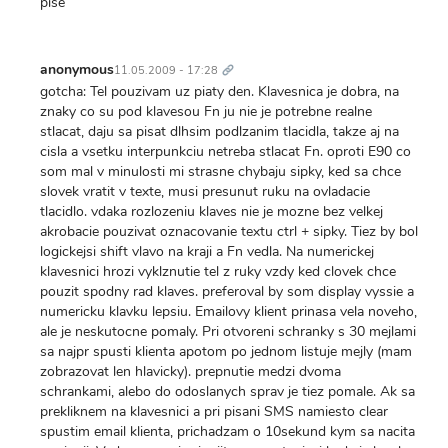
pise
Trvalý
odkaz
anonymous
11.05.2009 - 17:28
gotcha: Tel pouzivam uz piaty den. Klavesnica je dobra, na
znaky co su pod klavesou Fn ju nie je potrebne realne
stlacat, daju sa pisat dlhsim podlzanim tlacidla, takze aj na
cisla a vsetku interpunkciu netreba stlacat Fn. oproti E90 co
som mal v minulosti mi strasne chybaju sipky, ked sa chce
slovek vratit v texte, musi presunut ruku na ovladacie
tlacidlo. vdaka rozlozeniu klaves nie je mozne bez velkej
akrobacie pouzivat oznacovanie textu ctrl + sipky. Tiez by bol
logickejsi shift vlavo na kraji a Fn vedla. Na numerickej
klavesnici hrozi vyklznutie tel z ruky vzdy ked clovek chce
pouzit spodny rad klaves. preferoval by som display vyssie a
numericku klavku lepsiu. Emailovy klient prinasa vela noveho,
ale je neskutocne pomaly. Pri otvoreni schranky s 30 mejlami
sa najpr spusti klienta apotom po jednom listuje mejly (mam
zobrazovat len hlavicky). prepnutie medzi dvoma
schrankami, alebo do odoslanych sprav je tiez pomale. Ak sa
prekliknem na klavesnici a pri pisani SMS namiesto clear
spustim email klienta, prichadzam o 10sekund kym sa nacita