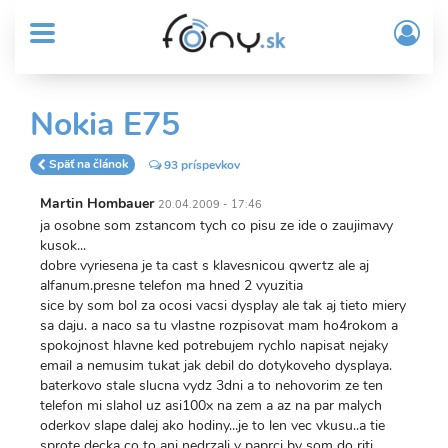
User
Skočiť
Prih
na
MENU
account
/
hlavný
Regi
menu
obsah
Sub
Nokia E75
Header
menu
Späť na článok
93 príspevkov
Martin Hombauer
20.04.2009 - 17:46
ja osobne som zstancom tych co pisu ze ide o zaujimavy
kusok...
dobre vyriesena je ta cast s klavesnicou qwertz ale aj
alfanum.presne telefon ma hned 2 vyuzitia
sice by som bol za ocosi vacsi dysplay ale tak aj tieto miery
sa daju. a naco sa tu vlastne rozpisovat mam ho4rokom a
spokojnost hlavne ked potrebujem rychlo napisat nejaky
email a nemusim tukat jak debil do dotykoveho dysplaya.
baterkovo stale slucna vydz 3dni a to nehovorim ze ten
telefon mi slahol uz asi100x na zem a az na par malych
oderkov slape dalej ako hodiny...je to len vec vkusu..a tie
sprote decka co to ani nedrzali v paprci by som do riti