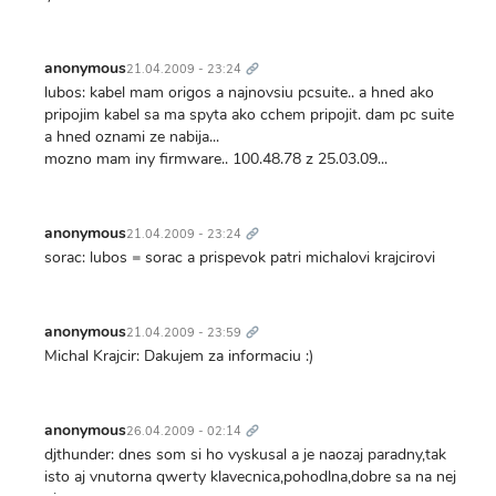
Trvalý
odkaz
anonymous
21.04.2009 - 23:24
lubos: kabel mam origos a najnovsiu pcsuite.. a hned ako
pripojim kabel sa ma spyta ako cchem pripojit. dam pc suite
a hned oznami ze nabija...
mozno mam iny firmware.. 100.48.78 z 25.03.09...
Trvalý
odkaz
anonymous
21.04.2009 - 23:24
sorac: lubos = sorac a prispevok patri michalovi krajcirovi
Trvalý
odkaz
anonymous
21.04.2009 - 23:59
Michal Krajcir: Dakujem za informaciu :)
Trvalý
odkaz
anonymous
26.04.2009 - 02:14
djthunder: dnes som si ho vyskusal a je naozaj paradny,tak
isto aj vnutorna qwerty klavecnica,pohodlna,dobre sa na nej