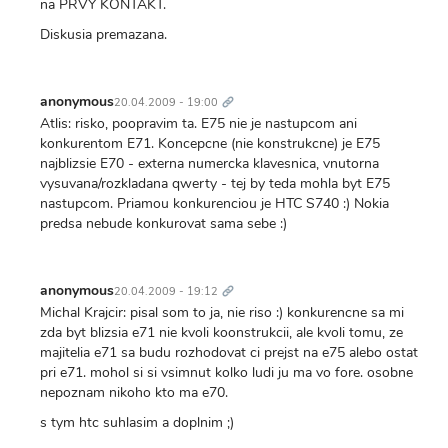
na PRVY KONTAKT.
Diskusia premazana.
Trvalý
odkaz
anonymous
20.04.2009 - 19:00
Atlis: risko, poopravim ta. E75 nie je nastupcom ani
konkurentom E71. Koncepcne (nie konstrukcne) je E75
najblizsie E70 - externa numercka klavesnica, vnutorna
vysuvana/rozkladana qwerty - tej by teda mohla byt E75
nastupcom. Priamou konkurenciou je HTC S740 :) Nokia
predsa nebude konkurovat sama sebe :)
Trvalý
odkaz
anonymous
20.04.2009 - 19:12
Michal Krajcir: pisal som to ja, nie riso :) konkurencne sa mi
zda byt blizsia e71 nie kvoli koonstrukcii, ale kvoli tomu, ze
majitelia e71 sa budu rozhodovat ci prejst na e75 alebo ostat
pri e71. mohol si si vsimnut kolko ludi ju ma vo fore. osobne
nepoznam nikoho kto ma e70.
s tym htc suhlasim a doplnim ;)