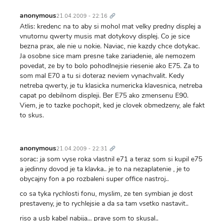
Trvalý
odkaz
anonymous
21.04.2009 - 22:16
Atlis: kredenc na to aby si mohol mat velky predny displej a
vnutornu qwerty musis mat dotykovy displej. Co je sice
bezna prax, ale nie u nokie. Naviac, nie kazdy chce dotykac.
Ja osobne sice mam presne take zariadenie, ale nemozem
povedat, ze by to bolo pohodlnejsie riesenie ako E75. Za to
som mal E70 a tu si doteraz neviem vynachvalit. Kedy
netreba qwerty, je tu klasicka numericka klavesnica, netreba
capat po debilnom displeji. Ber E75 ako zmensenu E90.
Viem, je to tazke pochopit, ked je clovek obmedzeny, ale fakt
to skus.
Trvalý
odkaz
anonymous
21.04.2009 - 22:31
sorac: ja som vyse roka vlastnil e71 a teraz som si kupil e75
a jedinny dovod je ta klavka.. je to na nezaplatenie , je to
obycajny fon a po rozbaleni super office nastroj..
co sa tyka rychlosti fonu, myslim, ze ten symbian je dost
prestaveny, je to rychlejsie a da sa tam vsetko nastavit..
riso a usb kabel nabija... prave som to skusal..