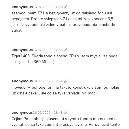
Trvalý
odkaz
anonymous
16.02.2009 - 17:08
ssamoo: mam E71 a bez qwerty uz do dalsieho fonu asi
nepojdem. Proste vylepsena 71ka sa mi zda, konecne 3,5
jack. Nevyhodu ale vidim v baterii, pravdepodobne nebude
stihat..
Trvalý
odkaz
anonymous
16.02.2009 - 17:33
Tiger1403: Skoda toho slabeho CPu :(. som myslel, ze bude
silnejsie. iba 369 Mhz. :(
Trvalý
odkaz
anonymous
16.02.2009 - 17:54
Hovedo: V pohode fon, na takuto konstrukciu som od nokie
uz dlhsie cakal... ale co sa tyka vzhladu nic moc
Trvalý
odkaz
anonymous
16.02.2009 - 18:48
Cejko: Po osobnej skusenosti s tymto fonom mu nemam co
vycitat, co sa tyka cpu, mt pracoval svizne. Porovnavat tento