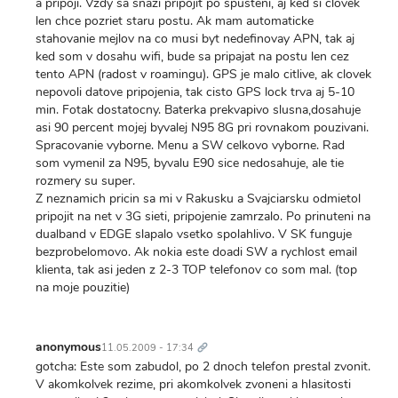
a pripoji. Vzdy sa snazi pripojit po spusteni, aj ked si clovek
len chce pozriet staru postu. Ak mam automaticke
stahovanie mejlov na co musi byt nedefinovay APN, tak aj
ked som v dosahu wifi, bude sa pripajat na postu len cez
tento APN (radost v roamingu). GPS je malo citlive, ak clovek
nepovoli datove pripojenia, tak cisto GPS lock trva aj 5-10
min. Fotak dostatocny. Baterka prekvapivo slusna,dosahuje
asi 90 percent mojej byvalej N95 8G pri rovnakom pouzivani.
Spracovanie vyborne. Menu a SW celkovo vyborne. Rad
som vymenil za N95, byvalu E90 sice nedosahuje, ale tie
rozmery su super.
Z neznamich pricin sa mi v Rakusku a Svajciarsku odmietol
pripojit na net v 3G sieti, pripojenie zamrzalo. Po prinuteni na
dualband v EDGE slapalo vsetko spolahlivo. V SK funguje
bezprobelomovo. Ak nokia este doadi SW a rychlost email
klienta, tak asi jeden z 2-3 TOP telefonov co som mal. (top
na moje pouzitie)
Trvalý
odkaz
anonymous
11.05.2009 - 17:34
gotcha: Este som zabudol, po 2 dnoch telefon prestal zvonit.
V akomkolvek rezime, pri akomkolvek zvoneni a hlasitosti