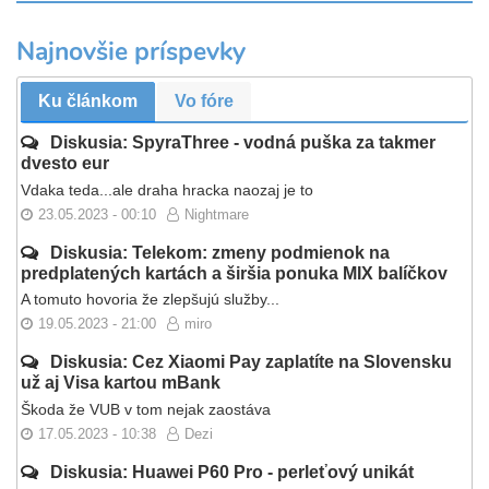
Najnovšie príspevky
Ku článkom
Vo fóre
Diskusia: SpyraThree - vodná puška za takmer
dvesto eur
Vdaka teda...ale draha hracka naozaj je to
23.05.2023 - 00:10
Nightmare
Diskusia: Telekom: zmeny podmienok na
predplatených kartách a širšia ponuka MIX balíčkov
A tomuto hovoria že zlepšujú služby...
19.05.2023 - 21:00
miro
Diskusia: Cez Xiaomi Pay zaplatíte na Slovensku
už aj Visa kartou mBank
Škoda že VUB v tom nejak zaostáva
17.05.2023 - 10:38
Dezi
Diskusia: Huawei P60 Pro - perleťový unikát