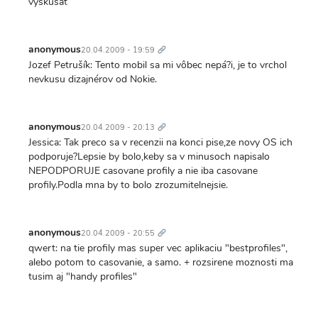
vyskusat
Trvalý
odkaz
anonymous
20.04.2009 - 19:59
Jozef Petrušík: Tento mobil sa mi vôbec nepá?i, je to vrchol
nevkusu dizajnérov od Nokie.
Trvalý
odkaz
anonymous
20.04.2009 - 20:13
Jessica: Tak preco sa v recenzii na konci pise,ze novy OS ich
podporuje?Lepsie by bolo,keby sa v minusoch napisalo
NEPODPORUJE casovane profily a nie iba casovane
profily.Podla mna by to bolo zrozumitelnejsie.
Trvalý
odkaz
anonymous
20.04.2009 - 20:55
qwert: na tie profily mas super vec aplikaciu "bestprofiles",
alebo potom to casovanie, a samo. + rozsirene moznosti ma
tusim aj "handy profiles"
Trvalý