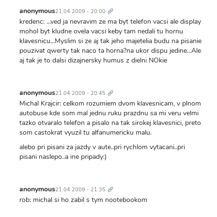
Trvalý
odkaz
anonymous
21.04.2009 - 20:00
kredenc: ...ved ja nevravim ze ma byt telefon vacsi ale display
mohol byt kludne ovela vacsi keby tam nedali tu hornu
klavesnicu...Myslim si ze aj tak jeho majetelia budu na pisanie
pouzivat qwerty tak naco ta horna?na ukor dispu jedine...Ale
aj tak je to dalsi dizajnersky humus z dielni NOkie
Trvalý
odkaz
anonymous
21.04.2009 - 20:45
Michal Krajcir: celkom rozumiem dvom klavesnicam, v plnom
autobuse kde som mal jednu ruku prazdnu sa mi veru velmi
tazko otvaralo telefon a pisalo na tak sirokej klavesnici, preto
som castokrat vyuzil tu alfanumericku malu.
alebo pri pisani za jazdy v aute..pri rychlom vytacani..pri
pisani naslepo..a ine pripady:)
Trvalý
odkaz
anonymous
21.04.2009 - 21:35
rob: michal si ho zabil s tym nootebookom