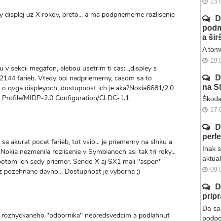
23.
ty displej uz X rokov, preto... a ma podpriemerne rozlisenie
D
podm
a ši
A tomu
19.
u v sekcii megafon, alebou usetrim ti cas: ,,displey s
2144 farieb. Vtedy bol nadpriemerny, casom sa to
D
na S
u o qvga displeyoch, dostupnost ich je aka?Nokia6681/2.0
 Profile/MIDP-2.0 Configuration/CLDC-1.1
Škoda
17.
D
perl
il sa akurat pocet farieb, tot vsio... je priemerny na slnku a
Inak 
. Nokia nezmenila rozlisenie v Symbianoch asi tak tri roky...
aktua
otom len sedy priemer. Sendo X aj SX1 mali "aspon"
09.
 pozehnane davno... Dostupnost je vyborna ;)
D
prip
Da sa 
y rozhyckaneho "odbornika" nepredsvedcim a podlahnut
podpo