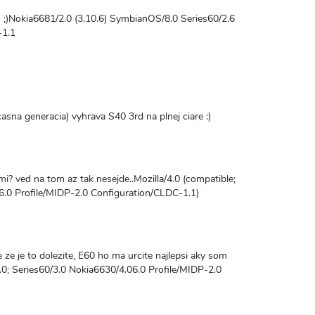
 ;)Nokia6681/2.0 (3.10.6) SymbianOS/8.0 Series60/2.6
-1.1
asna generacia) vyhrava S40 3rd na plnej ciare :)
mi? ved na tom az tak nesejde..Mozilla/4.0 (compatible;
6.0 Profile/MIDP-2.0 Configuration/CLDC-1.1)
e ze je to dolezite, E60 ho ma urcite najlepsi aky som
 5.0; Series60/3.0 Nokia6630/4.06.0 Profile/MIDP-2.0