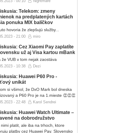
05.2023 - 00:10
Nightmare
iskusia: Telekom: zmeny
ienok na predplatených kartách
ršia ponuka MIX balíčkov
to hovoria že zlepšujú služby...
05.2023 - 21:00
miro
iskusia: Cez Xiaomi Pay zaplatíte
lovensku už aj Visa kartou mBank
 že VUB v tom nejak zaostáva
05.2023 - 10:38
Dezi
iskusia: Huawei P60 Pro -
eťový unikát
som si všimol, že DxO Mark bol dneska
lizovaný a P60 Pro je na 1.mieste 👏👏👏
05.2023 - 22:48
Karol Sendrei
iskusia: Huawei Watch Ultimate –
ravené na dobrodružstvo
nimi platit, ale iba na trhoch, ktore
ruju platby cez Huawei Pay. Slovensko