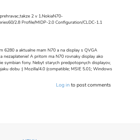
 prehravac,takze 2 v 1.NokiaN70-
ies60/2.8 Profile/MIDP-2.0 Configuration/CLDC-1.1
som 6280 a aktualne mam N70 a na display s QVGA
a nezaplatenie! A pritom ma N70 rovnaky display ako
sie symbian fony. Nebyt starych predpotopnych displayov,
 nejaku dobu :) Mozilla/4.0 (compatible; MSIE 5.01; Windows
Log in
to post comments