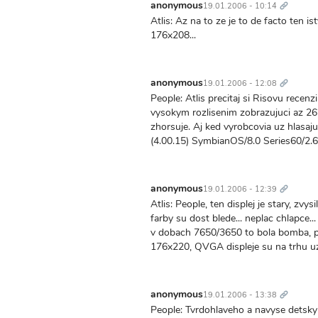
odkaz
anonymous
19.01.2006 - 10:14
Atlis: Az na to ze je to de facto ten is
176x208...
Trvalý
odkaz
anonymous
19.01.2006 - 12:08
People: Atlis precitaj si Risovu recenzi
vysokym rozlisenim zobrazujuci az 26
zhorsuje. Aj ked vyrobcovia uz hlasaj
(4.00.15) SymbianOS/8.0 Series60/2.6
Trvalý
odkaz
anonymous
19.01.2006 - 12:39
Atlis: People, ten displej je stary, zvys
farby su dost blede... neplac chlapce..
v dobach 7650/3650 to bola bomba, p
176x220, QVGA displeje su na trhu uz
Trvalý
odkaz
anonymous
19.01.2006 - 13:38
People: Tvrdohlaveho a navyse detsk