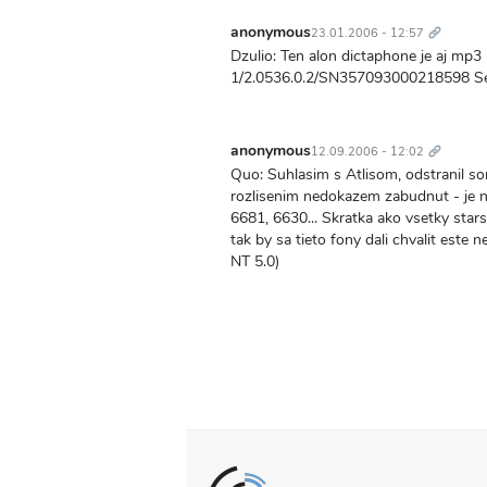
Trvalý
odkaz
anonymous
23.01.2006 - 12:57
Dzulio: Ten alon dictaphone je aj mp3
1/2.0536.0.2/SN357093000218598 Ser
Trvalý
odkaz
anonymous
12.09.2006 - 12:02
Quo: Suhlasim s Atlisom, odstranil 
rozlisenim nedokazem zabudnut - je n
6681, 6630... Skratka ako vsetky star
tak by sa tieto fony dali chvalit este
NT 5.0)