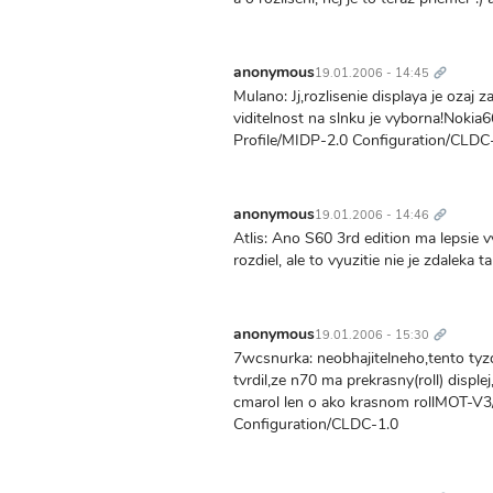
Trvalý
odkaz
anonymous
19.01.2006 - 14:45
Mulano: Jj,rozlisenie displaya je ozaj 
viditelnost na slnku je vyborna!Nokia
Profile/MIDP-2.0 Configuration/CLDC
Trvalý
odkaz
anonymous
19.01.2006 - 14:46
Atlis: Ano S60 3rd edition ma lepsie v
rozdiel, ale to vyuzitie nie je zdaleka 
Trvalý
odkaz
anonymous
19.01.2006 - 15:30
7wcsnurka: neobhajitelneho,tento tyz
tvrdil,ze n70 ma prekrasny(roll) displej
cmarol len o ako krasnom rollMOT-V3
Configuration/CLDC-1.0
Trvalý