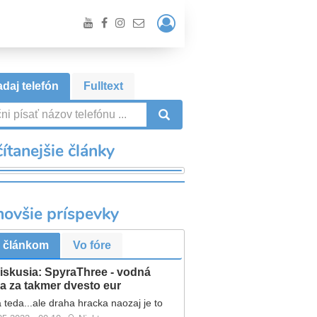
Prihlásiť
/
Registrácia
daj telefón
Fulltext
VYHĽADÁVANIE
ítanejšie články
novšie príspevky
 článkom
Vo fóre
iskusia: SpyraThree - vodná
a za takmer dvesto eur
 teda...ale draha hracka naozaj je to