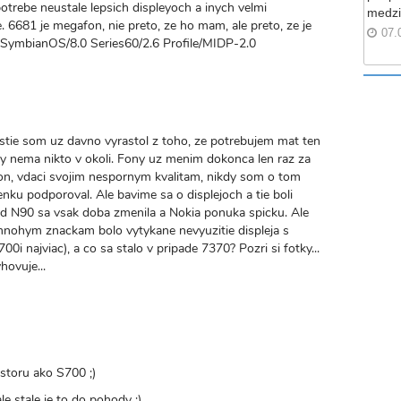
rebe neustale lepsich displeyoch a inych velmi
medzi
 6681 je megafon, nie preto, ze ho mam, ale preto, ze je
07.
 SymbianOS/8.0 Series60/2.6 Profile/MIDP-2.0
stie som uz davno vyrastol z toho, ze potrebujem mat ten
ry nema nikto v okoli. Fony uz menim dokonca len raz za
fon, vdaci svojim nespornym kvalitam, nikdy som o tom
ku podporoval. Ale bavime sa o displejoch a tie boli
d N90 sa vsak doba zmenila a Nokia ponuka spicku. Ale
mnohym znackam bolo vytykane nevyuzitie displeja s
i najviac), a co sa stalo v pripade 7370? Pozri si fotky...
hovuje...
estoru ako S700 ;)
 ale stale je to do pohody :)