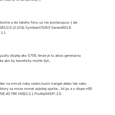
zalostne a do takeho fonu uz nie postacujuce :) ale
6681/2.0 (3.10.6) SymbianOS/8.0 Series60/2.6
-1.1
yuzity displej ako S700, lenze je tu akosi generacny
take ako by teoreticky mohlo byt...
den na mm.sk naky sasko,tusim trangel alebo tak nako
,ktory sa moze rovnat azijskej spicke... lol ps a o dispe n90
/0E.40.79R MIB/2.2.1 Profile/MIDP-2.0