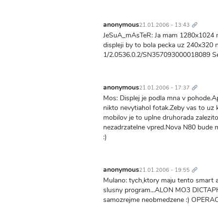
Trvalý
odkaz
anonymous
21.01.2006 - 13:43
JeSuA_mAsTeR: Ja mam 1280x1024 na 
displeji by to bola pecka uz 240x32
1/2.0536.0.2/SN357093000018089 Ser
Trvalý
odkaz
anonymous
21.01.2006 - 17:37
Mos: Displej je podla mna v pohode.Apl
nikto nevytiahol fotak.Zeby vas to uz 
mobilov je to uplne druhorada zalezit
nezadrzatelne vpred.Nova N80 bude m
:)
Trvalý
odkaz
anonymous
21.01.2006 - 19:55
Mulano: tych,ktory maju tento smart a
slusny program...ALON MO3 DICTAPHON
samozrejme neobmedzene :) OPER