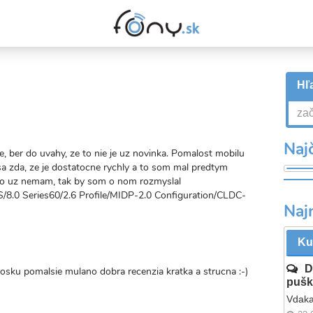
Hľa
Najč
e, ber do uvahy, ze to nie je uz novinka. Pomalost mobilu
a zda, ze je dostatocne rychly a to som mal predtym
ho uz nemam, tak by som o nom rozmyslal
/8.0 Series60/2.6 Profile/MIDP-2.0 Configuration/CLDC-
Naj
Ku
D
trosku pomalsie mulano dobra recenzia kratka a strucna :-)
pušk
Vdaka