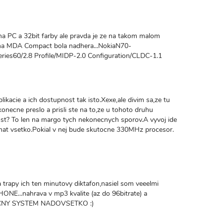
PC a 32bit farby ale pravda je ze na takom malom
0 na MDA Compact bola nadhera...NokiaN70-
ies60/2.8 Profile/MIDP-2.0 Configuration/CLDC-1.1
ikacie a ich dostupnost tak isto.Xexe,ale divim sa,ze tu
konecne preslo a prisli ste na to,ze u tohoto druhu
ost? To len na margo tych nekonecnych sporov.A vyvoj ide
at vsetko.Pokial v nej bude skutocne 330MHz procesor.
 trapy ich ten minutovy diktafon,nasiel som veeelmi
E...nahrava v mp3 kvalite (az do 96bitrate) a
ACNY SYSTEM NADOVSETKO :)