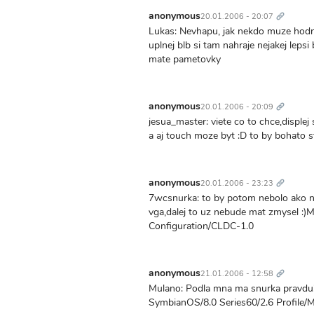
Trvalý
odkaz
anonymous
20.01.2006 - 20:07
Lukas: Nevhapu, jak nekdo muze hodn
uplnej blb si tam nahraje nejakej leps
mate pametovky
Trvalý
odkaz
anonymous
20.01.2006 - 20:09
jesua_master: viete co to chce,displej
a aj touch moze byt :D to by bohato st
Trvalý
odkaz
anonymous
20.01.2006 - 23:23
7wcsnurka: to by potom nebolo ako na
vga,dalej to uz nebude mat zmysel :)
Configuration/CLDC-1.0
Trvalý
odkaz
anonymous
21.01.2006 - 12:58
Mulano: Podla mna ma snurka pravdu!A
SymbianOS/8.0 Series60/2.6 Profile/