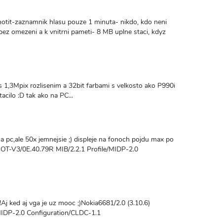
otit-zaznamnik hlasu pouze 1 minuta- nikdo, kdo neni
i bez omezeni a k vnitrni pameti- 8 MB uplne staci, kdyz
 s 1,3Mpix rozlisenim a 32bit farbami s velkosto ako P990i
acilo :D tak ako na PC...
 pc,ale 50x jemnejsie ;) displeje na fonoch pojdu max po
MOT-V3/0E.40.79R MIB/2.2.1 Profile/MIDP-2.0
j ked aj vga je uz mooc ;)Nokia6681/2.0 (3.10.6)
MIDP-2.0 Configuration/CLDC-1.1