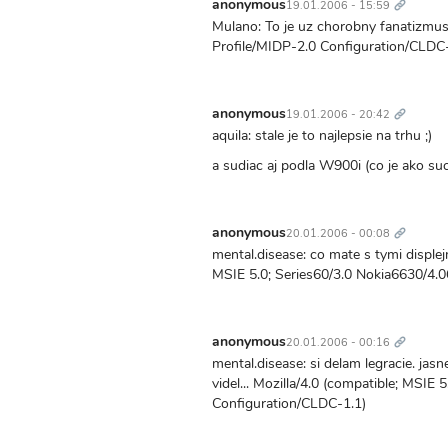
odkaz
anonymous
19.01.2006 - 15:59
Mulano: To je uz chorobny fanatizmus
Profile/MIDP-2.0 Configuration/CLDC
Trvalý
odkaz
anonymous
19.01.2006 - 20:42
aquila: stale je to najlepsie na trhu ;)
a sudiac aj podla W900i (co je ako suc
Trvalý
odkaz
anonymous
20.01.2006 - 00:08
mental.disease: co mate s tymi displej
MSIE 5.0; Series60/3.0 Nokia6630/4.0
Trvalý
odkaz
anonymous
20.01.2006 - 00:16
mental.disease: si delam legracie. jasn
videl... Mozilla/4.0 (compatible; MSIE
Configuration/CLDC-1.1)