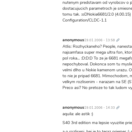
nutenym predstavam od vyrobcov o pot
dostacujucich parametroch je smiesne.
tomu tak. :oDNokia6681/2.0 (4.00.15)
Configuration/CLDC-1.1
Trvalý
odkaz
anonymous
19.01.2006 - 13:58
Atlis: Rozhyckaneho? People, nanesta
najsamfasa super mega ultra fon, kto
pol roka... :D:D:D To ze je 6681 mega
nepochyboval. Dokonca som tu myslien
velmi dlho u Nokie kamenom urazu. O
to nie je pripad 6681. Mimochodom, 
velkym rozlisenim - narazam na SE (S700
Preco asi? No pretoze to tak ludom vy
Trvalý
odkaz
anonymous
19.01.2006 - 14:33
aquila: ale astik :)
S40 3rd edition ma lepsie vyuzitie pri
a o rozliseni, hej je to teraz priemer :)