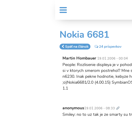
Skočiť
User
na
MENU
Sub
account
hlavný
Header
obsah
menu
menu
Nokia 6681
Späť na článok
24 príspevkov
Martin Hombauer
19.01.2006 - 00:04
People: Rozlisenie displeya je v pohod
si v ktorych smerom postrehol? Mne s
n6230. Inak pekne hodnotie, kebyze 
;o)Nokia6681/2.0 (4.00.15) SymbianOS
1.1
Trvalý
odkaz
anonymous
19.01.2006 - 08:33
Smiley: no to uz tak je ze smarty su 
Trvalý