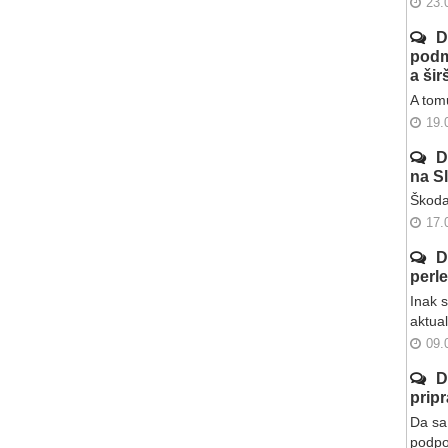
23.
D
podm
a ši
A tomu
19.
D
na S
Škoda
17.
D
perl
Inak 
aktua
09.
D
prip
Da sa 
podpo