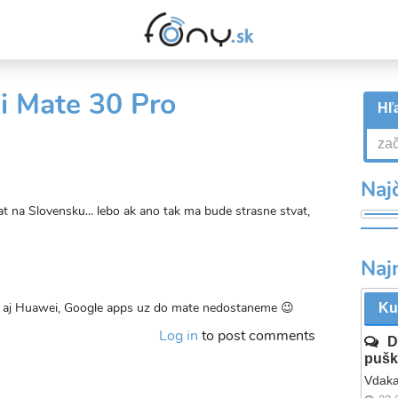
i Mate 30 Pro
Hľa
Najč
t na Slovensku... lebo ak ano tak ma bude strasne stvat,
Naj
si aj Huawei, Google apps uz do mate nedostaneme 😉
Ku
Log in
to post comments
D
pušk
Vdaka