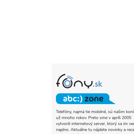
Telefóny, najmä tie mobilné, sú našim ko
O
už mnoho rokov. Preto sme v apríli 2005
PROJEKTE
vytvorili internetový server, ktorý sa im ve
FONY.SK
naplno. Aktuálne tu nájdete novinky a rec