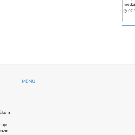
medzi
07.
MENU
níčkom
nuje
enzie