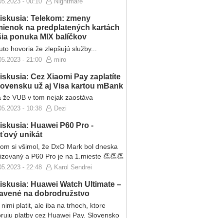
05.2023 - 00:10
Nightmare
iskusia: Telekom: zmeny
ienok na predplatených kartách
ršia ponuka MIX balíčkov
to hovoria že zlepšujú služby...
05.2023 - 21:00
miro
iskusia: Cez Xiaomi Pay zaplatíte
lovensku už aj Visa kartou mBank
 že VUB v tom nejak zaostáva
05.2023 - 10:38
Dezi
iskusia: Huawei P60 Pro -
eťový unikát
som si všimol, že DxO Mark bol dneska
lizovaný a P60 Pro je na 1.mieste 👏👏👏
05.2023 - 22:48
Karol Sendrei
iskusia: Huawei Watch Ultimate –
ravené na dobrodružstvo
nimi platit, ale iba na trhoch, ktore
ruju platby cez Huawei Pay. Slovensko