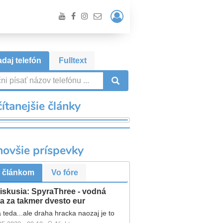
Prihlásiť
/
Registrácia
daj telefón
Fulltext
VYHĽADÁVANIE
ítanejšie články
novšie príspevky
 článkom
Vo fóre
iskusia: SpyraThree - vodná
a za takmer dvesto eur
 teda...ale draha hracka naozaj je to