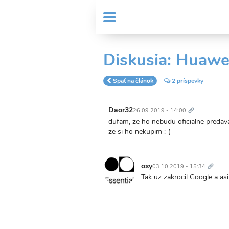
Skočiť
User
na
MENU
Sub
account
hlavný
Header
obsah
menu
menu
Diskusia: Huawe
Späť na článok
2 príspevky
Trvalý
odkaz
Daor32
26.09.2019 - 14:00
dufam, ze ho nebudu oficialne predava
ze si ho nekupim :-)
Trvalý
odkaz
oxy
03.10.2019 - 15:34
Tak uz zakrocil Google a a