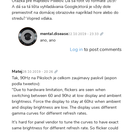
Otázka pre majiteľov Pixelov. Dá sa fotiť vo formáte 16:9?
A dá sa tá lišta vyhľadávania Google,ktorá je vždy dole
premiestniť na domácej obrazovke napríklad hore alebo do
stredu? Vopred vďaka.
Trvalý
odkaz
mental.disease
22.10.2019 - 23:33
In
ano, ano
reply
Log in
to post comments
to
Otázka
pre
Trvalý
majiteľov
odkaz
Matej
28.10.2019 - 20:26
Pixelov…
Tak, 90Hz na Piksloch je celkom zaujimavy paskvil (aspon
by
podla tweetov):
Knoxville
"Due to hardware limitation, flickers are seen when
switching between 60 and 90hz at low display and ambient
brightness. Force the display to stay at 60hz when ambient
and display brightness are low. The display uses different
gamma curves for different refresh rates.
It's hard for panel vendor to tune the curves to have exact
same brightness for different refresh rate. So flicker could