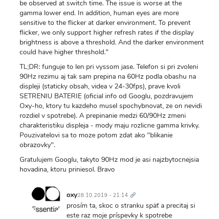
be observed at switch time. The issue is worse at the
gamma lower end. In addition, human eyes are more
sensitive to the flicker at darker environment. To prevent
flicker, we only support higher refresh rates if the display
brightness is above a threshold. And the darker environment
could have higher threshold."
TL;DR: funguje to len pri vyssom jase. Telefon si pri zvoleni
90Hz rezimu aj tak sam prepina na 60Hz podla obashu na
displeji (staticky obsah, videa v 24-30fps), prave kvoli
SETRENIU BATERIE (oficial info od Googlu, pozdravujem
Oxy-ho, ktory tu kazdeho musel spochybnovat, ze on nevidi
rozdiel v spotrebe). A prepinanie medzi 60/90Hz zmeni
charakteristiku displeja - mody maju rozlicne gamma krivky.
Pouzivatelovi sa to moze potom zdat ako "blikanie
obrazovky".
Gratulujem Googlu, takyto 90Hz mod je asi najzbytocnejsia
hovadina, ktoru priniesol. Bravo
Trvalý
odkaz
oxy
28.10.2019 - 21:14
In
prosím ta, skoc o stranku späť a precitaj si
reply
este raz moje príspevky k spotrebe