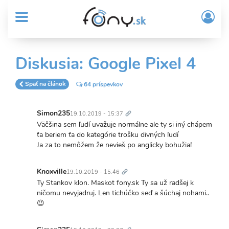
User
Skočiť
Prih
na
MENU
account
/
hlavný
Regi
menu
obsah
Sub
Diskusia: Google Pixel 4
Header
menu
Späť na článok
64 príspevkov
Trvalý
odkaz
Simon235
19.10.2019 - 15:37
In
Väčšina sem ľudí uvažuje normálne ale ty si iný chápem
reply
ťa beriem ťa do kategórie trošku divných ľudí
to
Ja za to nemôžem že nevieš po anglicky bohužiaľ
Konečne
Trvalý
nejaké
odkaz
Knoxville
19.10.2019 - 15:46
tiezve…
In
Ty Stankov klon. Maskot fony.sk Ty sa už radšej k
by
reply
ničomu nevyjadruj. Len tichúčko seď a šúchaj nohami..
Knoxville
to
😉
Väčšina
Trvalý
sem
odkaz