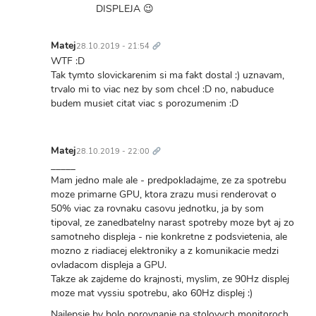
to
DISPLEJA 😉
Tak,
Trvalý
90Hz
odkaz
Matej
28.10.2019 - 21:54
na
In
WTF :D
Piksloch
reply
Tak tymto slovickarenim si ma fakt dostal :) uznavam,
je…
to
trvalo mi to viac nez by som chcel :D no, nabuduce
by
prosím
budem musiet citat viac s porozumenim :D
Matej
ta,
skoc
Trvalý
o
odkaz
Matej
28.10.2019 - 22:00
stranku…
In
_____
by
reply
Mam jedno male ale - predpokladajme, ze za spotrebu
oxy
to
moze primarne GPU, ktora zrazu musi renderovat o
prosím
50% viac za rovnaku casovu jednotku, ja by som
ta,
tipoval, ze zanedbatelny narast spotreby moze byt aj zo
skoc
samotneho displeja - nie konkretne z podsvietenia, ale
o
mozno z riadiacej elektroniky a z komunikacie medzi
stranku…
ovladacom displeja a GPU.
by
Takze ak zajdeme do krajnosti, myslim, ze 90Hz displej
oxy
moze mat vyssiu spotrebu, ako 60Hz displej :)
Najlepsie by bolo porovnanie na stolovych monitoroch,