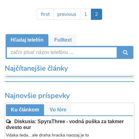
Pagination
First
first
Previous
previous
Page
1
Aktuálna
2
page
page
stránka
Hľadaj telefón
Fulltext
V
Najčítanejšie články
Najnovšie príspevky
Ku článkom
Vo fóre
Diskusia: SpyraThree - vodná puška za takmer
dvesto eur
Vdaka teda...ale draha hracka naozaj je to