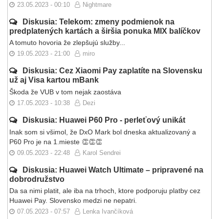
23.05.2023 - 00:10
Nightmare
Diskusia: Telekom: zmeny podmienok na
predplatených kartách a širšia ponuka MIX balíčkov
A tomuto hovoria že zlepšujú služby...
19.05.2023 - 21:00
miro
Diskusia: Cez Xiaomi Pay zaplatíte na Slovensku
už aj Visa kartou mBank
Škoda že VUB v tom nejak zaostáva
17.05.2023 - 10:38
Dezi
Diskusia: Huawei P60 Pro - perleťový unikát
Inak som si všimol, že DxO Mark bol dneska aktualizovaný a
P60 Pro je na 1.mieste 👏👏👏
09.05.2023 - 22:48
Karol Sendrei
Diskusia: Huawei Watch Ultimate – pripravené na
dobrodružstvo
Da sa nimi platit, ale iba na trhoch, ktore podporuju platby cez
Huawei Pay. Slovensko medzi ne nepatri.
07.05.2023 - 07:57
Lenka Ivančíková