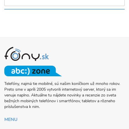
Telefóny, najmä tie mobilné, sú našim koníčkom už mnoho rokov.
O
Preto sme v apríli 2005 vytvorili internetový server, ktorý sa im
PROJEKTE
venuje naplno. Aktuálne tu nájdete novinky a recenzie zo sveta
FONY.SK
bežných mobiných telefónov i smartfónov, tabletov a rôzneho
príslušenstva k nim.
MENU