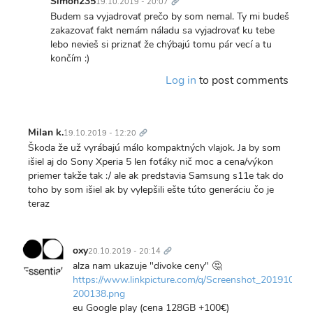
Simon235
19.10.2019 - 20:07
ľudí
In
Budem sa vyjadrovať prečo by som nemal. Ty mi budeš
uvažuje…
reply
zakazovať fakt nemám náladu sa vyjadrovať ku tebe
by
to
lebo nevieš si priznať že chýbajú tomu pár vecí a tu
Simon235
Ty
končím :)
Stankov
Log in
to post comments
klon.
Maskot
fony…
Trvalý
by
odkaz
Milan k.
19.10.2019 - 12:20
Knoxville
Škoda že už vyrábajú málo kompaktných vlajok. Ja by som
išiel aj do Sony Xperia 5 len foťáky nič moc a cena/výkon
priemer takže tak :/ ale ak predstavia Samsung s11e tak do
toho by som išiel ak by vylepšili ešte túto generáciu čo je
teraz
Trvalý
odkaz
oxy
20.10.2019 - 20:14
alza nam ukazuje "divoke ceny" 🤔
https://www.linkpicture.com/q/Screenshot_20191020-
200138.png
eu Google play (cena 128GB +100€)