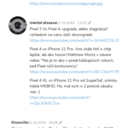
https://www.linkpicture.com/q/google.jpg
Trvalý
odkaz
mental.disease
22.10.2019 - 13:01
Pixel 3 Vs Pixel 4. upgrade, alebo stagnácia?
vzhladom na cenu skôr downgrade
https://www.youtube.com/watch?v=3vHkGCJSL2I
Pixel 4 vs iPhone 11 Pro. Ano stále fotí o chlp
lepšie, ale ako hovorí Matthew Moniz v závere
videa: "Nie je to ako v predchádzajúcich rokoch,
keď Pixel ničil konkurenciu"
https://www.youtube.com/watch?v=9D-C3ivHYT8
Pixel 4 XL vs iPhone 11 Pro od SuperSaf, snímky
hádal MKBHD. He, mal som o 2 presné zásahy
viac :)
https://www.youtube.com/watch?
v=ZpC43k5CTsw
Trvalý
odkaz
Knoxville
22.10.2019 - 20:09