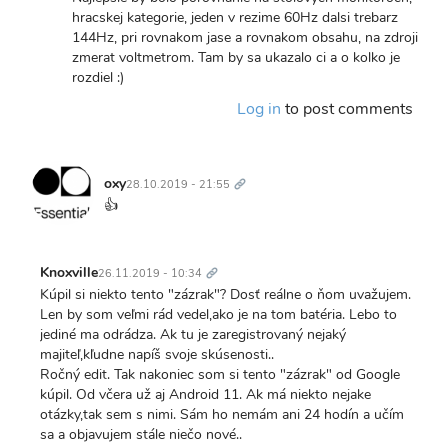
hracskej kategorie, jeden v rezime 60Hz dalsi trebarz
144Hz, pri rovnakom jase a rovnakom obsahu, na zdroji
zmerat voltmetrom. Tam by sa ukazalo ci a o kolko je
rozdiel :)
Log in
to post comments
Trvalý
odkaz
oxy
28.10.2019 - 21:55
👍
Trvalý
odkaz
Knoxville
26.11.2019 - 10:34
Kúpil si niekto tento "zázrak"? Dosť reálne o ňom uvažujem.
Len by som veľmi rád vedel,ako je na tom batéria. Lebo to
jediné ma odrádza. Ak tu je zaregistrovaný nejaký
majiteľ,kľudne napíš svoje skúsenosti..
Ročný edit. Tak nakoniec som si tento "zázrak" od Google
kúpil. Od včera už aj Android 11. Ak má niekto nejake
otázky,tak sem s nimi. Sám ho nemám ani 24 hodín a učím
sa a objavujem stále niečo nové..