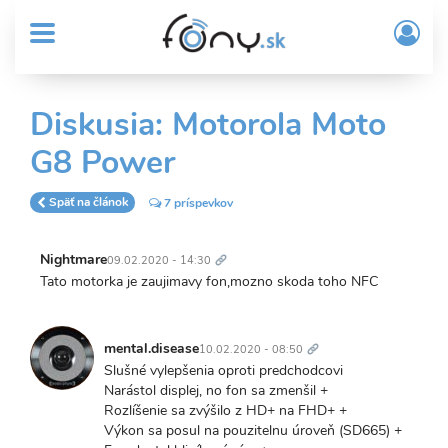
User
Skočiť
Prih
na
MENU
account
/
hlavný
Regi
menu
obsah
Sub
Diskusia: Motorola Moto
Header
G8 Power
menu
Späť na článok
7 príspevkov
Trvalý
odkaz
Nightmare
09.02.2020 - 14:30
Tato motorka je zaujimavy fon,mozno skoda toho NFC
Trvalý
odkaz
mental.disease
10.02.2020 - 08:50
Slušné vylepšenia oproti predchodcovi
Narástol displej, no fon sa zmenšil +
Rozlíšenie sa zvýšilo z HD+ na FHD+ +
Výkon sa posul na pouzitelnu úroveň (SD665) +