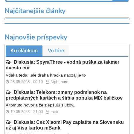
Najčítanejšie články
Najnovšie príspevky
Ku článkom
Vo fóre
Diskusia: SpyraThree - vodná puška za takmer
dvesto eur
Vdaka teda...ale draha hracka naozaj je to
23.05.2023 - 00:10
Nightmare
Diskusia: Telekom: zmeny podmienok na
predplatených kartách a širšia ponuka MIX balíčkov
A tomuto hovoria že zlepšujú služby...
19.05.2023 - 21:00
miro
Diskusia: Cez Xiaomi Pay zaplatíte na Slovensku
už aj Visa kartou mBank