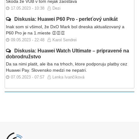
Škoda že VUB v tom nejak zaostáva
17.05.2023 - 10:38
Dezi
Diskusia: Huawei P60 Pro - perleťový unikát
Inak som si všimol, že DxO Mark bol dneska aktualizovaný a
P60 Pro je na 1.mieste 👏👏👏
09.05.2023 - 22:48
Karol Sendrei
Diskusia: Huawei Watch Ultimate – pripravené na
dobrodružstvo
Da sa nimi platit, ale iba na trhoch, ktore podporuju platby cez
Huawei Pay. Slovensko medzi ne nepatri.
07.05.2023 - 07:57
Lenka Ivančíková