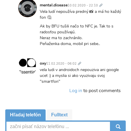
Vela
odkaz
mental.disease
10.02.2020 - 22:10
ludi
In
Vela ludí nepoužíva predný 📸 a má ho každý
NFC
reply
fon 🤔
vobec…
to
Ak by BFU tušili načo to NFC je. Tak to s
by
Vela
radosťou používajú.
Tomas
ludi
Neraz ma to zachránilo.
NFC
Peňaženka doma, mobil pri sebe..
vobec…
by
Trvalý
Tomas
odkaz
oxy
11.02.2020 - 06:02
In
vela ludi v androidoch nepouziva ani google
reply
ucet :) a myslia si ako vyuzivaju svoj
to
"smartfon"
Vela
Log in
to post comments
ludi
NFC
vobec…
by
Hľadaj telefón
Fulltext
Tomas
V