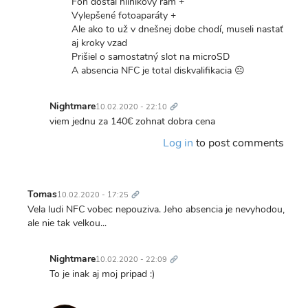
Fon dostal hliníkový rám +
Vylepšené fotoaparáty +
Ale ako to už v dnešnej dobe chodí, museli nastať
aj kroky vzad
Prišiel o samostatný slot na microSD
A absencia NFC je total diskvalifikacia ☹️
Trvalý
odkaz
Nightmare
10.02.2020 - 22:10
In
viem jednu za 140€ zohnat dobra cena
reply
Log in
to post comments
to
Slušné
vylepšenia
Trvalý
oproti…
odkaz
Tomas
10.02.2020 - 17:25
by
Vela ludi NFC vobec nepouziva. Jeho absencia je nevyhodou,
mental.disease
ale nie tak velkou...
Trvalý
odkaz
Nightmare
10.02.2020 - 22:09
In
To je inak aj moj pripad :)
reply
to
Trvalý