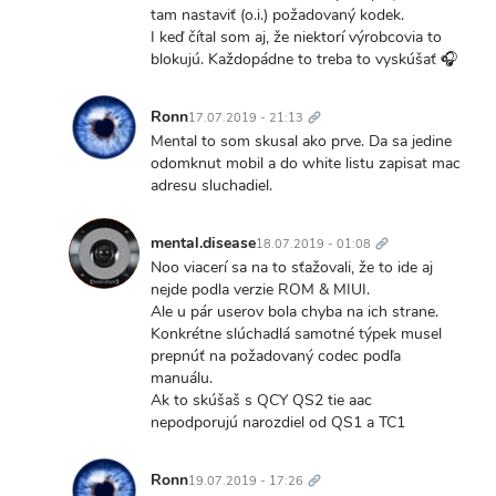
Ahaaa
tam nastaviť (o.i.) požadovaný kodek.
to
I keď čítal som aj, že niektorí výrobcovia to
nie
blokujú. Každopádne to treba to vyskúšať 🎧
je
Trvalý
bfu
odkaz
Ronn
17.07.2019 - 21:13
mobil?…
In
Mental to som skusal ako prve. Da sa jedine
by
reply
odomknut mobil a do white listu zapisat mac
Ronn
to
adresu sluchadiel.
Ronn,
Trvalý
Google
odkaz
mental.disease
18.07.2019 - 01:08
od
In
Noo viacerí sa na to sťažovali, že to ide aj
Androidu
reply
nejde podla verzie ROM & MIUI.
8…
to
Ale u pár userov bola chyba na ich strane.
by
Mental
Konkrétne slúchadlá samotné týpek musel
mental.disease
to
prepnúť na požadovaný codec podľa
som
manuálu.
skusal
Ak to skúšaš s QCY QS2 tie aac
ako…
nepodporujú narozdiel od QS1 a TC1
by
Trvalý
Ronn
odkaz
Ronn
19.07.2019 - 17:26