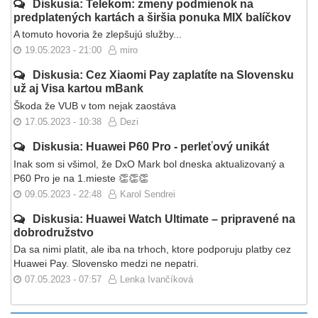
Diskusia: Telekom: zmeny podmienok na
predplatených kartách a širšia ponuka MIX balíčkov
A tomuto hovoria že zlepšujú služby...
19.05.2023 - 21:00
miro
Diskusia: Cez Xiaomi Pay zaplatíte na Slovensku
už aj Visa kartou mBank
Škoda že VUB v tom nejak zaostáva
17.05.2023 - 10:38
Dezi
Diskusia: Huawei P60 Pro - perleťový unikát
Inak som si všimol, že DxO Mark bol dneska aktualizovaný a
P60 Pro je na 1.mieste 👏👏👏
09.05.2023 - 22:48
Karol Sendrei
Diskusia: Huawei Watch Ultimate – pripravené na
dobrodružstvo
Da sa nimi platit, ale iba na trhoch, ktore podporuju platby cez
Huawei Pay. Slovensko medzi ne nepatri.
07.05.2023 - 07:57
Lenka Ivančíková