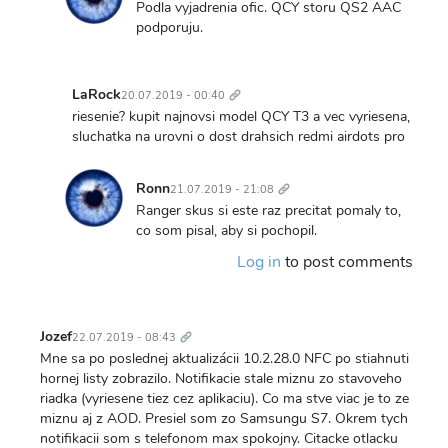
In
Podla vyjadrenia ofic. QCY storu QS2 AAC
reply
podporuju.
to
Noo
Trvalý
viacerí
odkaz
LaRock
20.07.2019 - 00:40
sa
In
riesenie? kupit najnovsi model QCY T3 a vec vyriesena,
na
reply
sluchatka na urovni o dost drahsich redmi airdots pro
to…
to
by
Trvalý
Noo
odkaz
mental.disease
Ronn
21.07.2019 - 21:08
viacerí
In
Ranger skus si este raz precitat pomaly to,
sa
reply
co som pisal, aby si pochopil.
na
to
to…
Log in
to post comments
riesenie?
by
kupit
mental.disease
najnovsi…
Trvalý
by
odkaz
Jozef
22.07.2019 - 08:43
LaRock
Mne sa po poslednej aktualizácii 10.2.28.0 NFC po stiahnuti
hornej listy zobrazilo. Notifikacie stale miznu zo stavoveho
riadka (vyriesene tiez cez aplikaciu). Co ma stve viac je to ze
miznu aj z AOD. Presiel som zo Samsungu S7. Okrem tych
notifikacii som s telefonom max spokojny. Citacke otlacku