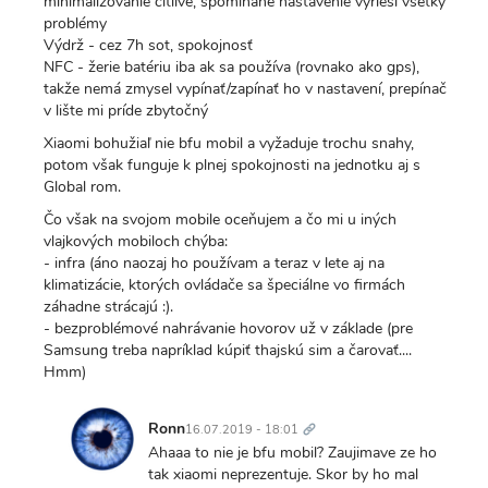
minimalizovanie citlivé, spomínané nastavenie vyrieši všetky
problémy
Výdrž - cez 7h sot, spokojnosť
NFC - žerie batériu iba ak sa používa (rovnako ako gps),
takže nemá zmysel vypínať/zapínať ho v nastavení, prepínač
v lište mi príde zbytočný
Xiaomi bohužiaľ nie bfu mobil a vyžaduje trochu snahy,
potom však funguje k plnej spokojnosti na jednotku aj s
Global rom.
Čo však na svojom mobile oceňujem a čo mi u iných
vlajkových mobiloch chýba:
- infra (áno naozaj ho používam a teraz v lete aj na
klimatizácie, ktorých ovládače sa špeciálne vo firmách
záhadne strácajú :).
- bezproblémové nahrávanie hovorov už v základe (pre
Samsung treba napríklad kúpiť thajskú sim a čarovať....
Hmm)
Trvalý
odkaz
Ronn
16.07.2019 - 18:01
In
Ahaaa to nie je bfu mobil? Zaujimave ze ho
reply
tak xiaomi neprezentuje. Skor by ho mal