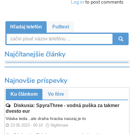
Log in
to post comments
Hľadaj telefón
Fulltext
V
Najčítanejšie články
Najnovšie príspevky
Ku článkom
Vo fóre
Diskusia: SpyraThree - vodná puška za takmer
dvesto eur
Vdaka teda...ale draha hracka naozaj je to
23.05.2023 - 00:10
Nightmare