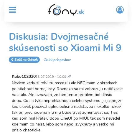
User
Skočiť
Prih
na
MENU
account
/
hlavný
Regi
menu
obsah
Sub
Diskusia: Dvojmesačné
Header
skúsenosti so Xioami Mi 9
menu
Späť na článok
20 príspevkov
Trvalý
odkaz
Kubo102030
13.07.2019 - 10:09
Neviem kedy si robil tu recenziu ale NFC mam v skratkach
po stiahnuti hornej listy. Rovnako sa mi zobrazuju notifikacie
na stalo. Ale uznavam, ze tam tento problem bol dlhsiu
dobu. Co sa tyka neprehladnosti celeho systemu, je jasne, ze
ked clovek pouzival uplne odlisnu nadstavbu niekolko rokov,
tak pri prechode na inu mu bude trvat zorientovat sa. Tiez
ked som mal kratsiu dobu OneUI po MIUI, tak som nevedel
kde mam co najst, lebo som nebol zvyknuty a vsetko mi
prislo chaoticke