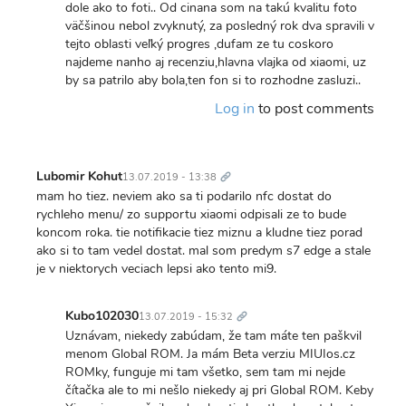
dole ako to foti.. Od cinana som na takú kvalitu foto
väčšinou nebol zvyknutý, za posledný rok dva spravili v
tejto oblasti veľký progres ,dufam ze tu coskoro
najdeme nanho aj recenziu,hlavna vlajka od xiaomi, uz
by sa patrilo aby bola,ten fon si to rozhodne zasluzi..
Log in
to post comments
Trvalý
odkaz
Lubomir Kohut
13.07.2019 - 13:38
mam ho tiez. neviem ako sa ti podarilo nfc dostat do
rychleho menu/ zo supportu xiaomi odpisali ze to bude
koncom roka. tie notifikacie tiez miznu a kludne tiez porad
ako si to tam vedel dostat. mal som predym s7 edge a stale
je v niektorych veciach lepsi ako tento mi9.
Trvalý
odkaz
Kubo102030
13.07.2019 - 15:32
In
Uznávam, niekedy zabúdam, že tam máte ten paškvil
reply
menom Global ROM. Ja mám Beta verziu MIUIos.cz
to
ROMky, funguje mi tam všetko, sem tam mi nejde
mam
čítačka ale to mi nešlo niekedy aj pri Global ROM. Keby