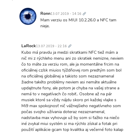
Trvalý
odkaz
Ronn
13.07.2019 - 14:16
In
Mam verziu os MIUI 10.2.26.0 a NFC tam
reply
nieje.
to
Neviem
Trvalý
kedy
odkaz
LaRock
13.07.2019 - 22:16
si
In
Kubo má pravdu ja medzi skratkami NFC tiež mám a
robil
reply
nič mi z rýchleho menu ani zo skratiek nemizne, neviem
tu…
to
čo to máte za verziu rom, ale ja momentálne frcim na
by
Neviem
oficiálnej cz/sk miuios týždňovej rom predtým som bol
Kubo102030
kedy
na oficiálnej globálnej a takisto som nezaznamenal
si
žiadne takéto problémy neviem asi nemáte aktuálne
robil
updajtnute fony, ale potom je chyba na vašej strane a
tu…
nemá to v negatívach čo robiť.. Osobne až na pár
by
musiek ktoré sa vždy nájdu skoro pri každej vlajke s
Kubo102030
Mi9 max spokojnosť nič vážnejšieho negatívneho som
počas svojho užívania doteraz nezaznamenal,
nadstavba max vyhovuje už by som si ťažko na niečo
iné zvykal miui systém si ma rýchlo získal a fotak pri
použití aplikácie gcam top kvalitka aj večerné foto kalap