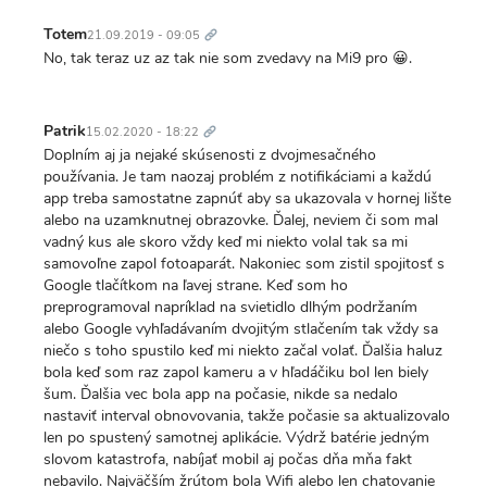
Trvalý
odkaz
Totem
21.09.2019 - 09:05
No, tak teraz uz az tak nie som zvedavy na Mi9 pro 😀.
Trvalý
odkaz
Patrik
15.02.2020 - 18:22
Doplním aj ja nejaké skúsenosti z dvojmesačného
používania. Je tam naozaj problém z notifikáciami a každú
app treba samostatne zapnúť aby sa ukazovala v hornej lište
alebo na uzamknutnej obrazovke. Ďalej, neviem či som mal
vadný kus ale skoro vždy keď mi niekto volal tak sa mi
samovoľne zapol fotoaparát. Nakoniec som zistil spojitosť s
Google tlačítkom na ľavej strane. Keď som ho
preprogramoval napríklad na svietidlo dlhým podržaním
alebo Google vyhľadávaním dvojitým stlačením tak vždy sa
niečo s toho spustilo keď mi niekto začal volať. Ďalšia haluz
bola keď som raz zapol kameru a v hľadáčiku bol len biely
šum. Ďalšia vec bola app na počasie, nikde sa nedalo
nastaviť interval obnovovania, takže počasie sa aktualizovalo
len po spustený samotnej aplikácie. Výdrž batérie jedným
slovom katastrofa, nabíjať mobil aj počas dňa mňa fakt
nebavilo. Najväčším žrútom bola Wifi alebo len chatovanie