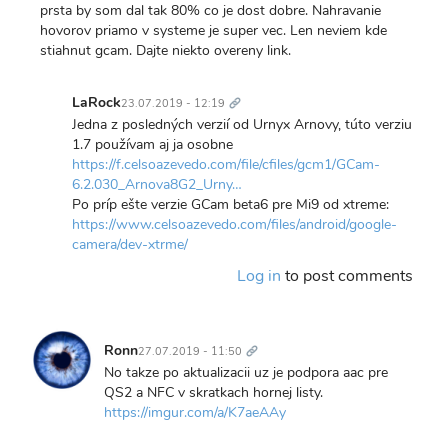
prsta by som dal tak 80% co je dost dobre. Nahravanie
hovorov priamo v systeme je super vec. Len neviem kde
stiahnut gcam. Dajte niekto overeny link.
Trvalý
odkaz
LaRock
23.07.2019 - 12:19
In
Jedna z posledných verzií od Urnyx Arnovy, túto verziu
reply
1.7 používam aj ja osobne
to
https://f.celsoazevedo.com/file/cfiles/gcm1/GCam-
Mne
6.2.030_Arnova8G2_Urny…
sa
Po príp ešte verzie GCam beta6 pre Mi9 od xtreme:
po
https://www.celsoazevedo.com/files/android/google-
poslednej…
camera/dev-xtrme/
by
Log in
to post comments
Jozef
Trvalý
odkaz
Ronn
27.07.2019 - 11:50
No takze po aktualizacii uz je podpora aac pre
QS2 a NFC v skratkach hornej listy.
https://imgur.com/a/K7aeAAy