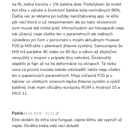
na fb. Jedná minúta = 1% batérie dole. Podotýkam že mobil
bol ešte v záruke a životnosť batérie bola normálnych 86%.
Ďalšia vec je reklama po každej nainštalovanej app. Je ešte
pár vecí ktoré si už nespomeniem ale po tejto skúsenosti
som musel dať mobil preč. Mimochodom ani fotoaparát nieje
tak úžasný, nieje všetko len o parametroch ale reálnych
výsledkov pri čom v porovnaní s mojím aktuálnym Huawei
P20 je Mi9 ešte v plienkach (hlavne systém). Samozrejme že
Mi9 má parádne 4K video zo 60 fps a výkon až zbytočne
nevyužitý v mojom v prípade (hry nehrám). Širokouhlý
objektív je fajn až na tie deformácie na okrajoch. Tá nízka
cena sa proste musela niekde odzrkadliť, takže nieje všetko
len o papierových parametroch. Moja súčasná P20 je v
takmer vo všetkých smeroch lepšia (hlavne systém a výdrž
batérie). Inak mám oficiálny európsky ROM s Android 10 a
MIUI 11.
Trvalý
odkaz
Patrik
16.02.2020 - 15:21
Ešte dodám že infra síce funguje, zapne klímu ale vypnúť už
nejde. Skrátka treba veľa vecí doladiť.