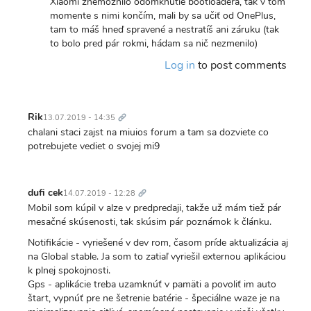
ho
Xiaomi znemožnilo odomknutie bootloadera, tak v tom
tiez.
momente s nimi končím, mali by sa učiť od OnePlus,
neviem
tam to máš hneď spravené a nestratíš ani záruku (tak
ako
to bolo pred pár rokmi, hádam sa nič nezmenilo)
sa…
Log in
to post comments
by
Lubomir
Kohut
Trvalý
odkaz
Rik
13.07.2019 - 14:35
chalani staci zajst na miuios forum a tam sa dozviete co
potrebujete vediet o svojej mi9
Trvalý
odkaz
dufi cek
14.07.2019 - 12:28
Mobil som kúpil v alze v predpredaji, takže už mám tiež pár
mesačné skúsenosti, tak skúsim pár poznámok k článku.
Notifikácie - vyriešené v dev rom, časom príde aktualizácia aj
na Global stable. Ja som to zatiaľ vyriešil externou aplikáciou
k plnej spokojnosti.
Gps - aplikácie treba uzamknúť v pamäti a povoliť im auto
štart, vypnúť pre ne šetrenie batérie - špeciálne waze je na