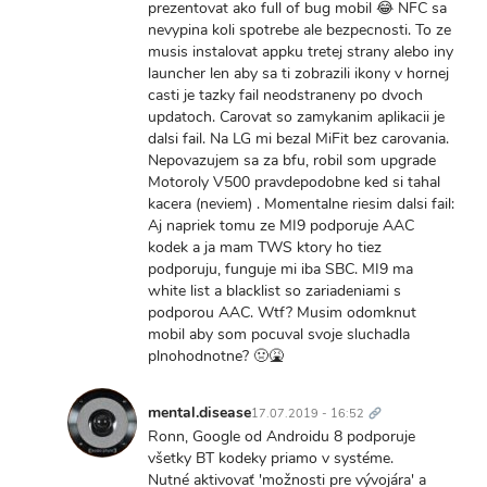
to
prezentovat ako full of bug mobil 😂 NFC sa
Mobil
nevypina koli spotrebe ale bezpecnosti. To ze
som
musis instalovat appku tretej strany alebo iny
kúpil
launcher len aby sa ti zobrazili ikony v hornej
v
casti je tazky fail neodstraneny po dvoch
alze
updatoch. Carovat so zamykanim aplikacii je
v…
dalsi fail. Na LG mi bezal MiFit bez carovania.
by
Nepovazujem sa za bfu, robil som upgrade
dufi
Motoroly V500 pravdepodobne ked si tahal
cek
kacera (neviem) . Momentalne riesim dalsi fail:
Aj napriek tomu ze MI9 podporuje AAC
kodek a ja mam TWS ktory ho tiez
podporuju, funguje mi iba SBC. MI9 ma
white list a blacklist so zariadeniami s
podporou AAC. Wtf? Musim odomknut
mobil aby som pocuval svoje sluchadla
plnohodnotne? 🤢🤮
Trvalý
odkaz
mental.disease
17.07.2019 - 16:52
In
Ronn, Google od Androidu 8 podporuje
reply
všetky BT kodeky priamo v systéme.
to
Nutné aktivovať 'možnosti pre vývojára' a