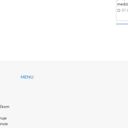
medzi
07.
MENU
níčkom
nuje
enzie