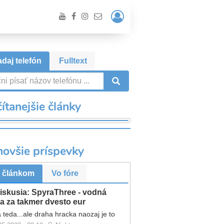
Prihlásiť
/
Registrácia
daj telefón
Fulltext
VYHĽADÁVANIE
ítanejšie články
novšie príspevky
 článkom
Vo fóre
iskusia: SpyraThree - vodná
a za takmer dvesto eur
 teda...ale draha hracka naozaj je to