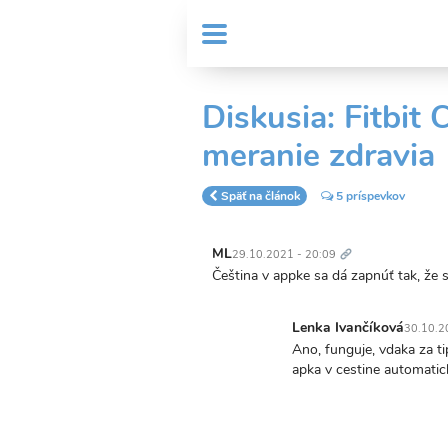
Skočiť
User
na
MENU
Sub
account
hlavný
Header
obsah
menu
menu
Diskusia: Fitbit 
meranie zdravia
Späť na článok
5 príspevkov
Trvalý
odkaz
ML
29.10.2021 - 20:09
Čeština v appke sa dá zapnúť tak, že sa
Lenka Ivančíková
30.10.2
In
Ano, funguje, vdaka za ti
reply
apka v cestine automatick
to
Čeština
v