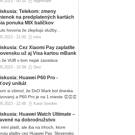
05.2023 - 00:10
Nightmare
iskusia: Telekom: zmeny
ienok na predplatených kartách
ršia ponuka MIX balíčkov
to hovoria že zlepšujú služby...
05.2023 - 21:00
miro
iskusia: Cez Xiaomi Pay zaplatíte
lovensku už aj Visa kartou mBank
 že VUB v tom nejak zaostáva
05.2023 - 10:38
Dezi
iskusia: Huawei P60 Pro -
eťový unikát
som si všimol, že DxO Mark bol dneska
lizovaný a P60 Pro je na 1.mieste 👏👏👏
05.2023 - 22:48
Karol Sendrei
iskusia: Huawei Watch Ultimate –
ravené na dobrodružstvo
nimi platit, ale iba na trhoch, ktore
ruju platby cez Huawei Pay. Slovensko