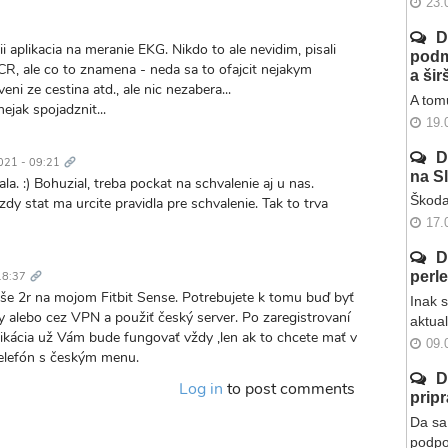
23.
D
ii aplikacia na meranie EKG. Nikdo to ale nevidim, pisali
podm
 CR, ale co to znamena - neda sa to ofajcit nejakym
a ši
i ze cestina atd., ale nic nezabera...
A tomu
ejak spojadznit...
19.
Trvalý
odkaz
D
021 - 09:21
na S
la. :) Bohuzial, treba pockat na schvalenie aj u nas.
Škoda
zdy stat ma urcite pravidla pre schvalenie. Tak to trva
17.
Trvalý
D
odkaz
perl
18:37
še 2r na mojom Fitbit Sense. Potrebujete k tomu buď byť
Inak 
cky alebo cez VPN a použiť český server. Po zaregistrovaní
aktua
plikácia už Vám bude fungovať vždy ,len ak to chcete mať v
09.
telefón s českým menu.
D
Log in
to post comments
prip
Da sa 
podpo