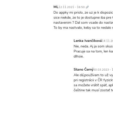
appke
Trvalý
sa
odkaz
ML
12.11.2021 - 16:50
dá
Do appky mi prislo, ze uz je k dispozic
zapnúť…
sice niekde, ze to je dostupne iba pre
by
nastavenim ? Dal som vsade do nastaven
ML
To by ma nastvalo, keby sa to nedalo n
Lenka Ivančíková
14.11.2
In
Nie, neda. Aj ja som skusa
reply
Pracuje sa na tom, len ka
to
dlhsie.
Do
appky
Stano Černý
30.03.2023 - 
mi
In
Ale dá,používam to už vy
prislo,
reply
pri registrácii v ČR fyzi
ze
to
sa možete vrátiť späť, a
uz
Nie,
češtine tak musí zostať 
je…
neda.
by
Aj
ML
ja
som