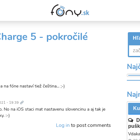
Charge 5 - pokročilé
Hľa
Najč
 na fóne nastaví tiež čeština... ;-)
Naj
Trvalý
odkaz
021 - 19:39
Ku
p. No na iOS staci mat nastavenu slovencinu a aj tak je
y. :-)
D
Log in
to post comments
pušk
Vdaka