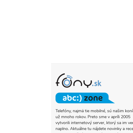
skusala…
by
Lenka
Ivančíková
Telefóny, najmä tie mobilné, sú našim ko
O
už mnoho rokov. Preto sme v apríli 2005
PROJEKTE
vytvorili internetový server, ktorý sa im ve
FONY.SK
naplno. Aktuálne tu nájdete novinky a rec