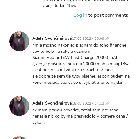
neznie
to
vraj je to len 15w.
to
tato
zle…
Log in
to post comments
z
by
Lidla
Adela
by
Švončinárová
Trvalý
mala
odkaz
Adela Švončinárová
17.08.2022 - 23:09
myt…
hm a mozno nakoniec placnem do toho financne
by
aby to bolo na roky a vezmem:
Lenka
Xiaomi Redmi 18W Fast Charge 20000 mAh
Ivančíková
ajked je pravda ze ona ma 20000 mah a maaj 18w,
ale 4 porty sa mi zdaju zuz trochu primoc.
ale dobre ze sem tie typy piseme, aspon budem na
konci mesiaca vediet co si vybrat a tu to najdem.
Trvalý
odkaz
Adela Švončinárová
18.08.2022 - 14:13
ak mam pravdu povedat, zatial som pre seba
nenasla nic co by ma presvedcilo v pomere cena /
vykon.
Trvalý