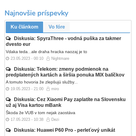
Najnovšie príspevky
Ku článkom
Vo fóre
Diskusia: SpyraThree - vodná puška za takmer
dvesto eur
Vdaka teda...ale draha hracka naozaj je to
23.05.2023 - 00:10
Nightmare
Diskusia: Telekom: zmeny podmienok na
predplatených kartách a širšia ponuka MIX balíčkov
A tomuto hovoria že zlepšujú služby...
19.05.2023 - 21:00
miro
Diskusia: Cez Xiaomi Pay zaplatíte na Slovensku
už aj Visa kartou mBank
Škoda že VUB v tom nejak zaostáva
17.05.2023 - 10:38
Dezi
Diskusia: Huawei P60 Pro - perleťový unikát