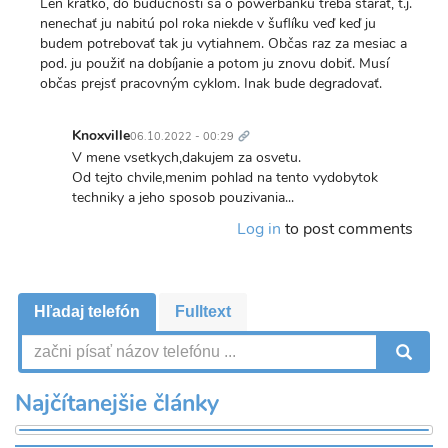
Len krátko, do budúcnosti sa o powerbanku treba starať, t.j.
nenechať ju nabitú pol roka niekde v šuflíku veď keď ju
budem potrebovať tak ju vytiahnem. Občas raz za mesiac a
pod. ju použiť na dobíjanie a potom ju znovu dobiť. Musí
občas prejsť pracovným cyklom. Inak bude degradovať.
Trvalý
odkaz
Knoxville
06.10.2022 - 00:29
In
V mene vsetkych,dakujem za osvetu.
reply
Od tejto chvile,menim pohlad na tento vydobytok
to
techniky a jeho sposob pouzivania...
Len
Log in
to post comments
krátko,
do
budúcnosti
sa…
Hľadaj telefón
Fulltext
by
Dandy
V
Najčítanejšie články