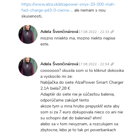
Lenka
reply
https://www.alza.sk/alzapower-onyx-20-000-mah-
Ivančíková
to
fast-charge-pd3-0-cierna-…
ale nemam s nou
25
skusenosti,
euro?
Trvalý
a
odkaz
Adela Švončinárová
17.08.2022 - 22:33
nedaju
In
mozno nniekto ma, mozno niekto napise
sa
reply
este.
za…
to
by
Alza
Adela
Trvalý
ma
odkaz
Švončinárová
Adela Švončinárová
17.08.2022 - 22:54
20000
In
cooooooo? skusila som si to kliknut dokosika
mAh
reply
a vyskocilo mi ze:
s
to
Nabíjačka do siete AlzaPower Smart Charger
18
Alza
2.1A biela7,28 €
W
ma
Adaptér do siete nie je súčasťou balenia,
za…
20000
odporúčame zakúpiť tento
by
mAh
akoze tym u mna hrubo prepyskli! este aby
Lenka
s
som si za 7 euro dokupovala nieco co ani nie
Ivančíková
18
su schopni dat do baleniea? ehm!
W
alebo sa v tom nevyznam, a rozculujem sa
za…
zbytocne, lebo je to tak pri poverbankach