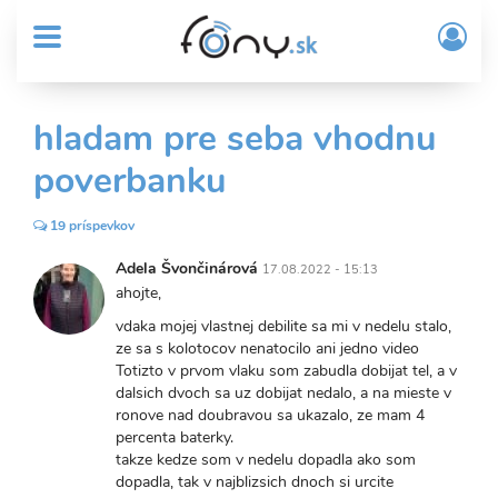
User
Skočiť
Prih
na
MENU
account
/
hlavný
Regi
menu
obsah
Sub
hladam pre seba vhodnu
Header
poverbanku
menu
19 príspevkov
Adela Švončinárová
17.08.2022 - 15:13
ahojte,
vdaka mojej vlastnej debilite sa mi v nedelu stalo,
ze sa s kolotocov nenatocilo ani jedno video
Totizto v prvom vlaku som zabudla dobijat tel, a v
dalsich dvoch sa uz dobijat nedalo, a na mieste v
ronove nad doubravou sa ukazalo, ze mam 4
percenta baterky.
takze kedze som v nedelu dopadla ako som
dopadla, tak v najblizsich dnoch si urcite