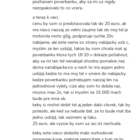
pozhanam poverbanku, aby sa mi uz nigdy
nezopakovalo to co vcera.
a teraz k veci.
cenu by som si predstavovala tak do 20 euro, ak
ma nieco naozaj ze velmi zaujme tak do moj tel je
motorola moto g5g, podporuje rychle 20v
nabijanie, ale este nema so strany nabijacky usb c,
myslim ze len usb(a), takze by som chcela mat aj
poverbanku ktora tych 18 20 v dokaze potiahnut,
aby sa mi ten tel nenabijal ohodne pomalsie nez
doma nanabijacke.no a nech to ma aspon jedno
usb)a) kedze to ma moj tel v smere do nabijacky.
kedze poverbanku potrebujem naozaj len na
jednodnove vylety, cize aby som to dobila raz,
mozno max 2x, tak si myslim ze 15 000 mach
bude pre mna ok.
keby si mohol dobit tel aj jeden dalsi clovek, tak by
potesilo, ale ked sa nebude dat, ze to bude mat iba
jedno usb(a), tak vezmem aj taku.
25 euro. ale vyzsie by som uz asi ist nechcela.
keby este nieco dolezite malo rozhodovat
ospravnej kupe, pretoze nepocitam s tym ze to