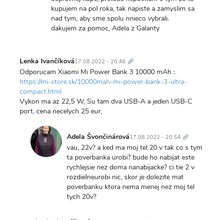
kupujem na pol roka, tak napiste a zamyslim sa
nad tym, aby sme spolu nnieco vybrali.
dakujem za pomoc, Adela z Galanty
Trvalý
odkaz
Lenka Ivančíková
17.08.2022 - 20:46
Odporucam Xiaomi Mi Power Bank 3 10000 mAh :
https://mi-store.sk/10000mah-mi-power-bank-3-ultra-
compact.html
Vykon ma az 22,5 W, Su tam dva USB-A a jeden USB-C
port. cena necelych 25 eur,
Trvalý
odkaz
Adela Švončinárová
17.08.2022 - 20:54
In
vau, 22v? a ked ma moj tel 20 v tak co s tym
reply
ta poverbanka urobi? bude ho nabijat este
to
rychlejsie nez doma nanabijacke? ci tie 2 v
Odporucam
rozdielneurobi nic, skor je dolezite mat
Xiaomi
poverbanku ktora nema menej nez moj tel
Mi
tych 20v?
Power…
Trvalý
by