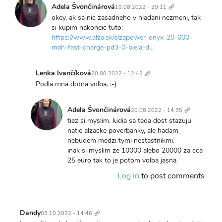
odkaz
Adela Švončinárová
19.08.2022 - 20:11
okey, ak sa nic zasadneho v hladani nezmeni, tak
si kupim nakoneic tuto:
https://www.alza.sk/alzapower-onyx-20-000-
mah-fast-charge-pd3-0-biela-d…
Trvalý
odkaz
Lenka Ivančíková
20.08.2022 - 12:42
In
Podla mna dobra volba. :-)
reply
Trvalý
to
odkaz
Adela Švončinárová
20.08.2022 - 14:35
okey,
In
tiez si myslim. ludia sa teda dost stazuju
ak
reply
natie alzacke poverbanky, ale hadam
sa
to
nebudem medzi tymi nestastnikmi.
nic
Podla
inak si myslim ze 10000 alebo 20000 za cca
zasadneho
mna
25 euro tak to je potom volba jasna.
v…
dobra
by
Log in
to post comments
volba.
Adela
:-)
Švončinárová
by
Trvalý
Lenka
odkaz
Dandy
03.10.2022 - 14:46
Ivančíková