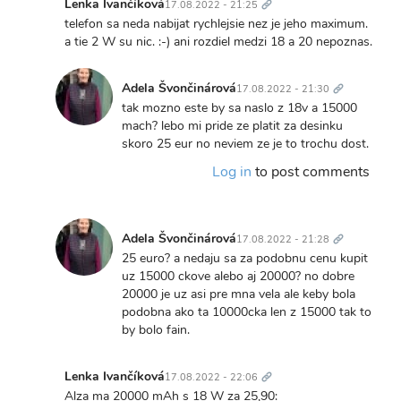
odkaz
Lenka Ivančíková
17.08.2022 - 21:25
Lenka
In
telefon sa neda nabijat rychlejsie nez je jeho maximum.
Ivančíková
reply
a tie 2 W su nic. :-) ani rozdiel medzi 18 a 20 nepoznas.
to
Trvalý
vau,
odkaz
Adela Švončinárová
17.08.2022 - 21:30
22v?
In
tak mozno este by sa naslo z 18v a 15000
a
reply
mach? lebo mi pride ze platit za desinku
ked
to
skoro 25 eur no neviem ze je to trochu dost.
ma
telefon
moj
Log in
to post comments
sa
tel…
neda
by
nabijat…
Adela
Trvalý
by
odkaz
Švončinárová
Adela Švončinárová
17.08.2022 - 21:28
Lenka
In
25 euro? a nedaju sa za podobnu cenu kupit
Ivančíková
reply
uz 15000 ckove alebo aj 20000? no dobre
to
20000 je uz asi pre mna vela ale keby bola
Odporucam
podobna ako ta 10000cka len z 15000 tak to
Xiaomi
by bolo fain.
Mi
Trvalý
Power…
odkaz
Lenka Ivančíková
17.08.2022 - 22:06
by
In
Alza ma 20000 mAh s 18 W za 25,90: