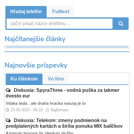
Hľadaj telefón
Fulltext
V
Najčítanejšie články
Najnovšie príspevky
Ku článkom
Vo fóre
Diskusia: SpyraThree - vodná puška za takmer
dvesto eur
Vdaka teda...ale draha hracka naozaj je to
23.05.2023 - 00:10
Nightmare
Diskusia: Telekom: zmeny podmienok na
predplatených kartách a širšia ponuka MIX balíčkov
A tomuto hovoria že zlepšujú služby...