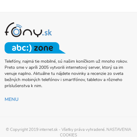
Telefóny, najmä tie mobilné, sú našim koníčkom už mnoho rokov.
O
Preto sme v apríli 2005 vytvorili internetový server, ktorý sa im
PROJEKTE
venuje naplno. Aktuálne tu nájdete novinky a recenzie zo sveta
FONY.SK
bežných mobiných telefónov i smartfónov, tabletov a rôzneho
príslušenstva k nim.
MENU
© Copyright 2019
internet.sk
- Všetky práva vyhradené.
NASTAVENIA
COOKIES