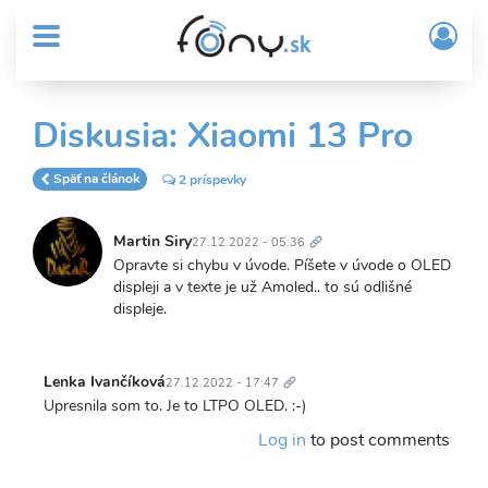
User
Skočiť
Prih
na
MENU
account
/
hlavný
Regi
menu
obsah
Sub
Diskusia: Xiaomi 13 Pro
Header
menu
Späť na článok
2 príspevky
Trvalý
odkaz
Martin Siry
27.12.2022 - 05:36
Opravte si chybu v úvode. Píšete v úvode o OLED
displeji a v texte je už Amoled.. to sú odlišné
displeje.
Trvalý
odkaz
Lenka Ivančíková
27.12.2022 - 17:47
Upresnila som to. Je to LTPO OLED. :-)
Log in
to post comments