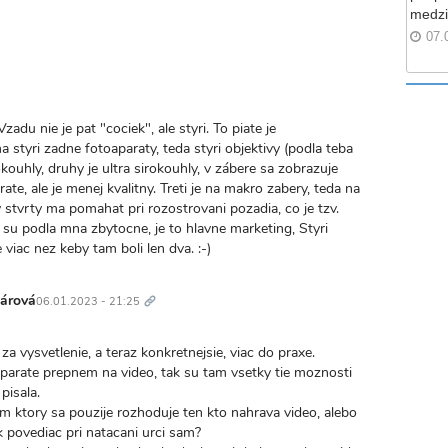
medzi
07.
valý
kaz
adu nie je pat "cociek", ale styri. To piate je
 styri zadne fotoaparaty, teda styri objektivy (podla teba
kouhly, druhy je ultra sirokouhly, v zábere sa zobrazuje
te, ale je menej kvalitny. Treti je na makro zabery, teda na
 stvrty ma pomahat pri rozostrovani pozadia, co je tzv.
su podla mna zbytocne, je to hlavne marketing, Styri
iac nez keby tam boli len dva. :-)
Trvalý
odkaz
nárová
06.01.2023 - 21:25
a vysvetlenie, a teraz konkretnejsie, viac do praxe.
aparate prepnem na video, tak su tam vsetky tie moznosti
pisala.
om ktory sa pouzije rozhoduje ten kto nahrava video, alebo
k povediac pri natacani urci sam?