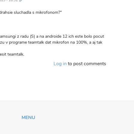
023 - 18:32
drahsie sluchadla s mikrofonom?"
sungi z radu (S) a na androide 12 ich este bolo pocut
ozu v programe teamtalk dat mikrofon na 100%, a aj tak
esit teamtalk.
Log in
to post comments
MENU