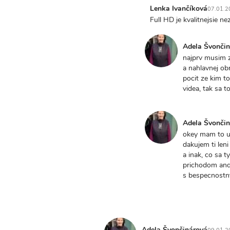
nastaveniach
Lenka Ivančíková
07.01.2
videa
In
Full HD je kvalitnejsie n
si…
reply
by
to
Lenka
Adela Švonči
sakra,
Ivančíková
In
najprv musim z
a
reply
a nahlavnej ob
teraz
to
pocit ze kim t
neviem
Full
videa, tak sa t
ci
HD
som…
je
by
kvalitnejsie
Adela
Adela Švonči
nez…
Švončinárová
In
okey mam to u
by
reply
dakujem ti leni
Lenka
to
a inak, co sa t
Ivančíková
Full
prichodom andr
HD
s bespecnostnyc
je
kvalitnejsie
nez…
by
Lenka
Adela Švončinárová