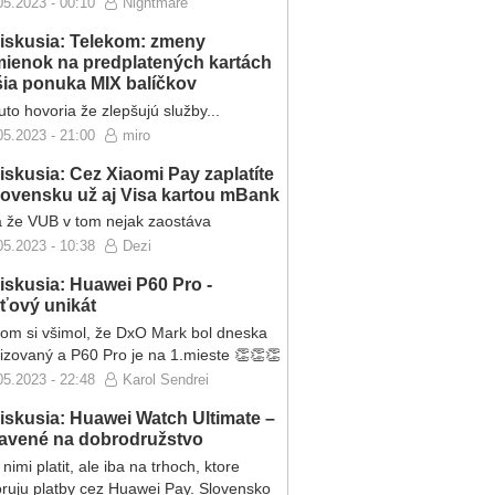
05.2023 - 00:10
Nightmare
iskusia: Telekom: zmeny
ienok na predplatených kartách
ršia ponuka MIX balíčkov
to hovoria že zlepšujú služby...
05.2023 - 21:00
miro
iskusia: Cez Xiaomi Pay zaplatíte
lovensku už aj Visa kartou mBank
 že VUB v tom nejak zaostáva
05.2023 - 10:38
Dezi
iskusia: Huawei P60 Pro -
eťový unikát
som si všimol, že DxO Mark bol dneska
lizovaný a P60 Pro je na 1.mieste 👏👏👏
05.2023 - 22:48
Karol Sendrei
iskusia: Huawei Watch Ultimate –
ravené na dobrodružstvo
nimi platit, ale iba na trhoch, ktore
ruju platby cez Huawei Pay. Slovensko