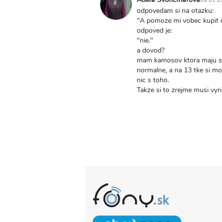
09.01.2
Ivančíková
odpovedam si na otazku:
"A pomoze mi vobec kupit 
odpoved je:
"nie."
a dovod?
mam kamosov ktora maju sam
normalne, a na 13 tke si m
nic s toho.
Takze si to zrejme musi vyri