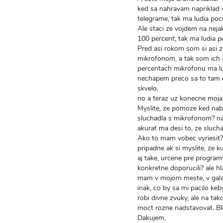
ked sa nahravam napriklad 
telegrame, tak ma ludia poc
Ale staci ze vojdem na nej
100 percent, tak ma ludia p
Pred asi rokom som si asi z
mikrofonom, a tak som ich s
percentach mikrofonu ma lu
nechapem preco sa to tam d
skvelo.
no a teraz uz konecne moja
Myslite, ze pomoze ked nab
sluchadla s mikrofonom? na
akurat ma desi to, ze slucha
Ako to mam vobec vyriesit?
pripadne ak si myslite, ze 
aj take, urcene pre programy
konkretne doporucili? ale hl
mam v mojom meste, v gala
inak, co by sa mi pacilo ke
robi divne zvuky, ale na ta
moct rozne nadstavovat. Bliz
Dakujem,