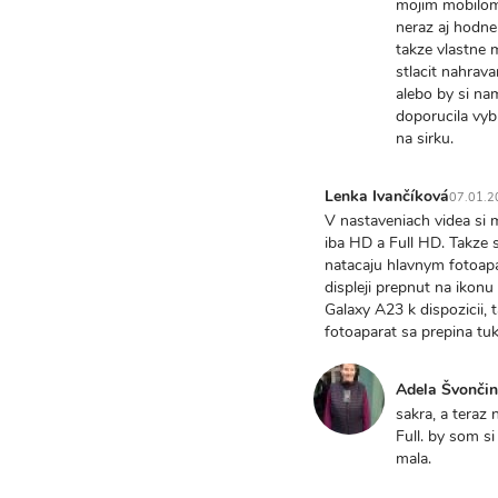
mojim mobilom 
k…
neraz aj hodne
by
takze vlastne 
Lenka
stlacit nahrava
Ivančíková
alebo by si na
doporucila vyb
na sirku.
Lenka Ivančíková
07.01.2
In
V nastaveniach videa si m
reply
iba HD a Full HD. Takze s
to
natacaju hlavnym fotoapa
aahoj
displeji prepnut na iko
lenka,
Galaxy A23 k dispozicii, 
Okey,
fotoaparat sa prepina tu
dakujem…
by
Adela Švonči
Adela
In
sakra, a teraz
Švončinárová
reply
Full. by som si
to
mala.
V