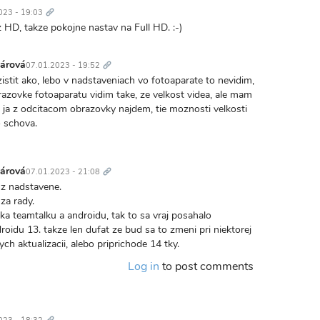
odkaz
023 - 19:03
ez HD, takze pokojne nastav na Full HD. :-)
Trvalý
odkaz
nárová
07.01.2023 - 19:52
istit ako, lebo v nadstaveniach vo fotoaparate to nevidim,
razovke fotoaparatu vidim take, ze velkost videa, ale mam
o ja z odcitacom obrazovky najdem, tie moznosti velkosti
o schova.
Trvalý
odkaz
nárová
07.01.2023 - 21:08
z nadstavene.
 za rady.
yka teamtalku a androidu, tak to sa vraj posahalo
oidu 13. takze len dufat ze bud sa to zmeni pri niektorej
h aktualizacii, alebo priprichode 14 tky.
Log in
to post comments
Trvalý
odkaz