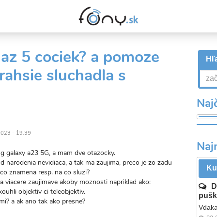
 az 5 cociek? a pomoze
Hľa
rahsie sluchadla s
Najč
2023 - 19:39
Naj
 galaxy a23 5G, a mam dve otazocky.
d narodenia nevidiaca, a tak ma zaujima, preco je zo zadu
Ku
 co znamena resp. na co sluzi?
a viacere zaujimave akoby moznosti napriklad ako:
D
kouhli objektiv ci teleobjektiv.
pušk
ami? a ak ano tak ako presne?
Vdaka