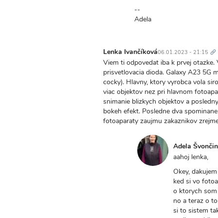
--
Adela
Tr
od
Lenka Ivančíková
06.01.2023 - 21:15
Viem ti odpovedat iba k prvej otazke. Vz
prisvetlovacia dioda. Galaxy A23 5G ma
cocky). Hlavny, ktory vyrobca vola siro
viac objektov nez pri hlavnom fotoapara
snimanie blizkych objektov a posledny
bokeh efekt. Posledne dva spominane 
fotoaparaty zaujmu zakaznikov zrejme v
Adela Švonči
In
aahoj lenka,
reply
Okey, dakujem z
to
ked si vo foto
Viem
o ktorych som 
ti
no a teraz o t
odpovedat
si to sistem ta
iba