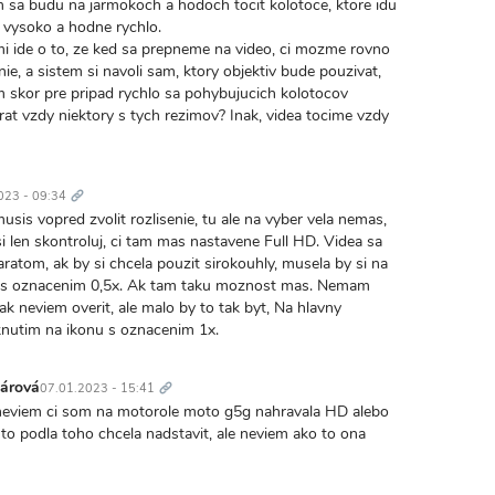
sa budu na jarmokoch a hodoch tocit kolotoce, ktore idu
 vysoko a hodne rychlo.
mi ide o to, ze ked sa prepneme na video, ci mozme rovno
nie, a sistem si navoli sam, ktory objektiv bude pouzivat,
m skor pre pripad rychlo sa pohybujucich kolotocov
rat vzdy niektory s tych rezimov? Inak, videa tocime vzdy
Trvalý
odkaz
023 - 09:34
usis vopred zvolit rozlisenie, tu ale na vyber vela nemas,
i len skontroluj, ci tam mas nastavene Full HD. Videa sa
ratom, ak by si chcela pouzit sirokouhly, musela by si na
nu s oznacenim 0,5x. Ak tam taku moznost mas. Nemam
tak neviem overit, ale malo by to tak byt, Na hlavny
knutim na ikonu s oznacenim 1x.
Trvalý
odkaz
nárová
07.01.2023 - 15:41
 neviem ci som na motorole moto g5g nahravala HD alebo
 to podla toho chcela nadstavit, ale neviem ako to ona
Trvalý