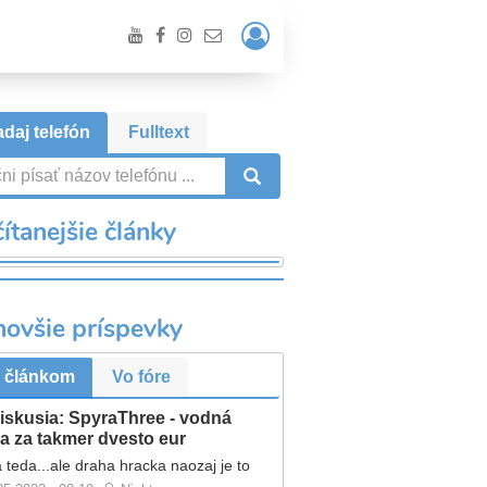
Prihlásiť
/
Registrácia
daj telefón
Fulltext
VYHĽADÁVANIE
ítanejšie články
novšie príspevky
 článkom
Vo fóre
iskusia: SpyraThree - vodná
a za takmer dvesto eur
 teda...ale draha hracka naozaj je to