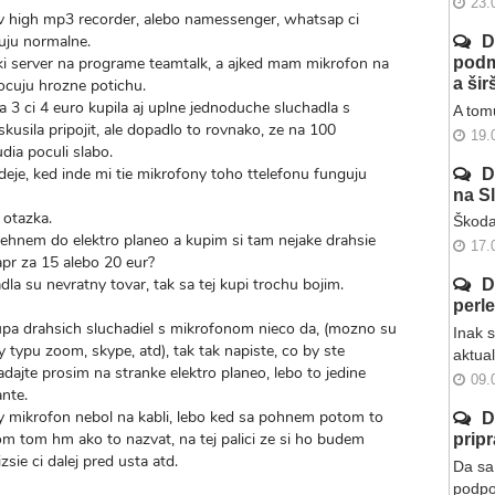
23.
v high mp3 recorder, alebo namessenger, whatsap ci
uju normalne.
D
aki server na programe teamtalk, a ajked mam mikrofon na
podm
a ši
ocuju hrozne potichu.
a 3 ci 4 euro kupila aj uplne jednoduche sluchadla s
A tomu
kusila pripojit, ale dopadlo to rovnako, ze na 100
19.
dia poculi slabo.
eje, ked inde mi tie mikrofony toho ttelefonu funguju
D
na S
 otazka.
Škoda
ehnem do elektro planeo a kupim si tam nejake drahsie
17.
pr za 15 alebo 20 eur?
dla su nevratny tovar, tak sa tej kupi trochu bojim.
D
perl
kupa drahsich sluchadiel s mikrofonom nieco da, (mozno su
Inak 
 typu zoom, skype, atd), tak tak napiste, co by ste
aktua
adajte prosim na stranke elektro planeo, lebo to jedine
09.
nte.
by mikrofon nebol na kabli, lebo ked sa pohnem potom to
D
kom tom hm ako to nazvat, na tej palici ze si ho budem
prip
sie ci dalej pred usta atd.
Da sa 
podpo