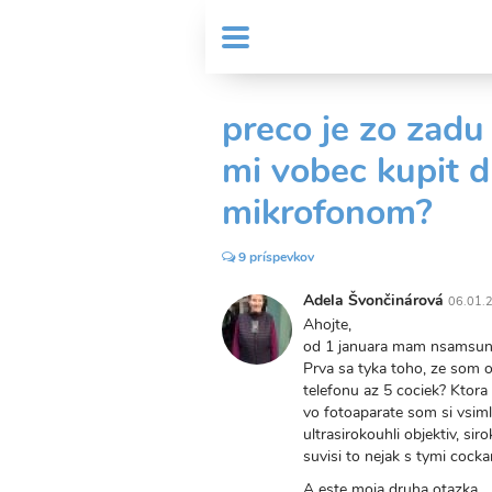
Skočiť
User
na
MENU
Sub
account
hlavný
Header
obsah
menu
menu
preco je zo zadu
mi vobec kupit d
mikrofonom?
9 príspevkov
Adela Švončinárová
06.01.
Ahojte,
od 1 januara mam nsamsung
Prva sa tyka toho, ze som o
telefonu az 5 cociek? Ktora
vo fotoaparate som si vsiml
ultrasirokouhli objektiv, siro
suvisi to nejak s tymi cock
A este moja druha otazka.