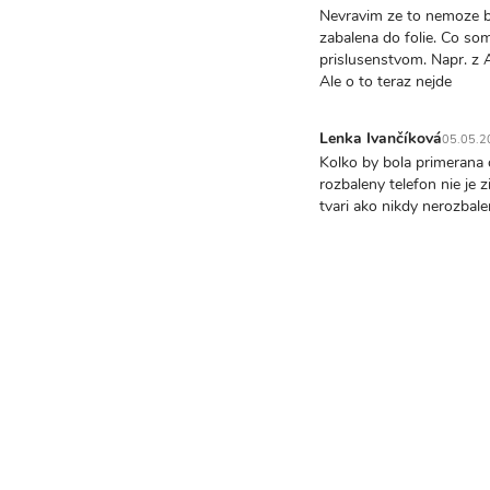
In
Nevravim ze to nemoze byt
reply
zabalena do folie. Co so
to
prislusenstvom. Napr. z A
Tento
Ale o to teraz nejde
model
novy
Lenka Ivančíková
05.05.2
a
In
Kolko by bola primerana 
nepouzity…
reply
rozbaleny telefon nie je 
by
to
tvari ako nikdy nerozbale
Lenka
Nevravim
Ivančíková
ze
to
nemoze
byt…
by
foker