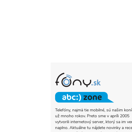
Telefóny, najmä tie mobilné, sú našim ko
O
už mnoho rokov. Preto sme v apríli 2005
PROJEKTE
vytvorili internetový server, ktorý sa im ve
FONY.SK
naplno. Aktuálne tu nájdete novinky a rec