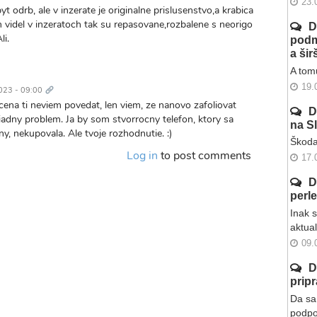
23.
 odrb, ale v inzerate je originalne prislusenstvo,a krabica
m videl v inzeratoch tak su repasovane,rozbalene s neorigo
D
li.
podm
a ši
A tomu
Trvalý
odkaz
19.
023 - 09:00
cena ti neviem povedat, len viem, ze nanovo zafoliovat
D
ziadny problem. Ja by som stvorrocny telefon, ktory sa
na S
ny, nekupovala. Ale tvoje rozhodnutie. :)
Škoda
Log in
to post comments
17.
D
perl
Inak 
aktua
09.
D
prip
Da sa 
podpo