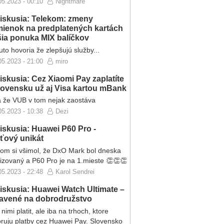
05.2023 - 00:10
Nightmare
iskusia: Telekom: zmeny
ienok na predplatených kartách
ršia ponuka MIX balíčkov
to hovoria že zlepšujú služby...
05.2023 - 21:00
miro
iskusia: Cez Xiaomi Pay zaplatíte
lovensku už aj Visa kartou mBank
 že VUB v tom nejak zaostáva
05.2023 - 10:38
Dezi
iskusia: Huawei P60 Pro -
eťový unikát
som si všimol, že DxO Mark bol dneska
lizovaný a P60 Pro je na 1.mieste 👏👏👏
05.2023 - 22:48
Karol Sendrei
iskusia: Huawei Watch Ultimate –
ravené na dobrodružstvo
nimi platit, ale iba na trhoch, ktore
ruju platby cez Huawei Pay. Slovensko