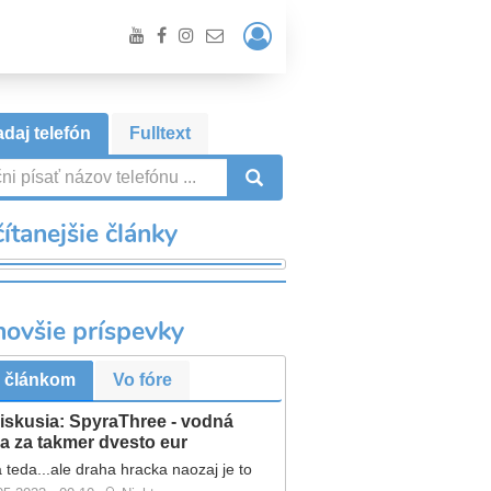
Prihlásiť
/
Registrácia
daj telefón
Fulltext
VYHĽADÁVANIE
ítanejšie články
novšie príspevky
 článkom
Vo fóre
iskusia: SpyraThree - vodná
a za takmer dvesto eur
 teda...ale draha hracka naozaj je to