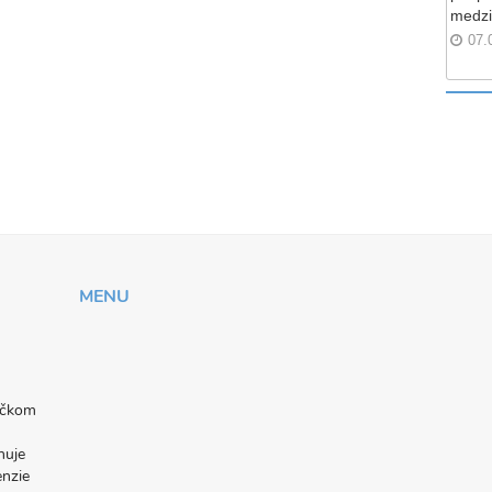
medzi
07.
MENU
níčkom
nuje
enzie