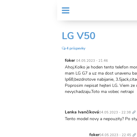
Skočiť
User
na
MENU
Sub
account
hlavný
Header
obsah
menu
menu
LG V50
4 príspevky
foker
04.05.2023 - 21:46
Ahoj.Kolko je hoden tento telefon m
mam LG G7 a uz ma dost unavenu bater
Ip68,bezdrotove nabijanie, 3.5jack,ci
Poprosim nepisat hejteri LG. Viem ze 
nevychadzaju.Toto ma vobec netrapi
Tr
od
Lenka Ivančíková
04.05.2023 - 22:38
Tento model novy a nepouzity? Po styr
Tr
o
foker
04.05.2023 - 22:45