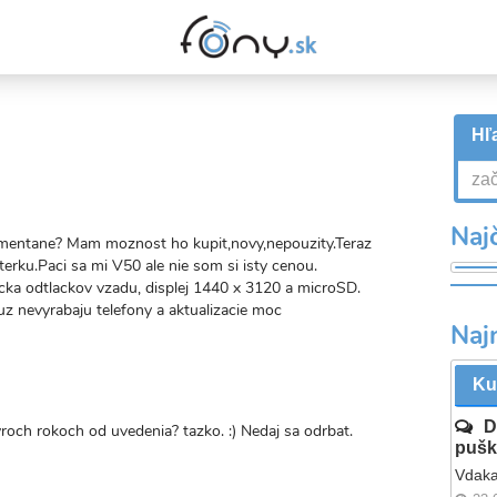
Hľa
Najč
omentane? Mam moznost ho kupit,novy,nepouzity.Teraz
ku.Paci sa mi V50 ale nie som si isty cenou.
tacka odtlackov vzadu, displej 1440 x 3120 a microSD.
uz nevyrabaju telefony a aktualizacie moc
Naj
Ku
valý
kaz
D
och rokoch od uvedenia? tazko. :) Nedaj sa odrbat.
pušk
valý
Vdaka
dkaz