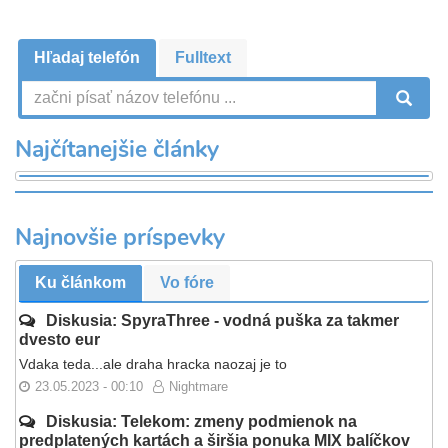
Hľadaj telefón
Fulltext
V
Najčítanejšie články
Najnovšie príspevky
Ku článkom
Vo fóre
Diskusia: SpyraThree - vodná puška za takmer
dvesto eur
Vdaka teda...ale draha hracka naozaj je to
23.05.2023 - 00:10
Nightmare
Diskusia: Telekom: zmeny podmienok na
predplatených kartách a širšia ponuka MIX balíčkov