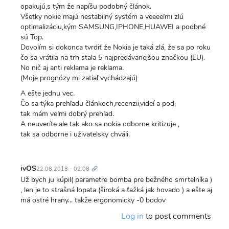
opakujú,s tým že napíšu podobný článok.
Všetky nokie majú nestabilný systém a veeeeľmi zlú
optimalizáciu,kým SAMSUNG,IPHONE,HUAWEI a podbné
sú Top.
Dovolím si dokonca tvrdiť že Nokia je taká zlá, že sa po roku
čo sa vrátila na trh stala 5 najpredávanejšou značkou (EU).
No nič aj anti reklama je reklama.
(Moje prognózy mi zatiaľ vychádzajú)
A ešte jednu vec.
Čo sa týka prehľadu článkoch,recenzii,videí a pod,
tak mám veľmi dobrý prehľad.
A neuveríte ale tak ako sa nokia odborne kritizuje ,
tak sa odborne i uživatelsky chváli.
Trvalý
odkaz
ivOS
22.08.2018 - 02:08
Už bych ju kúpil( parametre bomba pre bežného smrtelníka )
, len je to strašná lopata (široká a ťažká jak hovado ) a ešte aj
má ostré hrany... takže ergonomicky -0 bodov
Log in
to post comments