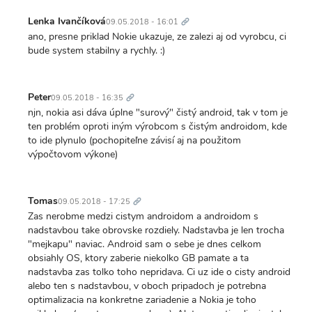
Trvalý
odkaz
Lenka Ivančíková
09.05.2018 - 16:01
ano, presne priklad Nokie ukazuje, ze zalezi aj od vyrobcu, ci
bude system stabilny a rychly. :)
Trvalý
odkaz
Peter
09.05.2018 - 16:35
njn, nokia asi dáva úplne "surový" čistý android, tak v tom je
ten problém oproti iným výrobcom s čistým androidom, kde
to ide plynulo (pochopiteľne závisí aj na použitom
výpočtovom výkone)
Trvalý
odkaz
Tomas
09.05.2018 - 17:25
Zas nerobme medzi cistym androidom a androidom s
nadstavbou take obrovske rozdiely. Nadstavba je len trocha
"mejkapu" naviac. Android sam o sebe je dnes celkom
obsiahly OS, ktory zaberie niekolko GB pamate a ta
nadstavba zas tolko toho nepridava. Ci uz ide o cisty android
alebo ten s nadstavbou, v oboch pripadoch je potrebna
optimalizacia na konkretne zariadenie a Nokia je toho