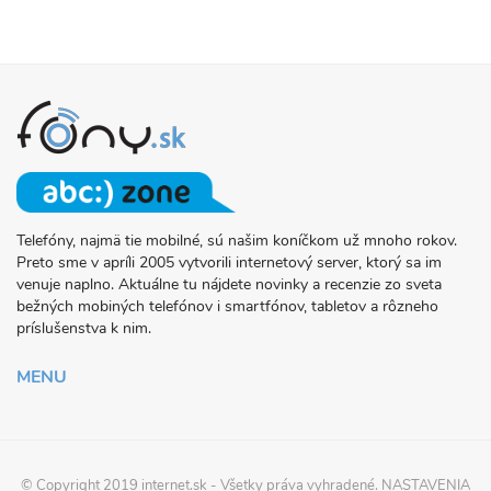
Telefóny, najmä tie mobilné, sú našim koníčkom už mnoho rokov.
O
Preto sme v apríli 2005 vytvorili internetový server, ktorý sa im
PROJEKTE
venuje naplno. Aktuálne tu nájdete novinky a recenzie zo sveta
FONY.SK
bežných mobiných telefónov i smartfónov, tabletov a rôzneho
príslušenstva k nim.
MENU
© Copyright 2019
internet.sk
- Všetky práva vyhradené.
NASTAVENIA