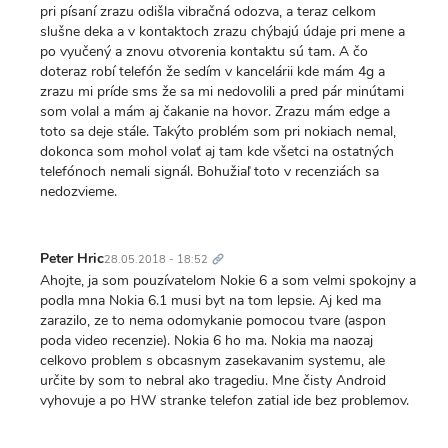
pri písaní zrazu odišla vibračná odozva, a teraz celkom
slušne deka a v kontaktoch zrazu chýbajú údaje pri mene a
po vyučený a znovu otvorenia kontaktu sú tam. A čo
doteraz robí telefón že sedím v kancelárii kde mám 4g a
zrazu mi príde sms že sa mi nedovolili a pred pár minútami
som volal a mám aj čakanie na hovor. Zrazu mám edge a
toto sa deje stále. Takýto problém som pri nokiach nemal,
dokonca som mohol volať aj tam kde všetci na ostatných
telefónoch nemali signál. Bohužiaľ toto v recenziách sa
nedozvieme.
Trvalý
odkaz
Peter Hric
28.05.2018 - 18:52
Ahojte, ja som pouzívatelom Nokie 6 a som velmi spokojny a
podla mna Nokia 6.1 musi byt na tom lepsie. Aj ked ma
zarazilo, ze to nema odomykanie pomocou tvare (aspon
poda video recenzie). Nokia 6 ho ma. Nokia ma naozaj
celkovo problem s obcasnym zasekavanim systemu, ale
určite by som to nebral ako tragediu. Mne čisty Android
vyhovuje a po HW stranke telefon zatial ide bez problemov.