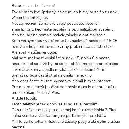
Trvalý
odkaz
René
04.07.2018 - 12:46
Tak ak mám byť úprimný, nejde mi do hlavy to za čo tu nokiu
všetci tak kritizujete.
Naozaj neviem že na aké účely používate tieto ich
smartphony, keď máte problém s optimalizáciou systému.
Áno tie údajne pomalé reakcie,záseky a optimalizácia.
Som verným používateľom tejto značky už niečo cez 15-16
rokov a nikdy som nemal žiadny problém čo sa toho týka.
Ale späť k súčasnej dobe.
Mal som možnosť vyskúšať si nokiu 5, nokiu 6 a naozaj
nepostrehol som že by mi čo len občas mobil zamrzol alebo
sekol či dokonca spadla nejaká aplikácia. Jediné čo mi
prekážalo bola častá strata signálu na nokii 6.
Áno dosť často mi tam vypadával signál hlavne internet.
Preto som si radšej počkal na novšie modely a momentálne
teraz skúšam Nokia 7 Plus.
A dole klobúk.
Tento telefón je tak dobrý že si ho asi aj nechám.
Okrem krásneho dizajnu a pevnej konštrukcie Nokia 7 Plus
spĺňa všetko a všetko funguje podľa mojich predstáv.
Ani tu sa tie toľko kritizované záseky pády a zlá optimalizácia
nekoná.