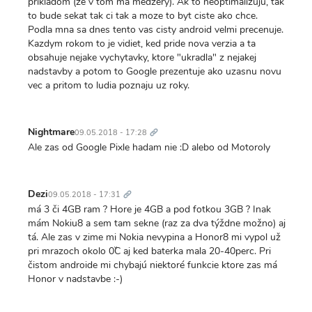
prikladom (ze v tom ma medzery). Ak to neoptimalizuju, tak
to bude sekat tak ci tak a moze to byt ciste ako chce.
Podla mna sa dnes tento vas cisty android velmi precenuje.
Kazdym rokom to je vidiet, ked pride nova verzia a ta
obsahuje nejake vychytavky, ktore "ukradla" z nejakej
nadstavby a potom to Google prezentuje ako uzasnu novu
vec a pritom to ludia poznaju uz roky.
Trvalý
odkaz
Nightmare
09.05.2018 - 17:28
Ale zas od Google Pixle hadam nie :D alebo od Motoroly
Trvalý
odkaz
Dezi
09.05.2018 - 17:31
má 3 či 4GB ram ? Hore je 4GB a pod fotkou 3GB ? Inak
mám Nokiu8 a sem tam sekne (raz za dva týždne možno) aj
tá. Ale zas v zime mi Nokia nevypina a Honor8 mi vypol už
pri mrazoch okolo 0ˇC aj ked baterka mala 20-40perc. Pri
čistom androide mi chybajú niektoré funkcie ktore zas má
Honor v nadstavbe :-)