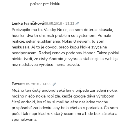
prúser pre Nokiu.
Trvalý
odkaz
Lenka Ivančíková
09.05.2018 - 13:22
Prekvapilo ma to. Vsetky Nokie, co som doteraz skusala,
hoci len dva tri dni, mali problem so systemom. Pomale
reakcie, sekanie...sklamanie. Nokiu 8 neviem, tu som
neskusala. Aj to je dovod, preco kupu Nokie zvycajne
neodporucam. Radsej cenovo podobny Honor. Takze pokial
niekto tvrdi, ze cisty Android je vyhra a stabilnejsi a rychlejsi
nez nadstavba vyrobcu, nema pravdu.
Trvalý
odkaz
Peter
09.05.2018 - 14:55
Možno ten čistý andorid seká len v prípade zariadení nokie,
možno niečo nokia robí zle, keďže google dáva výrobcom
čistý android, len tí by si mali ho ešte následne trochu
prispôsobiť zariadeniu, aby bolo všetko v poriadku. Čo som
počul tak napríklad rok starý xiaomi mi a1 ide bez záseku a
spomalovania.