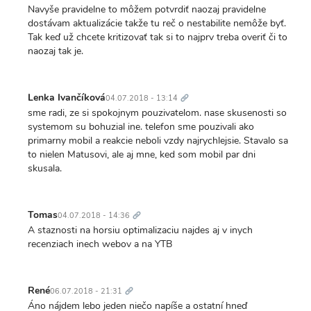
Navyše pravidelne to môžem potvrdiť naozaj pravidelne
dostávam aktualizácie takže tu reč o nestabilite nemôže byť.
Tak keď už chcete kritizovať tak si to najprv treba overiť či to
naozaj tak je.
Trvalý
odkaz
Lenka Ivančíková
04.07.2018 - 13:14
sme radi, ze si spokojnym pouzivatelom. nase skusenosti so
systemom su bohuzial ine. telefon sme pouzivali ako
primarny mobil a reakcie neboli vzdy najrychlejsie. Stavalo sa
to nielen Matusovi, ale aj mne, ked som mobil par dni
skusala.
Trvalý
odkaz
Tomas
04.07.2018 - 14:36
A staznosti na horsiu optimalizaciu najdes aj v inych
recenziach inech webov a na YTB
Trvalý
odkaz
René
06.07.2018 - 21:31
Áno nájdem lebo jeden niečo napíše a ostatní hneď