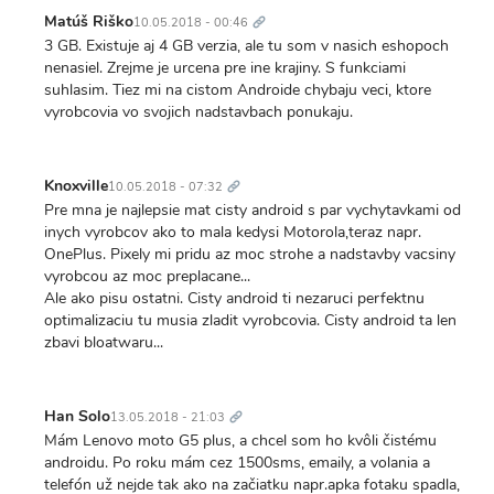
Trvalý
odkaz
Matúš Riško
10.05.2018 - 00:46
3 GB. Existuje aj 4 GB verzia, ale tu som v nasich eshopoch
nenasiel. Zrejme je urcena pre ine krajiny. S funkciami
suhlasim. Tiez mi na cistom Androide chybaju veci, ktore
vyrobcovia vo svojich nadstavbach ponukaju.
Trvalý
odkaz
Knoxville
10.05.2018 - 07:32
Pre mna je najlepsie mat cisty android s par vychytavkami od
inych vyrobcov ako to mala kedysi Motorola,teraz napr.
OnePlus. Pixely mi pridu az moc strohe a nadstavby vacsiny
vyrobcou az moc preplacane...
Ale ako pisu ostatni. Cisty android ti nezaruci perfektnu
optimalizaciu tu musia zladit vyrobcovia. Cisty android ta len
zbavi bloatwaru...
Trvalý
odkaz
Han Solo
13.05.2018 - 21:03
Mám Lenovo moto G5 plus, a chcel som ho kvôli čistému
androidu. Po roku mám cez 1500sms, emaily, a volania a
telefón už nejde tak ako na začiatku napr.apka fotaku spadla,