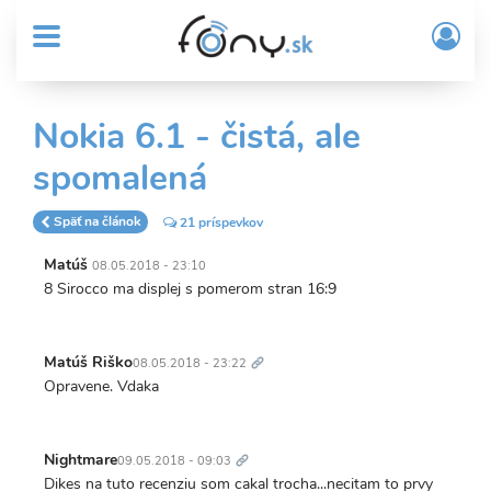
User
Skočiť
Prih
na
MENU
account
/
hlavný
Regi
menu
obsah
Sub
Nokia 6.1 - čistá, ale
Header
spomalená
menu
Späť na článok
21 príspevkov
Matúš
08.05.2018 - 23:10
8 Sirocco ma displej s pomerom stran 16:9
Trvalý
odkaz
Matúš Riško
08.05.2018 - 23:22
Opravene. Vdaka
Trvalý
odkaz
Nightmare
09.05.2018 - 09:03
Dikes na tuto recenziu som cakal trocha...necitam to prvy