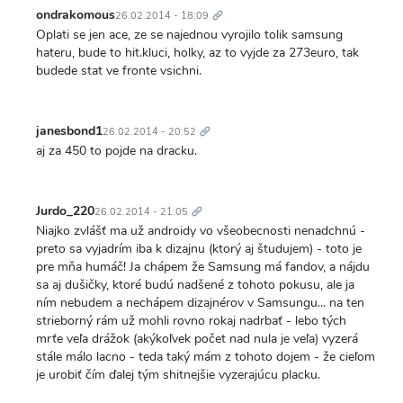
odkaz
ondrakomous
26.02.2014 - 18:09
Oplati se jen ace, ze se najednou vyrojilo tolik samsung
hateru, bude to hit.kluci, holky, az to vyjde za 273euro, tak
budede stat ve fronte vsichni.
Trvalý
odkaz
janesbond1
26.02.2014 - 20:52
aj za 450 to pojde na dracku.
Trvalý
odkaz
Jurdo_220
26.02.2014 - 21:05
Niajko zvlášť ma už androidy vo všeobecnosti nenadchnú -
preto sa vyjadrím iba k dizajnu (ktorý aj študujem) - toto je
pre mňa humáč! Ja chápem že Samsung má fandov, a nájdu
sa aj dušičky, ktoré budú nadšené z tohoto pokusu, ale ja
ním nebudem a nechápem dizajnérov v Samsungu... na ten
strieborný rám už mohli rovno rokaj nadrbať - lebo tých
mrťe veľa drážok (akýkoľvek počet nad nula je veľa) vyzerá
stále málo lacno - teda taký mám z tohoto dojem - že cieľom
je urobiť čím ďalej tým shitnejšie vyzerajúcu placku.