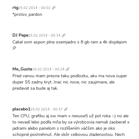
Trvalý
odkaz
rtg
25.02.2014 - 00:02
*prstov, pardon
Trvalý
odkaz
DJ Pepe
25.02.2014 - 00:14
Cakal som aspon plne osemjadro s 8 gb ram a 4k displejom
:P
Trvalý
odkaz
Me_Gusta
25.02.2014 - 00:24
Pred vanou mam presne taku podlozku, aku ma nova super
duper S5 zadny kryt. Inac nic nove, nic zaujimave, ale
predavat sa bude aj tak.
Trvalý
odkaz
placebo1
25.02.2014 - 00:37
Ten CPU, grafiku aj sw mam v nexuse5 už pol roka :-) no ale
to nevadí lebo podľa mňa by sa výrobcovia nemali zaoberať x
jadrami alebo panelom s rozlíšením väčšim ako je oko
schopné postrehnut. Ale skôr celkovou zladenostou. Nech