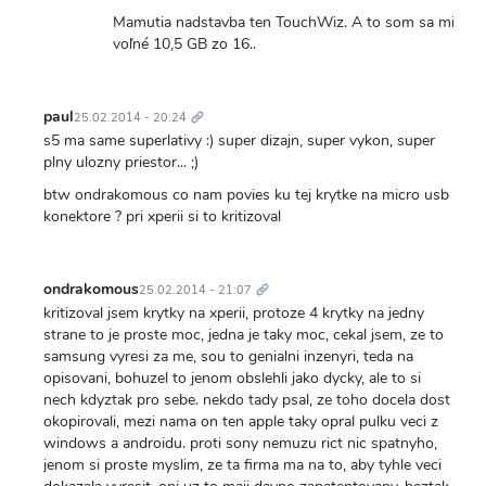
Mamutia nadstavba ten TouchWiz. A to som sa minule
voľné 10,5 GB zo 16..
Trvalý
odkaz
paul
25.02.2014 - 20:24
s5 ma same superlativy :) super dizajn, super vykon, super
plny ulozny priestor... ;)
btw ondrakomous co nam povies ku tej krytke na micro usb
konektore ? pri xperii si to kritizoval
Trvalý
odkaz
ondrakomous
25.02.2014 - 21:07
kritizoval jsem krytky na xperii, protoze 4 krytky na jedny
strane to je proste moc, jedna je taky moc, cekal jsem, ze to
samsung vyresi za me, sou to genialni inzenyri, teda na
opisovani, bohuzel to jenom obslehli jako dycky, ale to si
nech kdyztak pro sebe. nekdo tady psal, ze toho docela dost
okopirovali, mezi nama on ten apple taky opral pulku veci z
windows a androidu. proti sony nemuzu rict nic spatnyho,
jenom si proste myslim, ze ta firma ma na to, aby tyhle veci