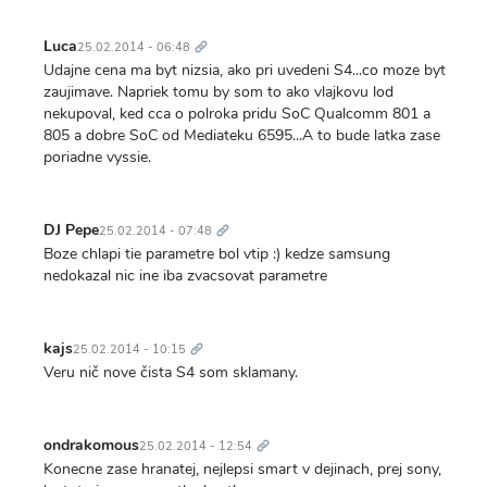
Trvalý
odkaz
Luca
25.02.2014 - 06:48
Udajne cena ma byt nizsia, ako pri uvedeni S4...co moze byt
zaujimave. Napriek tomu by som to ako vlajkovu lod
nekupoval, ked cca o polroka pridu SoC Qualcomm 801 a
805 a dobre SoC od Mediateku 6595...A to bude latka zase
poriadne vyssie.
Trvalý
odkaz
DJ Pepe
25.02.2014 - 07:48
Boze chlapi tie parametre bol vtip :) kedze samsung
nedokazal nic ine iba zvacsovat parametre
Trvalý
odkaz
kajs
25.02.2014 - 10:15
Veru nič nove čista S4 som sklamany.
Trvalý
odkaz
ondrakomous
25.02.2014 - 12:54
Konecne zase hranatej, nejlepsi smart v dejinach, prej sony,