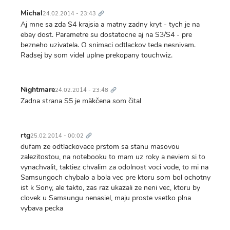
Trvalý
odkaz
Michal
24.02.2014 - 23:43
Aj mne sa zda S4 krajsia a matny zadny kryt - tych je na
ebay dost. Parametre su dostatocne aj na S3/S4 - pre
bezneho uzivatela. O snimaci odtlackov teda nesnivam.
Radsej by som videl uplne prekopany touchwiz.
Trvalý
odkaz
Nightmare
24.02.2014 - 23:48
Zadna strana S5 je mäkčena som čital
Trvalý
odkaz
rtg
25.02.2014 - 00:02
dufam ze odtlackovace prstom sa stanu masovou
zalezitostou, na notebooku to mam uz roky a neviem si to
vynachvalit, taktiez chvalim za odolnost voci vode, to mi na
Samsungoch chybalo a bola vec pre ktoru som bol ochotny
ist k Sony, ale takto, zas raz ukazali ze neni vec, ktoru by
clovek u Samsungu nenasiel, maju proste vsetko plna
vybava pecka