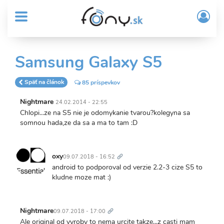
User
Skočiť
Prih
na
MENU
account
/
hlavný
Regi
menu
obsah
Sub
Samsung Galaxy S5
Header
menu
Späť na článok
85 príspevkov
Nightmare
24.02.2014 - 22:55
Chlopi...ze na S5 nie je odomykanie tvarou?kolegyna sa
somnou hada,ze da sa a ma to tam :D
Trvalý
odkaz
oxy
09.07.2018 - 16:52
android to podporoval od verzie 2.2-3 cize S5 to
kludne moze mat :)
Trvalý
odkaz
Nightmare
09.07.2018 - 17:00
Ale original od vyroby to nema urcite takze...z casti mam