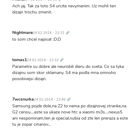
Ach jaj. Tak za toto S4 urcite nevymenim. Uz mohli ten
dizajn trochu zmenit.
Trvalý
odkaz
Nightmare
24.02.2014 - 23:31
to som chcel napisat :D:D
Trvalý
odkaz
tomas1
24.02.2014 - 23:32
Parametre su dobre ale neurobili dieru do sveta. Co sa tyka
dizajnu som skor sklamany. S4 ma podla mna omnoho
posobivejsi dizajn.
Trvalý
odkaz
7wcsnurka
24.02.2014 - 23:40
Samsung pojde dole,na Z2 to nema po dizajnovej stranke,na
G2 cenou....este sa ukaze nove htc a xiaomi mi3s....nexus5
ani nespominam,ten je special,nubia od zte len preraza a este
tu je zopar cinanov...