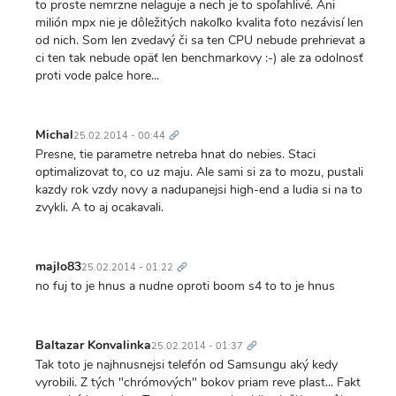
to proste nemrzne nelaguje a nech je to spoľahlivé. Ani
milión mpx nie je dôležitých nakoľko kvalita foto nezávisí len
od nich. Som len zvedavý či sa ten CPU nebude prehrievat a
ci ten tak nebude opäť len benchmarkovy :-) ale za odolnosť
proti vode palce hore...
Trvalý
odkaz
Michal
25.02.2014 - 00:44
Presne, tie parametre netreba hnat do nebies. Staci
optimalizovat to, co uz maju. Ale sami si za to mozu, pustali
kazdy rok vzdy novy a nadupanejsi high-end a ludia si na to
zvykli. A to aj ocakavali.
Trvalý
odkaz
majlo83
25.02.2014 - 01:22
no fuj to je hnus a nudne oproti boom s4 to to je hnus
Trvalý
odkaz
Baltazar Konvalinka
25.02.2014 - 01:37
Tak toto je najhnusnejsi telefón od Samsungu aký kedy
vyrobili. Z tých "chrómových" bokov priam reve plast... Fakt