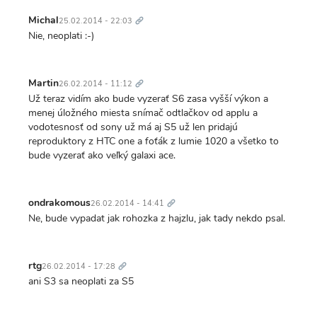
Trvalý
odkaz
Michal
25.02.2014 - 22:03
Nie, neoplati :-)
Trvalý
odkaz
Martin
26.02.2014 - 11:12
Už teraz vidím ako bude vyzerať S6 zasa vyšší výkon a
menej úložného miesta snímač odtlačkov od applu a
vodotesnosť od sony už má aj S5 už len pridajú
reproduktory z HTC one a foťák z lumie 1020 a všetko to
bude vyzerať ako veľký galaxi ace.
Trvalý
odkaz
ondrakomous
26.02.2014 - 14:41
Ne, bude vypadat jak rohozka z hajzlu, jak tady nekdo psal.
Trvalý
odkaz
rtg
26.02.2014 - 17:28
ani S3 sa neoplati za S5
Trvalý