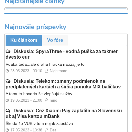
Najčítanejšie články
Najnovšie príspevky
Ku článkom
Vo fóre
Diskusia: SpyraThree - vodná puška za takmer
dvesto eur
Vdaka teda...ale draha hracka naozaj je to
23.05.2023 - 00:10
Nightmare
Diskusia: Telekom: zmeny podmienok na
predplatených kartách a širšia ponuka MIX balíčkov
A tomuto hovoria že zlepšujú služby...
19.05.2023 - 21:00
miro
Diskusia: Cez Xiaomi Pay zaplatíte na Slovensku
už aj Visa kartou mBank
Škoda že VUB v tom nejak zaostáva
17.05.2023 - 10:38
Dezi