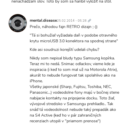
nenachádzam slov. Toto by som sa hanbil vyložiť na stôl.
Trvalý
odkaz
mental.disease
25.02.2014 - 05:28
Prečo, náhodou fajn RETRO dizajn ;-))
"Tá si bohužiaľ vyžiadala daň v podobe otravného
krytu microUSB 3.0 konektora na spodnej strane"
Kde asi soudruzi korejští udelali chybu?
Nikdy som nepisal bludy typu Samsung kopírka.
Teraz mi to nedá. Snimac odlackov, vieme kde je
inspiracia (i keď to som mal už na Motorola Atrix),
akurát to nebude fungovat tak spolahlivo ako na
iPhone.
Všetky japonské (Sharp, Fujitsu, Toshiba, NEC,
Panasonic...) vodeodolne fony majú v bočnej stene
nabijacie kontakty na pripojenie docku. Toto žiaľ,
vývojové stredisko v Samsungu prehliadlo.. Tak
snáď tá vodeodolnost nebude taký prepadák ako
na S4 Active (keď ho v pár zahraničných
recenziach utopili v "priamom prenose")