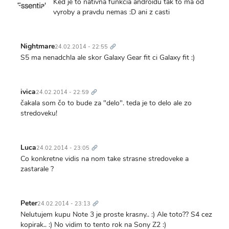
Ked je to nativna funkcia androidu tak to ma od
vyroby a pravdu nemas :D ani z casti
Trvalý
odkaz
Nightmare
24.02.2014 - 22:55
S5 ma nenadchla ale skor Galaxy Gear fit ci Galaxy fit :)
Trvalý
odkaz
ivica
24.02.2014 - 22:59
čakala som čo to bude za "delo". teda je to delo ale zo
stredoveku!
Trvalý
odkaz
Luca
24.02.2014 - 23:05
Co konkretne vidis na nom take strasne stredoveke a
zastarale ?
Trvalý
odkaz
Peter
24.02.2014 - 23:13
Nelutujem kupu Note 3 je proste krasny.. :) Ale toto?? S4 cez
kopirak.. :) No vidim to tento rok na Sony Z2 :)