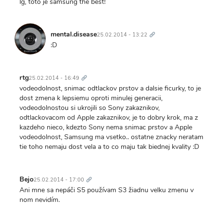
lg, toto je samsung the best!
Trvalý
odkaz
mental.disease
25.02.2014 - 13:22
:D
Trvalý
odkaz
rtg
25.02.2014 - 16:49
vodeodolnost, snimac odtlackov prstov a dalsie ficurky, to je
dost zmena k lepsiemu oproti minulej generacii,
vodeodolnostou si ukrojili so Sony zakaznikov,
odtlackovacom od Apple zakaznikov, je to dobry krok, ma z
kazdeho nieco, kdezto Sony nema snimac prstov a Apple
vodeodolnost, Samsung ma vsetko.. ostatne znacky neratam
tie toho nemaju dost vela a to co maju tak biednej kvality :D
Trvalý
odkaz
Bejo
25.02.2014 - 17:00
Ani mne sa nepáči S5 používam S3 žiadnu velku zmenu v
nom nevidím.