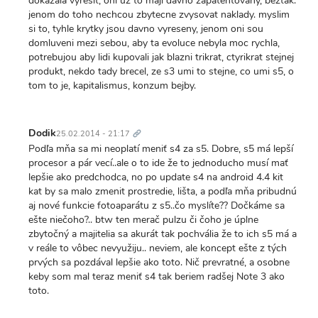
dokazala vyresit, oni uz to maji davno zapatentovany, beztak.
jenom do toho nechcou zbytecne zvysovat naklady. myslim
si to, tyhle krytky jsou davno vyreseny, jenom oni sou
domluveni mezi sebou, aby ta evoluce nebyla moc rychla,
potrebujou aby lidi kupovali jak blazni trikrat, ctyrikrat stejnej
produkt, nekdo tady brecel, ze s3 umi to stejne, co umi s5, o
tom to je, kapitalismus, konzum bejby.
Trvalý
odkaz
Dodik
25.02.2014 - 21:17
Podľa mňa sa mi neoplatí meniť s4 za s5. Dobre, s5 má lepší
procesor a pár vecí..ale o to ide že to jednoducho musí mať
lepšie ako predchodca, no po update s4 na android 4.4 kit
kat by sa malo zmenit prostredie, lišta, a podľa mňa pribudnú
aj nové funkcie fotoaparátu z s5..čo myslíte?? Dočkáme sa
ešte niečoho?.. btw ten merač pulzu či čoho je úplne
zbytočný a majitelia sa akurát tak pochvália že to ich s5 má a
v reále to vôbec nevyužiju.. neviem, ale koncept ešte z tých
prvých sa pozdával lepšie ako toto. Nič prevratné, a osobne
keby som mal teraz meniť s4 tak beriem radšej Note 3 ako
toto.