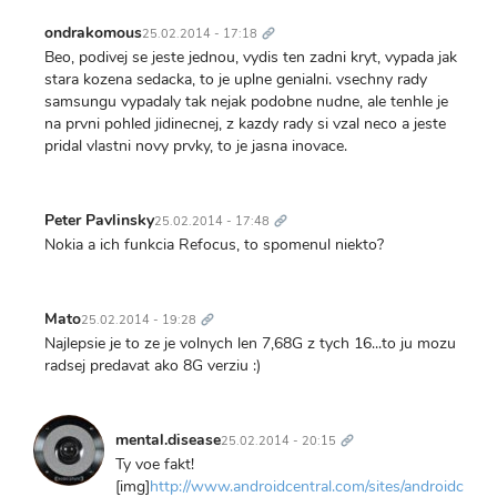
Trvalý
odkaz
ondrakomous
25.02.2014 - 17:18
Beo, podivej se jeste jednou, vydis ten zadni kryt, vypada jak
stara kozena sedacka, to je uplne genialni. vsechny rady
samsungu vypadaly tak nejak podobne nudne, ale tenhle je
na prvni pohled jidinecnej, z kazdy rady si vzal neco a jeste
pridal vlastni novy prvky, to je jasna inovace.
Trvalý
odkaz
Peter Pavlinsky
25.02.2014 - 17:48
Nokia a ich funkcia Refocus, to spomenul niekto?
Trvalý
odkaz
Mato
25.02.2014 - 19:28
Najlepsie je to ze je volnych len 7,68G z tych 16...to ju mozu
radsej predavat ako 8G verziu :)
Trvalý
odkaz
mental.disease
25.02.2014 - 20:15
Ty voe fakt!
[img]
http://www.androidcentral.com/sites/androidcentral