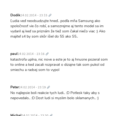
Trvalý
odkaz
Dodik
24.02.2014 - 23:15
Ľudia veď neodsudzujte hneď.. podľa mňa Samsung ako
spoločnosť vie čo robí, a samozrejme aj tento model sa im
vydaril aj keď sa priznám že tiež som čakal niečo viac :) Ako
majiteľ s4 by som skôr išiel do 5S ako S5..
Trvalý
odkaz
paul
24.02.2014 - 23:16
katastrofa uplna, nic nove a este je to aj hnusne pozeral som
to online a ked zacali rozpravat o dizajne tak som pukol od
smiechu a radsej som to vypol
Trvalý
odkaz
Peter
24.02.2014 - 23:19
No najlepsie boli reakcie tych ludi.. :D Potlesk taky aby s
nepovedalo.. :D Dost ludi si myslim bolo sklamanych.. :)
Trvalý
odkaz
Michal
24.02.2014 - 23:30