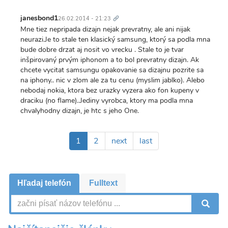
Trvalý
odkaz
janesbond1
26.02.2014 - 21:23
Mne tiez nepripada dizajn nejak prevratny, ale ani nijak
neurazi.Je to stale ten klasický samsung, ktorý sa podla mna
bude dobre drzat aj nosit vo vrecku . Stale to je tvar
inšpirovaný prvým iphonom a to bol prevratny dizajn. Ak
chcete vycitat samsungu opakovanie sa dizajnu pozrite sa
na iphony.. nic v zlom ale za tu cenu (myslim jablko). Alebo
nebodaj nokia, ktora bez urazky vyzera ako fon kupeny v
draciku (no flame)..Jediny vyrobca, ktory ma podla mna
chvalyhodny dizajn, je htc s jeho One.
Pagination
Aktuálna
1
Page
2
Ďalšia
next
Posledná
last
stránka
strana
strana
Hľadaj telefón
Fulltext
V