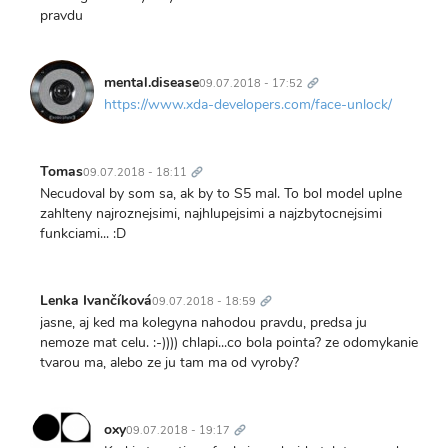
pravdu
Trvalý
odkaz
mental.disease
09.07.2018 - 17:52
https://www.xda-developers.com/face-unlock/
Trvalý
odkaz
Tomas
09.07.2018 - 18:11
Necudoval by som sa, ak by to S5 mal. To bol model uplne
zahlteny najroznejsimi, najhlupejsimi a najzbytocnejsimi
funkciami... :D
Trvalý
odkaz
Lenka Ivančíková
09.07.2018 - 18:59
jasne, aj ked ma kolegyna nahodou pravdu, predsa ju
nemoze mat celu. :-)))) chlapi...co bola pointa? ze odomykanie
tvarou ma, alebo ze ju tam ma od vyroby?
Trvalý
odkaz
oxy
09.07.2018 - 19:17