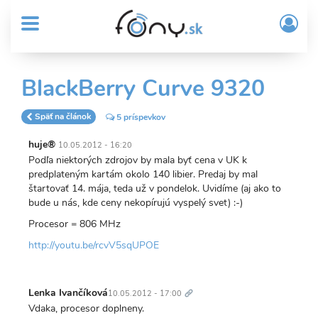
User
Skočiť
Prih
na
MENU
account
/
hlavný
Regi
menu
obsah
Sub
BlackBerry Curve 9320
Header
menu
Späť na článok
5 príspevkov
huje®
10.05.2012 - 16:20
Podľa niektorých zdrojov by mala byť cena v UK k
predplateným kartám okolo 140 libier. Predaj by mal
štartovať 14. mája, teda už v pondelok. Uvidíme (aj ako to
bude u nás, kde ceny nekopírujú vyspelý svet) :-)
Procesor = 806 MHz
http://youtu.be/rcvV5sqUPOE
Trvalý
odkaz
Lenka Ivančíková
10.05.2012 - 17:00
Vdaka, procesor doplneny.