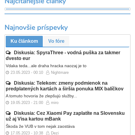
Najčítanejšie články
Najnovšie príspevky
Ku článkom
Vo fóre
Diskusia: SpyraThree - vodná puška za takmer
dvesto eur
Vdaka teda...ale draha hracka naozaj je to
23.05.2023 - 00:10
Nightmare
Diskusia: Telekom: zmeny podmienok na
predplatených kartách a širšia ponuka MIX balíčkov
A tomuto hovoria že zlepšujú služby...
19.05.2023 - 21:00
miro
Diskusia: Cez Xiaomi Pay zaplatíte na Slovensku
už aj Visa kartou mBank
Škoda že VUB v tom nejak zaostáva
17.05.2023 - 10:38
Dezi