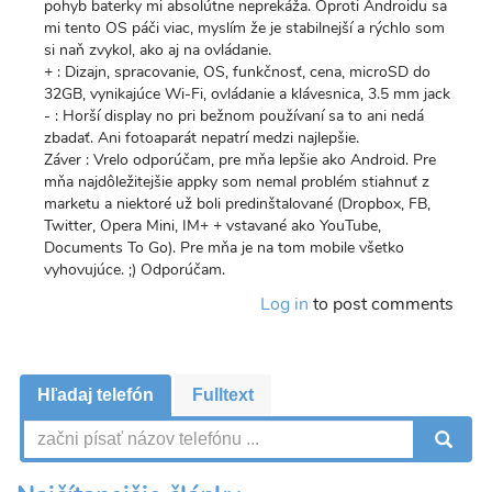
pohyb baterky mi absolútne neprekáža. Oproti Androidu sa
mi tento OS páči viac, myslím že je stabilnejší a rýchlo som
si naň zvykol, ako aj na ovládanie.
+ : Dizajn, spracovanie, OS, funkčnosť, cena, microSD do
32GB, vynikajúce Wi-Fi, ovládanie a klávesnica, 3.5 mm jack
- : Horší display no pri bežnom používaní sa to ani nedá
zbadať. Ani fotoaparát nepatrí medzi najlepšie.
Záver : Vrelo odporúčam, pre mňa lepšie ako Android. Pre
mňa najdôležitejšie appky som nemal problém stiahnuť z
marketu a niektoré už boli predinštalované (Dropbox, FB,
Twitter, Opera Mini, IM+ + vstavané ako YouTube,
Documents To Go). Pre mňa je na tom mobile všetko
vyhovujúce. ;) Odporúčam.
Log in
to post comments
Hľadaj telefón
Fulltext
V