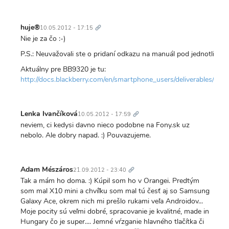
Trvalý
odkaz
huje®
10.05.2012 - 17:15
Nie je za čo :-)
P.S.: Neuvažovali ste o pridaní odkazu na manuál pod jednotlivé te
Aktuálny pre BB9320 je tu:
http://docs.blackberry.com/en/smartphone_users/deliverables/416
Trvalý
odkaz
Lenka Ivančíková
10.05.2012 - 17:59
neviem, ci kedysi davno nieco podobne na Fony.sk uz
nebolo. Ale dobry napad. :) Pouvazujeme.
Trvalý
odkaz
Adam Mészáros
21.09.2012 - 23:40
Tak a mám ho doma. :) Kúpil som ho v Orangei. Predtým
som mal X10 mini a chvíľku som mal tú česť aj so Samsung
Galaxy Ace, okrem nich mi prešlo rukami veľa Androidov...
Moje pocity sú veľmi dobré, spracovanie je kvalitné, made in
Hungary čo je super.... Jemné vŕzganie hlavného tlačítka či