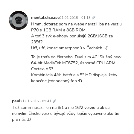
Trvalý
odkaz
mental.disease
21.01.2015 - 01:18
Hmm, doteraz som na webe narazil iba na verziu
P70 s 1GB RAM a 8GB ROM.
A toť 3 svk e-shopy ponúkajú 2GB/16GB za
235€?!
Uff, uff, konec smartphonů v Čechách :-))
To je trefa do čierneho. Dual sim 4G! Slušný new
64-bit MediaTek MT6752, úsporné CPU ARM
Cortex-A53.
Kombinácia 4Ah batérie a 5" HD displeja, žeby
konečne jednodenný fon :D
Trvalý
odkaz
paul
21.01.2015 - 09:41
Tiež somn narazil len na 8/1 a nie 16/2 verziu a ak sa
nemylim čínske verzie bývajú vždy lepšie vybavene ako tie
pre nás :D