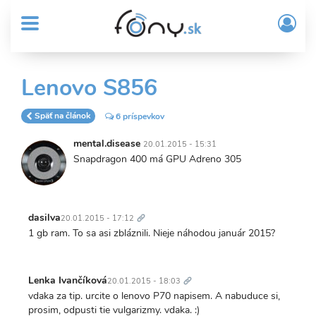
User
Skočiť
Prih
na
MENU
account
/
hlavný
Regi
menu
obsah
Sub
Lenovo S856
Header
menu
Späť na článok
6 príspevkov
mental.disease
20.01.2015 - 15:31
Snapdragon 400 má GPU Adreno 305
Trvalý
odkaz
dasilva
20.01.2015 - 17:12
1 gb ram. To sa asi zbláznili. Nieje náhodou január 2015?
Trvalý
odkaz
Lenka Ivančíková
20.01.2015 - 18:03
vdaka za tip. urcite o lenovo P70 napisem. A nabuduce si,
prosim, odpusti tie vulgarizmy. vdaka. :)