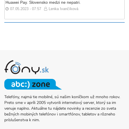
Huawei Pay. Slovensko medzi ne nepatri.
07.05.2023 - 07:57
Lenka Ivančíková
Telefóny, najmä tie mobilné, sú našim koníčkom už mnoho rokov.
O
Preto sme v apríli 2005 vytvorili internetový server, ktorý sa im
PROJEKTE
venuje naplno. Aktuálne tu nájdete novinky a recenzie zo sveta
FONY.SK
bežných mobiných telefónov i smartfónov, tabletov a rôzneho
príslušenstva k nim.