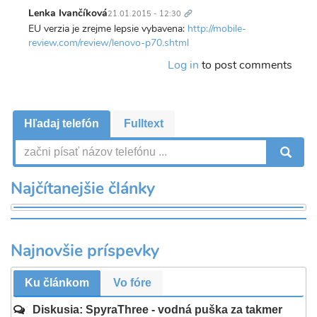
Trvalý
odkaz
Lenka Ivančíková
21.01.2015 - 12:30
EU verzia je zrejme lepsie vybavena:
http://mobile-
review.com/review/lenovo-p70.shtml
Log in
to post comments
Hľadaj telefón
Fulltext
V
Najčítanejšie články
Najnovšie príspevky
Ku článkom
Vo fóre
Diskusia: SpyraThree - vodná puška za takmer