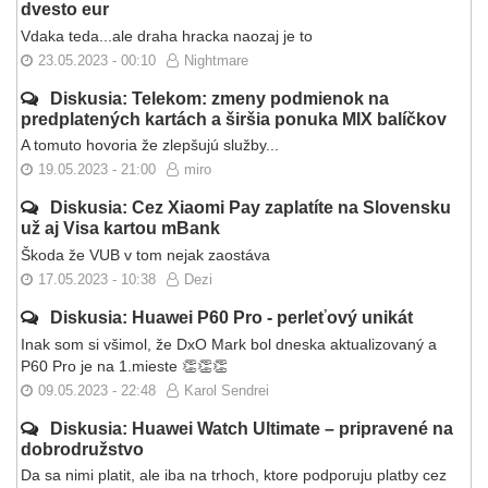
dvesto eur
Vdaka teda...ale draha hracka naozaj je to
23.05.2023 - 00:10
Nightmare
Diskusia: Telekom: zmeny podmienok na
predplatených kartách a širšia ponuka MIX balíčkov
A tomuto hovoria že zlepšujú služby...
19.05.2023 - 21:00
miro
Diskusia: Cez Xiaomi Pay zaplatíte na Slovensku
už aj Visa kartou mBank
Škoda že VUB v tom nejak zaostáva
17.05.2023 - 10:38
Dezi
Diskusia: Huawei P60 Pro - perleťový unikát
Inak som si všimol, že DxO Mark bol dneska aktualizovaný a
P60 Pro je na 1.mieste 👏👏👏
09.05.2023 - 22:48
Karol Sendrei
Diskusia: Huawei Watch Ultimate – pripravené na
dobrodružstvo
Da sa nimi platit, ale iba na trhoch, ktore podporuju platby cez