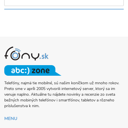
Telefóny, najmä tie mobilné, sú našim koníčkom už mnoho rokov.
O
Preto sme v apríli 2005 vytvorili internetový server, ktorý sa im
PROJEKTE
venuje naplno. Aktuálne tu nájdete novinky a recenzie zo sveta
FONY.SK
bežných mobiných telefónov i smartfónov, tabletov a rôzneho
príslušenstva k nim.
MENU