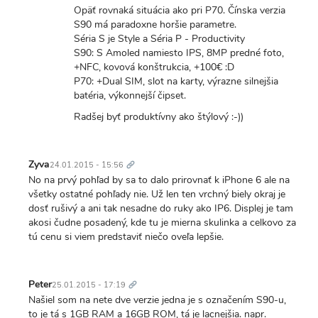
Opäť rovnaká situácia ako pri P70. Čínska verzia
S90 má paradoxne horšie parametre.
Séria S je Style a Séria P - Productivity
S90: S Amoled namiesto IPS, 8MP predné foto,
+NFC, kovová konštrukcia, +100€ :D
P70: +Dual SIM, slot na karty, výrazne silnejšia
batéria, výkonnejší čipset.
Radšej byť produktívny ako štýlový :-))
Trvalý
odkaz
Zyva
24.01.2015 - 15:56
No na prvý pohľad by sa to dalo prirovnať k iPhone 6 ale na
všetky ostatné pohľady nie. Už len ten vrchný biely okraj je
dosť rušivý a ani tak nesadne do ruky ako IP6. Displej je tam
akosi čudne posadený, kde tu je mierna skulinka a celkovo za
tú cenu si viem predstaviť niečo oveľa lepšie.
Trvalý
odkaz
Peter
25.01.2015 - 17:19
Našiel som na nete dve verzie jedna je s označením S90-u,
to je tá s 1GB RAM a 16GB ROM, tá je lacnejšia. napr.