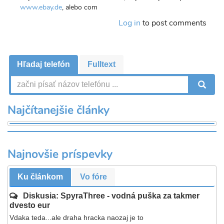
www.ebay.de
, alebo com
Log in
to post comments
Hľadaj telefón
Fulltext
V
Najčítanejšie články
Najnovšie príspevky
Ku článkom
Vo fóre
Diskusia: SpyraThree - vodná puška za takmer
dvesto eur
Vdaka teda...ale draha hracka naozaj je to