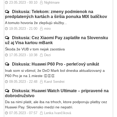
23.05.2023 - 00:10
Nightmare
Diskusia: Telekom: zmeny podmienok na
predplatených kartách a širšia ponuka MIX balíčkov
A tomuto hovoria že zlepšujú služby...
19.05.2023 - 21:00
miro
Diskusia: Cez Xiaomi Pay zaplatíte na Slovensku
už aj Visa kartou mBank
Škoda že VUB v tom nejak zaostáva
17.05.2023 - 10:38
Dezi
Diskusia: Huawei P60 Pro - perleťový unikát
Inak som si všimol, že DxO Mark bol dneska aktualizovaný a
P60 Pro je na 1.mieste 👏👏👏
09.05.2023 - 22:48
Karol Sendrei
Diskusia: Huawei Watch Ultimate – pripravené na
dobrodružstvo
Da sa nimi platit, ale iba na trhoch, ktore podporuju platby cez
Huawei Pay. Slovensko medzi ne nepatri.
07.05.2023 - 07:57
Lenka Ivančíková