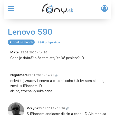
User
Skočiť
Prih
na
MENU
account
/
hlavný
Regi
menu
obsah
Sub
Lenovo S90
Header
menu
Späť na článok
8 príspevkov
Matej
23.01.2015 - 14:16
Cena je dobrá? a čo tam stojí toľké peniaze? :D
Trvalý
odkaz
Nightmare
23.01.2015 - 14:21
nebyt tej znacky Lenovo a este niecoho tak by som si ho aj
zmylil s iPhonom :D
ale hej trocha vysoka cena
Trvalý
odkaz
Wayne
23.01.2015 - 14:26
S iPhonom spolocny dizajn a cena :-D Ale mne sa