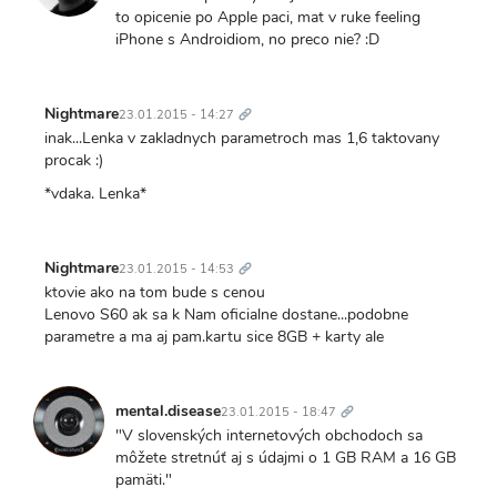
to opicenie po Apple paci, mat v ruke feeling
iPhone s Androidiom, no preco nie? :D
Trvalý
odkaz
Nightmare
23.01.2015 - 14:27
inak...Lenka v zakladnych parametroch mas 1,6 taktovany
procak :)
*vdaka. Lenka*
Trvalý
odkaz
Nightmare
23.01.2015 - 14:53
ktovie ako na tom bude s cenou
Lenovo S60 ak sa k Nam oficialne dostane...podobne
parametre a ma aj pam.kartu sice 8GB + karty ale
Trvalý
odkaz
mental.disease
23.01.2015 - 18:47
"V slovenských internetových obchodoch sa
môžete stretnúť aj s údajmi o 1 GB RAM a 16 GB
pamäti."