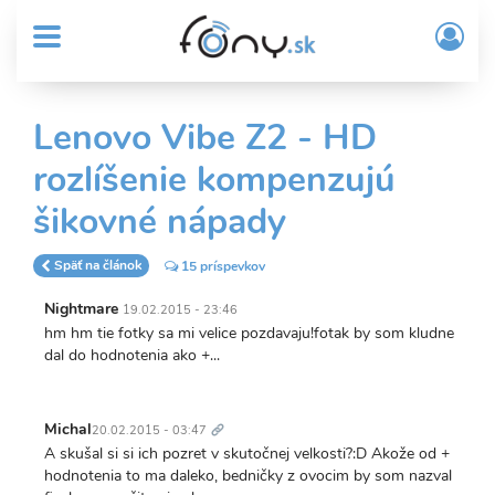
User
Skočiť
Prih
na
MENU
account
/
hlavný
Regi
menu
obsah
Sub
Lenovo Vibe Z2 - HD
Header
rozlíšenie kompenzujú
menu
šikovné nápady
Späť na článok
15 príspevkov
Nightmare
19.02.2015 - 23:46
hm hm tie fotky sa mi velice pozdavaju!fotak by som kludne
dal do hodnotenia ako +...
Trvalý
odkaz
Michal
20.02.2015 - 03:47
A skušal si si ich pozret v skutočnej velkosti?:D Akože od +
hodnotenia to ma daleko, bedničky z ovocim by som nazval