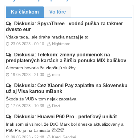
Ku článkom
Vo fóre
Diskusia: SpyraThree - vodná puška za takmer
dvesto eur
Vdaka teda...ale draha hracka naozaj je to
23.05.2023 - 00:10
Nightmare
Diskusia: Telekom: zmeny podmienok na
predplatených kartách a širšia ponuka MIX balíčkov
A tomuto hovoria že zlepšujú služby...
19.05.2023 - 21:00
miro
Diskusia: Cez Xiaomi Pay zaplatíte na Slovensku
už aj Visa kartou mBank
Škoda že VUB v tom nejak zaostáva
17.05.2023 - 10:38
Dezi
Diskusia: Huawei P60 Pro - perleťový unikát
Inak som si všimol, že DxO Mark bol dneska aktualizovaný a
P60 Pro je na 1.mieste 👏👏👏
09.05.2023 - 22:48
Karol Sendrei