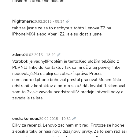
fiaskom a určite nie plusom.
Trvalý
odkaz
Nightmare
20.02.2015 - 05:34
tak zas jasne ze sa to nechyta z tohto Lenova Z2 na
iPhone,MX4 alebo Xperii Z2...ale su dost slusne
Trvalý
odkaz
zdeno
20.02.2015 - 18:40
Vzrobok je vadny!!Problém je tento:Ked uložím tel.číslo z
PEVNEJ linky do kontaktov tak sa mi už z tej pevnej linky
nedovolajú.Na displeji sa zobrazí správa: Proces
com.android.phone bohuzial prestal pracovat.Musim číslo
odstraniť z kontaktov a potom sa už dá dovolať.Reklamoval
som to 2x,ale zavadu neodstranili.V predajni otvorili novy a
zavada je ta ista.
Trvalý
odkaz
ondrakomous
20.02.2015 - 19:31
Diky za recenzi. Lenovo zacinam mit rad. Protoze se hodne
zlepsili a taky prinasi novy dizajnovy prvky. Za to sem rad asi