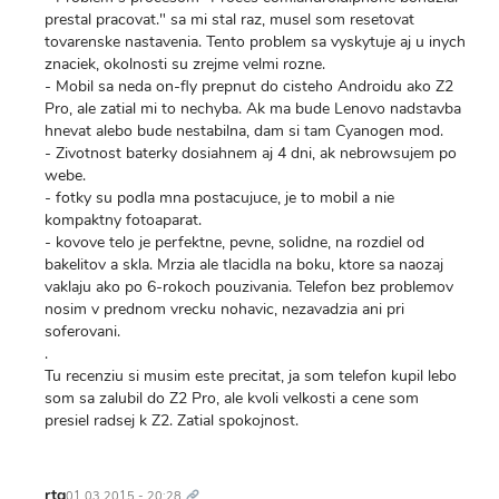
prestal pracovat." sa mi stal raz, musel som resetovat
tovarenske nastavenia. Tento problem sa vyskytuje aj u inych
znaciek, okolnosti su zrejme velmi rozne.
- Mobil sa neda on-fly prepnut do cisteho Androidu ako Z2
Pro, ale zatial mi to nechyba. Ak ma bude Lenovo nadstavba
hnevat alebo bude nestabilna, dam si tam Cyanogen mod.
- Zivotnost baterky dosiahnem aj 4 dni, ak nebrowsujem po
webe.
- fotky su podla mna postacujuce, je to mobil a nie
kompaktny fotoaparat.
- kovove telo je perfektne, pevne, solidne, na rozdiel od
bakelitov a skla. Mrzia ale tlacidla na boku, ktore sa naozaj
vaklaju ako po 6-rokoch pouzivania. Telefon bez problemov
nosim v prednom vrecku nohavic, nezavadzia ani pri
soferovani.
.
Tu recenziu si musim este precitat, ja som telefon kupil lebo
som sa zalubil do Z2 Pro, ale kvoli velkosti a cene som
presiel radsej k Z2. Zatial spokojnost.
Trvalý
odkaz
rtg
01.03.2015 - 20:28