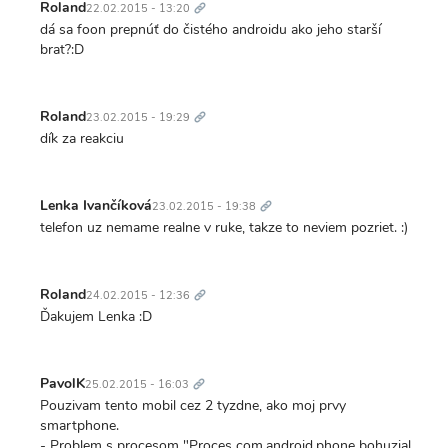
odkaz
Roland
22.02.2015 - 13:20
dá sa foon prepnúť do čistého androidu ako jeho starší
brat?:D
Trvalý
odkaz
Roland
23.02.2015 - 19:29
dík za reakciu
Trvalý
odkaz
Lenka Ivančíková
23.02.2015 - 19:38
telefon uz nemame realne v ruke, takze to neviem pozriet. :)
Trvalý
odkaz
Roland
24.02.2015 - 12:36
Ďakujem Lenka :D
Trvalý
odkaz
PavolK
25.02.2015 - 16:03
Pouzivam tento mobil cez 2 tyzdne, ako moj prvy
smartphone.
- Problem s procesom "Proces com.android.phone bohuzial