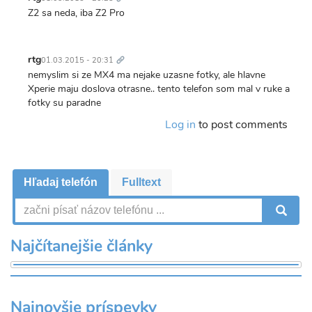
Z2 sa neda, iba Z2 Pro
Trvalý
odkaz
rtg
01.03.2015 - 20:31
nemyslim si ze MX4 ma nejake uzasne fotky, ale hlavne
Xperie maju doslova otrasne.. tento telefon som mal v ruke a
fotky su paradne
Log in
to post comments
Hľadaj telefón
Fulltext
V
Najčítanejšie články
Najnovšie príspevky