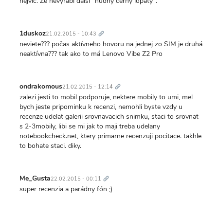
nejvic. Ze nevyrabi dalsi "nudny cerny lopaty".
Trvalý
odkaz
1duskoz
21.02.2015 - 10:43
neviete??? počas aktívneho hovoru na jednej zo SIM je druhá
neaktívna??? tak ako to má Lenovo Vibe Z2 Pro
Trvalý
odkaz
ondrakomous
21.02.2015 - 12:14
zalezi jesti to mobil podporuje, nektere mobily to umi, mel
bych jeste pripominku k recenzi, nemohli byste vzdy u
recenze udelat galerii srovnavacich snimku, staci to srovnat
s 2-3mobily, libi se mi jak to maji treba udelany
notebookcheck.net, ktery primarne recenzuji pocitace. takhle
to bohate staci. diky.
Trvalý
odkaz
Me_Gusta
22.02.2015 - 00:11
super recenzia a parádny fón ;)
Trvalý