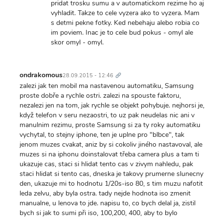
pridat trosku sumu a v automatickom rezime ho aj
vyhladit. Takze to cele vyzera ako to vyzera. Mam
s detmi pekne fotky. Ked nebehaju alebo robia co
im poviem. Inac je to cele bud pokus - omyl ale
skor omyl - omyl.
Trvalý
odkaz
ondrakomous
28.09.2015 - 12:46
zalezi jak ten mobil ma nastavenou automatiku, Samsung
proste dobře a rychle ostri. zalezi na spouste faktoru,
nezalezi jen na tom, jak rychle se objekt pohybuje. nejhorsi je,
když telefon v seru nezaostri, to uz pak neudelas nic ani v
manulnim rezimu, proste Samsung si za ty roky automatiku
vychytal, to stejny iphone, ten je uplne pro "blbce", tak
jenom muzes cvakat, aniz by si cokoliv jiného nastavoval, ale
muzes si na iphonu doinstalovat třeba camera plus a tam ti
ukazuje cas, staci si hlidat tento cas v zivym nahledu, pak
staci hlidat si tento cas, dneska je takovy prumerne slunecny
den, ukazuje mi to hodnotu 1/20s-iso 80, s tim muzu nafotit
leda zelvu, aby byla ostra. tady nejde hodnota iso zmenit
manualne, u lenova to jde. napisu to, co bych delal ja, zistil
bych si jak to sumi při iso, 100,200, 400, aby to bylo