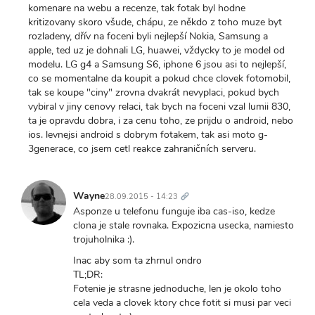
komenare na webu a recenze, tak fotak byl hodne
kritizovany skoro všude, chápu, ze někdo z toho muze byt
rozladeny, dřív na foceni byli nejlepší Nokia, Samsung a
apple, ted uz je dohnali LG, huawei, vždycky to je model od
modelu. LG g4 a Samsung S6, iphone 6 jsou asi to nejlepší,
co se momentalne da koupit a pokud chce clovek fotomobil,
tak se koupe "ciny" zrovna dvakrát nevyplaci, pokud bych
vybiral v jiny cenovy relaci, tak bych na foceni vzal lumii 830,
ta je opravdu dobra, i za cenu toho, ze prijdu o android, nebo
ios. levnejsi android s dobrym fotakem, tak asi moto g-
3generace, co jsem cetl reakce zahraničních serveru.
Trvalý
odkaz
Wayne
28.09.2015 - 14:23
Asponze u telefonu funguje iba cas-iso, kedze
clona je stale rovnaka. Expozicna usecka, namiesto
trojuholnika :).
Inac aby som ta zhrnul ondro
TL;DR:
Fotenie je strasne jednoduche, len je okolo toho
cela veda a clovek ktory chce fotit si musi par veci