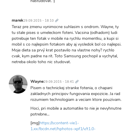
nastudovat. :)
Trvalý
odkaz
marek
29.09.2015 - 18:10
Teraz pre zmenu vynimocne suhlasim s ondrom. Wayne, ty
tu stale pises o umeleckom foteni. Vacsina (odhadom) ludi
potrebuje ten fotak v mobile na rychlu momentku, a kupi si
mobil s co najlepsim fotakom aby aj vysledok bol co najlepsi.
Moje dieta sa prvý krat postavilo na vlastne nohy? rychlo
cvak, kym padne na rit. Toto Samsung pochopil a vychytal,
netreba okolo toho nic studovat.
Trvalý
odkaz
Wayne
29.09.2015 - 18:41
Pisem o technickej stranke fotenia, o chapani
zakladnych principov fungovania expozicie. Ja rad
rozumiem technologiam a veciam ktore pouzivam.
Hoci, pri mobile a automatike to nie je nevyhnutne
potrebne...
[img]
https://scontent-vie1-
1.xx.fbcdn.net/hphotos-xpf1/v/t1.0-