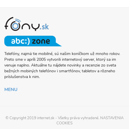
Telefóny, najmä tie mobilné, sú našim koníčkom už mnoho rokov.
O
Preto sme v apríli 2005 vytvorili internetový server, ktorý sa im
PROJEKTE
venuje naplno. Aktuálne tu nájdete novinky a recenzie zo sveta
FONY.SK
bežných mobiných telefónov i smartfónov, tabletov a rôzneho
príslušenstva k nim.
MENU
© Copyright 2019
internet.sk
- Všetky práva vyhradené.
NASTAVENIA
COOKIES