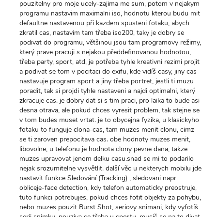
pouzitelny pro moje ucely-zajima me sum, potom v nejakym
programu nastavim maximalni iso, hodnotu kterou budu mit
defaultne nastavenou při kazdem spusteni fotaku, abych
zkratil cas, nastavim tam třeba iso200, taky je dobry se
podivat do programu, většinou jsou tam programovy režimy,
který prave pracuji s nejakou předdefinovanou hodnotou,
třeba party, sport, atd, je potřeba tyhle kreativni rezimi projit
a podivat se tom v pocitaci do exifu, kde vidíš casy, jiny cas
nastavuje program sport a jiny třeba portret, jestli ti muzu
poradit, tak si projdi tyhle nastaveni a najdi optimalni, který
zkracuje cas. je dobry dat si s tim praci, pro laika to bude asi
desna otrava, ale pokud chces vyresit problem, tak stejne se
v tom budes muset vrtat. je to obycejna fyzika, u klasickyho
fotaku to funguje clona-cas, tam muzes menit clonu, cimz
se ti zaroven prepocitava cas. obe hodnoty muzes menit,
libovolne, u telefonu je hodnota clony pevne dana, takze
muzes upravovat jenom delku casu.snad se mi to podarilo
nejak srozumitelne vysvětlit. další věc u nekterych mobilu jde
nastavit funkce Sledování (Tracking) , sledovani napr
obliceje-face detection, kdy telefon automaticky preostruje,
tuto funkci potrebujes, pokud chces fotit objekty za pohybu,
nebo muzes pouzit Burst Shot, seriovy snimani, kdy vyfotíš
serii snimku, pouziva se třeba u sportu. musíš se na to divat