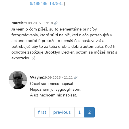
9/188485_18798…
]
Trvalý
odkaz
marek
29.09.2015 - 19:18
Ja viem o čom píšeš, sú to elementárne princípy
fotografovania, ktoré sú ti na nič, keď niečo potrebuješ v
sekunde odfotiť, pretože to nemáš čas nastavovať a
potrebuješ aby to za teba urobila dobrá automatika. Keď ti
ochotne zapózuje Brooklyn Decker, potom sa môžeš hrať s
expozíciou ;-)
Trvalý
odkaz
Wayne
29.09.2015 - 21:21
Chcel som nieco napisat.
Nepoznam ju, vygooglil som.
A uz nechcem nic napisat.
Pagination
First
first
Previous
previous
Page
1
Aktuálna
2
page
page
stránka