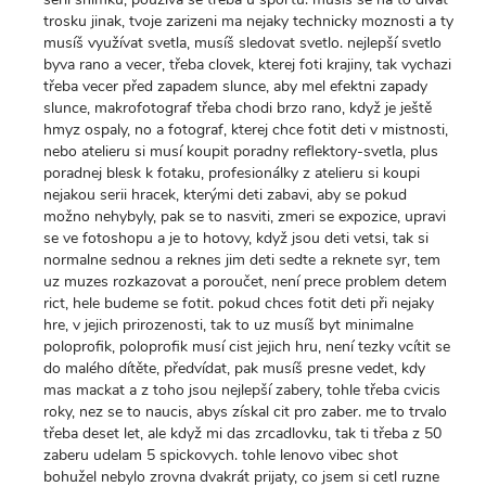
trosku jinak, tvoje zarizeni ma nejaky technicky moznosti a ty
musíš využívat svetla, musíš sledovat svetlo. nejlepší svetlo
byva rano a vecer, třeba clovek, kterej foti krajiny, tak vychazi
třeba vecer před zapadem slunce, aby mel efektni zapady
slunce, makrofotograf třeba chodi brzo rano, když je ještě
hmyz ospaly, no a fotograf, kterej chce fotit deti v mistnosti,
nebo atelieru si musí koupit poradny reflektory-svetla, plus
poradnej blesk k fotaku, profesionálky z atelieru si koupi
nejakou serii hracek, kterými deti zabavi, aby se pokud
možno nehybyly, pak se to nasviti, zmeri se expozice, upravi
se ve fotoshopu a je to hotovy, když jsou deti vetsi, tak si
normalne sednou a reknes jim deti sedte a reknete syr, tem
uz muzes rozkazovat a poroučet, není prece problem detem
rict, hele budeme se fotit. pokud chces fotit deti při nejaky
hre, v jejich prirozenosti, tak to uz musíš byt minimalne
poloprofik, poloprofik musí cist jejich hru, není tezky vcítit se
do malého dítěte, předvídat, pak musíš presne vedet, kdy
mas mackat a z toho jsou nejlepší zabery, tohle třeba cvicis
roky, nez se to naucis, abys získal cit pro zaber. me to trvalo
třeba deset let, ale když mi das zrcadlovku, tak ti třeba z 50
zaberu udelam 5 spickovych. tohle lenovo vibec shot
bohužel nebylo zrovna dvakrát prijaty, co jsem si cetl ruzne