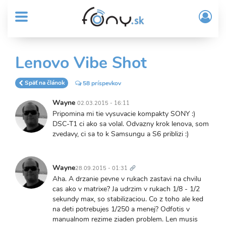
User
Skočiť
Prih
na
MENU
account
/
hlavný
Regi
menu
obsah
Sub
Lenovo Vibe Shot
Header
menu
Späť na článok
58 príspevkov
Wayne
02.03.2015 - 16:11
Pripomina mi tie vysuvacie kompakty SONY :)
DSC-T1 ci ako sa volal. Odvazny krok lenova, som
zvedavy, ci sa to k Samsungu a S6 priblizi :)
Trvalý
odkaz
Wayne
28.09.2015 - 01:31
Aha. A drzanie pevne v rukach zastavi na chvilu
cas ako v matrixe? Ja udrzim v rukach 1/8 - 1/2
sekundy max, so stabilizaciou. Co z toho ale ked
na deti potrebujes 1/250 a menej? Odfotis v
manualnom rezime ziaden problem. Len musis