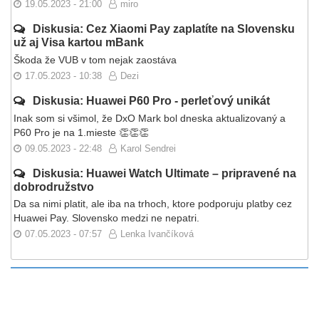
19.05.2023 - 21:00
miro
Diskusia: Cez Xiaomi Pay zaplatíte na Slovensku
už aj Visa kartou mBank
Škoda že VUB v tom nejak zaostáva
17.05.2023 - 10:38
Dezi
Diskusia: Huawei P60 Pro - perleťový unikát
Inak som si všimol, že DxO Mark bol dneska aktualizovaný a
P60 Pro je na 1.mieste 👏👏👏
09.05.2023 - 22:48
Karol Sendrei
Diskusia: Huawei Watch Ultimate – pripravené na
dobrodružstvo
Da sa nimi platit, ale iba na trhoch, ktore podporuju platby cez
Huawei Pay. Slovensko medzi ne nepatri.
07.05.2023 - 07:57
Lenka Ivančíková