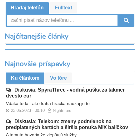
Hľadaj telefón
Fulltext
V
Najčítanejšie články
Najnovšie príspevky
Ku článkom
Vo fóre
Diskusia: SpyraThree - vodná puška za takmer
dvesto eur
Vdaka teda...ale draha hracka naozaj je to
23.05.2023 - 00:10
Nightmare
Diskusia: Telekom: zmeny podmienok na
predplatených kartách a širšia ponuka MIX balíčkov
A tomuto hovoria že zlepšujú služby...