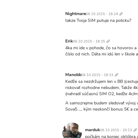
Trvalý
odkaz
Nightmare
06.10.2015 - 18:24
takze Tvoja SIM putuje na policku?
Trvalý
odkaz
Erik
06.10.2015 - 18:25
4ka mi ide v pohode, čo sa hovorov a
číslo od nich. Dáta mi idú len v škole 
Trvalý
odkaz
Manobb
06.10.2015 - 18:33
Keďže sa nezdržujem len v BB (cestuje
riskovať rozhodne nebudem. Takže 4ka
(nahradí súčasnú SIM O2, keďže 4c/mi
A samozrejme budem sledovať vývoj v d
Sova5 .... kým neskončí bonus 5€ a 
Tr
o
marduk
06.10.2015 - 20:13
počkám na koniec októbra a