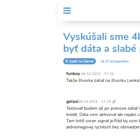
Skočiť
User
na
MENU
Sub
account
hlavný
Header
obsah
menu
menu
Vyskúšali sme 
byť dáta a slabé
Späť na článok
27 príspevkov
funboy
06.10.2015 - 17:10
Takže štvorka zatiaľ na štvorku Lenka?
Trvalý
odkaz
galaxi
06.10.2015 - 17:18
Testovať budem až po prenose zatiaľ 
kredit. Data som aktivoval ale nejako 
Tam totiž swan signal je.Rád by som b
jednomegovej rychlosti bez obmadzen