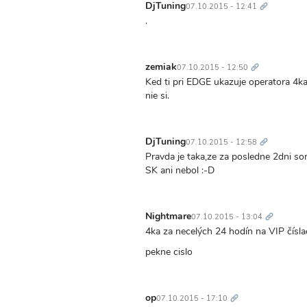
odkaz
DjTuning
07.10.2015 - 12:41
.
Trvalý
odkaz
zemiak
07.10.2015 - 12:50
Ked ti pri EDGE ukazuje operatora 4ka 
nie si.
Trvalý
odkaz
DjTuning
07.10.2015 - 12:58
Pravda je taka,ze za posledne 2dni s
SK ani nebol :-D
Trvalý
odkaz
Nightmare
07.10.2015 - 13:04
4ka za necelých 24 hodín na VIP čísla
pekne cislo
Trvalý
odkaz
op
07.10.2015 - 17:10