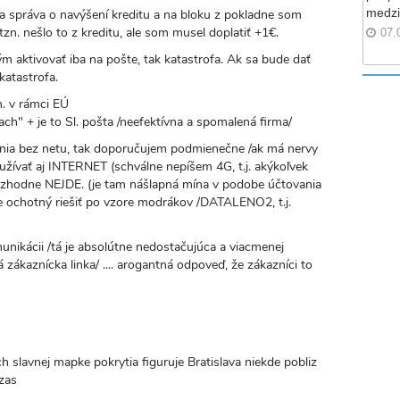
medzi
išla správa o navýšení kreditu a na bloku z pokladne som
zn. nešlo to z kreditu, ale som musel doplatiť +1€.
07.
 aktivovať iba na pošte, tak katastrofa. Ak sa bude dať
katastrofa.
n. v rámci EÚ
kach" + je to Sl. pošta /neefektívna a spomalená firma/
ania bez netu, tak doporučujem podmienečne /ak má nervy
užívať aj INTERNET (schválne nepíšem 4G, t.j. akýkoľvek
 rozhodne NEJDE. (je tam nášlapná mína v podobe účtovania
 je ochotný riešiť po vzore modrákov /DATALENO2, t.j.
nikácii /tá je absolútne nedostačujúca a viacmenej
zákaznícka linka/ .... arogantná odpoveď, že zákazníci to
h slavnej mapke pokrytia figuruje Bratislava niekde pobliz
zas