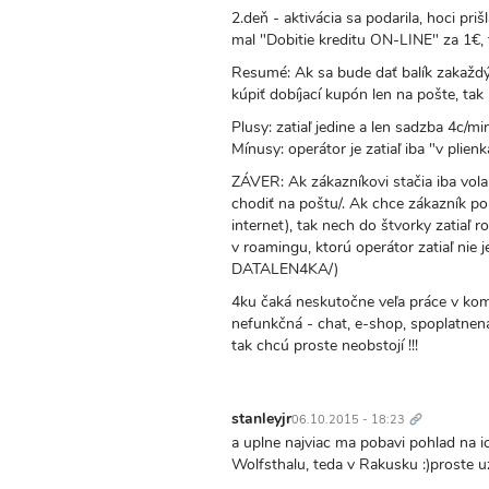
2.deň - aktivácia sa podarila, hoci pr
mal "Dobitie kreditu ON-LINE" za 1€, t
Resumé: Ak sa bude dať balík zakaždým
kúpiť dobíjací kupón len na pošte, tak 
Plusy: zatiaľ jedine a len sadzba 4c/mi
Mínusy: operátor je zatiaľ iba "v plien
ZÁVER: Ak zákazníkovi stačia iba vol
chodiť na poštu/. Ak chce zákazník po
internet), tak nech do štvorky zatiaľ
v roamingu, ktorú operátor zatiaľ nie
DATALEN4KA/)
4ku čaká neskutočne veľa práce v komu
nefunkčná - chat, e-shop, spoplatnená 
tak chcú proste neobstojí !!!
Trvalý
odkaz
stanleyjr
06.10.2015 - 18:23
a uplne najviac ma pobavi pohlad na ic
Wolfsthalu, teda v Rakusku :)proste u