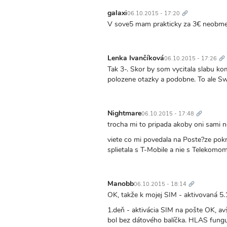
Trvalý
odkaz
galaxi
06.10.2015 - 17:20
V sove5 mam prakticky za 3€ neobmed
Tr
od
Lenka Ivančíková
06.10.2015 - 17:26
Tak 3-. Skor by som vycitala slabu ko
polozene otazky a podobne. To ale Sw
Trvalý
odkaz
Nightmare
06.10.2015 - 17:48
trocha mi to pripada akoby oni sami ne
viete co mi povedala na Poste?ze pokr
splietala s T-Mobile a nie s Telekomo
Trvalý
odkaz
Manobb
06.10.2015 - 18:14
OK, takže k mojej SIM - aktivovaná 5.
1.deň - aktivácia SIM na pošte OK, avš
bol bez dátového balíčka. HLAS funguj