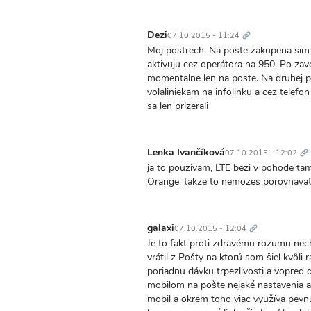
Trvalý
odkaz
Dezi
07.10.2015 - 11:24
Moj postrech. Na poste zakupena sim 
aktivuju cez operátora na 950. Po zavo
momentalne len na poste. Na druhej 
volaliniekam na infolinku a cez telefon
sa len prizerali
Tr
od
Lenka Ivančíková
07.10.2015 - 12:02
ja to pouzivam, LTE bezi v pohode tam
Orange, takze to nemozes porovnavat. 
Trvalý
odkaz
galaxi
07.10.2015 - 12:04
Je to fakt proti zdravému rozumu nec
vrátil z Pošty na ktorú som šiel kvôli
poriadnu dávku trpezlivosti a vopred d
mobilom na pošte nejaké nastavenia a
mobil a okrem toho viac využíva pevnú