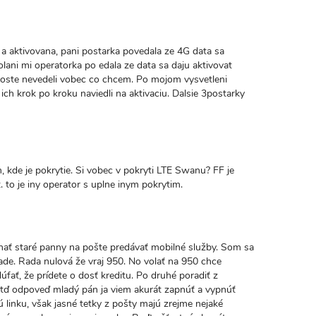
a aktivovana, pani postarka povedala ze 4G data sa
lani mi operatorka po edala ze data sa daju aktivovat
poste nevedeli vobec co chcem. Po mojom vysvetleni
 ich krok po kroku naviedli na aktivaciu. Dalsie 3postarky
valý
kaz
, kde je pokrytie. Si vobec v pokryti LTE Swanu? FF je
to je iny operator s uplne inym pokrytim.
hať staré panny na pošte predávať mobilné služby. Som sa
 rade. Rada nulová že vraj 950. No volať na 950 chce
úfať, že prídete o dosť kreditu. Po druhé poradiť z
tď odpoveď mladý pán ja viem akurát zapnúť a vypnúť
 linku, však jasné tetky z pošty majú zrejme nejaké