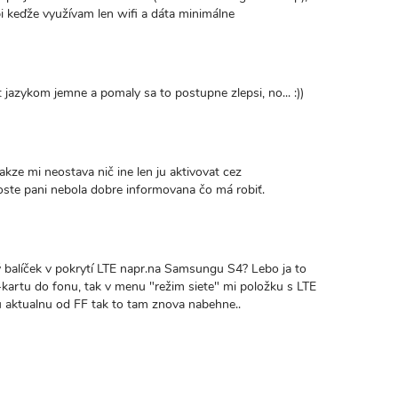
i keďže využívam len wifi a dáta minimálne
azykom jemne a pomaly sa to postupne zlepsi, no... :))
kze mi neostava nič ine len ju aktivovat cez
oste pani nebola dobre informovana čo má robiť.
ý balíček v pokrytí LTE napr.na Samsungu S4? Lebo ja to
kartu do fonu, tak v menu "režim siete" mi položku s LTE
u aktualnu od FF tak to tam znova nabehne..