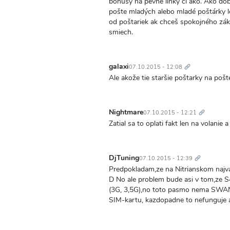
bonusy na pevné linky či ako. Ako dob
pošte mladých alebo mladé poštárky l
od poštariek ak chceš spokojného zák
smiech.
Trvalý
odkaz
galaxi
07.10.2015 - 12:08
Ale akože tie staršie poštarky na pošte
Trvalý
odkaz
Nightmare
07.10.2015 - 12:21
Zatial sa to oplati fakt len na volanie 
Trvalý
odkaz
DjTuning
07.10.2015 - 12:39
Predpokladam,ze na Nitrianskom najvac
D No ale problem bude asi v tom,ze
(3G, 3,5G),no toto pasmo nema SWAN 
SIM-kartu, kazdopadne to nefunguje 
Trvalý