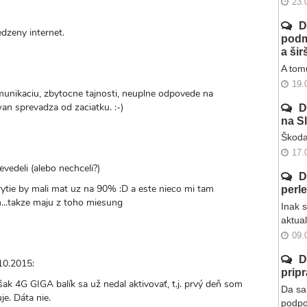
23.
D
zeny internet.
podm
a ši
valý
A tomu
kaz
19.
munikaciu, zbytocne tajnosti, neuplne odpovede na
an sprevadza od zaciatku. :-)
D
na S
Škoda
17.
vedeli (alebo nechceli?)
D
ytie by mali mat uz na 90% :D a este nieco mi tam
perl
m...takze maju z toho miesung
Inak 
aktua
09.
D
10.2015:
prip
ak 4G GIGA balík sa už nedal aktivovať, t.j. prvý deň som
Da sa 
e. Dáta nie.
podpo