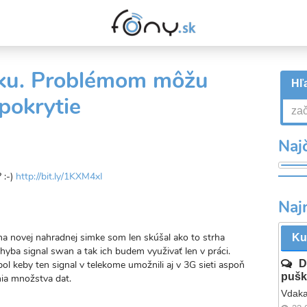
4ku. Problémom môžu
Hľa
 pokrytie
Najč
 :-)
http://bit.ly/1KXM4xI
Naj
na novej nahradnej simke som len skúšal ako to strha
Ku
chyba signal swan a tak ich budem využivať len v práci.
D
ol keby ten signal v telekome umožnili aj v 3G sieti aspoň
pušk
ia množstva dat.
Vdaka