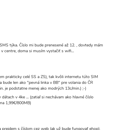
 SMS týka. Číslo mi bude prenesené až 12. , dovtedy mám
a v centre, doma si musím vystačiť s wifi...
m prakticky celé SS a ZS), tak kvôli internetu túto SIM
 bude len ako "pevná linka v BB" pre volania do ČR
n. je podstatne menej ako modrých 13c/min.) ;-)
átach v 4ke ... (zatiaľ si nechávam ako hlavné číslo
cena 1,99€/800MB)
valý
dkaz
 prejdem s číslom cez web (ak už bude fungovať ehop),