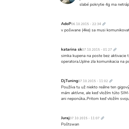
slabé pokrytie 4g ma netráp
Trvalý
odkaz
AdoP
06.10.2015 - 22:34
v pošwane (4ke) sa musi komunikovat j
Trvalý
odkaz
katarina sk
07.10.2015 - 01:27
simka kupena na poste bez aktivacie ta
operatora.Uplne zla komunikacia na p
Trvalý
odkaz
DjTuning
07.10.2015 - 11:02
Používa tu už niekto reálne ten gigov
mám aktívne, ale keď vložím túto SIM-
ani neponúka..Pritom keď vložím svoj
Trvalý
odkaz
Juraj
07.10.2015 - 11:07
Poštswan