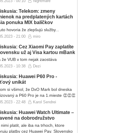
05.2023 - 00:10
Nightmare
iskusia: Telekom: zmeny
ienok na predplatených kartách
ršia ponuka MIX balíčkov
to hovoria že zlepšujú služby...
05.2023 - 21:00
miro
iskusia: Cez Xiaomi Pay zaplatíte
lovensku už aj Visa kartou mBank
 že VUB v tom nejak zaostáva
05.2023 - 10:38
Dezi
iskusia: Huawei P60 Pro -
eťový unikát
som si všimol, že DxO Mark bol dneska
lizovaný a P60 Pro je na 1.mieste 👏👏👏
05.2023 - 22:48
Karol Sendrei
iskusia: Huawei Watch Ultimate –
ravené na dobrodružstvo
nimi platit, ale iba na trhoch, ktore
ruju platby cez Huawei Pay. Slovensko