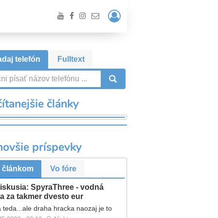
Prihlásiť
/
Registrácia
daj telefón
Fulltext
VYHĽADÁVANIE
ítanejšie články
novšie príspevky
 článkom
Vo fóre
iskusia: SpyraThree - vodná
a za takmer dvesto eur
 teda...ale draha hracka naozaj je to