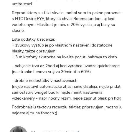
urcite staci.
Reproduktory su fakt skvele, mohol som to pekne porovnat
s HTC Desire EYE, ktory sa chvali Boomsoundom, aj ked
vodotesnym. Hlasitost je min. o 20% vyssia, a aj basy su
slusne.
Este dodatky k recenzii:
+ zvukovy vystup je po vlastnom nastaveni dostatocne
hlasity, takze opravujem
+ 3 mikrofony skutocne na kvalite pocut, nahrava to cisto
- nabijanie trva az 2hod aj ked vyrobca uvadza quickcharge
(na stranke Lenovo vraj za 30minut o 60%)
- drobne nedostatky v nastaveniach
(nejde nastavit automaticke zhasinanie displeja, nejde pridat
samostatny widget budik, nejde menit nastavenia
videokamery - napr nocny rezim, nejde zapnut blesk pri hdr)
Podrobnejsiu textovu recenziu taktiez pripravujem, mozno ju
najdete aj tu na fonoch ;)
Trvalý
odkaz