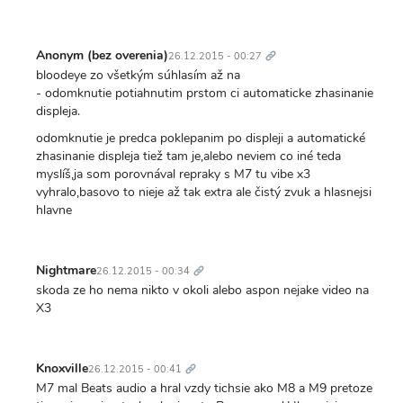
Trvalý
odkaz
Anonym (bez overenia)
26.12.2015 - 00:27
bloodeye zo všetkým súhlasím až na
- odomknutie potiahnutim prstom ci automaticke zhasinanie
displeja.
odomknutie je predca poklepanim po displeji a automatické
zhasinanie displeja tiež tam je,alebo neviem co iné teda
myslíš,ja som porovnával repraky s M7 tu vibe x3
vyhralo,basovo to nieje až tak extra ale čistý zvuk a hlasnejsi
hlavne
Trvalý
odkaz
Nightmare
26.12.2015 - 00:34
skoda ze ho nema nikto v okoli alebo aspon nejake video na
X3
Trvalý
odkaz
Knoxville
26.12.2015 - 00:41
M7 mal Beats audio a hral vzdy tichsie ako M8 a M9 pretoze