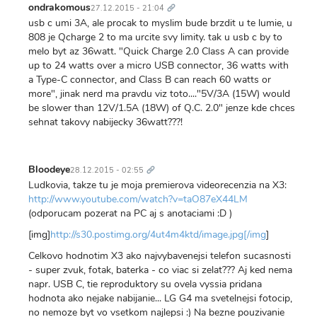
odkaz
ondrakomous
27.12.2015 - 21:04
usb c umi 3A, ale procak to myslim bude brzdit u te lumie, u
808 je Qcharge 2 to ma urcite svy limity. tak u usb c by to
melo byt az 36watt. "Quick Charge 2.0 Class A can provide
up to 24 watts over a micro USB connector, 36 watts with
a Type-C connector, and Class B can reach 60 watts or
more", jinak nerd ma pravdu viz toto...."5V/3A (15W) would
be slower than 12V/1.5A (18W) of Q.C. 2.0" jenze kde chces
sehnat takovy nabijecky 36watt???!
Trvalý
odkaz
Bloodeye
28.12.2015 - 02:55
Ludkovia, takze tu je moja premierova videorecenzia na X3:
http://www.youtube.com/watch?v=taO87eX44LM
(odporucam pozerat na PC aj s anotaciami :D )
[img]
http://s30.postimg.org/4ut4m4ktd/image.jpg[/img
]
Celkovo hodnotim X3 ako najvybavenejsi telefon sucasnosti
- super zvuk, fotak, baterka - co viac si zelat??? Aj ked nema
napr. USB C, tie reproduktory su ovela vyssia pridana
hodnota ako nejake nabijanie... LG G4 ma svetelnejsi fotocip,
no nemoze byt vo vsetkom najlepsi :) Na bezne pouzivanie