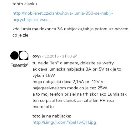
tohto clanku
http://mobilenet.cz/clanky/nova-lumia-950-se-nabiji-
nejrychleji-ze-vsec…
kde lumia ma dokonca 3A nabijacku,tak ja potom uz neviem
co je zle
Trvalý
odkaz
oxy
27.12.2015 - 21:03
tu nejde "len" o ampere, dolezite su watty.
ak dava lumiacka nabijacka 3A pri 5V tak je to
vykon 15W
moja nabijacka dava 2,15A pri 12V v
najagresivnejsom mode co je cez 25W.
a to moj telefon prisiel na trh skor ako Lumia tak
ten co pisal ten clanok asi cital len PR reci
microsoftu
toto je na nabijacke:
http://i.imgur.com/YpeHwQH.jpg
Trvalý