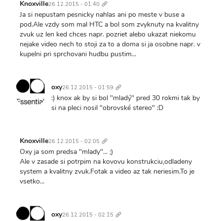
odkaz
Knoxville
26.12.2015 - 01:40
Ja si nepustam pesnicky nahlas ani po meste v buse a
pod.Ale vzdy som mal HTC a bol som zvyknuty na kvalitny
zvuk uz len ked chces napr. pozriet alebo ukazat niekomu
nejake video nech to stoji za to a doma si ja osobne napr. v
kupelni pri sprchovani hudbu pustim...
Trvalý
odkaz
oxy
26.12.2015 - 01:59
:) knox ak by si bol "mladý" pred 30 rokmi tak by
si na pleci nosil "obrovské stereo" :D
Trvalý
odkaz
Knoxville
26.12.2015 - 02:05
Oxy ja som predsa "mlady"... ;)
Ale v zasade si potrpim na kovovu konstrukciu,odladeny
system a kvalitny zvuk.Fotak a video az tak neriesim.To je
vsetko...
Trvalý
odkaz
oxy
26.12.2015 - 02:15