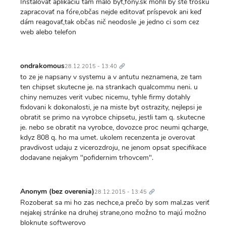
Inštalovať aplikáciu tam malo byt,fony.sk mohli by ste trosku
zapracovať na fóre,občas nejde editovať príspevok ani keď
dám reagovať,tak občas nič neodosle ,je jedno ci som cez
web alebo telefon
Trvalý
odkaz
ondrakomous
28.12.2015 - 13:40
to ze je napsany v systemu a v antutu neznamena, ze tam
ten chipset skutecne je. na strankach qualcommu neni. u
chiny nemuzes verit vubec nicemu, tyhle firmy dotahly
fixlovani k dokonalosti, je na miste byt ostrazity, nejlepsi je
obratit se primo na vyrobce chipsetu, jestli tam q. skutecne
je. nebo se obratit na vyrobce, dovozce proc neumi qcharge,
kdyz 808 q. ho ma umet. ukolem recenzenta je overovat
pravdivost udaju z vicerozdroju, ne jenom opsat specifikace
dodavane nejakym "pofidernim trhovcem".
Trvalý
odkaz
Anonym (bez overenia)
28.12.2015 - 13:45
Rozoberat sa mi ho zas nechce,a prečo by som mal.zas veriť
nejakej stránke na druhej strane,ono možno to majú možno
bloknute softwerovo