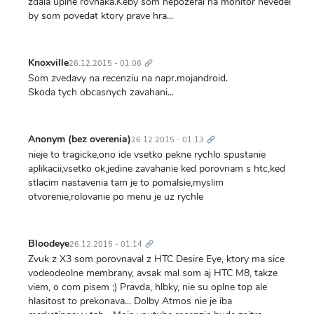
zdala uplne rovnaka.Keby som nepozeral na monitor nevedel
by som povedat ktory prave hra...
Trvalý
odkaz
Knoxville
26.12.2015 - 01:06
Som zvedavy na recenziu na napr.mojandroid.
Skoda tych obcasnych zavahani...
Trvalý
odkaz
Anonym (bez overenia)
26.12.2015 - 01:13
nieje to tragicke,ono ide vsetko pekne rychlo spustanie
aplikacii,vsetko ok,jedine zavahanie ked porovnam s htc,ked
stlacim nastavenia tam je to pomalsie,myslim
otvorenie,rolovanie po menu je uz rychle
Trvalý
odkaz
Bloodeye
26.12.2015 - 01:14
Zvuk z X3 som porovnaval z HTC Desire Eye, ktory ma sice
vodeodeolne membrany, avsak mal som aj HTC M8, takze
viem, o com pisem ;) Pravda, hlbky, nie su oplne top ale
hlasitost to prekonava... Dolby Atmos nie je iba