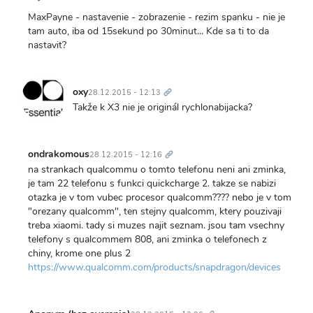
MaxPayne - nastavenie - zobrazenie - rezim spanku - nie je
tam auto, iba od 15sekund po 30minut... Kde sa ti to da
nastavit?
Trvalý
odkaz
oxy
28.12.2015 - 12:13
Takže k X3 nie je originál rychlonabijacka?
Trvalý
odkaz
ondrakomous
28.12.2015 - 12:16
na strankach qualcommu o tomto telefonu neni ani zminka,
je tam 22 telefonu s funkci quickcharge 2. takze se nabizi
otazka je v tom vubec procesor qualcomm???? nebo je v tom
"orezany qualcomm", ten stejny qualcomm, ktery pouzivaji
treba xiaomi. tady si muzes najit seznam. jsou tam vsechny
telefony s qualcommem 808, ani zminka o telefonech z
chiny, krome one plus 2
https://www.qualcomm.com/products/snapdragon/devices
Trvalý
odkaz