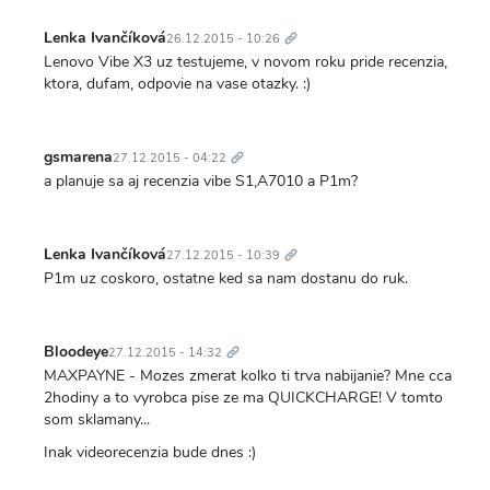
Trvalý
odkaz
Lenka Ivančíková
26.12.2015 - 10:26
Lenovo Vibe X3 uz testujeme, v novom roku pride recenzia,
ktora, dufam, odpovie na vase otazky. :)
Trvalý
odkaz
gsmarena
27.12.2015 - 04:22
a planuje sa aj recenzia vibe S1,A7010 a P1m?
Trvalý
odkaz
Lenka Ivančíková
27.12.2015 - 10:39
P1m uz coskoro, ostatne ked sa nam dostanu do ruk.
Trvalý
odkaz
Bloodeye
27.12.2015 - 14:32
MAXPAYNE - Mozes zmerat kolko ti trva nabijanie? Mne cca
2hodiny a to vyrobca pise ze ma QUICKCHARGE! V tomto
som sklamany...
Inak videorecenzia bude dnes :)