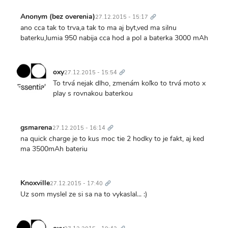
Trvalý
odkaz
Anonym (bez overenia)
27.12.2015 - 15:17
ano cca tak to trva,a tak to ma aj byt,ved ma silnu
baterku,lumia 950 nabija cca hod a pol a baterka 3000 mAh
Trvalý
odkaz
oxy
27.12.2015 - 15:54
To trvá nejak dlho, zmenám koľko to trvá moto x
play s rovnakou baterkou
Trvalý
odkaz
gsmarena
27.12.2015 - 16:14
na quick charge je to kus moc tie 2 hodky to je fakt, aj ked
ma 3500mAh bateriu
Trvalý
odkaz
Knoxville
27.12.2015 - 17:40
Uz som myslel ze si sa na to vykaslal... :)
Trvalý
odkaz