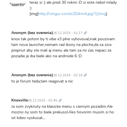
teraz si :) ale pred 30 rokmi :D si este nebol mlady
:)
[img]
http://i.imgur.com/o2Ddrm4.jpg?1[/img
]
Trvalý
odkaz
Anonym (bez overenia)
26.12.2015 - 02:17
knox tak potom by ti vibe x3 plne vyhovoval,inak pouzivam
tam nova launcher,nemam rad ikony na ploche,da sa sice
prepnut aby ste mali aj menu ale tam sa mi zas nepaci ze
pozadie je iba biele ako na androide 6 :D
Trvalý
odkaz
Anonym (bez overenia)
26.12.2015 - 02:19
to je forum teda,tam reagovat a nic
Trvalý
odkaz
Knoxville
26.12.2015 - 02:45
Ja som zvyknuty na klasicke menu s ciernym pozadim.Ale
mozno ny som to biele prekusol.Ako hovorim musim si ho
ist kdesi vyskusat...