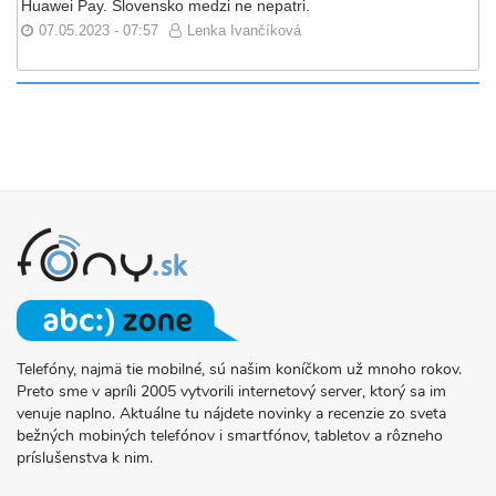
Huawei Pay. Slovensko medzi ne nepatri.
07.05.2023 - 07:57
Lenka Ivančíková
Telefóny, najmä tie mobilné, sú našim koníčkom už mnoho rokov.
O
Preto sme v apríli 2005 vytvorili internetový server, ktorý sa im
PROJEKTE
venuje naplno. Aktuálne tu nájdete novinky a recenzie zo sveta
FONY.SK
bežných mobiných telefónov i smartfónov, tabletov a rôzneho
príslušenstva k nim.