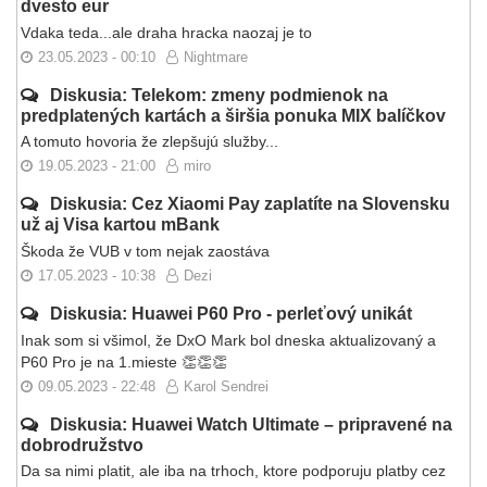
dvesto eur
Vdaka teda...ale draha hracka naozaj je to
23.05.2023 - 00:10
Nightmare
Diskusia: Telekom: zmeny podmienok na
predplatených kartách a širšia ponuka MIX balíčkov
A tomuto hovoria že zlepšujú služby...
19.05.2023 - 21:00
miro
Diskusia: Cez Xiaomi Pay zaplatíte na Slovensku
už aj Visa kartou mBank
Škoda že VUB v tom nejak zaostáva
17.05.2023 - 10:38
Dezi
Diskusia: Huawei P60 Pro - perleťový unikát
Inak som si všimol, že DxO Mark bol dneska aktualizovaný a
P60 Pro je na 1.mieste 👏👏👏
09.05.2023 - 22:48
Karol Sendrei
Diskusia: Huawei Watch Ultimate – pripravené na
dobrodružstvo
Da sa nimi platit, ale iba na trhoch, ktore podporuju platby cez