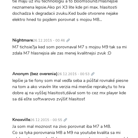
tie maju uz inu technologiu a to Boomsound.Hlasnejsie
neznamena lepsie.Ako pri X3 lite kde pri max. hlasitosti
dochadza k degradacii zvuku.Ked bude otvorene nejake
elektro hned to pojdem porovnat s mojou M8...
Trvalý
odkaz
Nightmare
26.12.2015 - 00:46
M7 tichsie?ja ked som porovnaval M7 s mojou M9 tak sa mi
zdala M7 hlasnejsia ale zas menej kvalitnejsi zvuk :D
Trvalý
odkaz
Anonym (bez overenia)
26.12.2015 - 00:53
lepšie ja tie fony som mal vedľa seba a púšťal rovnaké piesne
na tom a ako vravím lite verzia má menšie repraky,tu to hra
dobre aj na vyššej hlasitosti,dával som to cez mx player kde
sa dá ešte softwarovo zvýšiť hlasitosť
Trvalý
odkaz
Knoxville
26.12.2015 - 00:55
Ja som mal moznost na zivo porovnat iba M7 a M8.
Co sa tyka porovnania M8 a M9 na youtube kvalita sa mi