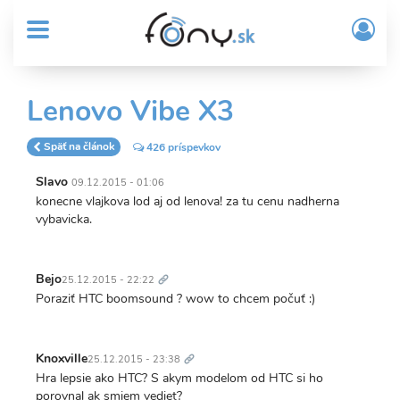
User
Skočiť
Prih
na
MENU
account
/
hlavný
Regi
menu
obsah
Sub
Lenovo Vibe X3
Header
menu
Späť na článok
426 príspevkov
Slavo
09.12.2015 - 01:06
konecne vlajkova lod aj od lenova! za tu cenu nadherna
vybavicka.
Trvalý
odkaz
Bejo
25.12.2015 - 22:22
Poraziť HTC boomsound ? wow to chcem počuť :)
Trvalý
odkaz
Knoxville
25.12.2015 - 23:38
Hra lepsie ako HTC? S akym modelom od HTC si ho
porovnal ak smiem vediet?