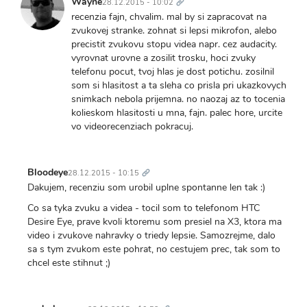
Wayne
28.12.2015 - 10:02
recenzia fajn, chvalim. mal by si zapracovat na
zvukovej stranke. zohnat si lepsi mikrofon, alebo
precistit zvukovu stopu videa napr. cez audacity.
vyrovnat urovne a zosilit trosku, hoci zvuky
telefonu pocut, tvoj hlas je dost potichu. zosilnil
som si hlasitost a ta sleha co prisla pri ukazkovych
snimkach nebola prijemna. no naozaj az to tocenia
kolieskom hlasitosti u mna, fajn. palec hore, urcite
vo videorecenziach pokracuj.
Trvalý
odkaz
Bloodeye
28.12.2015 - 10:15
Dakujem, recenziu som urobil uplne spontanne len tak :)
Co sa tyka zvuku a videa - tocil som to telefonom HTC
Desire Eye, prave kvoli ktoremu som presiel na X3, ktora ma
video i zvukove nahravky o triedy lepsie. Samozrejme, dalo
sa s tym zvukom este pohrat, no cestujem prec, tak som to
chcel este stihnut ;)
Trvalý
odkaz