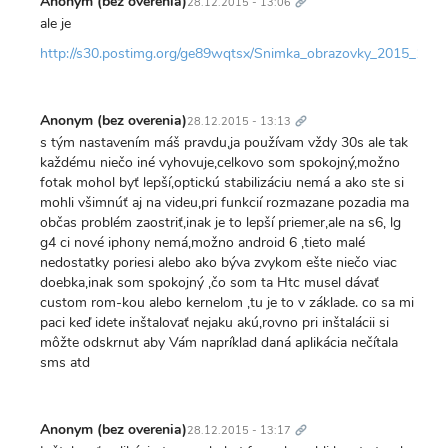
Anonym (bez overenia)
28.12.2015 - 13:06
ale je
http://s30.postimg.org/ge89wqtsx/Snimka_obrazovky_2015_12
Trvalý
odkaz
Anonym (bez overenia)
28.12.2015 - 13:13
s tým nastavením máš pravdu,ja používam vždy 30s ale tak
každému niečo iné vyhovuje,celkovo som spokojný,možno
fotak mohol byť lepší,optickú stabilizáciu nemá a ako ste si
mohli všimnúť aj na videu,pri funkcií rozmazane pozadia ma
občas problém zaostriť,inak je to lepší priemer,ale na s6, lg
g4 ci nové iphony nemá,možno android 6 ,tieto malé
nedostatky poriesi alebo ako býva zvykom ešte niečo viac
doebka,inak som spokojný ,čo som ta Htc musel dávať
custom rom-kou alebo kernelom ,tu je to v základe. co sa mi
paci keď idete inštalovať nejaku akú,rovno pri inštalácii si
môžte odskrnut aby Vám napríklad daná aplikácia nečítala
sms atd
Trvalý
odkaz
Anonym (bez overenia)
28.12.2015 - 13:17