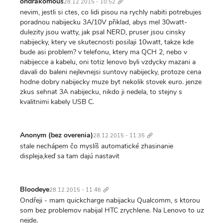
ondrakomous
28.12.2015 - 10:52
nevim, jestli si ctes, co lidi pisou na rychly nabiti potrebujes
poradnou nabijecku 3A/10V přiklad, abys mel 30watt-
dulezity jsou watty, jak psal NERD, pruser jsou cinsky
nabijecky, ktery ve skutecnosti posilaji 10watt, takze kde
bude asi problem? v telefonu, ktery ma QCH 2, nebo v
nabijecce a kabelu, oni totiz lenovo byli vzdycky mazani a
davali do baleni nejlevnejsi suntovy nabijecky, protoze cena
hodne dobry nabijecky muze byt nekolik stovek euro. jenze
zkus sehnat 3A nabijecku, nikdo ji nedela, to stejny s
kvalitnimi kabely USB C.
Trvalý
odkaz
Anonym (bez overenia)
28.12.2015 - 11:35
stale nechápem čo myslíš automatické zhasinanie
displeja,keď sa tam dajú nastavit
Trvalý
odkaz
Bloodeye
28.12.2015 - 11:46
Ondřeji - mam quickcharge nabijacku Qualcomm, s ktorou
som bez problemov nabijal HTC zrychlene. Na Lenovo to uz
nejde.