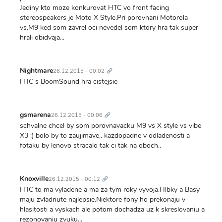
Jediny kto moze konkurovat HTC vo front facing
stereospeakers je Moto X Style.Pri porovnani Motorola
vs.M9 ked som zavrel oci nevedel som ktory hra tak super
hrali obidvaja...
Trvalý
odkaz
Nightmare
26.12.2015 - 00:02
HTC s BoomSound hra cistejsie
Trvalý
odkaz
gsmarena
26.12.2015 - 00:06
schvalne chcel by som porovnavacku M9 vs X style vs vibe
X3 :) bolo by to zaujimave.. kazdopadne v odladenosti a
fotaku by lenovo stracalo tak ci tak na oboch..
Trvalý
odkaz
Knoxville
26.12.2015 - 00:12
HTC to ma vyladene a ma za tym roky vyvoja.Hlbky a Basy
maju zvladnute najlepsie.Niektore fony ho prekonaju v
hlasitosti a vyskach ale potom dochadza uz k skreslovaniu a
rezonovaniu zvuku...