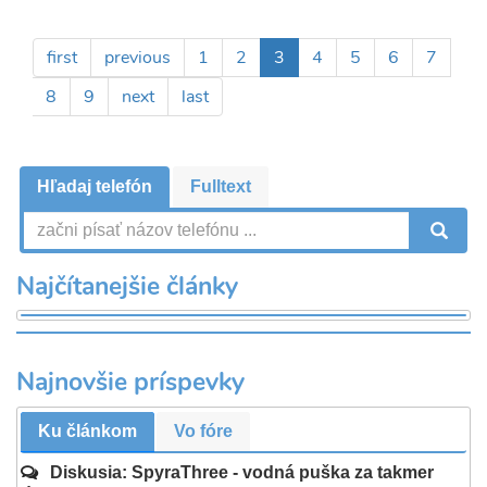
Pagination
First
first
Previous
previous
Page
1
Page
2
Aktuálna
3
Page
4
Page
5
Page
6
Page
7
page
page
stránka
Page
8
Page
9
Ďalšia
next
Posledná
last
strana
strana
Hľadaj telefón
Fulltext
V
Najčítanejšie články
Najnovšie príspevky
Ku článkom
Vo fóre
Diskusia: SpyraThree - vodná puška za takmer