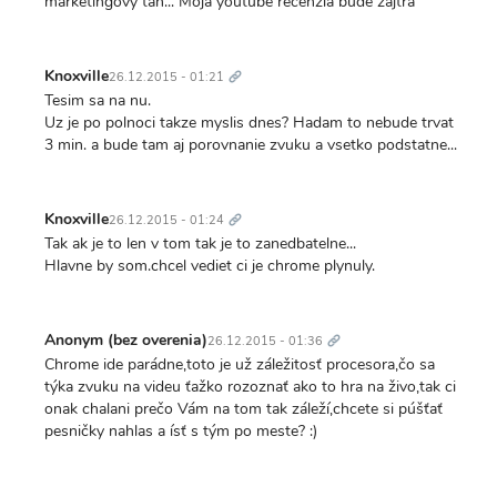
marketingovy tah... Moja youtube recenzia bude zajtra
Trvalý
odkaz
Knoxville
26.12.2015 - 01:21
Tesim sa na nu.
Uz je po polnoci takze myslis dnes? Hadam to nebude trvat
3 min. a bude tam aj porovnanie zvuku a vsetko podstatne...
Trvalý
odkaz
Knoxville
26.12.2015 - 01:24
Tak ak je to len v tom tak je to zanedbatelne...
Hlavne by som.chcel vediet ci je chrome plynuly.
Trvalý
odkaz
Anonym (bez overenia)
26.12.2015 - 01:36
Chrome ide parádne,toto je už záležitosť procesora,čo sa
týka zvuku na videu ťažko rozoznať ako to hra na živo,tak ci
onak chalani prečo Vám na tom tak záleží,chcete si púšťať
pesničky nahlas a ísť s tým po meste? :)
Trvalý