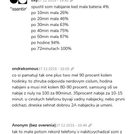
oxy
27.12.2015 - 19:42
spustil som nabijanie ked mala bateria 4%
po 10min mala 26%
po 20min mala 46%
po 30min mala 63%
po 40min mala 75%
po 50min mala 87%
po hodine 94%
po 72minutach 100%
Trvalý
odkaz
ondrakomous
27.12.2015 - 20:05
co si pamatuji tak one plus two mel 90 procent kolem
hodinky. to zhruba odpovida nerdovym cislum, hodina
nabijeni a musi mit kolem 80-90 procent. samsung s6 se
nabije z nuly na 100 za 80minut. 35procent nabije za 10-15
minut. u cinskych telefonu byvaji vadny nabijecky, nebo prvni
odchazi, dneska sehnat dobrou 2A nabijecku je umeni.
Trvalý
odkaz
Anonym (bez overenia)
27.12.2015 - 20:46
tak to mate potom rekord telefony v nabiti,vychadzal som z