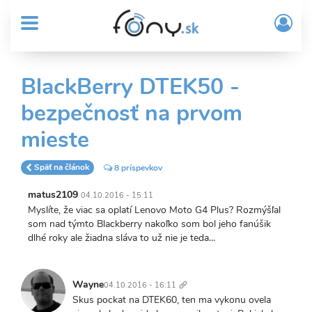
User
Skočiť
Prih
na
MENU
account
/
hlavný
Regi
menu
obsah
Sub
BlackBerry DTEK50 -
Header
bezpečnosť na prvom
menu
mieste
Späť na článok
8 príspevkov
matus2109
04.10.2016 - 15:11
Myslíte, že viac sa oplatí Lenovo Moto G4 Plus? Rozmýšľal
som nad týmto Blackberry nakoľko som bol jeho fanúšik
dlhé roky ale žiadna sláva to už nie je teda...
Trvalý
odkaz
Wayne
04.10.2016 - 16:11
Skus pockat na DTEK60, ten ma vykonu ovela