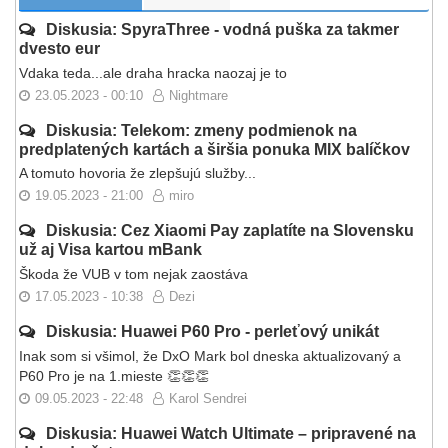
Diskusia: SpyraThree - vodná puška za takmer
dvesto eur
Vdaka teda...ale draha hracka naozaj je to
23.05.2023 - 00:10
Nightmare
Diskusia: Telekom: zmeny podmienok na
predplatených kartách a širšia ponuka MIX balíčkov
A tomuto hovoria že zlepšujú služby...
19.05.2023 - 21:00
miro
Diskusia: Cez Xiaomi Pay zaplatíte na Slovensku
už aj Visa kartou mBank
Škoda že VUB v tom nejak zaostáva
17.05.2023 - 10:38
Dezi
Diskusia: Huawei P60 Pro - perleťový unikát
Inak som si všimol, že DxO Mark bol dneska aktualizovaný a
P60 Pro je na 1.mieste 👏👏👏
09.05.2023 - 22:48
Karol Sendrei
Diskusia: Huawei Watch Ultimate – pripravené na