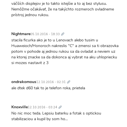
väčších displejov je to takto istejšie a to aj bez stylusu.
Nemôžme očakávať, že na takýchto rozmeroch ovladneme
prístroj jednou rukou.
Trvalý
odkaz
Nightmare
05.10.2016 - 18:33
stacila ficurka ako je to u Lenovach alebo tusim u
Huaweioch/Honoroch nakreslis "C" a zmensi sa ti obrazovka
potom v pohode aj jednou rukou sa da ovladat a neviem uz
na ktorej znacke sa da dokonca aj vybrat na aku uhlopriecku
si mozes nastavit z 3
Trvalý
odkaz
ondrakomous
12.10.2016 - 02:31
ale dtek d60 tak to je telefon roka, prietela
Trvalý
odkaz
Knoxville
12.10.2016 - 03:24
No nic moc teda. Lepsiu baterku a fotak s optickou
stabilizaciou a kupil by som ho...