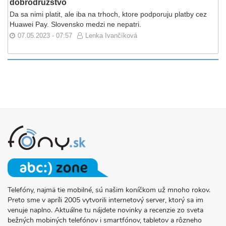
dobrodružstvo
Da sa nimi platit, ale iba na trhoch, ktore podporuju platby cez
Huawei Pay. Slovensko medzi ne nepatri.
07.05.2023 - 07:57
Lenka Ivančíková
Telefóny, najmä tie mobilné, sú našim koníčkom už mnoho rokov.
O
Preto sme v apríli 2005 vytvorili internetový server, ktorý sa im
PROJEKTE
venuje naplno. Aktuálne tu nájdete novinky a recenzie zo sveta
FONY.SK
bežných mobiných telefónov i smartfónov, tabletov a rôzneho