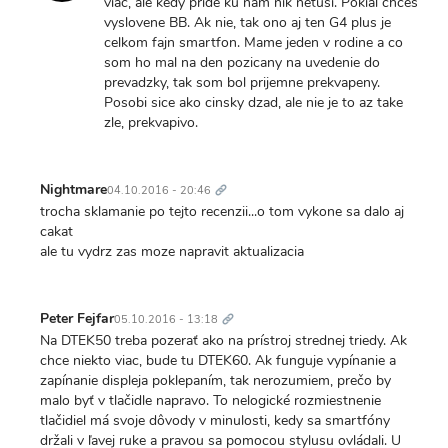
viac, ale kedy pride ku nam nik netusi. Pokial chces
vyslovene BB. Ak nie, tak ono aj ten G4 plus je
celkom fajn smartfon. Mame jeden v rodine a co
som ho mal na den pozicany na uvedenie do
prevadzky, tak som bol prijemne prekvapeny.
Posobi sice ako cinsky dzad, ale nie je to az take
zle, prekvapivo.
Trvalý
odkaz
Nightmare
04.10.2016 - 20:46
trocha sklamanie po tejto recenzii...o tom vykone sa dalo aj
cakat
ale tu vydrz zas moze napravit aktualizacia
Trvalý
odkaz
Peter Fejfar
05.10.2016 - 13:18
Na DTEK50 treba pozerať ako na prístroj strednej triedy. Ak
chce niekto viac, bude tu DTEK60. Ak funguje vypínanie a
zapínanie displeja poklepaním, tak nerozumiem, prečo by
malo byť v tlačidle napravo. To nelogické rozmiestnenie
tlačidiel má svoje dôvody v minulosti, kedy sa smartfóny
držali v ľavej ruke a pravou sa pomocou stylusu ovládali. U