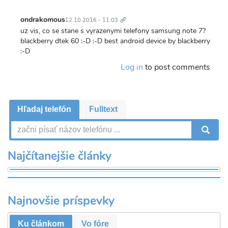
Trvalý
odkaz
ondrakomous
12.10.2016 - 11:03
uz vis, co se stane s vyrazenymi telefony samsung note 7?
blackberry dtek 60 :-D :-D best android device by blackberry
:-D
Log in
to post comments
Hľadaj telefón
Fulltext
V
Najčítanejšie články
Najnovšie príspevky
Ku článkom
Vo fóre