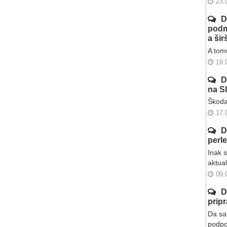
23.
D
podm
a ši
A tomu
19.
D
na S
Škoda
17.
D
perl
Inak 
aktua
09.
D
prip
Da sa 
podpo