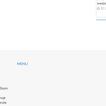
medzi
07.
MENU
níčkom
nuje
enzie