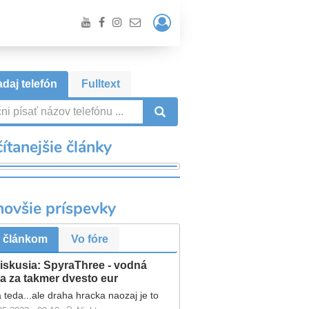
Prihlásiť
/
Registrácia
daj telefón
Fulltext
VYHĽADÁVANIE
ítanejšie články
novšie príspevky
 článkom
Vo fóre
iskusia: SpyraThree - vodná
a za takmer dvesto eur
 teda...ale draha hracka naozaj je to