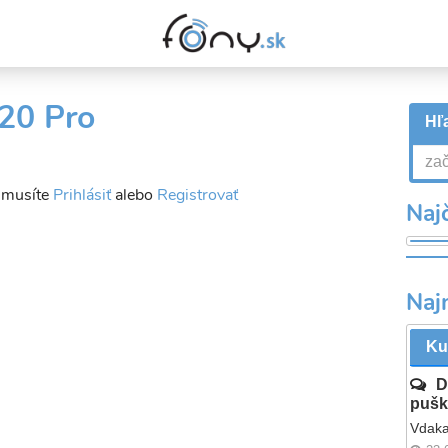
 20 Pro
Hľa
a musíte
Prihlásiť
alebo
Registrovať
Najč
Naj
Ku
D
pušk
Vdaka