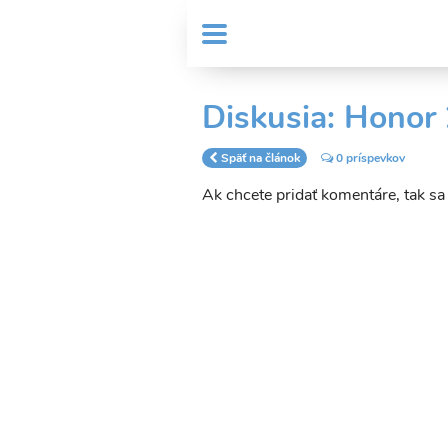
Skočiť
User
na
MENU
Sub
account
hlavný
Header
obsah
menu
menu
Diskusia: Honor
Späť na článok
0 príspevkov
Ak chcete pridať komentáre, tak s