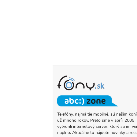
Telefóny, najmä tie mobilné, sú našim ko
O
už mnoho rokov. Preto sme v apríli 2005
PROJEKTE
vytvorili internetový server, ktorý sa im ve
FONY.SK
naplno. Aktuálne tu nájdete novinky a rec