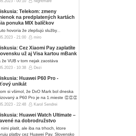
05.2023 - 00:10
Nightmare
iskusia: Telekom: zmeny
ienok na predplatených kartách
ršia ponuka MIX balíčkov
to hovoria že zlepšujú služby...
05.2023 - 21:00
miro
iskusia: Cez Xiaomi Pay zaplatíte
lovensku už aj Visa kartou mBank
 že VUB v tom nejak zaostáva
05.2023 - 10:38
Dezi
iskusia: Huawei P60 Pro -
eťový unikát
som si všimol, že DxO Mark bol dneska
lizovaný a P60 Pro je na 1.mieste 👏👏👏
05.2023 - 22:48
Karol Sendrei
iskusia: Huawei Watch Ultimate –
ravené na dobrodružstvo
nimi platit, ale iba na trhoch, ktore
ruju platby cez Huawei Pay. Slovensko