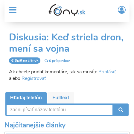
User
Skočiť
Prih
na
MENU
account
/
hlavný
Regi
menu
obsah
Sub
Diskusia: Keď strieľa dron,
Header
mení sa vojna
menu
Späť na článok
0 príspevkov
Ak chcete pridať komentáre, tak sa musíte
Prihlásiť
alebo
Registrovať
Hľadaj telefón
Fulltext
V
Najčítanejšie články