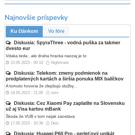
Najnovšie príspevky
Ku článkom
Vo fóre
Diskusia: SpyraThree - vodná puška za takmer
dvesto eur
Vdaka teda...ale draha hracka naozaj je to
23.05.2023 - 00:10
Nightmare
Diskusia: Telekom: zmeny podmienok na
predplatených kartách a širšia ponuka MIX balíčkov
A tomuto hovoria že zlepšujú služby...
19.05.2023 - 21:00
miro
Diskusia: Cez Xiaomi Pay zaplatíte na Slovensku
už aj Visa kartou mBank
Škoda že VUB v tom nejak zaostáva
17.05.2023 - 10:38
Dezi
Diskusia: Huawei P60 Pro - perleťový unikát