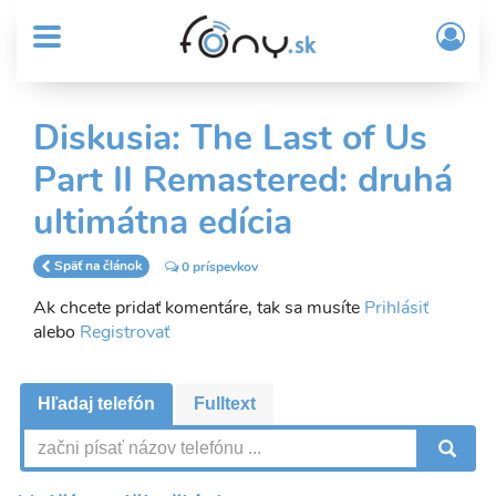
User
Skočiť
Prih
na
MENU
account
/
hlavný
Regi
menu
obsah
Sub
Diskusia: The Last of Us
Header
Part II Remastered: druhá
menu
ultimátna edícia
Späť na článok
0 príspevkov
Ak chcete pridať komentáre, tak sa musíte
Prihlásiť
alebo
Registrovať
Hľadaj telefón
Fulltext
V