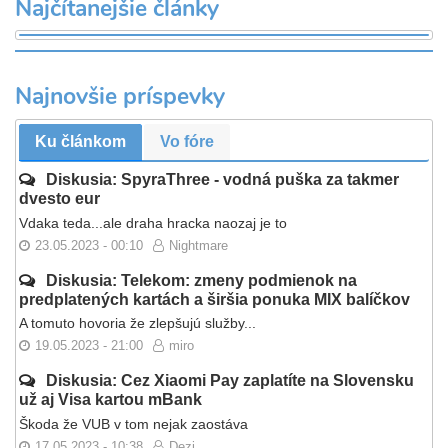
Najčítanejšie články
Najnovšie príspevky
Ku článkom
Vo fóre
Diskusia: SpyraThree - vodná puška za takmer
dvesto eur
Vdaka teda...ale draha hracka naozaj je to
23.05.2023 - 00:10
Nightmare
Diskusia: Telekom: zmeny podmienok na
predplatených kartách a širšia ponuka MIX balíčkov
A tomuto hovoria že zlepšujú služby...
19.05.2023 - 21:00
miro
Diskusia: Cez Xiaomi Pay zaplatíte na Slovensku
už aj Visa kartou mBank
Škoda že VUB v tom nejak zaostáva
17.05.2023 - 10:38
Dezi