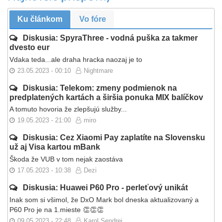
Ku článkom
Vo fóre
Diskusia: SpyraThree - vodná puška za takmer
dvesto eur
Vdaka teda...ale draha hracka naozaj je to
23.05.2023 - 00:10
Nightmare
Diskusia: Telekom: zmeny podmienok na
predplatených kartách a širšia ponuka MIX balíčkov
A tomuto hovoria že zlepšujú služby...
19.05.2023 - 21:00
miro
Diskusia: Cez Xiaomi Pay zaplatíte na Slovensku
už aj Visa kartou mBank
Škoda že VUB v tom nejak zaostáva
17.05.2023 - 10:38
Dezi
Diskusia: Huawei P60 Pro - perleťový unikát
Inak som si všimol, že DxO Mark bol dneska aktualizovaný a
P60 Pro je na 1.mieste 👏👏👏
09.05.2023 - 22:48
Karol Sendrei