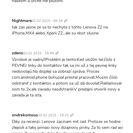
fiaskom a určite nie plusom.
Trvalý
odkaz
Nightmare
20.02.2015 - 05:34
tak zas jasne ze sa to nechyta z tohto Lenova Z2 na
iPhone,MX4 alebo Xperii Z2...ale su dost slusne
Trvalý
odkaz
zdeno
20.02.2015 - 18:40
Vzrobok je vadny!!Problém je tento:Ked uložím tel.číslo z
PEVNEJ linky do kontaktov tak sa mi už z tej pevnej linky
nedovolajú.Na displeji sa zobrazí správa: Proces
com.android.phone bohuzial prestal pracovat.Musim číslo
odstraniť z kontaktov a potom sa už dá dovolať.Reklamoval
som to 2x,ale zavadu neodstranili.V predajni otvorili novy a
zavada je ta ista.
Trvalý
odkaz
ondrakomous
20.02.2015 - 19:31
Diky za recenzi. Lenovo zacinam mit rad. Protoze se hodne
zlepsili a taky prinasi novy dizajnovy prvky. Za to sem rad asi