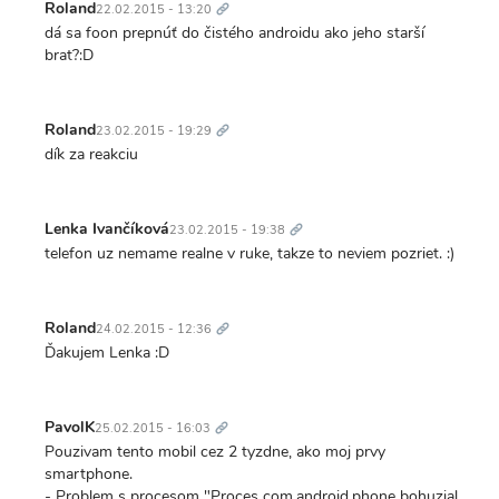
odkaz
Roland
22.02.2015 - 13:20
dá sa foon prepnúť do čistého androidu ako jeho starší
brat?:D
Trvalý
odkaz
Roland
23.02.2015 - 19:29
dík za reakciu
Trvalý
odkaz
Lenka Ivančíková
23.02.2015 - 19:38
telefon uz nemame realne v ruke, takze to neviem pozriet. :)
Trvalý
odkaz
Roland
24.02.2015 - 12:36
Ďakujem Lenka :D
Trvalý
odkaz
PavolK
25.02.2015 - 16:03
Pouzivam tento mobil cez 2 tyzdne, ako moj prvy
smartphone.
- Problem s procesom "Proces com.android.phone bohuzial