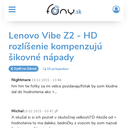
User
Skočiť
Prih
na
MENU
account
/
hlavný
Regi
menu
obsah
Sub
Lenovo Vibe Z2 - HD
Header
rozlíšenie kompenzujú
menu
šikovné nápady
Späť na článok
15 príspevkov
Nightmare
19.02.2015 - 23:46
hm hm tie fotky sa mi velice pozdavaju!fotak by som kludne
dal do hodnotenia ako +...
Trvalý
odkaz
Michal
20.02.2015 - 03:47
A skušal si si ich pozret v skutočnej velkosti?:D Akože od +
hodnotenia to ma daleko, bedničky z ovocim by som nazval