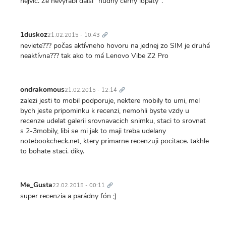
nejvic. Ze nevyrabi dalsi "nudny cerny lopaty".
Trvalý
odkaz
1duskoz
21.02.2015 - 10:43
neviete??? počas aktívneho hovoru na jednej zo SIM je druhá
neaktívna??? tak ako to má Lenovo Vibe Z2 Pro
Trvalý
odkaz
ondrakomous
21.02.2015 - 12:14
zalezi jesti to mobil podporuje, nektere mobily to umi, mel
bych jeste pripominku k recenzi, nemohli byste vzdy u
recenze udelat galerii srovnavacich snimku, staci to srovnat
s 2-3mobily, libi se mi jak to maji treba udelany
notebookcheck.net, ktery primarne recenzuji pocitace. takhle
to bohate staci. diky.
Trvalý
odkaz
Me_Gusta
22.02.2015 - 00:11
super recenzia a parádny fón ;)
Trvalý