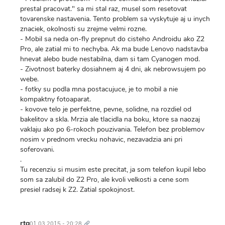
prestal pracovat." sa mi stal raz, musel som resetovat
tovarenske nastavenia. Tento problem sa vyskytuje aj u inych
znaciek, okolnosti su zrejme velmi rozne.
- Mobil sa neda on-fly prepnut do cisteho Androidu ako Z2
Pro, ale zatial mi to nechyba. Ak ma bude Lenovo nadstavba
hnevat alebo bude nestabilna, dam si tam Cyanogen mod.
- Zivotnost baterky dosiahnem aj 4 dni, ak nebrowsujem po
webe.
- fotky su podla mna postacujuce, je to mobil a nie
kompaktny fotoaparat.
- kovove telo je perfektne, pevne, solidne, na rozdiel od
bakelitov a skla. Mrzia ale tlacidla na boku, ktore sa naozaj
vaklaju ako po 6-rokoch pouzivania. Telefon bez problemov
nosim v prednom vrecku nohavic, nezavadzia ani pri
soferovani.
.
Tu recenziu si musim este precitat, ja som telefon kupil lebo
som sa zalubil do Z2 Pro, ale kvoli velkosti a cene som
presiel radsej k Z2. Zatial spokojnost.
Trvalý
odkaz
rtg
01.03.2015 - 20:28