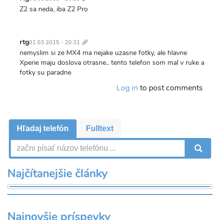
Z2 sa neda, iba Z2 Pro
Trvalý
odkaz
rtg
01.03.2015 - 20:31
nemyslim si ze MX4 ma nejake uzasne fotky, ale hlavne
Xperie maju doslova otrasne.. tento telefon som mal v ruke a
fotky su paradne
Log in
to post comments
Hľadaj telefón
Fulltext
V
Najčítanejšie články
Najnovšie príspevky