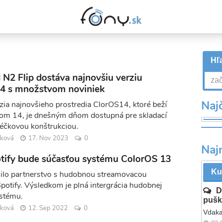
Hľa
N2 Flip dostáva najnovšiu verziu
4 s množstvom noviniek
Najč
zia najnovšieho prostredia ClorOS14, ktoré beží
om 14, je dnešným dňom dostupná pre skladací
véčkovou konštrukciou.
íková
17. Nov 2023
0
Naj
tify bude súčasťou systému ColorOS 13
Ku
lo partnerstvo s hudobnou streamovacou
potify. Výsledkom je plná intergrácia hudobnej
D
ystému.
pušk
íková
12. Sep 2022
0
Vdaka