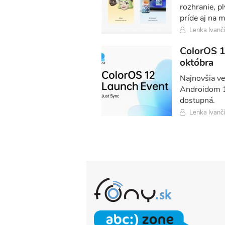
rozhranie, p
príde aj na 
Lenka Ivanč
ColorOS 1
októbra
Najnovšia ve
Androidom 12
dostupná.
Lenka Ivanč