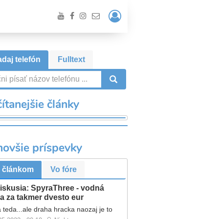
Prihlásiť
/
Registrácia
daj telefón
Fulltext
VYHĽADÁVANIE
ítanejšie články
novšie príspevky
 článkom
Vo fóre
iskusia: SpyraThree - vodná
a za takmer dvesto eur
 teda...ale draha hracka naozaj je to