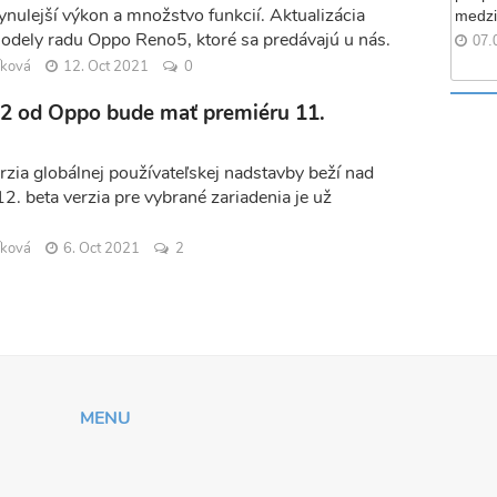
lynulejší výkon a množstvo funkcií. Aktualizácia
medzi
modely radu Oppo Reno5, ktoré sa predávajú u nás.
07.
íková
12. Oct 2021
0
2 od Oppo bude mať premiéru 11.
rzia globálnej používateľskej nadstavby beží nad
. beta verzia pre vybrané zariadenia je už
íková
6. Oct 2021
2
MENU