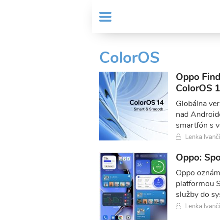
Skočiť
User
na
MENU
Sub
account
hlavný
Header
obsah
menu
menu
ColorOS
Oppo Find 
ColorOS 1
Globálna ver
nad Android
smartfón s 
Lenka Ivanč
Oppo: Spo
Oppo oznámi
platformou S
služby do s
Lenka Ivanč