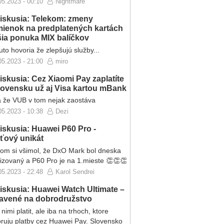
05.2023 - 00:10
Nightmare
iskusia: Telekom: zmeny
ienok na predplatených kartách
ršia ponuka MIX balíčkov
to hovoria že zlepšujú služby...
05.2023 - 21:00
miro
iskusia: Cez Xiaomi Pay zaplatíte
lovensku už aj Visa kartou mBank
 že VUB v tom nejak zaostáva
05.2023 - 10:38
Dezi
iskusia: Huawei P60 Pro -
eťový unikát
som si všimol, že DxO Mark bol dneska
lizovaný a P60 Pro je na 1.mieste 👏👏👏
05.2023 - 22:48
Karol Sendrei
iskusia: Huawei Watch Ultimate –
ravené na dobrodružstvo
nimi platit, ale iba na trhoch, ktore
ruju platby cez Huawei Pay. Slovensko