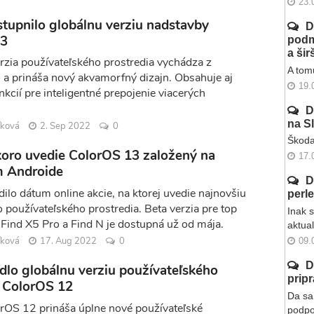
23.
stupnilo globálnu verziu nadstavby
D
13
podm
a ši
rzia používateľského prostredia vychádza z
A tomu
a prináša nový akvamorfný dizajn. Obsahuje aj
19.
kcií pre inteligentné prepojenie viacerých
D
na S
íková
2. Sep 2022
0
Škoda
oro uvedie ColorOS 13 založený na
17.
 Androide
D
ilo dátum online akcie, na ktorej uvedie najnovšiu
perl
o používateľského prostredia. Beta verzia pre top
Inak 
ind X5 Pro a Find N je dostupná už od mája.
aktua
íková
17. Aug 2022
0
09.
D
dlo globálnu verziu používateľského
prip
a ColorOS 12
Da sa 
rOS 12 prináša úplne nové používateľské
podpo