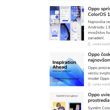
Oppo sprí
ColorOS 
Najnovšia ve
Androidu 13 
množstvo fun
zariadení.
Lenka Ivanč
Oppo čosk
najnovšom
Oppo prezrad
verziu svojh
model Oppo F
Lenka Ivanč
Oppo uvie
prostredi
Systém Colo