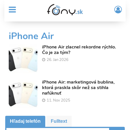
User
Skočiť
Prih
na
MENU
account
/
hlavný
Regi
menu
obsah
Sub
iPhone Air
Header
menu
iPhone Air zlacnel rekordne rýchlo.
Čo je za tým?
26. Jan 2026
iPhone Air: marketingová bublina,
ktorá praskla skôr než sa stihla
nafúknuť
11. Nov 2025
Hľadaj telefón
Fulltext