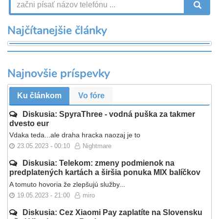
V
Najčítanejšie články
Najnovšie príspevky
Ku článkom
Vo fóre
Diskusia: SpyraThree - vodná puška za takmer
dvesto eur
Vdaka teda...ale draha hracka naozaj je to
23.05.2023 - 00:10
Nightmare
Diskusia: Telekom: zmeny podmienok na
predplatených kartách a širšia ponuka MIX balíčkov
A tomuto hovoria že zlepšujú služby...
19.05.2023 - 21:00
miro
Diskusia: Cez Xiaomi Pay zaplatíte na Slovensku