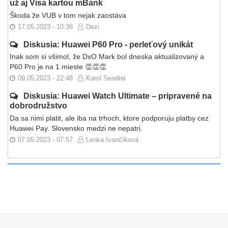
už aj Visa kartou mBank
Škoda že VUB v tom nejak zaostáva
17.05.2023 - 10:38
Dezi
Diskusia: Huawei P60 Pro - perleťový unikát
Inak som si všimol, že DxO Mark bol dneska aktualizovaný a
P60 Pro je na 1.mieste 👏👏👏
09.05.2023 - 22:48
Karol Sendrei
Diskusia: Huawei Watch Ultimate – pripravené na
dobrodružstvo
Da sa nimi platit, ale iba na trhoch, ktore podporuju platby cez
Huawei Pay. Slovensko medzi ne nepatri.
07.05.2023 - 07:57
Lenka Ivančíková