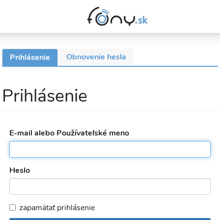
Obnovenie hesla
Prihlásenie
(aktívna
Primárne
karta)
karty
Prihlásenie
E-mail alebo Používateľské meno
Heslo
zapamätať prihlásenie