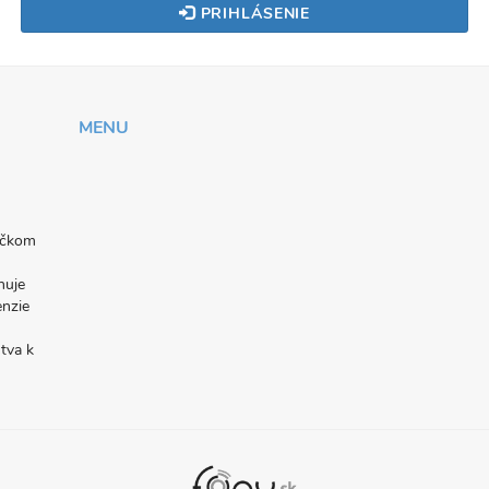
PRIHLÁSENIE
MENU
níčkom
nuje
enzie
tva k