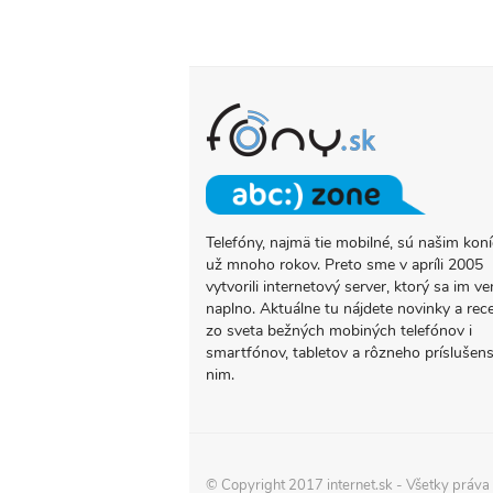
Telefóny, najmä tie mobilné, sú našim ko
O
už mnoho rokov. Preto sme v apríli 2005
PROJEKTE
vytvorili internetový server, ktorý sa im ve
FONY.SK
naplno. Aktuálne tu nájdete novinky a rec
zo sveta bežných mobiných telefónov i
smartfónov, tabletov a rôzneho príslušens
nim.
© Copyright 2017
internet.sk
- Všetky práva