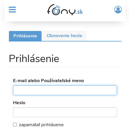
User
Skočiť
Prih
na
MENU
account
/
hlavný
Regi
menu
obsah
Sub
Obnovenie hesla
Prihlásenie
(aktívna
Header
Primárne
karta)
menu
karty
Prihlásenie
E-mail alebo Používateľské meno
Heslo
zapamätať prihlásenie