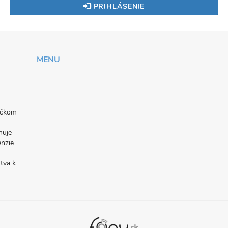
PRIHLÁSENIE
MENU
níčkom
nuje
enzie
tva k