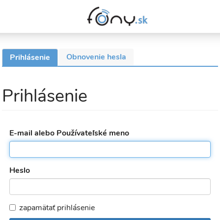
Obnovenie hesla
Prihlásenie
(aktívna
Primárne
karta)
karty
Prihlásenie
E-mail alebo Používateľské meno
Heslo
zapamätať prihlásenie