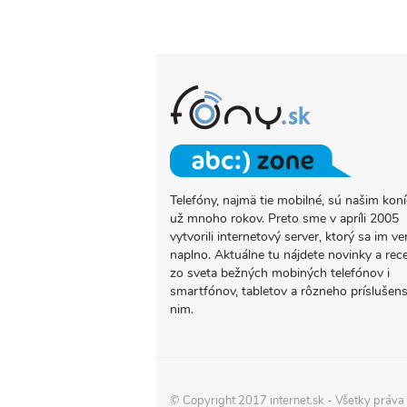
Telefóny, najmä tie mobilné, sú našim ko
O
už mnoho rokov. Preto sme v apríli 2005
PROJEKTE
vytvorili internetový server, ktorý sa im ve
FONY.SK
naplno. Aktuálne tu nájdete novinky a rec
zo sveta bežných mobiných telefónov i
smartfónov, tabletov a rôzneho príslušens
nim.
© Copyright 2017
internet.sk
- Všetky práva