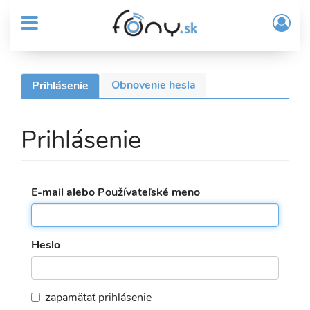
User
Skočiť
Prih
na
MENU
account
/
hlavný
Regi
menu
obsah
Sub
Obnovenie hesla
Prihlásenie
(aktívna
Header
Primárne
karta)
menu
karty
Prihlásenie
E-mail alebo Používateľské meno
Heslo
zapamätať prihlásenie