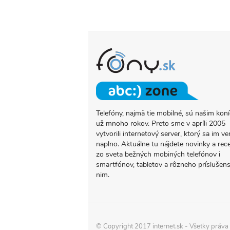
Telefóny, najmä tie mobilné, sú našim ko
O
už mnoho rokov. Preto sme v apríli 2005
PROJEKTE
vytvorili internetový server, ktorý sa im ve
FONY.SK
naplno. Aktuálne tu nájdete novinky a rec
zo sveta bežných mobiných telefónov i
smartfónov, tabletov a rôzneho príslušens
nim.
© Copyright 2017
internet.sk
- Všetky práva