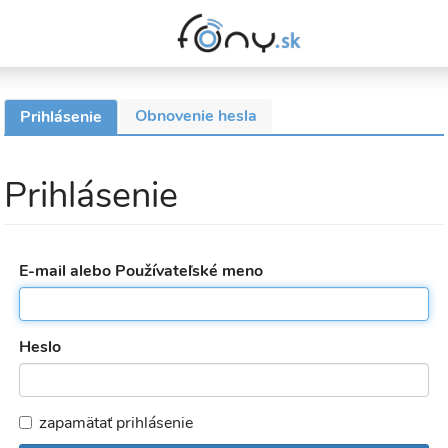
Obnovenie hesla
Prihlásenie
(aktívna
Primárne
karta)
karty
Prihlásenie
E-mail alebo Používateľské meno
Heslo
zapamätať prihlásenie