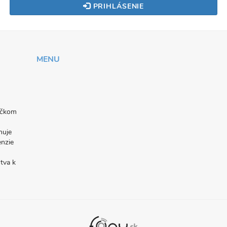
PRIHLÁSENIE
MENU
níčkom
nuje
enzie
tva k