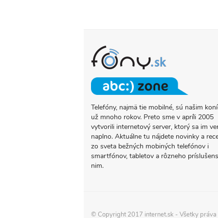
Telefóny, najmä tie mobilné, sú našim ko
O
už mnoho rokov. Preto sme v apríli 2005
PROJEKTE
vytvorili internetový server, ktorý sa im ve
FONY.SK
naplno. Aktuálne tu nájdete novinky a rec
zo sveta bežných mobiných telefónov i
smartfónov, tabletov a rôzneho príslušens
nim.
© Copyright 2017
internet.sk
- Všetky práva