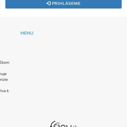
PRIHLÁSENIE
MENU
níčkom
nuje
enzie
tva k