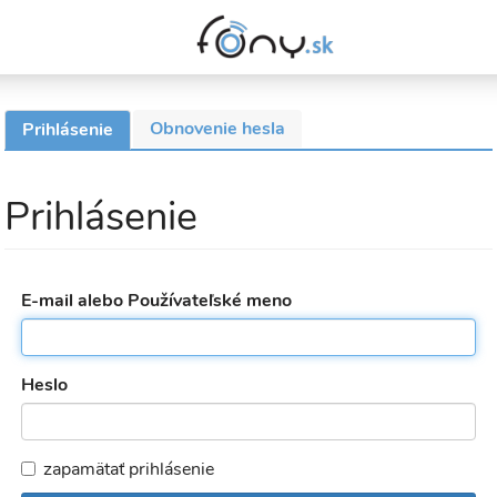
Obnovenie hesla
Prihlásenie
(aktívna
Primárne
karta)
karty
Prihlásenie
E-mail alebo Používateľské meno
Heslo
zapamätať prihlásenie