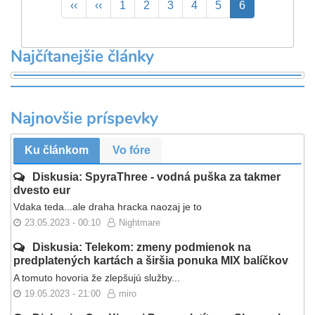
First
‹‹
Previous
‹‹
Page
1
Page
2
Page
3
Page
4
Page
5
Aktuálna
6
page
page
stránka
Najčítanejšie články
Najnovšie príspevky
Ku článkom
Vo fóre
Diskusia: SpyraThree - vodná puška za takmer
dvesto eur
Vdaka teda...ale draha hracka naozaj je to
23.05.2023 - 00:10
Nightmare
Diskusia: Telekom: zmeny podmienok na
predplatených kartách a širšia ponuka MIX balíčkov
A tomuto hovoria že zlepšujú služby...
19.05.2023 - 21:00
miro