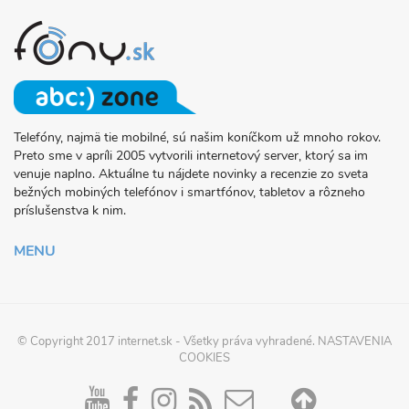
Telefóny, najmä tie mobilné, sú našim koníčkom už mnoho rokov.
O
Preto sme v apríli 2005 vytvorili internetový server, ktorý sa im
PROJEKTE
venuje naplno. Aktuálne tu nájdete novinky a recenzie zo sveta
FONY.SK
bežných mobiných telefónov i smartfónov, tabletov a rôzneho
príslušenstva k nim.
MENU
© Copyright 2017
internet.sk
- Všetky práva vyhradené.
NASTAVENIA
COOKIES