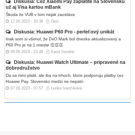
Diskusia: Cez Xiaomi Pay zaplatíte na Slovensku
už aj Visa kartou mBank
Škoda že VUB v tom nejak zaostáva
17.05.2023 - 10:38
Dezi
Diskusia: Huawei P60 Pro - perleťový unikát
Inak som si všimol, že DxO Mark bol dneska aktualizovaný a
P60 Pro je na 1.mieste 👏👏👏
09.05.2023 - 22:48
Karol Sendrei
Diskusia: Huawei Watch Ultimate – pripravené na
dobrodružstvo
Da sa nimi platit, ale iba na trhoch, ktore podporuju platby cez
Huawei Pay. Slovensko medzi ne nepatri.
07.05.2023 - 07:57
Lenka Ivančíková