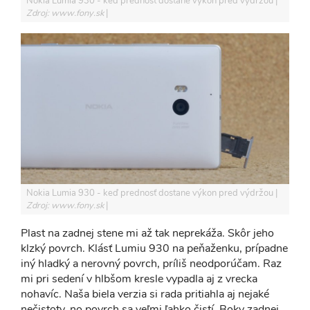
Nokia Lumia 930 - keď prednosť dostane výkon pred výdržou
Zdroj: www.fony.sk
Nokia Lumia 930 - keď prednosť dostane výkon pred výdržou
Zdroj: www.fony.sk
Plast na zadnej stene mi až tak neprekáža. Skôr jeho
klzký povrch. Klásť Lumiu 930 na peňaženku, prípadne
iný hladký a nerovný povrch, príliš neodporúčam. Raz
mi pri sedení v hlbšom kresle vypadla aj z vrecka
nohavíc. Naša biela verzia si rada pritiahla aj nejaké
nečistoty, no povrch sa veľmi ľahko čistí. Boky zadnej