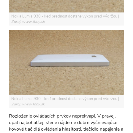
Nokia Lumia 930 - keď prednosť dostane výkon pred výdržou
Zdroj: www.fony.sk
Nokia Lumia 930 - keď prednosť dostane výkon pred výdržou
Zdroj: www.fony.sk
Rozloženie ovládacích prvkov neprekvapí. V pravej,
opäť najbohatšej, stene nájdeme dobre vyčnievajúce
kovové tlačidlá ovládania hlasitosti, tlačidlo napájania a