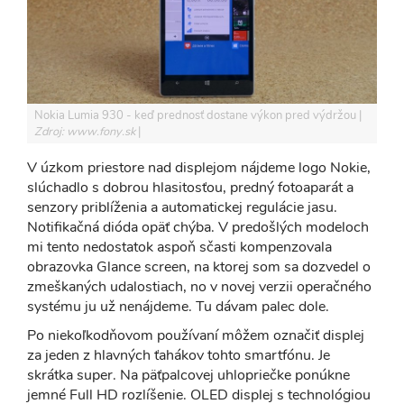
Nokia Lumia 930 - keď prednosť dostane výkon pred výdržou
Zdroj: www.fony.sk
V úzkom priestore nad displejom nájdeme logo Nokie,
slúchadlo s dobrou hlasitosťou, predný fotoaparát a
senzory priblíženia a automatickej regulácie jasu.
Notifikačná dióda opäť chýba. V predošlých modeloch
mi tento nedostatok aspoň sčasti kompenzovala
obrazovka Glance screen, na ktorej som sa dozvedel o
zmeškaných udalostiach, no v novej verzii operačného
systému ju už nenájdeme. Tu dávam palec dole.
Po niekoľkodňovom používaní môžem označiť displej
za jeden z hlavných ťahákov tohto smartfónu. Je
skrátka super. Na päťpalcovej uhlopriečke ponúkne
jemné Full HD rozlíšenie. OLED displej s technológiou