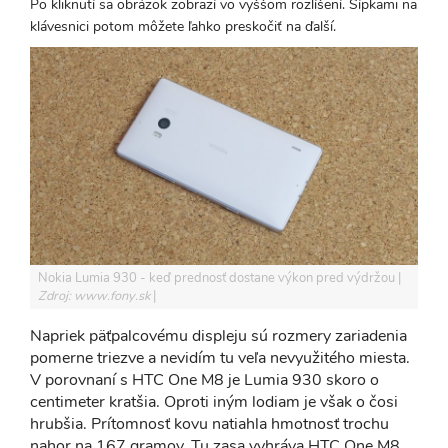
Po kliknutí sa obrázok zobrazí vo vyššom rozlíšení. Šípkami na
klávesnici potom môžete ľahko preskočiť na ďalší.
Nokia Lumia 930 - keď prednosť dostane výkon pred výdržou
Zdroj: www.fony.sk
Napriek päťpalcovému displeju sú rozmery zariadenia
pomerne triezve a nevidím tu veľa nevyužitého miesta.
V porovnaní s HTC One M8 je Lumia 930 skoro o
centimeter kratšia. Oproti iným lodiam je však o čosi
hrubšia. Prítomnosť kovu natiahla hmotnosť trochu
nahor na 167 gramov. Tu zasa vyhráva HTC One M8,