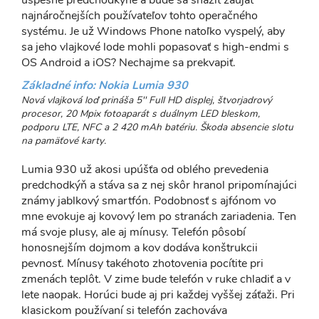
najnáročnejších používateľov tohto operačného
systému. Je už Windows Phone natoľko vyspelý, aby
sa jeho vlajkové lode mohli popasovať s high-endmi s
OS Android a iOS? Nechajme sa prekvapiť.
Základné info: Nokia Lumia 930
Nová vlajková loď prináša 5'' Full HD displej, štvorjadrový
procesor, 20 Mpix fotoaparát s duálnym LED bleskom,
podporu LTE, NFC a 2 420 mAh batériu. Škoda absencie slotu
na pamäťové karty.
Lumia 930 už akosi upúšťa od oblého prevedenia
predchodkýň a stáva sa z nej skôr hranol pripomínajúci
známy jablkový smartfón. Podobnosť s ajfónom vo
mne evokuje aj kovový lem po stranách zariadenia. Ten
má svoje plusy, ale aj mínusy. Telefón pôsobí
honosnejším dojmom a kov dodáva konštrukcii
pevnosť. Mínusy takéhoto zhotovenia pocítite pri
zmenách teplôt. V zime bude telefón v ruke chladiť a v
lete naopak. Horúci bude aj pri každej vyššej záťaži. Pri
klasickom používaní si telefón zachováva