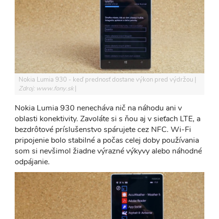
Nokia Lumia 930 - keď prednosť dostane výkon pred výdržou
Zdroj: www.fony.sk
Nokia Lumia 930 nenecháva nič na náhodu ani v
oblasti konektivity. Zavoláte si s ňou aj v sieťach LTE, a
bezdrôtové príslušenstvo spárujete cez NFC. Wi-Fi
pripojenie bolo stabilné a počas celej doby používania
som si nevšimol žiadne výrazné výkyvy alebo náhodné
odpájanie.