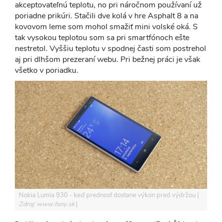
akceptovateľnú teplotu, no pri náročnom používaní už
poriadne prikúri. Stačili dve kolá v hre Asphalt 8 a na
kovovom leme som mohol smažiť mini volské oká. S
tak vysokou teplotou som sa pri smartfónoch ešte
nestretol. Vyššiu teplotu v spodnej časti som postrehol
aj pri dlhšom prezeraní webu. Pri bežnej práci je však
všetko v poriadku.
Nokia Lumia 930 - keď prednosť dostane výkon pred výdržou
Zdroj: www.fony.sk