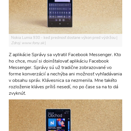
Nokia Lumia 930 - keď prednosť dostane výkon pred výdržou
Zdroj: www.fony.sk
Z aplikácie Správy sa vytratil Facebook Messenger. Kto
ho chce, musí si doinštalovať aplikáciu Facebook
Messenger. Správy sú už tradične zobrazované vo
forme konverzácií a nechýba ani možnosť vyhľadávania
v obsahu správ. Klávesnica sa nezmenila. Mne takéto
rozloženie kláves príliš nesedí, no po čase sa na to dá
zvyknúť.