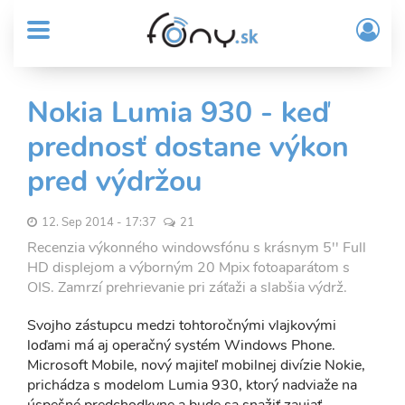
User
Skočiť
Prih
na
MENU
account
/
hlavný
Regi
menu
obsah
Sub
Nokia Lumia 930 - keď
Header
prednosť dostane výkon
menu
pred výdržou
12. Sep 2014 - 17:37
21
Recenzia výkonného windowsfónu s krásnym 5'' Full
HD displejom a výborným 20 Mpix fotoaparátom s
OIS. Zamrzí prehrievanie pri záťaži a slabšia výdrž.
Svojho zástupcu medzi tohtoročnými vlajkovými
loďami má aj operačný systém Windows Phone.
Microsoft Mobile, nový majiteľ mobilnej divízie Nokie,
prichádza s modelom Lumia 930, ktorý nadviaže na
úspešné predchodkyne a bude sa snažiť zaujať