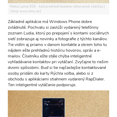
Nokia Lumia 930 - keď prednosť dostane výkon pred výdržou
Zdroj: www.fony.sk
Základné aplikácie má Windows Phone dobre
zvládnuté. Pochvalu si zaslúži vydarený telefónny
zoznam Ľudia, ktorý po prepojení s kontami sociálnych
sietí zobrazuje aj novinky a fotografie z týchto kanálov.
Tie vidím aj priamo v danom kontakte a okrem toho tu
nájdem ešte prehľadnú históriu hovorov, správ a e-
mailov. Číselníku ešte stále chýba inteligentné
vyhľadávanie kontaktov pri vytáčaní. Zvyčajne to riešim
dvomi spôsobmi. Buď si tie najčastejšie kontaktované
osoby pridám do karty Rýchla voľba, alebo si z
obchodu s aplikáciami stiahnem vydarený RapDialer.
Ten inteligentné vytáčanie podporuje.