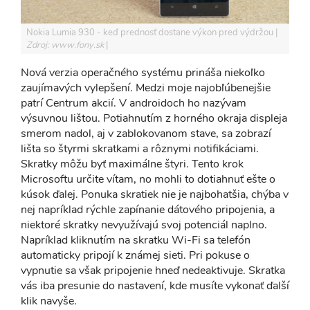
Nokia Lumia 930 - keď prednosť dostane výkon pred výdržou
Zdroj: www.fony.sk
Nová verzia operačného systému prináša niekoľko
zaujímavých vylepšení. Medzi moje najobľúbenejšie
patrí Centrum akcií. V androidoch ho nazývam
výsuvnou lištou. Potiahnutím z horného okraja displeja
smerom nadol, aj v zablokovanom stave, sa zobrazí
lišta so štyrmi skratkami a rôznymi notifikáciami.
Skratky môžu byť maximálne štyri. Tento krok
Microsoftu určite vítam, no mohli to dotiahnuť ešte o
kúsok ďalej. Ponuka skratiek nie je najbohatšia, chýba v
nej napríklad rýchle zapínanie dátového pripojenia, a
niektoré skratky nevyužívajú svoj potenciál naplno.
Napríklad kliknutím na skratku Wi-Fi sa telefón
automaticky pripojí k známej sieti. Pri pokuse o
vypnutie sa však pripojenie hneď nedeaktivuje. Skratka
vás iba presunie do nastavení, kde musíte vykonať ďalší
klik navyše.