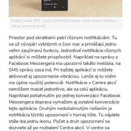
Nokia Lumia 930 - keď prednosť dostane výkon pred výdržou
Zdroj: www.fony.sk
Priestor pod skratkami patrí rôznym notifikáciám. Tu
sa už vývojári vybláznili o čosi viac a prinášajú jednu
veľmi zaujímavú funkciu. Jednotlivé notifikácie rôznych
aplikácií si môžete prispôsobiť. Napríklad na správy z
Facebook Messengera ma upozorní takáto melódia, na
SMS správy zasa iná. Pri každej aplikácií si môžete
aktivovať aj upozornenie vibráciou. Lenže aj tu vidím
nie úplne využitý potenciál. Notifikácie v Centre akcií
nemôžem mazať jednotlivo, ale za celú aplikáciu.
Napríklad potiahnutím po jednej konverzácii Facebook
Messengera doprava vymažem aj ostatné konverzácie
tejto aplikácie. Druhým nedotiahnutým riešením je
notifikácia týchto upozornení v hornej lište. Tu nájdete
stále iba jednu ikonu. Počet a druh upozornení sa
dozviete až po rozbalení Centra akcií. V centre sa