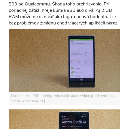
800 od Qualcommu. Škoda toho prehrievania. Pri
poriadnej záťaži hreje Lumia 930 ako divá. Aj 2 GB
RAM môžeme označiť ako high-endovú hodnotu. Tie
bez problémov zvládnu chod viacerých aplikácií naraz.
Nokia Lumia 930 - keď prednosť dostane výkon pred výdržou
Zdroj: www.fony.sk