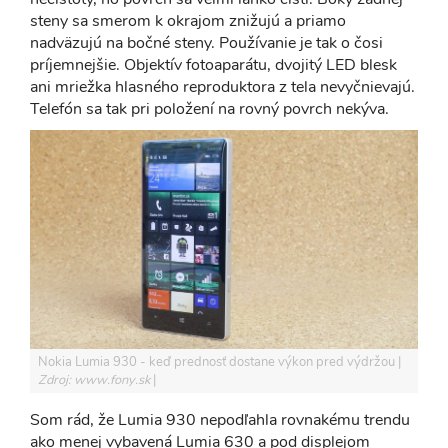
steny sa smerom k okrajom znižujú a priamo
nadväzujú na bočné steny. Používanie je tak o čosi
príjemnejšie. Objektív fotoaparátu, dvojitý LED blesk
ani mriežka hlasného reproduktora z tela nevyčnievajú.
Telefón sa tak pri položení na rovný povrch nekýva.
Nokia Lumia 930 - keď prednosť dostane výkon pred výdržou
Zdroj: www.fony.sk
Som rád, že Lumia 930 nepodľahla rovnakému trendu
ako menej vybavená Lumia 630 a pod displejom