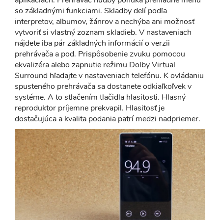
aplikáciách. Prehrávač hudby ponúka prehľadné menu
so základnými funkciami. Skladby delí podľa
interpretov, albumov, žánrov a nechýba ani možnosť
vytvoriť si vlastný zoznam skladieb. V nastaveniach
nájdete iba pár základných informácií o verzii
prehrávača a pod. Prispôsobenie zvuku pomocou
ekvalizéra alebo zapnutie režimu Dolby Virtual
Surround hľadajte v nastaveniach telefónu. K ovládaniu
spusteného prehrávača sa dostanete odkiaľkoľvek v
systéme. A to stlačením tlačidla hlasitosti. Hlasný
reproduktor príjemne prekvapil. Hlasitosť je
dostačujúca a kvalita podania patrí medzi nadpriemer.