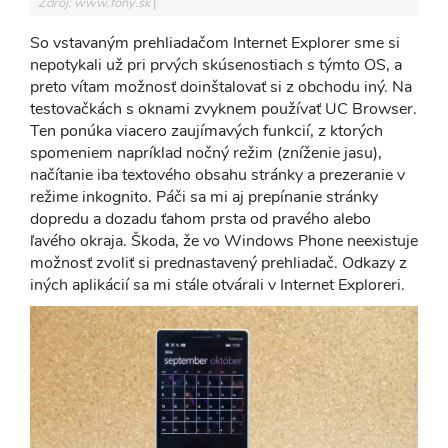
Zdroj: www.fony.sk
So vstavaným prehliadačom Internet Explorer sme si
nepotykali už pri prvých skúsenostiach s týmto OS, a
preto vítam možnosť doinštalovať si z obchodu iný. Na
testovačkách s oknami zvyknem používať UC Browser.
Ten ponúka viacero zaujímavých funkcií, z ktorých
spomeniem napríklad nočný režim (zníženie jasu),
načítanie iba textového obsahu stránky a prezeranie v
režime inkognito. Páči sa mi aj prepínanie stránky
dopredu a dozadu ťahom prsta od pravého alebo
ľavého okraja. Škoda, že vo Windows Phone neexistuje
možnosť zvoliť si prednastavený prehliadač. Odkazy z
iných aplikácií sa mi stále otvárali v Internet Exploreri.