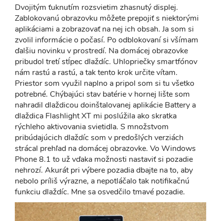
Dvojitým ťuknutím rozsvietim zhasnutý displej.
Zablokovanú obrazovku môžete prepojiť s niektorými
aplikáciami a zobrazovať na nej ich obsah. Ja som si
zvolil informácie o počasí. Po odblokovaní si všímam
ďalšiu novinku v prostredí. Na domácej obrazovke
pribudol tretí stĺpec dlaždíc. Uhlopriečky smartfónov
nám rastú a rastú, a tak tento krok určite vítam.
Priestor som využil naplno a pripol som si tu všetko
potrebné. Chýbajúci stav batérie v hornej lište som
nahradil dlaždicou doinštalovanej aplikácie Battery a
dlaždica Flashlight XT mi poslúžila ako skratka
rýchleho aktivovania svietidla. S množstvom
pribúdajúcich dlaždíc som v predošlých verziách
strácal prehľad na domácej obrazovke. Vo Windows
Phone 8.1 to už vďaka možnosti nastaviť si pozadie
nehrozí. Akurát pri výbere pozadia dbajte na to, aby
nebolo príliš výrazne, a nepotláčalo tak notifikačnú
funkciu dlaždíc. Mne sa osvedčilo tmavé pozadie.