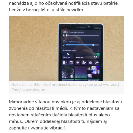
nachádza aj dlho očakávaná notifikácia stavu batérie.
Lenže v hornej lište ju stále nevidím.
Nokia Lumia 930 - keď prednosť dostane výkon pred výdržou
Zdroj: www.fony.sk
Mimoriadne vítanou novinkou je aj oddelenie hlasitosti
zvonenia od hlasitosti médií. K týmto nastaveniam sa
dostanem stlačením tlačidla hlasitosti plus alebo
mínus. Okrem oddelenej hlasitosti tu nájdem aj
zapnutie / vypnutie vibrácií.