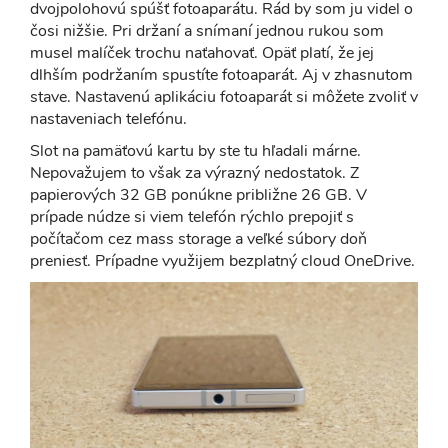
dvojpolohovú spúšť fotoaparátu. Rád by som ju videl o
čosi nižšie. Pri držaní a snímaní jednou rukou som
musel malíček trochu naťahovať. Opäť platí, že jej
dlhším podržaním spustíte fotoaparát. Aj v zhasnutom
stave. Nastavenú aplikáciu fotoaparát si môžete zvoliť v
nastaveniach telefónu.
Slot na pamäťovú kartu by ste tu hľadali márne.
Nepovažujem to však za výrazný nedostatok. Z
papierových 32 GB ponúkne približne 26 GB. V
prípade núdze si viem telefón rýchlo prepojiť s
počítačom cez mass storage a veľké súbory doň
preniesť. Prípadne využijem bezplatný cloud OneDrive.