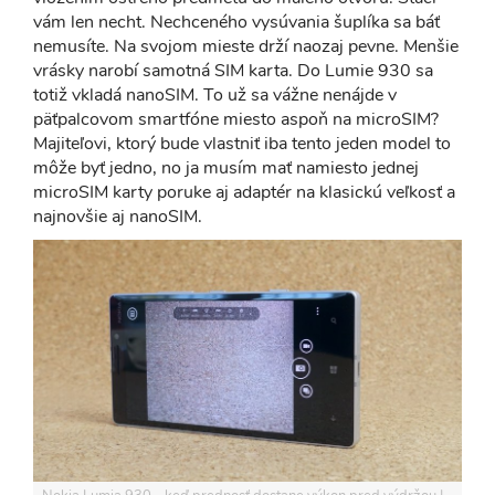
vám len necht. Nechceného vysúvania šuplíka sa báť
nemusíte. Na svojom mieste drží naozaj pevne. Menšie
vrásky narobí samotná SIM karta. Do Lumie 930 sa
totiž vkladá nanoSIM. To už sa vážne nenájde v
päťpalcovom smartfóne miesto aspoň na microSIM?
Majiteľovi, ktorý bude vlastniť iba tento jeden model to
môže byť jedno, no ja musím mať namiesto jednej
microSIM karty poruke aj adaptér na klasickú veľkosť a
najnovšie aj nanoSIM.