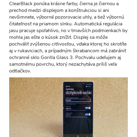
ClearBlack ponúka krásne farby, čierna je čiernou a
prechod medzi displejom a konštrukciou si ani
nevšimnete, výborné pozorovacie uhly, a tiež výbornú
čitateľnosť na priamom slnku. Automatická regulácia
jasu pracuje spoľahlivo, no v tmavších podmienkach by
mohla jas ešte o kúsok znížiť. Displej sa môže
pochváliť zvýšenou citlivosťou, vďaka ktorej ho skrotíte
aj v rukaviciach, a prípadným škrabancom má zabrániť
ochranné sklo Gorilla Glass 3. Pochvalu udeľujem aj
samotnému povrchu, ktorý nezachytáva príliš veľa
odtlačkov.