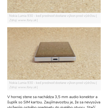
Nokia Lumia 930 - keď prednosť dostane výkon pred výdržou
Zdroj: www.fony.sk
Nokia Lumia 930 - keď prednosť dostane výkon pred výdržou
Zdroj: www.fony.sk
V hornej stene sa nachádza 3,5 mm audio konektor a
šuplík so SIM kartou. Zaujímavosťou je, že sa nevysúva
vložením ostrého predmetu do malého otvoru. Stačí