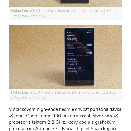
Nokia Lumia 930 - keď prednosť dostane výkon pred výdržou
Zdroj: www.fony.sk
Nokia Lumia 930 - keď prednosť dostane výkon pred výdržou
Zdroj: www.fony.sk
V špičkovom high-ende nesmie chýbať poriadna dávka
výkonu. Chod Lumie 930 má na starosti štvorjadrový
procesor s taktom 2,2 GHz, ktorý spolu s grafickým
procesorom Adreno 330 tvoria chipset Snapdragon