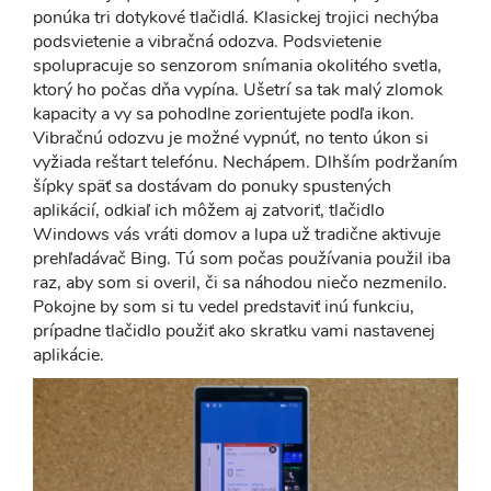
ponúka tri dotykové tlačidlá. Klasickej trojici nechýba
podsvietenie a vibračná odozva. Podsvietenie
spolupracuje so senzorom snímania okolitého svetla,
ktorý ho počas dňa vypína. Ušetrí sa tak malý zlomok
kapacity a vy sa pohodlne zorientujete podľa ikon.
Vibračnú odozvu je možné vypnúť, no tento úkon si
vyžiada reštart telefónu. Nechápem. Dlhším podržaním
šípky späť sa dostávam do ponuky spustených
aplikácií, odkiaľ ich môžem aj zatvoriť, tlačidlo
Windows vás vráti domov a lupa už tradične aktivuje
prehľadávač Bing. Tú som počas používania použil iba
raz, aby som si overil, či sa náhodou niečo nezmenilo.
Pokojne by som si tu vedel predstaviť inú funkciu,
prípadne tlačidlo použiť ako skratku vami nastavenej
aplikácie.