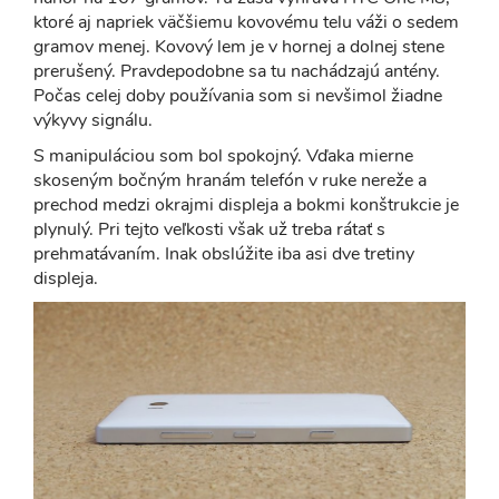
ktoré aj napriek väčšiemu kovovému telu váži o sedem
gramov menej. Kovový lem je v hornej a dolnej stene
prerušený. Pravdepodobne sa tu nachádzajú antény.
Počas celej doby používania som si nevšimol žiadne
výkyvy signálu.
S manipuláciou som bol spokojný. Vďaka mierne
skoseným bočným hranám telefón v ruke nereže a
prechod medzi okrajmi displeja a bokmi konštrukcie je
plynulý. Pri tejto veľkosti však už treba rátať s
prehmatávaním. Inak obslúžite iba asi dve tretiny
displeja.