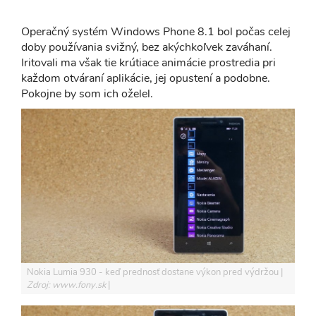
Operačný systém Windows Phone 8.1 bol počas celej
doby používania svižný, bez akýchkoľvek zaváhaní.
Iritovali ma však tie krútiace animácie prostredia pri
každom otváraní aplikácie, jej opustení a podobne.
Pokojne by som ich oželel.
Nokia Lumia 930 - keď prednosť dostane výkon pred výdržou
Zdroj: www.fony.sk