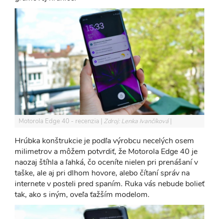
Motorola Edge 40 - recenzia
Zdroj: Lenka Ivančíková
Hrúbka konštrukcie je podľa výrobcu necelých osem
milimetrov a môžem potvrdiť, že Motorola Edge 40 je
naozaj štíhla a ľahká, čo oceníte nielen pri prenášaní v
taške, ale aj pri dlhom hovore, alebo čítaní správ na
internete v posteli pred spaním. Ruka vás nebude bolieť
tak, ako s iným, oveľa ťažším modelom.