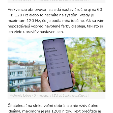
Frekvencia obnovovania sa dá nastaviť ručne aj na 60
Hz, 120 Hz alebo to necháte na systém. Vtedy je
maximum 120 Hz, čo je podľa mňa ideálne. Ak sa vám
nepozdávajú vopred navolené farby displeja, takisto si
ich viete upraviť v nastaveniach.
Motorola Edge 40 - recenzia
Zdroj: Lenka Ivančíková
Čitateľnosť na slnku veľmi dobrá, ale nie vždy úplne
ideálna, maximom je jas 1200 nitov. Text prečítate aj