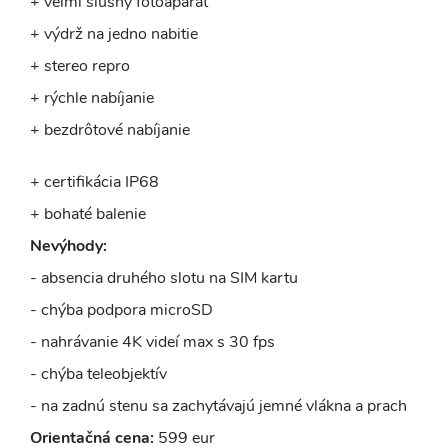
+ veľmi slušný fotoaparát
+ výdrž na jedno nabitie
+ stereo repro
+ rýchle nabíjanie
+ bezdrôtové nabíjanie
+ certifikácia IP68
+ bohaté balenie
Nevýhody:
- absencia druhého slotu na SIM kartu
- chýba podpora microSD
- nahrávanie 4K videí max s 30 fps
- chýba teleobjektív
- na zadnú stenu sa zachytávajú jemné vlákna a prach
Orientačná cena:
599 eur