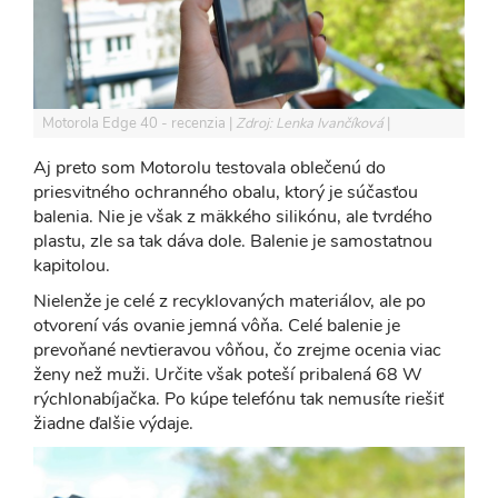
Motorola Edge 40 - recenzia
Zdroj: Lenka Ivančíková
Aj preto som Motorolu testovala oblečenú do
priesvitného ochranného obalu, ktorý je súčasťou
balenia. Nie je však z mäkkého silikónu, ale tvrdého
plastu, zle sa tak dáva dole. Balenie je samostatnou
kapitolou.
Nielenže je celé z recyklovaných materiálov, ale po
otvorení vás ovanie jemná vôňa. Celé balenie je
prevoňané nevtieravou vôňou, čo zrejme ocenia viac
ženy než muži. Určite však poteší pribalená 68 W
rýchlonabíjačka. Po kúpe telefónu tak nemusíte riešiť
žiadne ďalšie výdaje.