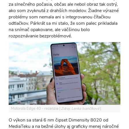
za slnečného počasia, občas ale nebol obraz tak ostrý,
ako som zvyknutá z drahších modelov. Žiadne výrazné
problémy som nemala ani s integrovanou čítačkou
odtlačkov. Párkrát sa mi stalo, že som palec prikladala
na snímač opakovane, ale väčšinou bolo
rozpoznávanie bezproblémové.
Motorola Edge 40 - recenzia
Zdroj: Lenka Ivančíková
O výkon sa stará 6 nm čipset Dimensity 8020 od
MediaTeku a na bežné úlohy aj graficky menej náročné