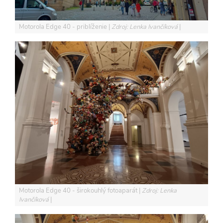
Motorola Edge 40 - priblíženie
Zdroj: Lenka Ivančíková
Motorola Edge 40 - širokouhlý fotoaparát
Zdroj: Lenka
Ivančíková