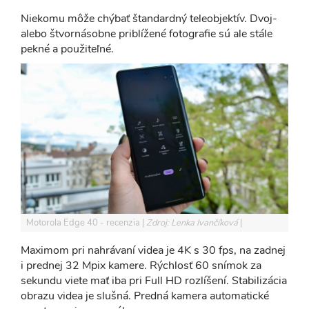
Niekomu môže chýbať štandardný teleobjektív. Dvoj-
alebo štvornásobne priblížené fotografie sú ale stále
pekné a použiteľné.
Motorola Edge 40 - recenzia
Zdroj: Lenka Ivančíková
Maximom pri nahrávaní videa je 4K s 30 fps, na zadnej
i prednej 32 Mpix kamere. Rýchlosť 60 snímok za
sekundu viete mať iba pri Full HD rozlíšení. Stabilizácia
obrazu videa je slušná. Predná kamera automatické