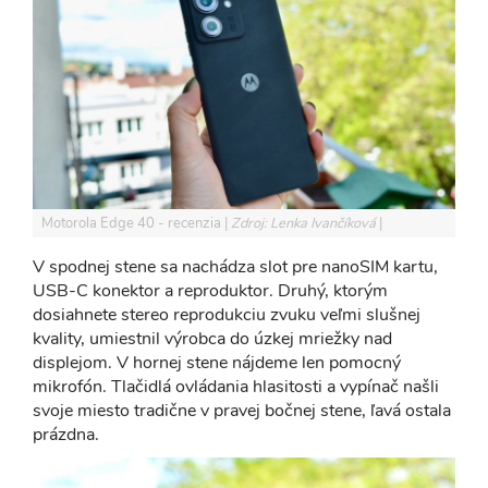
Motorola Edge 40 - recenzia
Zdroj: Lenka Ivančíková
V spodnej stene sa nachádza slot pre nanoSIM kartu,
USB-C konektor a reproduktor. Druhý, ktorým
dosiahnete stereo reprodukciu zvuku veľmi slušnej
kvality, umiestnil výrobca do úzkej mriežky nad
displejom. V hornej stene nájdeme len pomocný
mikrofón. Tlačidlá ovládania hlasitosti a vypínač našli
svoje miesto tradične v pravej bočnej stene, ľavá ostala
prázdna.