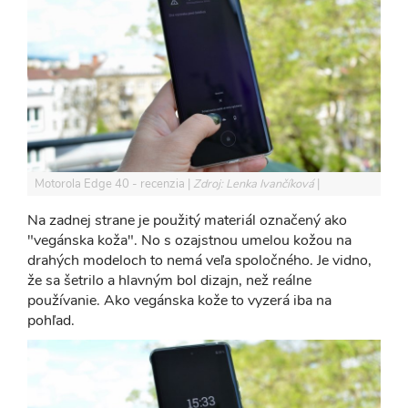
Motorola Edge 40 - recenzia
Zdroj: Lenka Ivančíková
Na zadnej strane je použitý materiál označený ako
"vegánska koža". No s ozajstnou umelou kožou na
drahých modeloch to nemá veľa spoločného. Je vidno,
že sa šetrilo a hlavným bol dizajn, než reálne
používanie. Ako vegánska kože to vyzerá iba na
pohľad.