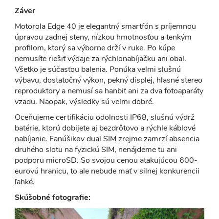
Záver
Motorola Edge 40 je elegantný smartfón s príjemnou
úpravou zadnej steny, nízkou hmotnosťou a tenkým
profilom, ktorý sa výborne drží v ruke. Po kúpe
nemusíte riešiť výdaje za rýchlonabíjačku ani obal.
Všetko je súčasťou balenia. Ponúka veľmi slušnú
výbavu, dostatočný výkon, pekný displej, hlasné stereo
reproduktory a nemusí sa hanbiť ani za dva fotoaparáty
vzadu. Naopak, výsledky sú veľmi dobré.
Oceňujeme certifikáciu odolnosti IP68, slušnú výdrž
batérie, ktorú dobijete aj bezdrôtovo a rýchle káblové
nabíjanie. Fanúšikov dual SIM zrejme zamrzí absencia
druhého slotu na fyzickú SIM, nenájdeme tu ani
podporu microSD. So svojou cenou atakujúcou 600-
eurovú hranicu, to ale nebude mať v silnej konkurencii
ľahké.
Skúšobné fotografie: