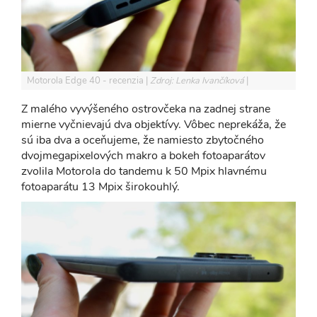
Motorola Edge 40 - recenzia
Zdroj: Lenka Ivančíková
Z malého vyvýšeného ostrovčeka na zadnej strane
mierne vyčnievajú dva objektívy. Vôbec neprekáža, že
sú iba dva a oceňujeme, že namiesto zbytočného
dvojmegapixelových makro a bokeh fotoaparátov
zvolila Motorola do tandemu k 50 Mpix hlavnému
fotoaparátu 13 Mpix širokouhlý.