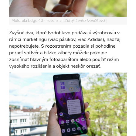
Motorola Edge 40 - recenzia
Zdroj: Lenka Ivančíková
Zvyšné dva, ktoré tvrdohlavo pridávajú výrobcovia v
rámci marketingu (viac pásikov, viac Adidas), naozaj
nepotrebujete. S rozostrením pozadia si pohodlne
poradí softvér a blízke zábery môžete pokojne
zosnímať hlavným fotoaparátom alebo použiť režim
vysokého rozlíšenia a objekt neskôr orezať.