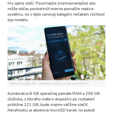
hry úplne stačí. Pozornejšie (rozmaznanejšie) oko
môže občas postrehnúť mierne pomalšie reakcie
systému, no v tejto cenovej kategórii nečakám rýchlosť
top modelu.
Motorola Edge 40 - recenzia
Zdroj: Lenka Ivančíková
Kombinácia 8 GB operačnej pamäte RAM a 256 GB
úložiska, z ktorého máte k dispozícii po rozbalení
približne 221 GB, bude zrejme väčšine stačiť.
Nevýhodou je absencia microSD kariet, no pokiaľ