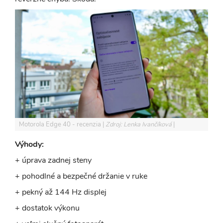
Motorola Edge 40 - recenzia
Zdroj: Lenka Ivančíková
Výhody:
+ úprava zadnej steny
+ pohodlné a bezpečné držanie v ruke
+ pekný až 144 Hz displej
+ dostatok výkonu