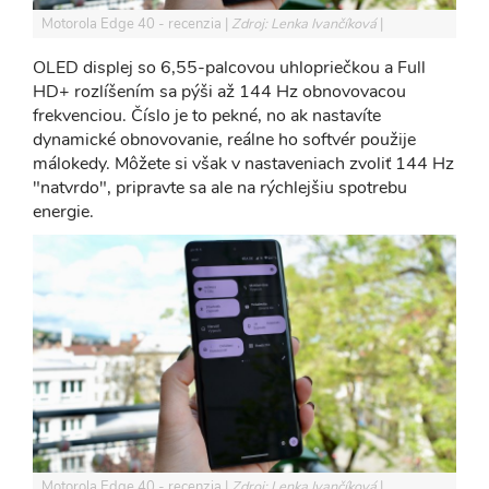
Motorola Edge 40 - recenzia
Zdroj: Lenka Ivančíková
OLED displej so 6,55-palcovou uhlopriečkou a Full
HD+ rozlíšením sa pýši až 144 Hz obnovovacou
frekvenciou. Číslo je to pekné, no ak nastavíte
dynamické obnovovanie, reálne ho softvér použije
málokedy. Môžete si však v nastaveniach zvoliť 144 Hz
"natvrdo", pripravte sa ale na rýchlejšiu spotrebu
energie.
Motorola Edge 40 - recenzia
Zdroj: Lenka Ivančíková