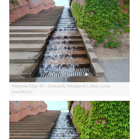
Motorola Edge 40 - širokouhlý fotoaparát
Zdroj: Lenka
Ivančíková