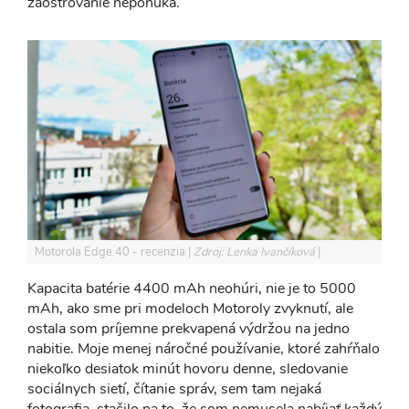
zaostrovanie neponúka.
Motorola Edge 40 - recenzia
Zdroj: Lenka Ivančíková
Kapacita batérie 4400 mAh neohúri, nie je to 5000
mAh, ako sme pri modeloch Motoroly zvyknutí, ale
ostala som príjemne prekvapená výdržou na jedno
nabitie. Moje menej náročné používanie, ktoré zahŕňalo
niekoľko desiatok minút hovoru denne, sledovanie
sociálnych sietí, čítanie správ, sem tam nejaká
fotografia, stačilo na to, že som nemusela nabíjať každý