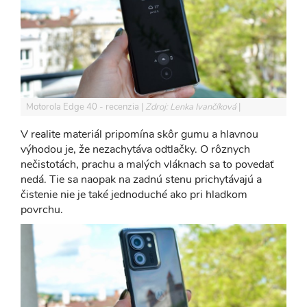
Motorola Edge 40 - recenzia
Zdroj: Lenka Ivančíková
V realite materiál pripomína skôr gumu a hlavnou
výhodou je, že nezachytáva odtlačky. O rôznych
nečistotách, prachu a malých vláknach sa to povedať
nedá. Tie sa naopak na zadnú stenu prichytávajú a
čistenie nie je také jednoduché ako pri hladkom
povrchu.