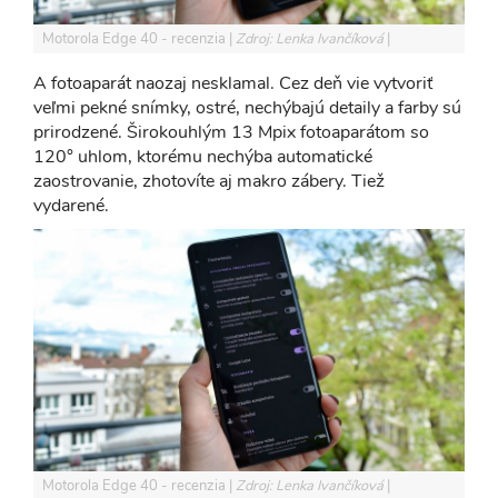
Motorola Edge 40 - recenzia
Zdroj: Lenka Ivančíková
A fotoaparát naozaj nesklamal. Cez deň vie vytvoriť
veľmi pekné snímky, ostré, nechýbajú detaily a farby sú
prirodzené. Širokouhlým 13 Mpix fotoaparátom so
120° uhlom, ktorému nechýba automatické
zaostrovanie, zhotovíte aj makro zábery. Tiež
vydarené.
Motorola Edge 40 - recenzia
Zdroj: Lenka Ivančíková