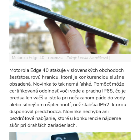
Motorola Edge 40 - recenzia
Zdroj: Lenka Ivančíková
Motorola Edge 40 atakuje v slovenských obchodoch
šesťstoeurovú hranicu, ktorá je konkurenciou slušne
obsadená. Novinka to tak nemá ľahké. Pomôcť môže
certifikovaná odolnosť voči vode a prachu IP68, čo je
predsa len väčšia istota pri nečakanom páde do vody
alebo silnejšom ošplechnutí, než slabšia IP52, ktorou
disponoval predchodca. Novinke nechýba ani
bezdrôtové nabíjanie, ktoré u konkurencie nájdeme
skôr pri drahších zariadeniach.