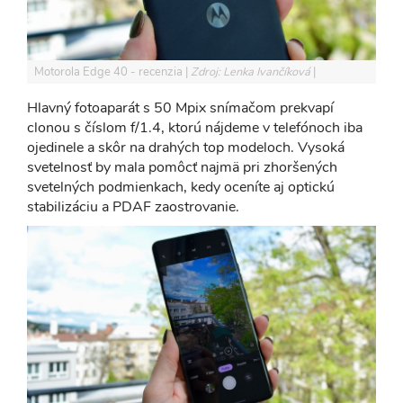
Motorola Edge 40 - recenzia
Zdroj: Lenka Ivančíková
Hlavný fotoaparát s 50 Mpix snímačom prekvapí
clonou s číslom f/1.4, ktorú nájdeme v telefónoch iba
ojedinele a skôr na drahých top modeloch. Vysoká
svetelnosť by mala pomôcť najmä pri zhoršených
svetelných podmienkach, kedy oceníte aj optickú
stabilizáciu a PDAF zaostrovanie.