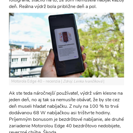
deň. Reálna výdrž bola približne deň a pol.
Motorola Edge 40 - recenzia
Zdroj: Lenka Ivančíková
Ak ste teda náročnejší používateľ, výdrž vám klesne na
jeden deň, no aj tak sa nemusíte obávať, že by ste cez
deň museli hľadať nabíjačku. Z nuly na 100 % to trvá
dodávanou 68 W nabíjačkou asi trištvrte hodiny.
Príjemným bonusom je bezdrôtové nabíjanie, ale druhé
zariadenie Motorolou Edge 40 bezdrôtovo nedobijete,
reverzné chýba. Škoda.