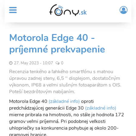
User
Skočiť
Prih
na
MENU
account
/
hlavný
Regi
menu
obsah
Sub
Motorola Edge 40 -
Header
príjemné prekvapenie
menu
27. May 2023 - 10:07
0
Recenzia tenkého a ľahkého smartfónu s matnou
úpravou zadnej steny, 6,5 '' displejom, dostatočným
výkonom, IP68 a veľmi slušným fotoaparátom s OIS.
Poteší bezdrôtovým nabíjaním.
Motorola Edge 40
(základné info)
oproti
predchádzajúcej generácii Edge 30
(základné info)
mierne pribrala na hmotnosti, no stále je hodnota 172
gramov veľmi príjemná. Pri podobnej veľkosti
uhlopriečky sa konkurencia pohybuje aj okolo 200-
gramovej hranice.