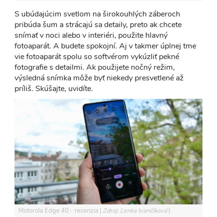
S ubúdajúcim svetlom na širokouhlých záberoch
pribúda šum a strácajú sa detaily, preto ak chcete
snímať v noci alebo v interiéri, použite hlavný
fotoaparát. A budete spokojní. Aj v takmer úplnej tme
vie fotoaparát spolu so softvérom vykúzliť pekné
fotografie s detailmi. Ak použijete nočný režim,
výsledná snímka môže byť niekedy presvetlené až
príliš. Skúšajte, uvidíte.
Motorola Edge 40 - recenzia
Zdroj: Lenka Ivančíková