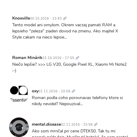
Trvalý
odkaz
Knoxville
30.10.2016 - 23:43
Tento model ani omylom. Okrem vacsej pamati RAM a
lepsieho "zeleza" ziaden dovod na zmenu. Ako majitel X
Style cakam na nieco lepsie...
Trvalý
odkaz
Roman Minárik
31.10.2016 - 17:55
Niečo lepšie? >>> LG V20, Google Pixel XL, Xiaomi Mi Note2
:-)
Trvalý
odkaz
oxy
01.11.2016 - 10:09
Roman podla coho porovnavas telefony ktore si
nikdy nevidel? Nepouzival...
Trvalý
odkaz
mental.disease
02.11.2016 - 15:58
Ako som mrnčal pri cene DTEK50. Tak tu mi