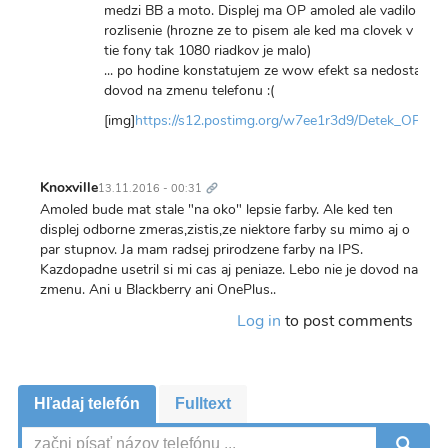
medzi BB a moto. Displej ma OP amoled ale vadilo mi
rozlisenie (hrozne ze to pisem ale ked ma clovek v ruke
tie fony tak 1080 riadkov je malo)
... po hodine konstatujem ze wow efekt sa nedostavil a 
dovod na zmenu telefonu :(
[img]
https://s12.postimg.org/w7ee1r3d9/Detek_OP3.jp
Trvalý
odkaz
Knoxville
13.11.2016 - 00:31
Amoled bude mat stale "na oko" lepsie farby. Ale ked ten
displej odborne zmeras,zistis,ze niektore farby su mimo aj o
par stupnov. Ja mam radsej prirodzene farby na IPS.
Kazdopadne usetril si mi cas aj peniaze. Lebo nie je dovod na
zmenu. Ani u Blackberry ani OnePlus..
Log in
to post comments
Hľadaj telefón
Fulltext
V