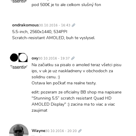
pod 500€ je to ale celkom slušný fon
Trvalý
odkaz
ondrakomous
30.10.2016 - 16:43
5.5-inch, 2560x1440, 534PPI
Scratch-resistant AMOLED, buh te vyslysel.
Trvalý
odkaz
oxy
30.10.2016 - 19:37
Na začiatku sa pisalo o amoled teraz všetci pisu
ips, v uk je uz naskladneny v obchodoch za
solidnu cenu. :)
Ostava len počkať ma realne testy.
edit: pozeram ze oficialny BB shop ma napisane
"Stunning 5.5” scratch resistant Quad HD
AMOLED Display" :) zacina ma to viac a viac
zaujimat
Trvalý
odkaz
Wayne
30.10.2016 - 20:20