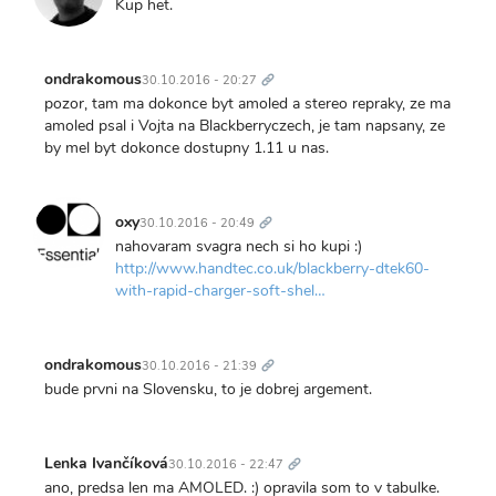
Kup het.
Trvalý
odkaz
ondrakomous
30.10.2016 - 20:27
pozor, tam ma dokonce byt amoled a stereo repraky, ze ma
amoled psal i Vojta na Blackberryczech, je tam napsany, ze
by mel byt dokonce dostupny 1.11 u nas.
Trvalý
odkaz
oxy
30.10.2016 - 20:49
nahovaram svagra nech si ho kupi :)
http://www.handtec.co.uk/blackberry-dtek60-
with-rapid-charger-soft-shel…
Trvalý
odkaz
ondrakomous
30.10.2016 - 21:39
bude prvni na Slovensku, to je dobrej argement.
Trvalý
odkaz
Lenka Ivančíková
30.10.2016 - 22:47
ano, predsa len ma AMOLED. :) opravila som to v tabulke.