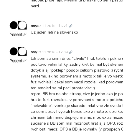
naopak príde fajn. Myslím tá britská, čo sem pastol
nerd.
Trvalý
odkaz
oxy
02.11.2016 - 16:21
Uz jeden letí na slovensko
Trvalý
odkaz
oxy
12.11.2016 - 17:09
tak som sa snim dnes "chvilu" hral. telefon pekne spra
pocitovo velmi lahky. zadny kryt by mal byt skeneny ale
dotyk a aj "poklep" posobi celkom plastovo :) rychlost
systemu, ak ho porovnam s moto x tak je vo vsetkom 
fuz rychlejsi, cakal som vacsi rozdiel. ked porovnam disp
ten amoled sa mi paci proste viac :)
repro, BB hra na obe strany, cize je jedno ako je poloze
hra to furt rovnako... v porovnani s moto x potichu a
"nekvalitne". vonku je skaredo, relativne zle svetlo tak f
co som spravil vyerali horsie ako z moto x. cize ked to 
zhrniem tak mimo displeju ma nic moc extra nezaujalo.
sucasne s BB som mal moznost hrat aj s OP3. rozdiel 
rychlosti medzi OP3 a BB je rovnaky (v prospech OP3)