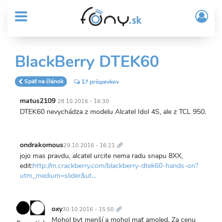
User
Skočiť
Prih
na
MENU
account
/
hlavný
Regi
menu
obsah
Sub
BlackBerry DTEK60
Header
menu
Späť na článok
17 príspevkov
matus2109
28.10.2016 - 16:30
DTEK60 nevychádza z modelu Alcatel Idol 4S, ale z TCL 950.
Trvalý
odkaz
ondrakomous
29.10.2016 - 16:21
jojo mas pravdu, alcatel urcite nema radu snapu 8XX,
edit:
http://m.crackberry.com/blackberry-dtek60-hands-on?
utm_medium=slider&ut…
Trvalý
odkaz
oxy
30.10.2016 - 15:50
Mohol byt menší a mohol mať amoled. Za cenu