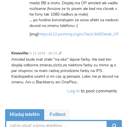
medzi BB a moto. Displej ma OP amoled ale vadilo mi
rozlisenie (hrozne ze to pisem ale ked ma clovek v ruke
tie fony tak 1080 riadkov je malo)
... po hodine konstatujem ze wow efekt sa nedostavil a 
dovod na zmenu telefonu :(
[img]
https://s12.postimg.org/w7ee1r3d9/Detek_OP3.jp
Trvalý
odkaz
Knoxville
13.11.2016 - 00:31
Amoled bude mat stale "na oko" lepsie farby. Ale ked ten
displej odborne zmeras,zistis,ze niektore farby su mimo aj o
par stupnov. Ja mam radsej prirodzene farby na IPS.
Kazdopadne usetril si mi cas aj peniaze. Lebo nie je dovod na
zmenu. Ani u Blackberry ani OnePlus..
Log in
to post comments
Hľadaj telefón
Fulltext
V