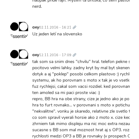
naopak príde fajn. Myslím tá britská, čo sem pastol
nerd.
Trvalý
odkaz
oxy
02.11.2016 - 16:21
Uz jeden letí na slovensko
Trvalý
odkaz
oxy
12.11.2016 - 17:09
tak som sa snim dnes "chvilu" hral. telefon pekne spra
pocitovo velmi lahky. zadny kryt by mal byt skeneny ale
dotyk a aj "poklep" posobi celkom plastovo :) rychlost
systemu, ak ho porovnam s moto x tak je vo vsetkom 
fuz rychlejsi, cakal som vacsi rozdiel. ked porovnam disp
ten amoled sa mi paci proste viac :)
repro, BB hra na obe strany, cize je jedno ako je poloze
hra to furt rovnako... v porovnani s moto x potichu a
"nekvalitne". vonku je skaredo, relativne zle svetlo tak f
co som spravil vyerali horsie ako z moto x. cize ked to 
zhrniem tak mimo displeju ma nic moc extra nezaujalo.
sucasne s BB som mal moznost hrat aj s OP3. rozdiel 
rychlosti medzi OP3 a BB je rovnaky (v prospech OP3)