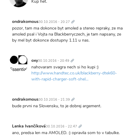
Kup het.
Trvalý
odkaz
ondrakomous
30.10.2016 - 20:27
pozor, tam ma dokonce byt amoled a stereo repraky, ze ma
amoled psal i Vojta na Blackberryczech, je tam napsany, ze
by mel byt dokonce dostupny 1.11 u nas.
Trvalý
odkaz
oxy
30.10.2016 - 20:49
nahovaram svagra nech si ho kupi :)
http://www.handtec.co.uk/blackberry-dtek60-
with-rapid-charger-soft-shel…
Trvalý
odkaz
ondrakomous
30.10.2016 - 21:39
bude prvni na Slovensku, to je dobrej argement.
Trvalý
odkaz
Lenka Ivančíková
30.10.2016 - 22:47
ano, predsa len ma AMOLED. :) opravila som to v tabulke.