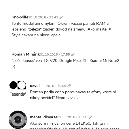
Trvalý
odkaz
Knoxville
30.10.2016 - 23:43
Tento model ani omylom. Okrem vacsej pamati RAM a
lepsieho "zeleza" ziaden dovod na zmenu. Ako majitel X
Style cakam na nieco lepsie...
Trvalý
odkaz
Roman Minárik
31.10.2016 - 17:55
Niečo lepšie? >>> LG V20, Google Pixel XL, Xiaomi Mi Note2
:-)
Trvalý
odkaz
oxy
01.11.2016 - 10:09
Roman podla coho porovnavas telefony ktore si
nikdy nevidel? Nepouzival...
Trvalý
odkaz
mental.disease
02.11.2016 - 15:58
Ako som mrnčal pri cene DTEK50. Tak tu mi