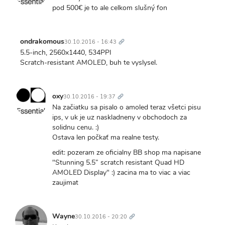
pod 500€ je to ale celkom slušný fon
Trvalý
odkaz
ondrakomous
30.10.2016 - 16:43
5.5-inch, 2560x1440, 534PPI
Scratch-resistant AMOLED, buh te vyslysel.
Trvalý
odkaz
oxy
30.10.2016 - 19:37
Na začiatku sa pisalo o amoled teraz všetci pisu
ips, v uk je uz naskladneny v obchodoch za
solidnu cenu. :)
Ostava len počkať ma realne testy.
edit: pozeram ze oficialny BB shop ma napisane
"Stunning 5.5” scratch resistant Quad HD
AMOLED Display" :) zacina ma to viac a viac
zaujimat
Trvalý
odkaz
Wayne
30.10.2016 - 20:20