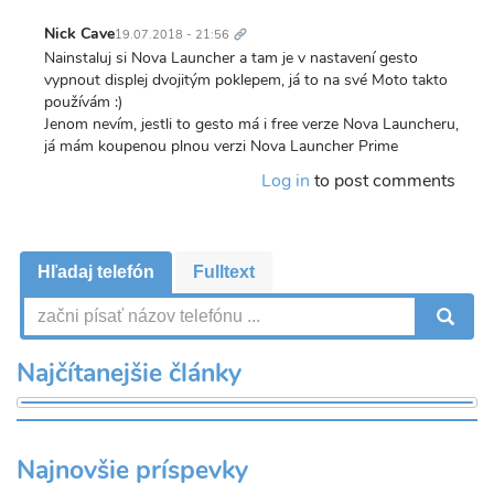
Trvalý
odkaz
Nick Cave
19.07.2018 - 21:56
Nainstaluj si Nova Launcher a tam je v nastavení gesto
vypnout displej dvojitým poklepem, já to na své Moto takto
používám :)
Jenom nevím, jestli to gesto má i free verze Nova Launcheru,
já mám koupenou plnou verzi Nova Launcher Prime
Log in
to post comments
Hľadaj telefón
Fulltext
V
Najčítanejšie články
Najnovšie príspevky