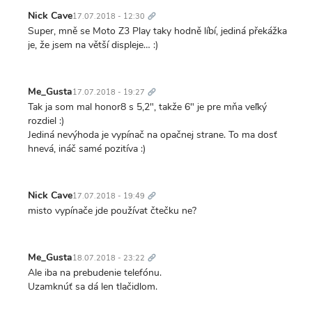
Trvalý
odkaz
Nick Cave
17.07.2018 - 12:30
Super, mně se Moto Z3 Play taky hodně líbí, jediná překážka
je, že jsem na větší displeje… :)
Trvalý
odkaz
Me_Gusta
17.07.2018 - 19:27
Tak ja som mal honor8 s 5,2", takže 6" je pre mňa veľký
rozdiel :)
Jediná nevýhoda je vypínač na opačnej strane. To ma dosť
hnevá, ináč samé pozitíva :)
Trvalý
odkaz
Nick Cave
17.07.2018 - 19:49
misto vypínače jde používat čtečku ne?
Trvalý
odkaz
Me_Gusta
18.07.2018 - 23:22
Ale iba na prebudenie telefónu.
Uzamknúť sa dá len tlačidlom.