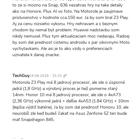
to ze si mozno na Snap. 636 nezahras hry na take detaily
ako na Honore. Plus Al vo foto. Na Motorole je zaujimave
prislusenstvo v hodnote cca.150 eur. Ja by som bral Z3 Play.
Aj za cenu nizsieho vykonu. Hry nehravam a s beznym
chodom by nemal byt problem. Huawei nadstavbu som
nikdy nemusel. Plus tym aktualizaciam moc nedavaju. Radsej
by som dal prednost cistemu androidu s par sikovnymi Moto
vychytavkami. Ale asi je to ako vzdy o preferenciach
uzivatela k danej znacke.
Trvalý
odkaz
TechGuy
24.06.2018 - 15:33
Motorola Z3 Play má 8 jadrový procesor, ale ide o úsporné
jadrá (1,8 GHz) a výrobný proces je tiež pomerne starý
14nm. Honor 10 má 8 jadrový procesor, ale ide o 4xA73
(2,36 GHz) výkonné jadrá + ďaľšie 4xA53 (1.84 GHz) + 10nm
(lepšia výdrž batérie). Ja by som dal prednosť Honoru 10, ale
neurobíš zle keď budeš čakať na Asus Zenfone 5Z ten bude
mať Snapdragon 845.
Trvalý