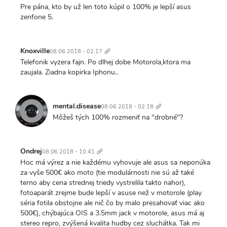
Pre pána, kto by už len toto kúpil o 100% je lepší asus
zenfone 5.
Trvalý
odkaz
Knoxville
08.06.2018 - 02:17
Telefonik vyzera fajn. Po dlhej dobe Motorola,ktora ma
zaujala. Ziadna kopirka Iphonu..
Trvalý
odkaz
mental.disease
08.06.2018 - 02:18
Môžeš tých 100% rozmeniť na "drobné"?
Trvalý
odkaz
Ondrej
08.06.2018 - 10:41
Hoc má výrez a nie každému vyhovuje ale asus sa neponúka
za vyše 500€ ako moto (tie modulárnosti nie sú až také
terno aby cena strednej triedy vystrelila takto nahor),
fotoaparát zrejme bude lepší v asuse než v motorole (play
séria fotila obstojne ale nič čo by malo presahovať viac ako
500€), chýbajúca OIS a 3.5mm jack v motorole, asus má aj
stereo repro, zvýšená kvalita hudby cez sluchátka. Tak mi