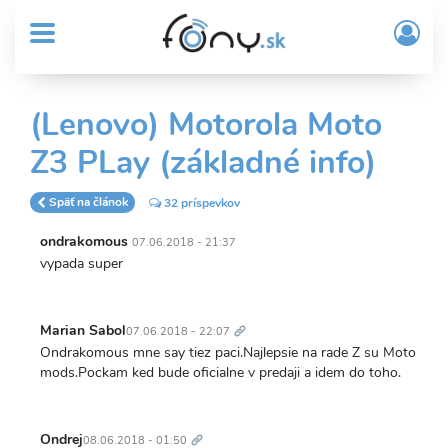
User
Skočiť
Prih
na
MENU
account
/
hlavný
Regi
menu
obsah
Sub
(Lenovo) Motorola Moto
Header
Z3 PLay (základné info)
menu
Späť na článok
32 príspevkov
ondrakomous
07.06.2018 - 21:37
vypada super
Trvalý
odkaz
Marian Sabol
07.06.2018 - 22:07
Ondrakomous mne say tiez paci.Najlepsie na rade Z su Moto
mods.Pockam ked bude oficialne v predaji a idem do toho.
Trvalý
odkaz
Ondrej
08.06.2018 - 01:50