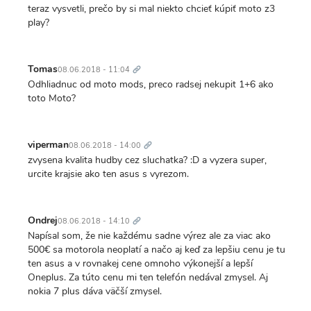
teraz vysvetli, prečo by si mal niekto chcieť kúpiť moto z3
play?
Trvalý
odkaz
Tomas
08.06.2018 - 11:04
Odhliadnuc od moto mods, preco radsej nekupit 1+6 ako
toto Moto?
Trvalý
odkaz
viperman
08.06.2018 - 14:00
zvysena kvalita hudby cez sluchatka? :D a vyzera super,
urcite krajsie ako ten asus s vyrezom.
Trvalý
odkaz
Ondrej
08.06.2018 - 14:10
Napísal som, že nie každému sadne výrez ale za viac ako
500€ sa motorola neoplatí a načo aj keď za lepšiu cenu je tu
ten asus a v rovnakej cene omnoho výkonejší a lepší
Oneplus. Za túto cenu mi ten telefón nedával zmysel. Aj
nokia 7 plus dáva väčší zmysel.