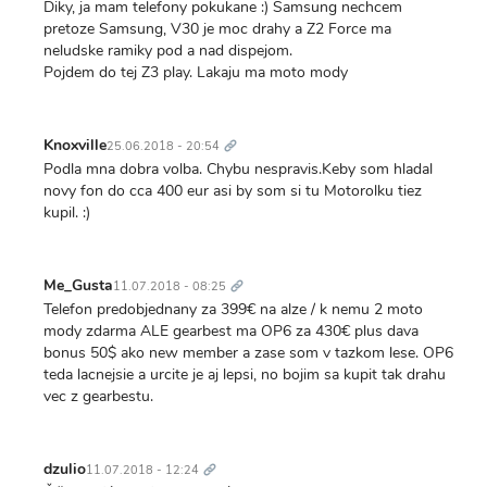
Diky, ja mam telefony pokukane :) Samsung nechcem
pretoze Samsung, V30 je moc drahy a Z2 Force ma
neludske ramiky pod a nad dispejom.
Pojdem do tej Z3 play. Lakaju ma moto mody
Trvalý
odkaz
Knoxville
25.06.2018 - 20:54
Podla mna dobra volba. Chybu nespravis.Keby som hladal
novy fon do cca 400 eur asi by som si tu Motorolku tiez
kupil. :)
Trvalý
odkaz
Me_Gusta
11.07.2018 - 08:25
Telefon predobjednany za 399€ na alze / k nemu 2 moto
mody zdarma ALE gearbest ma OP6 za 430€ plus dava
bonus 50$ ako new member a zase som v tazkom lese. OP6
teda lacnejsie a urcite je aj lepsi, no bojim sa kupit tak drahu
vec z gearbestu.
Trvalý
odkaz
dzulio
11.07.2018 - 12:24