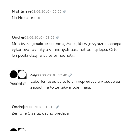
Trvalý
odkaz
Nightmare
09.06.2018 - 01:33
No Nokia urcite
Trvalý
odkaz
Ondrej
09.06.2018 - 09:55
Mna by zaujimalo preco nie aj Asus, ktory je vyrazne lacnejsi
vykonovo rovnaky a v mnohych parametroch aj lepsi. Ci to
len podla dizajnu sa to tu hodnoti...
Trvalý
odkaz
oxy
09.06.2018 - 12:40
Lebo ten asus sa este ani nepredava a v asuse uz
zabudli na to ze taky model maju.
Trvalý
odkaz
Ondrej
09.06.2018 - 15:16
Zenfone 5 sa uz davno predava
Trvalý