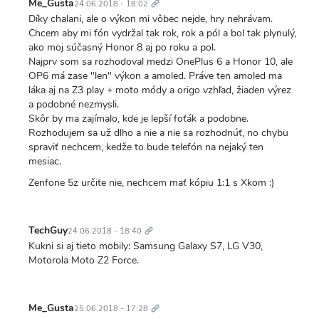
odkaz
Me_Gusta
24.06.2018 - 18:02
Díky chalani, ale o výkon mi vôbec nejde, hry nehrávam.
Chcem aby mi fón vydržal tak rok, rok a pól a bol tak plynulý,
ako moj súčasný Honor 8 aj po roku a pol.
Najprv som sa rozhodoval medzi OnePlus 6 a Honor 10, ale
OP6 má zase "len" výkon a amoled. Práve ten amoled ma
láka aj na Z3 play + moto módy a origo vzhľad, žiaden výrez
a podobné nezmysli.
Skôr by ma zajímalo, kde je lepší foťák a podobne.
Rozhodujem sa už dlho a nie a nie sa rozhodnúť, no chybu
spraviť nechcem, kedže to bude telefón na nejaký ten
mesiac.
Zenfone 5z určite nie, nechcem mať kópiu 1:1 s Xkom :)
Trvalý
odkaz
TechGuy
24.06.2018 - 18:40
Kukni si aj tieto mobily: Samsung Galaxy S7, LG V30,
Motorola Moto Z2 Force.
Trvalý
odkaz
Me_Gusta
25.06.2018 - 17:28