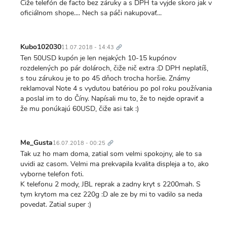
Čiže telefón de facto bez záruky a s DPH ta vyjde skoro jak v
oficiálnom shope.... Nech sa páči nakupovať...
Trvalý
odkaz
Kubo102030
11.07.2018 - 14:43
Ten 50USD kupón je len nejakých 10-15 kupónov
rozdelených po pár dolároch, čiže nič extra :D DPH neplatíš,
s tou zárukou je to po 45 dňoch trocha horšie. Známy
reklamoval Note 4 s vydutou batériou po pol roku používania
a poslal im to do Číny. Napísali mu to, že to nejde opraviť a
že mu ponúkajú 60USD, čiže asi tak :)
Trvalý
odkaz
Me_Gusta
16.07.2018 - 00:25
Tak uz ho mam doma, zatial som velmi spokojny, ale to sa
uvidi az casom. Velmi ma prekvapila kvalita displeja a to, ako
vyborne telefon foti.
K telefonu 2 mody, JBL reprak a zadny kryt s 2200mah. S
tym krytom ma cez 220g :D ale ze by mi to vadilo sa neda
povedat. Zatial super :)