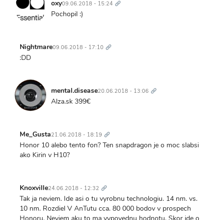
odkaz
oxy
09.06.2018 - 15:24
Pochopil :)
Trvalý
odkaz
Nightmare
09.06.2018 - 17:10
:DD
Trvalý
odkaz
mental.disease
20.06.2018 - 13:06
Alza.sk 399€
Trvalý
odkaz
Me_Gusta
21.06.2018 - 18:19
Honor 10 alebo tento fon? Ten snapdragon je o moc slabsi
ako Kirin v H10?
Trvalý
odkaz
Knoxville
24.06.2018 - 12:32
Tak ja neviem. Ide asi o tu vyrobnu technologiu. 14 nm. vs.
10 nm. Rozdiel V AnTutu cca. 80 000 bodov v prospech
Honoru. Neviem aku to ma vypovednu hodnotu. Skor ide o