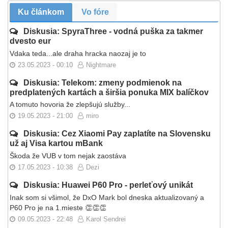
Ku článkom
Vo fóre
Diskusia: SpyraThree - vodná puška za takmer
dvesto eur
Vdaka teda...ale draha hracka naozaj je to
23.05.2023 - 00:10
Nightmare
Diskusia: Telekom: zmeny podmienok na
predplatených kartách a širšia ponuka MIX balíčkov
A tomuto hovoria že zlepšujú služby...
19.05.2023 - 21:00
miro
Diskusia: Cez Xiaomi Pay zaplatíte na Slovensku
už aj Visa kartou mBank
Škoda že VUB v tom nejak zaostáva
17.05.2023 - 10:38
Dezi
Diskusia: Huawei P60 Pro - perleťový unikát
Inak som si všimol, že DxO Mark bol dneska aktualizovaný a
P60 Pro je na 1.mieste 👏👏👏
09.05.2023 - 22:48
Karol Sendrei