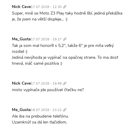
Trvalý
odkaz
Nick Cave
17.07.2018 - 12:30
Super, mně se Moto Z3 Play taky hodně líbí, jediná překážka
je, že jsem na větší displeje… :)
Trvalý
odkaz
Me_Gusta
17.07.2018 - 19:27
Tak ja som mal honor8 s 5,2", takže 6" je pre mňa veľký
rozdiel :)
Jediná nevýhoda je vypínač na opačnej strane. To ma dosť
hnevá, ináč samé pozitíva :)
Trvalý
odkaz
Nick Cave
17.07.2018 - 19:49
misto vypínače jde používat čtečku ne?
Trvalý
odkaz
Me_Gusta
18.07.2018 - 23:22
Ale iba na prebudenie telefónu.
Uzamknúť sa dá len tlačidlom.