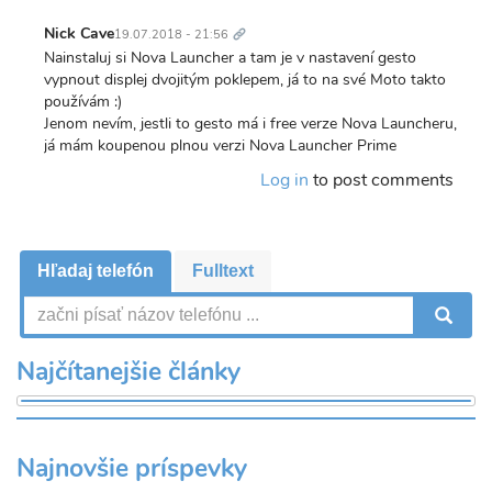
Trvalý
odkaz
Nick Cave
19.07.2018 - 21:56
Nainstaluj si Nova Launcher a tam je v nastavení gesto
vypnout displej dvojitým poklepem, já to na své Moto takto
používám :)
Jenom nevím, jestli to gesto má i free verze Nova Launcheru,
já mám koupenou plnou verzi Nova Launcher Prime
Log in
to post comments
Hľadaj telefón
Fulltext
V
Najčítanejšie články
Najnovšie príspevky