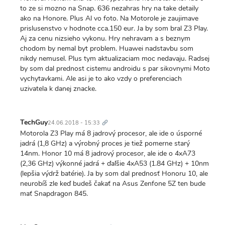
to ze si mozno na Snap. 636 nezahras hry na take detaily
ako na Honore. Plus Al vo foto. Na Motorole je zaujimave
prislusenstvo v hodnote cca.150 eur. Ja by som bral Z3 Play.
Aj za cenu nizsieho vykonu. Hry nehravam a s beznym
chodom by nemal byt problem. Huawei nadstavbu som
nikdy nemusel. Plus tym aktualizaciam moc nedavaju. Radsej
by som dal prednost cistemu androidu s par sikovnymi Moto
vychytavkami. Ale asi je to ako vzdy o preferenciach
uzivatela k danej znacke.
Trvalý
odkaz
TechGuy
24.06.2018 - 15:33
Motorola Z3 Play má 8 jadrový procesor, ale ide o úsporné
jadrá (1,8 GHz) a výrobný proces je tiež pomerne starý
14nm. Honor 10 má 8 jadrový procesor, ale ide o 4xA73
(2,36 GHz) výkonné jadrá + ďaľšie 4xA53 (1.84 GHz) + 10nm
(lepšia výdrž batérie). Ja by som dal prednosť Honoru 10, ale
neurobíš zle keď budeš čakať na Asus Zenfone 5Z ten bude
mať Snapdragon 845.
Trvalý