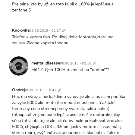
Pre pána, kto by už len toto kúpil o 100% je lepší asus
zenfone 5.
Trvalý
odkaz
Knoxville
08.06.2018 - 02:17
Telefonik vyzera fajn. Po dlhej dobe Motorola,ktora ma
zaujala. Ziadna kopirka Iphonu..
Trvalý
odkaz
mental.disease
08.06.2018 - 02:18
Môžeš tých 100% rozmeniť na "drobné"?
Trvalý
odkaz
Ondrej
08.06.2018 - 10:41
Hoc má výrez a nie každému vyhovuje ale asus sa neponúka
za vyše 500€ ako moto (tie modulárnosti nie sú až také
terno aby cena strednej triedy vystrelila takto nahor),
fotoaparát zrejme bude lepší v asuse než v motorole (play
séria fotila obstojne ale nič čo by malo presahovať viac ako
500€), chýbajúca OIS a 3.5mm jack v motorole, asus má aj
stereo repro, zvýšená kvalita hudby cez sluchátka. Tak mi