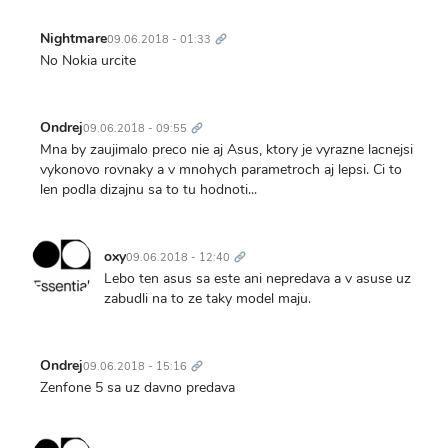
Trvalý
odkaz
Nightmare
09.06.2018 - 01:33
No Nokia urcite
Trvalý
odkaz
Ondrej
09.06.2018 - 09:55
Mna by zaujimalo preco nie aj Asus, ktory je vyrazne lacnejsi
vykonovo rovnaky a v mnohych parametroch aj lepsi. Ci to
len podla dizajnu sa to tu hodnoti...
Trvalý
odkaz
oxy
09.06.2018 - 12:40
Lebo ten asus sa este ani nepredava a v asuse uz
zabudli na to ze taky model maju.
Trvalý
odkaz
Ondrej
09.06.2018 - 15:16
Zenfone 5 sa uz davno predava
Trvalý