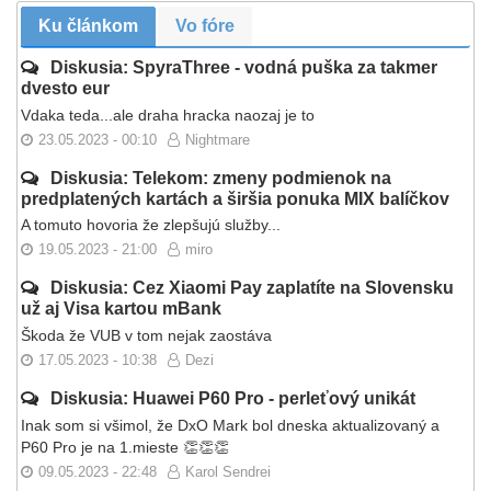
Ku článkom
Vo fóre
Diskusia: SpyraThree - vodná puška za takmer
dvesto eur
Vdaka teda...ale draha hracka naozaj je to
23.05.2023 - 00:10
Nightmare
Diskusia: Telekom: zmeny podmienok na
predplatených kartách a širšia ponuka MIX balíčkov
A tomuto hovoria že zlepšujú služby...
19.05.2023 - 21:00
miro
Diskusia: Cez Xiaomi Pay zaplatíte na Slovensku
už aj Visa kartou mBank
Škoda že VUB v tom nejak zaostáva
17.05.2023 - 10:38
Dezi
Diskusia: Huawei P60 Pro - perleťový unikát
Inak som si všimol, že DxO Mark bol dneska aktualizovaný a
P60 Pro je na 1.mieste 👏👏👏
09.05.2023 - 22:48
Karol Sendrei