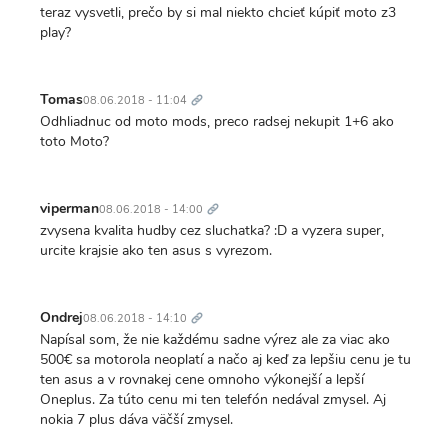
teraz vysvetli, prečo by si mal niekto chcieť kúpiť moto z3
play?
Trvalý
odkaz
Tomas
08.06.2018 - 11:04
Odhliadnuc od moto mods, preco radsej nekupit 1+6 ako
toto Moto?
Trvalý
odkaz
viperman
08.06.2018 - 14:00
zvysena kvalita hudby cez sluchatka? :D a vyzera super,
urcite krajsie ako ten asus s vyrezom.
Trvalý
odkaz
Ondrej
08.06.2018 - 14:10
Napísal som, že nie každému sadne výrez ale za viac ako
500€ sa motorola neoplatí a načo aj keď za lepšiu cenu je tu
ten asus a v rovnakej cene omnoho výkonejší a lepší
Oneplus. Za túto cenu mi ten telefón nedával zmysel. Aj
nokia 7 plus dáva väčší zmysel.