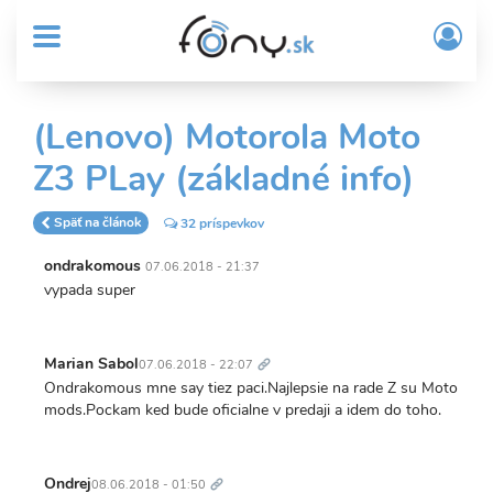
User
Skočiť
Prih
na
MENU
account
/
hlavný
Regi
menu
obsah
Sub
(Lenovo) Motorola Moto
Header
Z3 PLay (základné info)
menu
Späť na článok
32 príspevkov
ondrakomous
07.06.2018 - 21:37
vypada super
Trvalý
odkaz
Marian Sabol
07.06.2018 - 22:07
Ondrakomous mne say tiez paci.Najlepsie na rade Z su Moto
mods.Pockam ked bude oficialne v predaji a idem do toho.
Trvalý
odkaz
Ondrej
08.06.2018 - 01:50