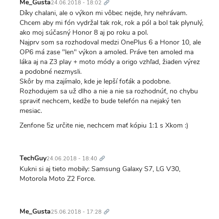
odkaz
Me_Gusta
24.06.2018 - 18:02
Díky chalani, ale o výkon mi vôbec nejde, hry nehrávam.
Chcem aby mi fón vydržal tak rok, rok a pól a bol tak plynulý,
ako moj súčasný Honor 8 aj po roku a pol.
Najprv som sa rozhodoval medzi OnePlus 6 a Honor 10, ale
OP6 má zase "len" výkon a amoled. Práve ten amoled ma
láka aj na Z3 play + moto módy a origo vzhľad, žiaden výrez
a podobné nezmysli.
Skôr by ma zajímalo, kde je lepší foťák a podobne.
Rozhodujem sa už dlho a nie a nie sa rozhodnúť, no chybu
spraviť nechcem, kedže to bude telefón na nejaký ten
mesiac.
Zenfone 5z určite nie, nechcem mať kópiu 1:1 s Xkom :)
Trvalý
odkaz
TechGuy
24.06.2018 - 18:40
Kukni si aj tieto mobily: Samsung Galaxy S7, LG V30,
Motorola Moto Z2 Force.
Trvalý
odkaz
Me_Gusta
25.06.2018 - 17:28