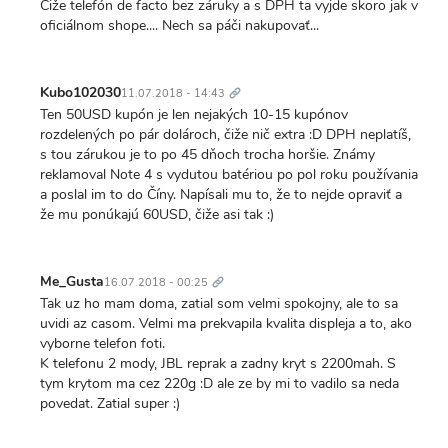
Čiže telefón de facto bez záruky a s DPH ta vyjde skoro jak v
oficiálnom shope.... Nech sa páči nakupovať...
Trvalý
odkaz
Kubo102030
11.07.2018 - 14:43
Ten 50USD kupón je len nejakých 10-15 kupónov
rozdelených po pár dolároch, čiže nič extra :D DPH neplatíš,
s tou zárukou je to po 45 dňoch trocha horšie. Známy
reklamoval Note 4 s vydutou batériou po pol roku používania
a poslal im to do Číny. Napísali mu to, že to nejde opraviť a
že mu ponúkajú 60USD, čiže asi tak :)
Trvalý
odkaz
Me_Gusta
16.07.2018 - 00:25
Tak uz ho mam doma, zatial som velmi spokojny, ale to sa
uvidi az casom. Velmi ma prekvapila kvalita displeja a to, ako
vyborne telefon foti.
K telefonu 2 mody, JBL reprak a zadny kryt s 2200mah. S
tym krytom ma cez 220g :D ale ze by mi to vadilo sa neda
povedat. Zatial super :)