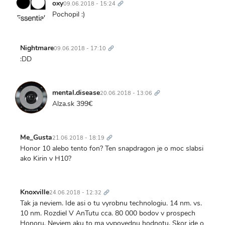
odkaz
oxy
09.06.2018 - 15:24
Pochopil :)
Trvalý
odkaz
Nightmare
09.06.2018 - 17:10
:DD
Trvalý
odkaz
mental.disease
20.06.2018 - 13:06
Alza.sk 399€
Trvalý
odkaz
Me_Gusta
21.06.2018 - 18:19
Honor 10 alebo tento fon? Ten snapdragon je o moc slabsi
ako Kirin v H10?
Trvalý
odkaz
Knoxville
24.06.2018 - 12:32
Tak ja neviem. Ide asi o tu vyrobnu technologiu. 14 nm. vs.
10 nm. Rozdiel V AnTutu cca. 80 000 bodov v prospech
Honoru. Neviem aku to ma vypovednu hodnotu. Skor ide o