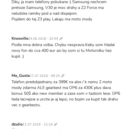
Diky, ja mam telefony pokukane :) Samsung nechcem
pretoze Samsung, V30 je moc drahy a Z2 Force ma
neludske ramiky pod a nad dispejom.
Pojdem do tej Z3 play. Lakaju ma moto mody
Trvalý
odkaz
Knoxville
25.06.2018 - 20:54
Podla mna dobra volba. Chybu nespravis.Keby som hladal
novy fon do cca 400 eur asi by som si tu Motorolku tiez
kupil. :)
Trvalý
odkaz
Me_Gusta
11.07.2018 - 08:25
Telefon predobjednany za 399€ na alze / k nemu 2 moto
mody zdarma ALE gearbest ma OP6 za 430€ plus dava
bonus 50$ ako new member a zase som v tazkom lese. OP6
teda lacnejsie a urcite je aj lepsi, no bojim sa kupit tak drahu
vec z gearbestu.
Trvalý
odkaz
dzulio
11.07.2018 - 12:24