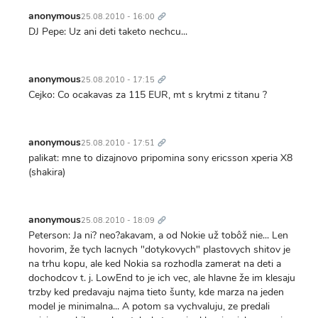
Trvalý
odkaz
anonymous
25.08.2010 - 16:00
DJ Pepe: Uz ani deti taketo nechcu...
Trvalý
odkaz
anonymous
25.08.2010 - 17:15
Cejko: Co ocakavas za 115 EUR, mt s krytmi z titanu ?
Trvalý
odkaz
anonymous
25.08.2010 - 17:51
palikat: mne to dizajnovo pripomina sony ericsson xperia X8
(shakira)
Trvalý
odkaz
anonymous
25.08.2010 - 18:09
Peterson: Ja ni? neo?akavam, a od Nokie už tobôž nie... Len
hovorim, že tych lacnych "dotykovych" plastovych shitov je
na trhu kopu, ale ked Nokia sa rozhodla zamerat na deti a
dochodcov t. j. LowEnd to je ich vec, ale hlavne že im klesaju
trzby ked predavaju najma tieto šunty, kde marza na jeden
model je minimalna... A potom sa vychvaluju, ze predali