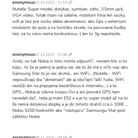
odkaz
anonymous
21.10.2010 - 17:53
Nutella: Super model, dotykac, symbian, sdhc, 3.5mm jack,
VGA video.. fotak mam na salame, mobilom fotia len socky,
wifi je tiez pre socky alebo aknemanov. ako Gps s externym
modulom do auta a na turistiku skvele, na pocuvanie hudby
tiez. za tu cenu nema konkurenciu :) len to 3g nepotesilo.
Trvalý
odkaz
anonymous
07.11.2010 - 22:08
Andy: no tak Nokia si toto mohla odpusti?... neviem kto si to
kúpi... to že je pekný je jedna vec ale to že má o ni?o viac ako
Samsung Star to je vec druhá... ani WiFi... (Nutella - WiFi
nepoužívajú iba "aknemani" ale aj oby?ajní ?alší ?udia, WiFi
neslúži len na pripojenie bezdrôtovo k internetu... ) a to
GPS... Nokia je slávna svojou Ovi a ani posratú GPS tam
nevedeli da?... teda ja mám E52 a a je to super mobil až na to
že nemá dotykový displej a je do tohoto drahší cca o 100€ ...
Nokiu 5250 hodnotím ako "nástupcu" Samsungu Star pod
záštitou Nokie
Trvalý
odkaz
anonymous
08.11.2010 - 09:58