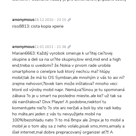
Trvalý
odkaz
anonymous
16.12.2010 - 23:10
riso8813: cista kopia xperie
Trvalý
odkaz
anonymous
12.01.2011 - 21:36
Marian6663: Každý vyrobok smeruje k ur?itej cie?ovej
skupine a deli sa na ur?ite skupiny,low end,mid end a high
end,treba si uvedomi? že Nokia v prvom rade urobila
smartphone o cene!pre ludi ktorý nechcu ma? hlúpy
mobil,tak že má to OS Symbian,ale mnohým z vás to asi ni?
zrejme nehovori,?lovek tam može inštalova? mnoho veci
ktoré od výroby mobil napr. Nemá,va?šinou je tu spominaná
zábava ?o je u smart na posledno mieste..ale ke? už tak sa
dá nainštalova? Divx Player! A podobne,niektorí tu
komentujete nie?o ?o ste ani neržali a boli by ste radi keby
ho máte,ani jeden z vás tu nevyužijete mobil na
100%!bezohladu nato ?i to má 8mpx ale 2mpx je to mobil a
mobil je o tom aby sa z neho volalo,pisali sms,mms,emaily a
išiel internet,mal dobre prepracovaný organizer at?!! A