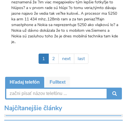
neznamená že ?im viac megapixelov tým lepšie fotky!!je to
hlúpos? a v prvom rade sú hlúpi ?o tomu veria,týmto dávaju
jasne najavo že vedia tak ve?ke kulové.. A procesor ma 5250
ka arm 11 434 mhz..128mb ram a za ten peniaz?!fajn
smastphone a Nokia sa neprezentuje 5250 ako vlajkovú lo? a
Nokia už dávno dokázala že to s mobilom vie.Siemens a
Nokia sú zasluhou toho že je dnes mobilná technika tam kde
je..
Pagination
Aktuálna
1
Page
2
Ďalšia
next
Posledná
last
stránka
strana
strana
Hľadaj telefón
Fulltext
V
Najčítanejšie články