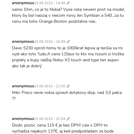
odkaz
anonymous
25.08.2010 - 19:49
samo: Ehm, co je to Nokia? Vyse roka neviem prist na model,
ktory by bol naozaj v niecom novy, len Symbian a S40...za tu
cenu ma toho Orange Boston podstatne viac.
Trvalý
odkaz
anonymous
25.08.2010 - 20:49
Dave: 5230 oproti tomu to je 1000krat lepsia aj tenšia sa mi
vydi ako toto ?udo.A cena 115eur to kto ma rozum si troška
priplaty a kupy radšej Nokiu X3 touch and type ten aspon
ako tak je dobrý
Trvalý
odkaz
anonymous
25.08.2010 - 21:00
Miki: Preco nevie nokia spravit dotykovy disp. nad 3,5 palca
??
Trvalý
odkaz
anonymous
25.08.2010 - 21:04
Dodo: pozor, cena 115 € je bez DPH! cize s DPH to
vychadza nejakych 137€, aj ked predpokladam ze bude