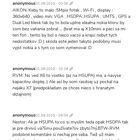
odkaz
anonymous
31.08.2010 - 00:06
AIKON: Keby to malo :5Mpix fotak , Wi-Fi , display :
360x640 , video min: VGA , HSDPA ,HSUPA , UMTS , GPS a
Dual Led blesk tak by to bola uplne idealna nokia ktoru by
som bez vahania zobral ... (brat ma aj X10mini a paci sa mi
ten fon . tento by bol o nieco vacsii a krajsi nebyt tych
nedostatkov :D ) skoda este jeden takyto podobny musi
vyjst nokia a s tym co som vymenoval :D
Trvalý
odkaz
anonymous
31.08.2010 - 20:34
RVM: No ved X6 to vsetko (az na HSUPA) ma, a navyse
kapacitny displej :) Ale asi by som rasdsej uz pockal na
nejaku X7 (predpokladam ze chces nieco s hranatym
dizajnom)
Trvalý
odkaz
anonymous
01.09.2010 - 04:04
Nestor: Ak je HSUPA to co si myslím teda opak HSDPA tak
je pre drvivú vä?šinu používate?ov zbyto?ný.BTW-RVM
podobné komentáre si nechaj pre seba. Tiež už mám