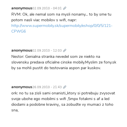
Trvalý
odkaz
anonymous
02.09.2010 - 04:01
RVM: Ok, ale nemal som na mysli nonamy... to by sme tu
potom nasli viac mobilov s wifi, napr:
http://www.supermobily.sk/supermobily/eshop/0/0/5/121-
CPWG6
Trvalý
odkaz
anonymous
02.09.2010 - 12:03
Nestor: Genialna stranka nevedel som ze niekto na
slovensku predava oficialne cinske mobily.Myslim ze fony.sk
by sa mohli pustit do testovania aspon par kuskov.
Trvalý
odkaz
anonymous
26.09.2010 - 21:43
ork: no tu sa zisli sami onanisti,,ktory si potrebuju zvysovat
svoje ubohe ego mobilmi s wifi ,5mpx fotakmi s af a led
diodami a podobne kraviny,, sa zobudte vy mumaci z toho
sna,
Trvalý