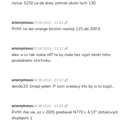
nizsia. 5230 sa da dnes zohnat okolo tych 130.
Trvalý
odkaz
anonymous
25.08.2010 - 21:05
RVM: no len orange boston nestoji 115 ale 200 €
Trvalý
odkaz
anonymous
25.08.2010 - 22:12
alex: a co tak nokia n8? ta by mala tiez vyjst okolo toho
posledneho stvrtroku
Trvalý
odkaz
anonymous
26.08.2010 - 01:52
dendo33: šmejd jeden :P som zvedavý kto by si to kúpil...
Trvalý
odkaz
anonymous
26.08.2010 - 01:55
RVM: Ale vie, uz v 2005 predavali N770 s 4.13" dotykovym
displejom :)