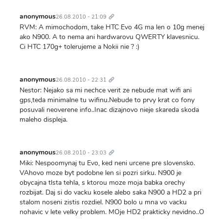
Trvalý
odkaz
anonymous
26.08.2010 - 21:09
RVM: A mimochodom, take HTC Evo 4G ma len o 10g menej
ako N900. A to nema ani hardwarovu QWERTY klavesnicu.
Ci HTC 170g+ tolerujeme a Nokii nie ? :)
Trvalý
odkaz
anonymous
26.08.2010 - 22:31
Nestor: Nejako sa mi nechce verit ze nebude mat wifi ani
gps,teda minimalne tu wifinu.Nebude to prvy krat co fony
posuvali neoverene info..Inac dizajnovo nieje skareda skoda
maleho displeja.
Trvalý
odkaz
anonymous
26.08.2010 - 23:03
Miki: Nespoomynaj tu Evo, ked neni urcene pre slovensko.
VAhovo moze byt podobne len si pozri sirku. N900 je
obycajna tlsta tehla, s ktorou moze moja babka orechy
rozbijat. Daj si do vacku kosele alebo saka N900 a HD2 a pri
stalom noseni zistis rozdiel. N900 bolo u mna vo vacku
nohavic v lete velky problem. MOje HD2 prakticky nevidno..O