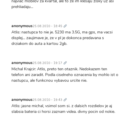
najviac mobilov za kvartal, ale to ze im klesaju zisky uz asi
prehliadaju...
Trvalý
odkaz
anonymous
25.08.2010 - 18:45
Atlis: nastupca to nie je. 5230 ma 3.5G, ma gps, ma vacsi
displej... zaujimave je, ze v pl je dokonca predavana s
drziakom do auta a kartou 2gb.
Trvalý
odkaz
anonymous
25.08.2010 - 19:17
Michal Krajcir: Atlis, preto ten otaznik. Nedokazem ten
telefon ani zaradit. Podla ciselneho oznacenia by mohlo ist o
nastupcu, ale funkcnou vybavou urcite nie.
Trvalý
odkaz
anonymous
25.08.2010 - 19:43
Atlis: jasne michal, vsimol som si. z dalsich rozdielov je aj
slabsia bateria ci horsi zaznam videa. divny pocin od nokie.
Trvalý