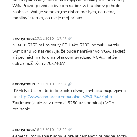
Wifi. Pravdupovediac by som sa bez wifi uplne v pohode
zaobisiel. Wifi je samozrejme dobre pre tych, co nemaju
mobilny internet, co nie je moj pripad.
Trvalý
odkaz
anonymous
17.11.2010 - 17:47
Nutella: 5250 má rovnaký CPU ako 5230, rovnakú verziu
Symbianu ?o nasved?uje, že bude nahráva? vo VGA. Taktiež
v špecinách na forum.nokia.com uvádzajú VGA... Takže
odkia? máš tých 320x240??
Trvalý
odkaz
anonymous
17.11.2010 - 19:57
RVM: No tiez mi to bolo trochu divne, chybicku maju zjavne
tu:
http://www.gsmarena.com/nokia_5250-3477.php
.
Zaujimave je ale ze v recenzii 5250 uz spominaju VGA
rozlisenie.
Trvalý
odkaz
anonymous
16.12.2010 - 13:29
element: Pocuvanie hudby je pre aknemanov, pripadne socky