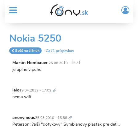
User
Skočiť
Prih
na
MENU
account
/
hlavný
Regi
menu
obsah
Sub
Nokia 5250
Header
menu
Späť na článok
71 príspevkov
Martin Hombauer
25.08.2010 - 15:31
je uplne v poho
Trvalý
odkaz
lelo
19.04.2012 - 17:02
nema wifi
Trvalý
odkaz
anonymous
25.08.2010 - 15:56
Peterson: ?alši "dotykovy" Symbianovy plastak pre deti...