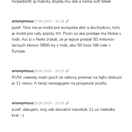
torpedo08: aj malicky displej mu dali a nema wifi blééé
Trvalý
odkaz
anonymous
27.08.2010 - 10:18
jozef: Toto nie je mobil pre europske deti a dochodcov, toto
je mobil pre cely azijsky trh. Pozri sa ake predaje ma Nokia v
Indii. Asi si v Nokii zratali, ze je lepsie predat 50 milionov
lacnych klonov 5800-ky v Indii, ako 50 tisoc N8-ciek v
Europe.
Trvalý
odkaz
anonymous
29.08.2010 - 19:27
RVM: niekedy mam pocit ze vekovy priemer na tejto diskuzii
je 11 rokov. A teraz nereagujem na prispevok jozefa.
Trvalý
odkaz
anonymous
29.08.2010 - 22:03
jozef: dakujem, moj vek dosiahol nasobok 11 uz niekolko
krat ;-)
Trvalý