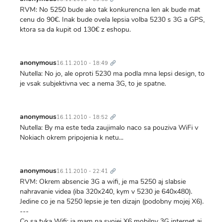
RVM: No 5250 bude ako tak konkurencna len ak bude mat
cenu do 90€. Inak bude ovela lepsia volba 5230 s 3G a GPS,
ktora sa da kupit od 130€ z eshopu.
Trvalý
odkaz
anonymous
16.11.2010 - 18:49
Nutella: No jo, ale oproti 5230 ma podla mna lepsi design, to
je vsak subjektivna vec a nema 3G, to je spatne.
Trvalý
odkaz
anonymous
16.11.2010 - 18:52
Nutella: By ma este teda zaujimalo naco sa pouziva WiFi v
Nokiach okrem pripojenia k netu...
Trvalý
odkaz
anonymous
16.11.2010 - 22:41
RVM: Okrem absencie 3G a wifi, je ma 5250 aj slabsie
nahravanie videa (iba 320x240, kym v 5230 je 640x480).
Jedine co je na 5250 lepsie je ten dizajn (podobny mojej X6).
---
Co sa tyka Wifi: ja mam na svojej X6 mobilny 3G internet aj