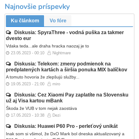
Najnovšie príspevky
Ku článkom
Vo fóre
Diskusia: SpyraThree - vodná puška za takmer
dvesto eur
Vdaka teda...ale draha hracka naozaj je to
23.05.2023 - 00:10
Nightmare
Diskusia: Telekom: zmeny podmienok na
predplatených kartách a širšia ponuka MIX balíčkov
A tomuto hovoria že zlepšujú služby...
19.05.2023 - 21:00
miro
Diskusia: Cez Xiaomi Pay zaplatíte na Slovensku
už aj Visa kartou mBank
Škoda že VUB v tom nejak zaostáva
17.05.2023 - 10:38
Dezi
Diskusia: Huawei P60 Pro - perleťový unikát
Inak som si všimol, že DxO Mark bol dneska aktualizovaný a