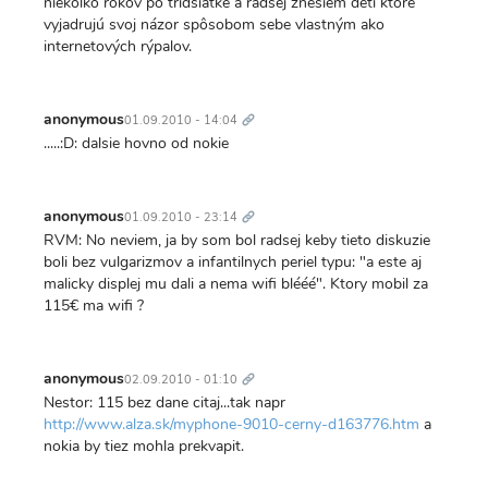
niekolko rokov po tridsiatke a radšej znesiem deti ktoré
vyjadrujú svoj názor spôsobom sebe vlastným ako
internetových rýpalov.
Trvalý
odkaz
anonymous
01.09.2010 - 14:04
.....:D: dalsie hovno od nokie
Trvalý
odkaz
anonymous
01.09.2010 - 23:14
RVM: No neviem, ja by som bol radsej keby tieto diskuzie
boli bez vulgarizmov a infantilnych periel typu: "a este aj
malicky displej mu dali a nema wifi blééé". Ktory mobil za
115€ ma wifi ?
Trvalý
odkaz
anonymous
02.09.2010 - 01:10
Nestor: 115 bez dane citaj...tak napr
http://www.alza.sk/myphone-9010-cerny-d163776.htm
a
nokia by tiez mohla prekvapit.