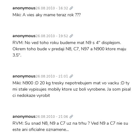
Trvalý
odkaz
anonymous
26.08.2010 - 16:32
Miki: A vies aky mame teraz rok ???
Trvalý
odkaz
anonymous
26.08.2010 - 19:52
RVM: No ved toho roku budeme mat N9 s 4" displejom.
Okrem toho bude v predaji N8, C7, N97 a N900 ktore maju
3.5".
Trvalý
odkaz
anonymous
26.08.2010 - 21:01
Miki: N900 :D 20 kg tresky nepotrebujem mat vo vacku :D ty
mi stale vypisujes mobily ktore uz boli vyrobene. Ja som pisal
ci nedokaze vyrobit
Trvalý
odkaz
anonymous
26.08.2010 - 21:06
RVM: Su snad N8, N9 a C7 uz na trhu ? Ved N9 a C7 nie su
este ani oficialne oznamene...