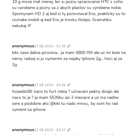
10 g moze mat menej. len si pozry spracovanie HTC s coho
su vyrobene a pozry sa z akych plastov su vyrobene nokie.
Spomynam HD 2 aj ked si ty porovnaval Evo, prakticky su to
rovnake mobili aj ked Evo je trosku tlstejsi. Gramatiku
nekukaj :P
Trvalý
odkaz
anonymous
27.08.2010 - 01:36
kiki: zase dalsia picovina... ja mam 5800 XM ale uz mi lezie na
nervy. radsej si ju vymenim za nejaky Iphone 2g... hoci aj za
2g
Trvalý
odkaz
anonymous
27.08.2010 - 03:26
torpedo08: naco to furt robia ? uznavam pekny dizajn ale
naco to je ? ja mam 5530ku asi 2 mesiace a uz ma riadne
sere a podobne ako @kiki tu nado mnou,, by som ho rad
vymenil za iphone
Trvalý
odkaz
anonymous
27.08.2010 - 03:27