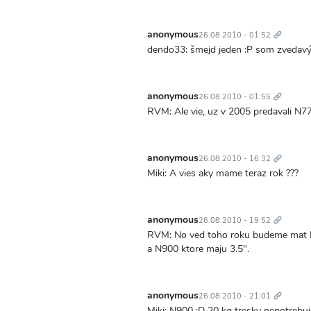
Trvalý
odkaz
anonymous
26.08.2010 - 01:52
dendo33: šmejd jeden :P som zvedavý kt
Trvalý
odkaz
anonymous
26.08.2010 - 01:55
RVM: Ale vie, uz v 2005 predavali N7
Trvalý
odkaz
anonymous
26.08.2010 - 16:32
Miki: A vies aky mame teraz rok ???
Trvalý
odkaz
anonymous
26.08.2010 - 19:52
RVM: No ved toho roku budeme mat N9
a N900 ktore maju 3.5".
Trvalý
odkaz
anonymous
26.08.2010 - 21:01
Miki: N900 :D 20 kg tresky nepotrebuj