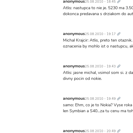
odkaz
anonymous
25.08.2010 - 18:45
Atlis: nastupca to nie je. 5230 ma 3.5G,
dokonca predavana s drziakom do aut
Trvalý
odkaz
anonymous
25.08.2010 - 19:17
Michal Krajcir: Atlis, preto ten otazni
oznacenia by mohlo ist o nastupcu, al
Trvalý
odkaz
anonymous
25.08.2010 - 19:43
Atlis: jasne michal, vsimol som si. z da
divny pocin od nokie.
Trvalý
odkaz
anonymous
25.08.2010 - 19:49
samo: Ehm, co je to Nokia? Vyse roka 
len Symbian a S40...za tu cenu ma to
Trvalý
odkaz
anonymous
25.08.2010 - 20:49