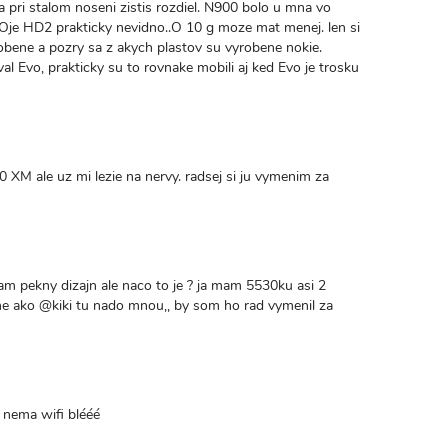
pri stalom noseni zistis rozdiel. N900 bolo u mna vo
MOje HD2 prakticky nevidno..O 10 g moze mat menej. len si
bene a pozry sa z akych plastov su vyrobene nokie.
 Evo, prakticky su to rovnake mobili aj ked Evo je trosku
00 XM ale uz mi lezie na nervy. radsej si ju vymenim za
am pekny dizajn ale naco to je ? ja mam 5530ku asi 2
e ako @kiki tu nado mnou,, by som ho rad vymenil za
a nema wifi blééé