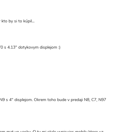
o by si to kúpil...
70 s 4.13" dotykovym displejom :)
 s 4" displejom. Okrem toho bude v predaji N8, C7, N97
em mat vo vacku :D ty mi stale vypisujes mobily ktore uz