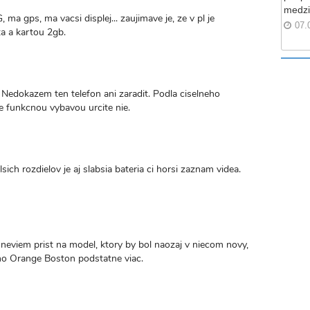
medzi
 ma gps, ma vacsi displej... zaujimave je, ze v pl je
07.
a a kartou 2gb.
k. Nedokazem ten telefon ani zaradit. Podla ciselneho
e funkcnou vybavou urcite nie.
lsich rozdielov je aj slabsia bateria ci horsi zaznam videa.
neviem prist na model, ktory by bol naozaj v niecom novy,
ho Orange Boston podstatne viac.