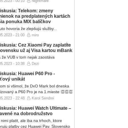
05.2023 - 00:10
Nightmare
iskusia: Telekom: zmeny
ienok na predplatených kartách
ršia ponuka MIX balíčkov
to hovoria že zlepšujú služby...
05.2023 - 21:00
miro
iskusia: Cez Xiaomi Pay zaplatíte
lovensku už aj Visa kartou mBank
 že VUB v tom nejak zaostáva
05.2023 - 10:38
Dezi
iskusia: Huawei P60 Pro -
eťový unikát
som si všimol, že DxO Mark bol dneska
lizovaný a P60 Pro je na 1.mieste 👏👏👏
05.2023 - 22:48
Karol Sendrei
iskusia: Huawei Watch Ultimate –
ravené na dobrodružstvo
nimi platit, ale iba na trhoch, ktore
ruju platby cez Huawei Pay. Slovensko