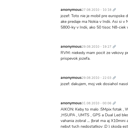
Trvalý
odkaz
anonymous
27.08.2010 - 10:18
jozef: Toto nie je mobil pre europske d
ake predaje ma Nokia v Indii. Asi si v 
5800-ky v Indii, ako 50 tisoc N8-ciek 
Trvalý
odkaz
anonymous
29.08.2010 - 19:27
RVM: niekedy mam pocit ze vekovy prie
prispevok jozefa.
Trvalý
odkaz
anonymous
29.08.2010 - 22:03
jozef: dakujem, moj vek dosiahol nasob
Trvalý
odkaz
anonymous
31.08.2010 - 00:06
AIKON: Keby to malo :5Mpix fotak , W
,HSUPA , UMTS , GPS a Dual Led blesk
vahania zobral ... (brat ma aj X10mini a
nebyt tych nedostatkov :D ) skoda es