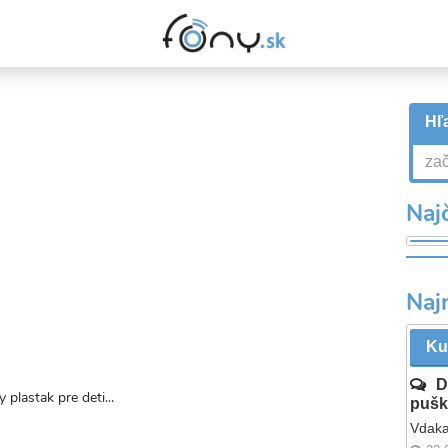
Hľa
Najč
Naj
Ku
D
plastak pre deti...
pušk
Vdaka