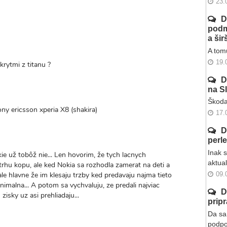
23.
D
podm
a ši
A tomu
19.
rytmi z titanu ?
D
na S
Škoda
ny ericsson xperia X8 (shakira)
17.
D
perl
Inak 
ie už tobôž nie... Len hovorim, že tych lacnych
aktua
trhu kopu, ale ked Nokia sa rozhodla zamerat na deti a
ale hlavne že im klesaju trzby ked predavaju najma tieto
09.
imalna... A potom sa vychvaluju, ze predali najviac
D
 zisky uz asi prehliadaju...
prip
Da sa 
podpo