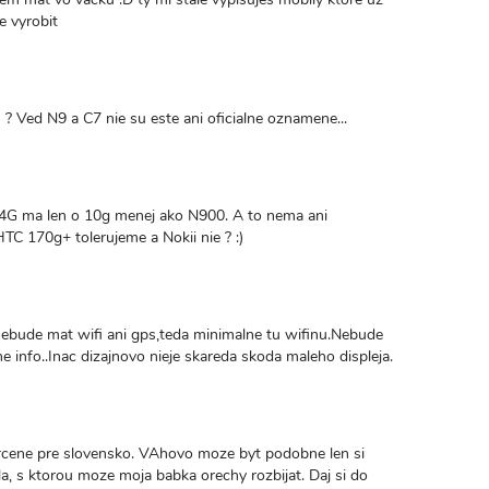
e vyrobit
 Ved N9 a C7 nie su este ani oficialne oznamene...
G ma len o 10g menej ako N900. A to nema ani
C 170g+ tolerujeme a Nokii nie ? :)
 nebude mat wifi ani gps,teda minimalne tu wifinu.Nebude
e info..Inac dizajnovo nieje skareda skoda maleho displeja.
rcene pre slovensko. VAhovo moze byt podobne len si
hla, s ktorou moze moja babka orechy rozbijat. Daj si do