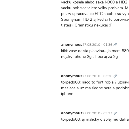
vacku kosele alebo saka N900 a HD2 a 
vacku nohavic v lete velky problem. 
pozry spracovanie HTC s coho su vyro
Spomynam HD 2 aj ked si ty porovnaval
tlstejsi. Gramatiku nekukaj :P
Trvalý
odkaz
anonymous
27.08.2010 - 01:36
kiki: zase dalsia picovina... ja mam 58
nejaky Iphone 2g... hoci aj za 2g
Trvalý
odkaz
anonymous
27.08.2010 - 03:26
torpedo08: naco to furt robia ? uznav
mesiace a uz ma riadne sere a podobn
iphone
Trvalý
odkaz
anonymous
27.08.2010 - 03:27
torpedo08: aj malicky displej mu dali 