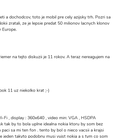
eti a dochodcov, toto je mobil pre cely azijsky trh. Pozri sa
Nokii zratali, ze je lepsie predat 50 milionov lacnych klonov
v Europe.
mer na tejto diskuzii je 11 rokov. A teraz nereagujem na
ok 11 uz niekolko krat ;-)
i-Fi , display : 360x640 , video min: VGA , HSDPA
 tak by to bola uplne idealna nokia ktoru by som bez
 paci sa mi ten fon . tento by bol o nieco vacsii a krajsi
te jeden takyto podobny musi vyjst nokia a s tym co som