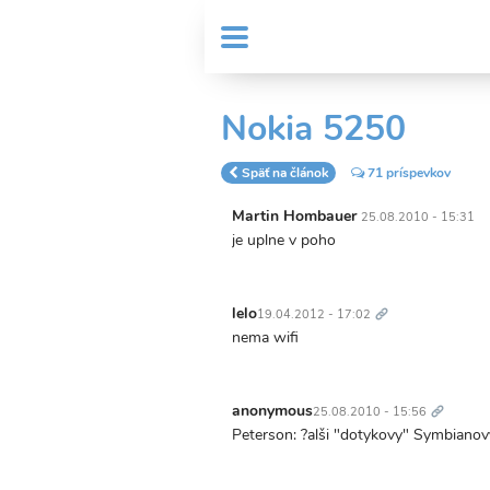
Skočiť
User
na
MENU
Sub
account
hlavný
Header
obsah
menu
menu
Nokia 5250
Späť na článok
71 príspevkov
Martin Hombauer
25.08.2010 - 15:31
je uplne v poho
Trvalý
odkaz
lelo
19.04.2012 - 17:02
nema wifi
Trvalý
odkaz
anonymous
25.08.2010 - 15:56
Peterson: ?alši "dotykovy" Symbianovy 
Trvalý