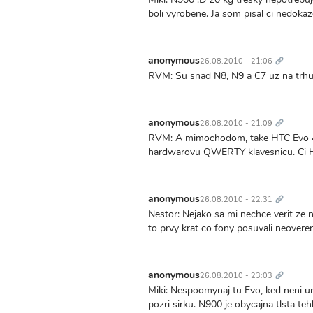
boli vyrobene. Ja som pisal ci nedokaz
Trvalý
odkaz
anonymous
26.08.2010 - 21:06
RVM: Su snad N8, N9 a C7 uz na trhu ?
Trvalý
odkaz
anonymous
26.08.2010 - 21:09
RVM: A mimochodom, take HTC Evo 4
hardwarovu QWERTY klavesnicu. Ci HT
Trvalý
odkaz
anonymous
26.08.2010 - 22:31
Nestor: Nejako sa mi nechce verit ze
to prvy krat co fony posuvali neoveren
Trvalý
odkaz
anonymous
26.08.2010 - 23:03
Miki: Nespoomynaj tu Evo, ked neni u
pozri sirku. N900 je obycajna tlsta te