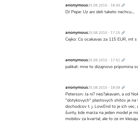
odkaz
anonymous
25.08.2010 - 16:00
DJ Pepe: Uz ani deti taketo nechcu...
Trvalý
odkaz
anonymous
25.08.2010 - 17:15
Cejko: Co ocakavas za 115 EUR, mt s k
Trvalý
odkaz
anonymous
25.08.2010 - 17:51
palikat: mne to dizajnovo pripomina so
Trvalý
odkaz
anonymous
25.08.2010 - 18:09
Peterson: Ja ni? neo?akavam, a od Nok
"dotykovych" plastovych shitov je na 
dochodcov t. j. LowEnd to je ich vec, 
šunty, kde marza na jeden model je min
mobilov za kvartal, ale to ze im klesaju
Trvalý