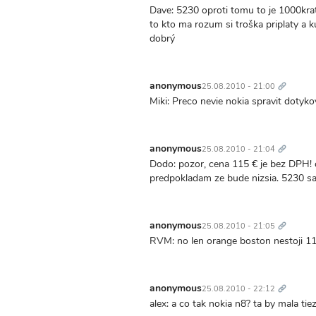
Dave: 5230 oproti tomu to je 1000krat
to kto ma rozum si troška priplaty a 
dobrý
Trvalý
odkaz
anonymous
25.08.2010 - 21:00
Miki: Preco nevie nokia spravit dotyko
Trvalý
odkaz
anonymous
25.08.2010 - 21:04
Dodo: pozor, cena 115 € je bez DPH! 
predpokladam ze bude nizsia. 5230 sa
Trvalý
odkaz
anonymous
25.08.2010 - 21:05
RVM: no len orange boston nestoji 11
Trvalý
odkaz
anonymous
25.08.2010 - 22:12
alex: a co tak nokia n8? ta by mala ti