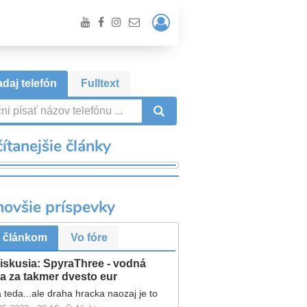
Prihlásiť
/
Registrácia
daj telefón
Fulltext
VYHĽADÁVANIE
ítanejšie články
novšie príspevky
 článkom
Vo fóre
iskusia: SpyraThree - vodná
a za takmer dvesto eur
 teda...ale draha hracka naozaj je to