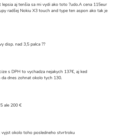
 lepsia aj tenšia sa mi vydi ako toto ?udo.A cena 115eur
kupy radšej Nokiu X3 touch and type ten aspon ako tak je
vy disp. nad 3,5 palca ??
cize s DPH to vychadza nejakych 137€, aj ked
 da dnes zohnat okolo tych 130.
5 ale 200 €
ez vyjst okolo toho posledneho stvrtroku