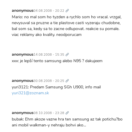
Trvalý
odkaz
anonymous
04.08.2008 - 20:22
Mario: no mal som ho tyzden a rychlo som ho vracal. vrzgal,
nevysuval sa pruzne a tie plastove casti vyzeraju chudobne,
bal som sa, kedy sa to zacne odlupovat. reakcie su pomale.
viac reklamy ako kvality. neodporucam
Trvalý
odkaz
anonymous
14.08.2008 - 15:35
xxx: je lepší tento samsung alebo N95 ? dakujeem
Trvalý
odkaz
anonymous
30.08.2008 - 20:25
yuri3121: Predam Samsung SGh U900, info mail
yuri321@zoznam.sk
Trvalý
odkaz
anonymous
08.10.2008 - 23:28
bubak: Ehm akoze vazne hra ten samsung az tak potichu?bo
ani mobil walkman-y nehraju bohvi ako...