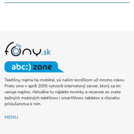
Telefóny, najmä tie mobilné, sú našim koníčkom už mnoho rokov.
O
Preto sme v apríli 2005 vytvorili internetový server, ktorý sa im
PROJEKTE
venuje naplno. Aktuálne tu nájdete novinky a recenzie zo sveta
FONY.SK
bežných mobiných telefónov i smartfónov, tabletov a rôzneho
príslušenstva k nim.
MENU