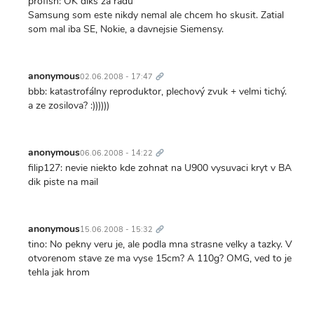
profish: OK diks za radu
Samsung som este nikdy nemal ale chcem ho skusit. Zatial
som mal iba SE, Nokie, a davnejsie Siemensy.
Trvalý
odkaz
anonymous
02.06.2008 - 17:47
bbb: katastrofálny reproduktor, plechový zvuk + velmi tichý.
a ze zosilova? :))))))
Trvalý
odkaz
anonymous
06.06.2008 - 14:22
filip127: nevie niekto kde zohnat na U900 vysuvaci kryt v BA
dik piste na mail
Trvalý
odkaz
anonymous
15.06.2008 - 15:32
tino: No pekny veru je, ale podla mna strasne velky a tazky. V
otvorenom stave ze ma vyse 15cm? A 110g? OMG, ved to je
tehla jak hrom
Trvalý