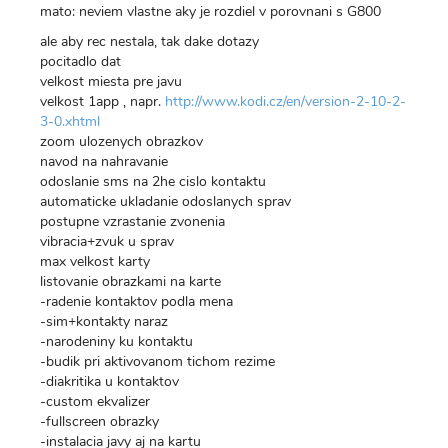
mato: neviem vlastne aky je rozdiel v porovnani s G800
ale aby rec nestala, tak dake dotazy
pocitadlo dat
velkost miesta pre javu
velkost 1app , napr.
http://www.kodi.cz/en/version-2-10-2-
3-0.xhtml
zoom ulozenych obrazkov
navod na nahravanie
odoslanie sms na 2he cislo kontaktu
automaticke ukladanie odoslanych sprav
postupne vzrastanie zvonenia
vibracia+zvuk u sprav
max velkost karty
listovanie obrazkami na karte
-radenie kontaktov podla mena
-sim+kontakty naraz
-narodeniny ku kontaktu
-budik pri aktivovanom tichom rezime
-diakritika u kontaktov
-custom ekvalizer
-fullscreen obrazky
-instalacia javy aj na kartu