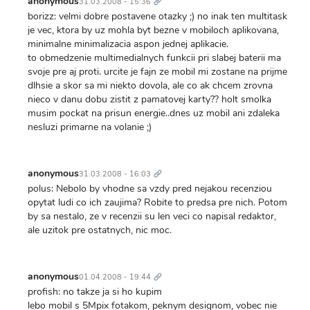
anonymous
31.03.2008 - 15:36
borizz: velmi dobre postavene otazky ;) no inak ten multitask
je vec, ktora by uz mohla byt bezne v mobiloch aplikovana,
minimalne minimalizacia aspon jednej aplikacie.
to obmedzenie multimedialnych funkcii pri slabej baterii ma
svoje pre aj proti. urcite je fajn ze mobil mi zostane na prijme
dlhsie a skor sa mi niekto dovola, ale co ak chcem zrovna
nieco v danu dobu zistit z pamatovej karty?? holt smolka
musim pockat na prisun energie..dnes uz mobil ani zdaleka
nesluzi primarne na volanie ;)
Trvalý
odkaz
anonymous
31.03.2008 - 16:03
polus: Nebolo by vhodne sa vzdy pred nejakou recenziou
opytat ludi co ich zaujima? Robite to predsa pre nich. Potom
by sa nestalo, ze v recenzii su len veci co napisal redaktor,
ale uzitok pre ostatnych, nic moc.
Trvalý
odkaz
anonymous
01.04.2008 - 19:44
profish: no takze ja si ho kupim
lebo mobil s 5Mpix fotakom, peknym designom, vobec nie