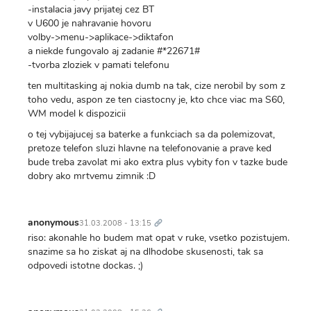
-instalacia javy prijatej cez BT
v U600 je nahravanie hovoru
volby->menu->aplikace->diktafon
a niekde fungovalo aj zadanie #*22671#
-tvorba zloziek v pamati telefonu
ten multitasking aj nokia dumb na tak, cize nerobil by som z
toho vedu, aspon ze ten ciastocny je, kto chce viac ma S60,
WM model k dispozicii
o tej vybijajucej sa baterke a funkciach sa da polemizovat,
pretoze telefon sluzi hlavne na telefonovanie a prave ked
bude treba zavolat mi ako extra plus vybity fon v tazke bude
dobry ako mrtvemu zimnik :D
Trvalý
odkaz
anonymous
31.03.2008 - 13:15
riso: akonahle ho budem mat opat v ruke, vsetko pozistujem.
snazime sa ho ziskat aj na dlhodobe skusenosti, tak sa
odpovedi istotne dockas. ;)
Trvalý
odkaz