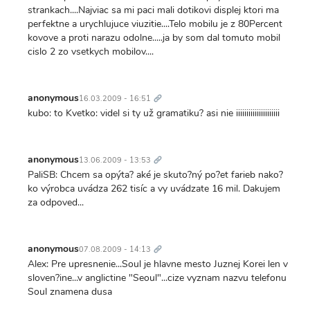
strankach....Najviac sa mi paci mali dotikovi displej ktori ma
perfektne a urychlujuce viuzitie....Telo mobilu je z 80Percent
kovove a proti narazu odolne.....ja by som dal tomuto mobil
cislo 2 zo vsetkych mobilov....
Trvalý
odkaz
anonymous
16.03.2009 - 16:51
kubo: to Kvetko: videl si ty už gramatiku? asi nie iiiiiiiiiiiiiiiiiiiii
Trvalý
odkaz
anonymous
13.06.2009 - 13:53
PaliSB: Chcem sa opýta? aké je skuto?ný po?et farieb nako?
ko výrobca uvádza 262 tisíc a vy uvádzate 16 mil. Dakujem
za odpoved...
Trvalý
odkaz
anonymous
07.08.2009 - 14:13
Alex: Pre upresnenie...Soul je hlavne mesto Juznej Korei len v
sloven?ine...v anglictine "Seoul"...cize vyznam nazvu telefonu
Soul znamena dusa