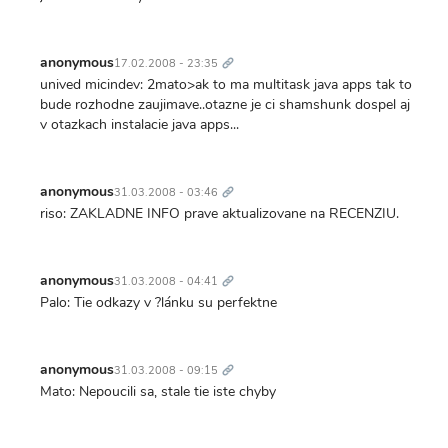
Trvalý
odkaz
anonymous
17.02.2008 - 23:35
unived micindev: 2mato>ak to ma multitask java apps tak to
bude rozhodne zaujimave..otazne je ci shamshunk dospel aj
v otazkach instalacie java apps...
Trvalý
odkaz
anonymous
31.03.2008 - 03:46
riso: ZAKLADNE INFO prave aktualizovane na RECENZIU.
Trvalý
odkaz
anonymous
31.03.2008 - 04:41
Palo: Tie odkazy v ?lánku su perfektne
Trvalý
odkaz
anonymous
31.03.2008 - 09:15
Mato: Nepoucili sa, stale tie iste chyby
Trvalý