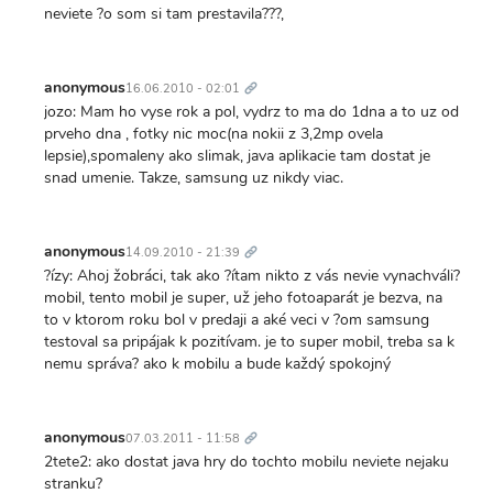
neviete ?o som si tam prestavila???,
Trvalý
odkaz
anonymous
16.06.2010 - 02:01
jozo: Mam ho vyse rok a pol, vydrz to ma do 1dna a to uz od
prveho dna , fotky nic moc(na nokii z 3,2mp ovela
lepsie),spomaleny ako slimak, java aplikacie tam dostat je
snad umenie. Takze, samsung uz nikdy viac.
Trvalý
odkaz
anonymous
14.09.2010 - 21:39
?ízy: Ahoj žobráci, tak ako ?ítam nikto z vás nevie vynachváli?
mobil, tento mobil je super, už jeho fotoaparát je bezva, na
to v ktorom roku bol v predaji a aké veci v ?om samsung
testoval sa pripájak k pozitívam. je to super mobil, treba sa k
nemu správa? ako k mobilu a bude každý spokojný
Trvalý
odkaz
anonymous
07.03.2011 - 11:58
2tete2: ako dostat java hry do tochto mobilu neviete nejaku
stranku?