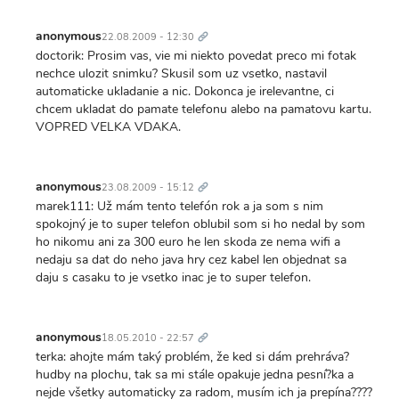
Trvalý
odkaz
anonymous
22.08.2009 - 12:30
doctorik: Prosim vas, vie mi niekto povedat preco mi fotak
nechce ulozit snimku? Skusil som uz vsetko, nastavil
automaticke ukladanie a nic. Dokonca je irelevantne, ci
chcem ukladat do pamate telefonu alebo na pamatovu kartu.
VOPRED VELKA VDAKA.
Trvalý
odkaz
anonymous
23.08.2009 - 15:12
marek111: Už mám tento telefón rok a ja som s nim
spokojný je to super telefon oblubil som si ho nedal by som
ho nikomu ani za 300 euro he len skoda ze nema wifi a
nedaju sa dat do neho java hry cez kabel len objednat sa
daju s casaku to je vsetko inac je to super telefon.
Trvalý
odkaz
anonymous
18.05.2010 - 22:57
terka: ahojte mám taký problém, že ked si dám prehráva?
hudby na plochu, tak sa mi stále opakuje jedna pesní?ka a
nejde všetky automaticky za radom, musím ich ja prepína????