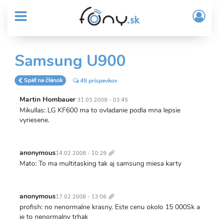
User
Skočiť
Prih
na
MENU
account
/
hlavný
Regi
menu
obsah
Sub
Samsung U900
Header
menu
Späť na článok
45 príspevkov
Martin Hombauer
31.03.2008 - 03:45
Mikullas: LG KF600 ma to ovladanie podla mna lepsie
vyriesene.
Trvalý
odkaz
anonymous
14.02.2008 - 10:29
Mato: To ma multitasking tak aj samsung miesa karty
Trvalý
odkaz
anonymous
17.02.2008 - 13:06
profish: no nenormalne krasny. Este cenu okolo 15 000Sk a
je to nenormalny trhak