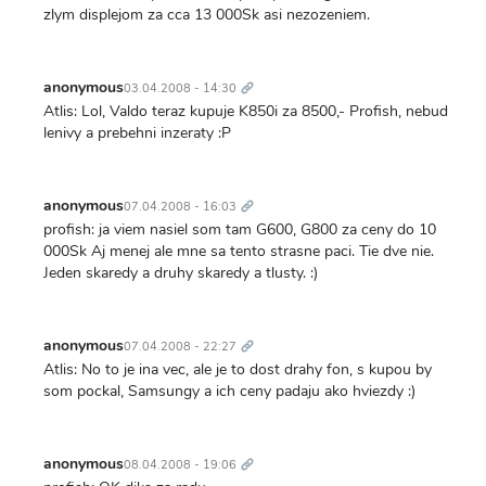
zlym displejom za cca 13 000Sk asi nezozeniem.
Trvalý
odkaz
anonymous
03.04.2008 - 14:30
Atlis: Lol, Valdo teraz kupuje K850i za 8500,- Profish, nebud
lenivy a prebehni inzeraty :P
Trvalý
odkaz
anonymous
07.04.2008 - 16:03
profish: ja viem nasiel som tam G600, G800 za ceny do 10
000Sk Aj menej ale mne sa tento strasne paci. Tie dve nie.
Jeden skaredy a druhy skaredy a tlusty. :)
Trvalý
odkaz
anonymous
07.04.2008 - 22:27
Atlis: No to je ina vec, ale je to dost drahy fon, s kupou by
som pockal, Samsungy a ich ceny padaju ako hviezdy :)
Trvalý
odkaz
anonymous
08.04.2008 - 19:06