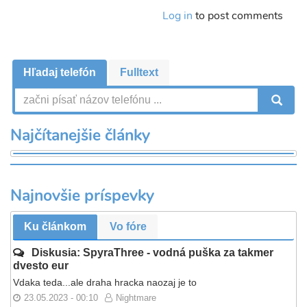
Log in
to post comments
Hľadaj telefón
Fulltext
V
Najčítanejšie články
Najnovšie príspevky
Ku článkom
Vo fóre
Diskusia: SpyraThree - vodná puška za takmer
dvesto eur
Vdaka teda...ale draha hracka naozaj je to
23.05.2023 - 00:10
Nightmare