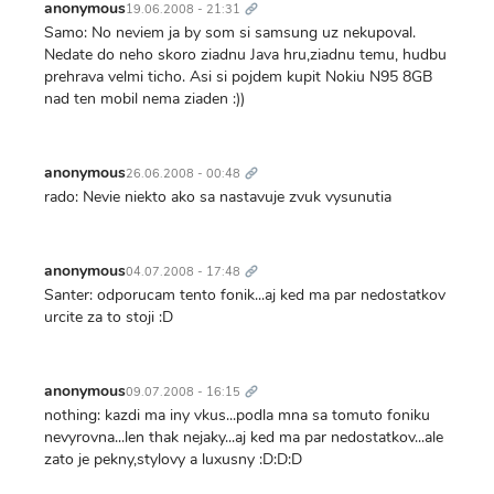
odkaz
anonymous
19.06.2008 - 21:31
Samo: No neviem ja by som si samsung uz nekupoval.
Nedate do neho skoro ziadnu Java hru,ziadnu temu, hudbu
prehrava velmi ticho. Asi si pojdem kupit Nokiu N95 8GB
nad ten mobil nema ziaden :))
Trvalý
odkaz
anonymous
26.06.2008 - 00:48
rado: Nevie niekto ako sa nastavuje zvuk vysunutia
Trvalý
odkaz
anonymous
04.07.2008 - 17:48
Santer: odporucam tento fonik...aj ked ma par nedostatkov
urcite za to stoji :D
Trvalý
odkaz
anonymous
09.07.2008 - 16:15
nothing: kazdi ma iny vkus...podla mna sa tomuto foniku
nevyrovna...len thak nejaky...aj ked ma par nedostatkov...ale
zato je pekny,stylovy a luxusny :D:D:D