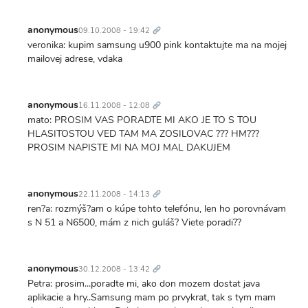
Trvalý
odkaz
anonymous
09.10.2008 - 19:42
veronika: kupim samsung u900 pink kontaktujte ma na mojej
mailovej adrese, vdaka
Trvalý
odkaz
anonymous
16.11.2008 - 12:08
mato: PROSIM VAS PORADTE MI AKO JE TO S TOU
HLASITOSTOU VED TAM MA ZOSILOVAC ??? HM???
PROSIM NAPISTE MI NA MOJ MAL DAKUJEM
Trvalý
odkaz
anonymous
22.11.2008 - 14:13
ren?a: rozmýš?am o kúpe tohto telefónu, len ho porovnávam
s N 51 a N6500, mám z nich guláš? Viete poradi??
Trvalý
odkaz
anonymous
30.12.2008 - 13:42
Petra: prosim...poradte mi, ako don mozem dostat java
aplikacie a hry..Samsung mam po prvykrat, tak s tym mam