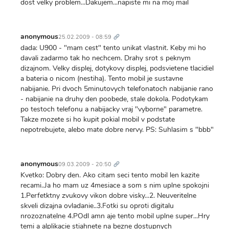
dost velky problem...Dakujem...napiste mi na moj mail
Trvalý
odkaz
anonymous
25.02.2009 - 08:59
dada: U900 - "mam cest" tento unikat vlastnit. Keby mi ho
davali zadarmo tak ho nechcem. Drahy srot s peknym
dizajnom. Velky displej, dotykovy displej, podsvietene tlacidiel
a bateria o nicom (nestiha). Tento mobil je sustavne
nabijanie. Pri dvoch 5minutovych telefonatoch nabijanie rano
- nabijanie na druhy den poobede, stale dokola. Podotykam
po testoch telefonu a nabijacky vraj "vyborne" parametre.
Takze mozete si ho kupit pokial mobil v podstate
nepotrebujete, alebo mate dobre nervy. PS: Suhlasim s "bbb"
Trvalý
odkaz
anonymous
09.03.2009 - 20:50
Kvetko: Dobry den. Ako citam seci tento mobil len kazite
recami..Ja ho mam uz 4mesiace a som s nim uplne spokojni
1.Perfetktny zvukovy vikon dobre visky...2. Neuveritelne
skveli dizajna ovladanie..3.Fotki su oproti digitalu
nrozoznatelne 4.POdl amn aje tento mobil uplne super...Hry
temi a alplikacie stiahnete na bezne dostupnych