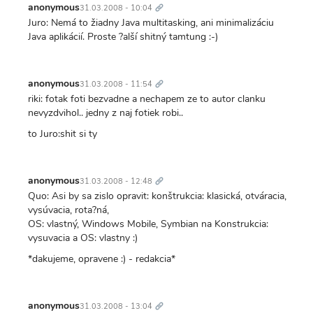
odkaz
anonymous
31.03.2008 - 10:04
Juro: Nemá to žiadny Java multitasking, ani minimalizáciu
Java aplikácií. Proste ?alší shitný tamtung :-)
Trvalý
odkaz
anonymous
31.03.2008 - 11:54
riki: fotak foti bezvadne a nechapem ze to autor clanku
nevyzdvihol.. jedny z naj fotiek robi..
to Juro:shit si ty
Trvalý
odkaz
anonymous
31.03.2008 - 12:48
Quo: Asi by sa zislo opravit: konštrukcia: klasická, otváracia,
vysúvacia, rota?ná,
OS: vlastný, Windows Mobile, Symbian na Konstrukcia:
vysuvacia a OS: vlastny :)
*dakujeme, opravene :) - redakcia*
Trvalý
odkaz
anonymous
31.03.2008 - 13:04