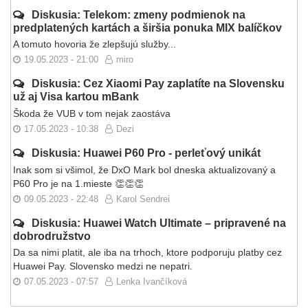
Diskusia: Telekom: zmeny podmienok na
predplatených kartách a širšia ponuka MIX balíčkov
A tomuto hovoria že zlepšujú služby...
19.05.2023 - 21:00
miro
Diskusia: Cez Xiaomi Pay zaplatíte na Slovensku
už aj Visa kartou mBank
Škoda že VUB v tom nejak zaostáva
17.05.2023 - 10:38
Dezi
Diskusia: Huawei P60 Pro - perleťový unikát
Inak som si všimol, že DxO Mark bol dneska aktualizovaný a
P60 Pro je na 1.mieste 👏👏👏
09.05.2023 - 22:48
Karol Sendrei
Diskusia: Huawei Watch Ultimate – pripravené na
dobrodružstvo
Da sa nimi platit, ale iba na trhoch, ktore podporuju platby cez
Huawei Pay. Slovensko medzi ne nepatri.
07.05.2023 - 07:57
Lenka Ivančíková