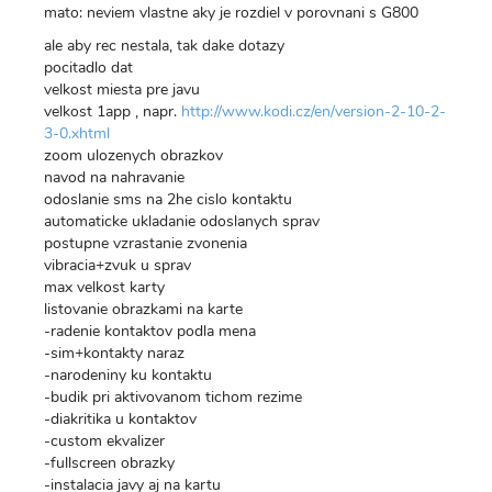
mato: neviem vlastne aky je rozdiel v porovnani s G800
ale aby rec nestala, tak dake dotazy
pocitadlo dat
velkost miesta pre javu
velkost 1app , napr.
http://www.kodi.cz/en/version-2-10-2-
3-0.xhtml
zoom ulozenych obrazkov
navod na nahravanie
odoslanie sms na 2he cislo kontaktu
automaticke ukladanie odoslanych sprav
postupne vzrastanie zvonenia
vibracia+zvuk u sprav
max velkost karty
listovanie obrazkami na karte
-radenie kontaktov podla mena
-sim+kontakty naraz
-narodeniny ku kontaktu
-budik pri aktivovanom tichom rezime
-diakritika u kontaktov
-custom ekvalizer
-fullscreen obrazky
-instalacia javy aj na kartu