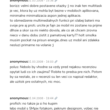
anonymous
31.03.2008 - 15:36
borizz: velmi dobre postavene otazky ;) no inak ten multitask
je vec, ktora by uz mohla byt bezne v mobiloch aplikovana,
minimalne minimalizacia aspon jednej aplikacie.
to obmedzenie multimedialnych funkcii pri slabej baterii ma
svoje pre aj proti. urcite je fajn ze mobil mi zostane na prijme
dlhsie a skor sa mi niekto dovola, ale co ak chcem zrovna
nieco v danu dobu zistit z pamatovej karty?? holt smolka
musim pockat na prisun energie..dnes uz mobil ani zdaleka
nesluzi primarne na volanie ;)
Trvalý
odkaz
anonymous
31.03.2008 - 16:03
polus: Nebolo by vhodne sa vzdy pred nejakou recenziou
opytat ludi co ich zaujima? Robite to predsa pre nich. Potom
by sa nestalo, ze v recenzii su len veci co napisal redaktor,
ale uzitok pre ostatnych, nic moc.
Trvalý
odkaz
anonymous
01.04.2008 - 19:44
profish: no takze ja si ho kupim
lebo mobil s 5Mpix fotakom, peknym designom, vobec nie