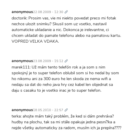
Trvalý
odkaz
anonymous
22.08.2009 - 12:30
doctorik: Prosim vas, vie mi niekto povedat preco mi fotak
nechce ulozit snimku? Skusil som uz vsetko, nastavil
automaticke ukladanie a nic. Dokonca je irelevantne, ci
chcem ukladat do pamate telefonu alebo na pamatovu kartu.
VOPRED VELKA VDAKA.
Trvalý
odkaz
anonymous
23.08.2009 - 15:12
marek111: Už mám tento telefón rok a ja som s nim
spokojný je to super telefon oblubil som si ho nedal by som
ho nikomu ani za 300 euro he len skoda ze nema wifi a
nedaju sa dat do neho java hry cez kabel len objednat sa
daju s casaku to je vsetko inac je to super telefon.
Trvalý
odkaz
anonymous
18.05.2010 - 22:57
terka: ahojte mám taký problém, že ked si dám prehráva?
hudby na plochu, tak sa mi stále opakuje jedna pesní?ka a
nejde všetky automaticky za radom, musím ich ja prepína????