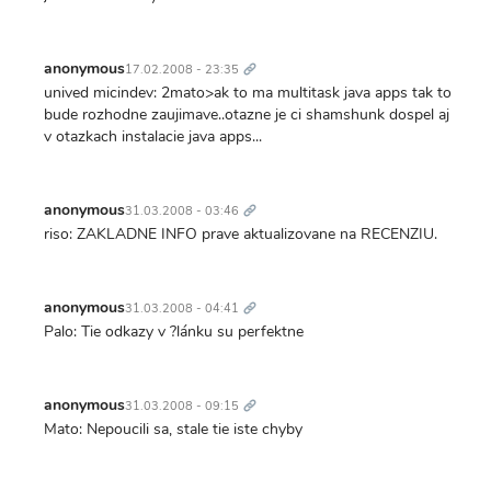
Trvalý
odkaz
anonymous
17.02.2008 - 23:35
unived micindev: 2mato>ak to ma multitask java apps tak to
bude rozhodne zaujimave..otazne je ci shamshunk dospel aj
v otazkach instalacie java apps...
Trvalý
odkaz
anonymous
31.03.2008 - 03:46
riso: ZAKLADNE INFO prave aktualizovane na RECENZIU.
Trvalý
odkaz
anonymous
31.03.2008 - 04:41
Palo: Tie odkazy v ?lánku su perfektne
Trvalý
odkaz
anonymous
31.03.2008 - 09:15
Mato: Nepoucili sa, stale tie iste chyby
Trvalý