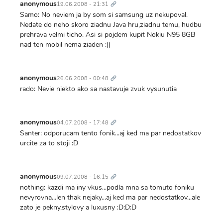
odkaz
anonymous
19.06.2008 - 21:31
Samo: No neviem ja by som si samsung uz nekupoval.
Nedate do neho skoro ziadnu Java hru,ziadnu temu, hudbu
prehrava velmi ticho. Asi si pojdem kupit Nokiu N95 8GB
nad ten mobil nema ziaden :))
Trvalý
odkaz
anonymous
26.06.2008 - 00:48
rado: Nevie niekto ako sa nastavuje zvuk vysunutia
Trvalý
odkaz
anonymous
04.07.2008 - 17:48
Santer: odporucam tento fonik...aj ked ma par nedostatkov
urcite za to stoji :D
Trvalý
odkaz
anonymous
09.07.2008 - 16:15
nothing: kazdi ma iny vkus...podla mna sa tomuto foniku
nevyrovna...len thak nejaky...aj ked ma par nedostatkov...ale
zato je pekny,stylovy a luxusny :D:D:D