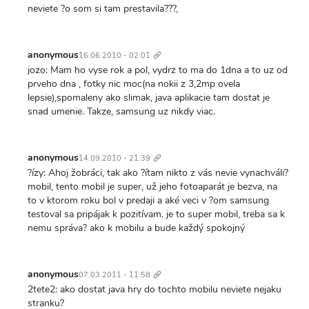
neviete ?o som si tam prestavila???,
Trvalý
odkaz
anonymous
16.06.2010 - 02:01
jozo: Mam ho vyse rok a pol, vydrz to ma do 1dna a to uz od
prveho dna , fotky nic moc(na nokii z 3,2mp ovela
lepsie),spomaleny ako slimak, java aplikacie tam dostat je
snad umenie. Takze, samsung uz nikdy viac.
Trvalý
odkaz
anonymous
14.09.2010 - 21:39
?ízy: Ahoj žobráci, tak ako ?ítam nikto z vás nevie vynachváli?
mobil, tento mobil je super, už jeho fotoaparát je bezva, na
to v ktorom roku bol v predaji a aké veci v ?om samsung
testoval sa pripájak k pozitívam. je to super mobil, treba sa k
nemu správa? ako k mobilu a bude každý spokojný
Trvalý
odkaz
anonymous
07.03.2011 - 11:58
2tete2: ako dostat java hry do tochto mobilu neviete nejaku
stranku?