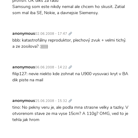
profish: OK diks za radu
Samsung som este nikdy nemal ale chcem ho skusit. Zatial
som mal iba SE, Nokie, a davnejsie Siemensy.
Trvalý
odkaz
anonymous
02.06.2008 - 17:47
bbb: katastrofálny reproduktor, plechový zvuk + velmi tichý.
a ze zosilova? :))))))
Trvalý
odkaz
anonymous
06.06.2008 - 14:22
filip127: nevie niekto kde zohnat na U900 vysuvaci kryt v BA
dik piste na mail
Trvalý
odkaz
anonymous
15.06.2008 - 15:32
tino: No pekny veru je, ale podla mna strasne velky a tazky. V
otvorenom stave ze ma vyse 15cm? A 110g? OMG, ved to je
tehla jak hrom
Trvalý