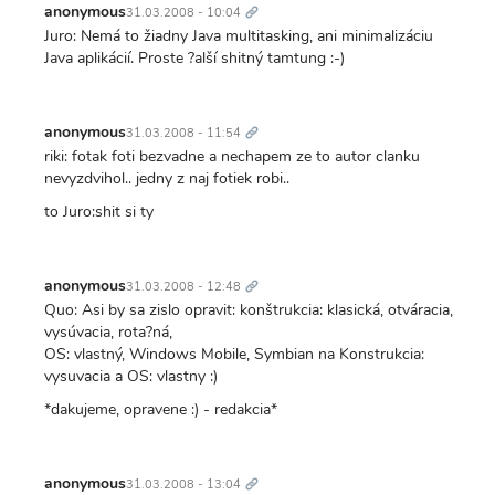
odkaz
anonymous
31.03.2008 - 10:04
Juro: Nemá to žiadny Java multitasking, ani minimalizáciu
Java aplikácií. Proste ?alší shitný tamtung :-)
Trvalý
odkaz
anonymous
31.03.2008 - 11:54
riki: fotak foti bezvadne a nechapem ze to autor clanku
nevyzdvihol.. jedny z naj fotiek robi..
to Juro:shit si ty
Trvalý
odkaz
anonymous
31.03.2008 - 12:48
Quo: Asi by sa zislo opravit: konštrukcia: klasická, otváracia,
vysúvacia, rota?ná,
OS: vlastný, Windows Mobile, Symbian na Konstrukcia:
vysuvacia a OS: vlastny :)
*dakujeme, opravene :) - redakcia*
Trvalý
odkaz
anonymous
31.03.2008 - 13:04