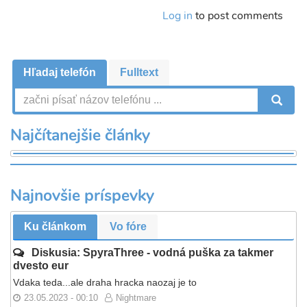
Log in
to post comments
Hľadaj telefón
Fulltext
V
Najčítanejšie články
Najnovšie príspevky
Ku článkom
Vo fóre
Diskusia: SpyraThree - vodná puška za takmer
dvesto eur
Vdaka teda...ale draha hracka naozaj je to
23.05.2023 - 00:10
Nightmare