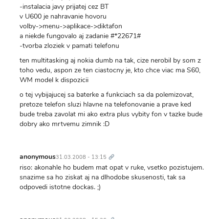
-instalacia javy prijatej cez BT
v U600 je nahravanie hovoru
volby->menu->aplikace->diktafon
a niekde fungovalo aj zadanie #*22671#
-tvorba zloziek v pamati telefonu
ten multitasking aj nokia dumb na tak, cize nerobil by som z
toho vedu, aspon ze ten ciastocny je, kto chce viac ma S60,
WM model k dispozicii
o tej vybijajucej sa baterke a funkciach sa da polemizovat,
pretoze telefon sluzi hlavne na telefonovanie a prave ked
bude treba zavolat mi ako extra plus vybity fon v tazke bude
dobry ako mrtvemu zimnik :D
Trvalý
odkaz
anonymous
31.03.2008 - 13:15
riso: akonahle ho budem mat opat v ruke, vsetko pozistujem.
snazime sa ho ziskat aj na dlhodobe skusenosti, tak sa
odpovedi istotne dockas. ;)
Trvalý
odkaz