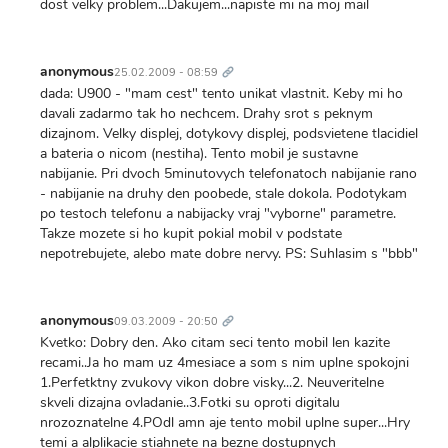
dost velky problem...Dakujem...napiste mi na moj mail
Trvalý
odkaz
anonymous
25.02.2009 - 08:59
dada: U900 - "mam cest" tento unikat vlastnit. Keby mi ho
davali zadarmo tak ho nechcem. Drahy srot s peknym
dizajnom. Velky displej, dotykovy displej, podsvietene tlacidiel
a bateria o nicom (nestiha). Tento mobil je sustavne
nabijanie. Pri dvoch 5minutovych telefonatoch nabijanie rano
- nabijanie na druhy den poobede, stale dokola. Podotykam
po testoch telefonu a nabijacky vraj "vyborne" parametre.
Takze mozete si ho kupit pokial mobil v podstate
nepotrebujete, alebo mate dobre nervy. PS: Suhlasim s "bbb"
Trvalý
odkaz
anonymous
09.03.2009 - 20:50
Kvetko: Dobry den. Ako citam seci tento mobil len kazite
recami..Ja ho mam uz 4mesiace a som s nim uplne spokojni
1.Perfetktny zvukovy vikon dobre visky...2. Neuveritelne
skveli dizajna ovladanie..3.Fotki su oproti digitalu
nrozoznatelne 4.POdl amn aje tento mobil uplne super...Hry
temi a alplikacie stiahnete na bezne dostupnych