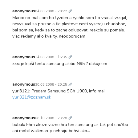
Trvalý
odkaz
anonymous
04.08.2008 - 20:22
Mario: no mal som ho tyzden a rychlo som ho vracal. vrzgal,
nevysuval sa pruzne a tie plastove casti vyzeraju chudobne,
bal som sa, kedy sa to zacne odlupovat. reakcie su pomale.
viac reklamy ako kvality. neodporucam
Trvalý
odkaz
anonymous
14.08.2008 - 15:35
xxx: je lepší tento samsung alebo N95 ? dakujeem
Trvalý
odkaz
anonymous
30.08.2008 - 20:25
yuri3121: Predam Samsung SGh U900, info mail
yuri321@zoznam.sk
Trvalý
odkaz
anonymous
08.10.2008 - 23:28
bubak: Ehm akoze vazne hra ten samsung az tak potichu?bo
ani mobil walkman-y nehraju bohvi ako...