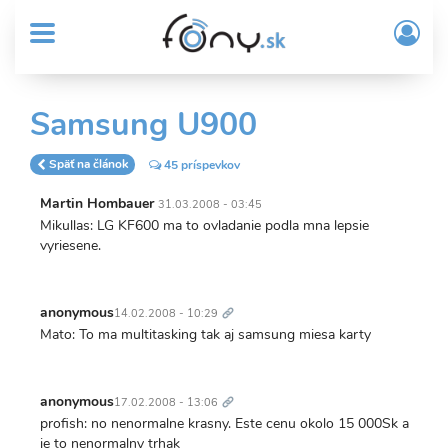
User
Skočiť
Prih
na
MENU
account
/
hlavný
Regi
menu
obsah
Sub
Samsung U900
Header
menu
Späť na článok
45 príspevkov
Martin Hombauer
31.03.2008 - 03:45
Mikullas: LG KF600 ma to ovladanie podla mna lepsie
vyriesene.
Trvalý
odkaz
anonymous
14.02.2008 - 10:29
Mato: To ma multitasking tak aj samsung miesa karty
Trvalý
odkaz
anonymous
17.02.2008 - 13:06
profish: no nenormalne krasny. Este cenu okolo 15 000Sk a
je to nenormalny trhak