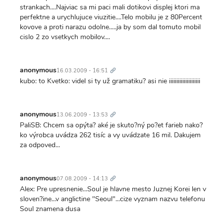
strankach....Najviac sa mi paci mali dotikovi displej ktori ma
perfektne a urychlujuce viuzitie....Telo mobilu je z 80Percent
kovove a proti narazu odolne.....ja by som dal tomuto mobil
cislo 2 zo vsetkych mobilov....
Trvalý
odkaz
anonymous
16.03.2009 - 16:51
kubo: to Kvetko: videl si ty už gramatiku? asi nie iiiiiiiiiiiiiiiiiiiii
Trvalý
odkaz
anonymous
13.06.2009 - 13:53
PaliSB: Chcem sa opýta? aké je skuto?ný po?et farieb nako?
ko výrobca uvádza 262 tisíc a vy uvádzate 16 mil. Dakujem
za odpoved...
Trvalý
odkaz
anonymous
07.08.2009 - 14:13
Alex: Pre upresnenie...Soul je hlavne mesto Juznej Korei len v
sloven?ine...v anglictine "Seoul"...cize vyznam nazvu telefonu
Soul znamena dusa