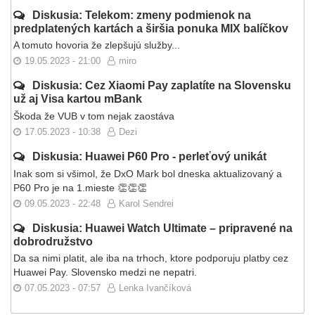
Diskusia: Telekom: zmeny podmienok na
predplatených kartách a širšia ponuka MIX balíčkov
A tomuto hovoria že zlepšujú služby...
19.05.2023 - 21:00
miro
Diskusia: Cez Xiaomi Pay zaplatíte na Slovensku
už aj Visa kartou mBank
Škoda že VUB v tom nejak zaostáva
17.05.2023 - 10:38
Dezi
Diskusia: Huawei P60 Pro - perleťový unikát
Inak som si všimol, že DxO Mark bol dneska aktualizovaný a
P60 Pro je na 1.mieste 👏👏👏
09.05.2023 - 22:48
Karol Sendrei
Diskusia: Huawei Watch Ultimate – pripravené na
dobrodružstvo
Da sa nimi platit, ale iba na trhoch, ktore podporuju platby cez
Huawei Pay. Slovensko medzi ne nepatri.
07.05.2023 - 07:57
Lenka Ivančíková