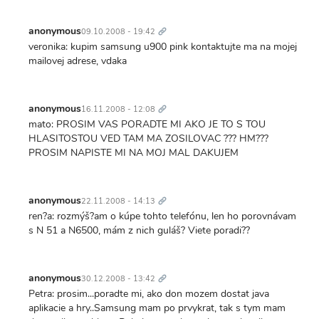
Trvalý
odkaz
anonymous
09.10.2008 - 19:42
veronika: kupim samsung u900 pink kontaktujte ma na mojej
mailovej adrese, vdaka
Trvalý
odkaz
anonymous
16.11.2008 - 12:08
mato: PROSIM VAS PORADTE MI AKO JE TO S TOU
HLASITOSTOU VED TAM MA ZOSILOVAC ??? HM???
PROSIM NAPISTE MI NA MOJ MAL DAKUJEM
Trvalý
odkaz
anonymous
22.11.2008 - 14:13
ren?a: rozmýš?am o kúpe tohto telefónu, len ho porovnávam
s N 51 a N6500, mám z nich guláš? Viete poradi??
Trvalý
odkaz
anonymous
30.12.2008 - 13:42
Petra: prosim...poradte mi, ako don mozem dostat java
aplikacie a hry..Samsung mam po prvykrat, tak s tym mam