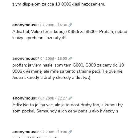
zlym displejom za cca 13 000Sk asi nezozeniem.
Trvalý
odkaz
anonymous
03.04.2008 - 14:30
Atlis: Lol, Valdo teraz kupuje K850i za 8500,- Profish, nebud
lenivy a prebehni inzeraty :P
Trvalý
odkaz
anonymous
07.04.2008 - 16:03
profish: ja viem nasiel som tam G600, G800 za ceny do 10
000Sk Aj menej ale mne sa tento strasne paci. Tie dve nie.
Jeden skaredy a druhy skaredy a tlusty. :)
Trvalý
odkaz
anonymous
07.04.2008 - 22:27
Atlis: No to je ina vec, ale je to dost drahy fon, s kupou by
som pockal, Samsungy a ich ceny padaju ako hviezdy :)
Trvalý
odkaz
anonymous
08.04.2008 - 19:06