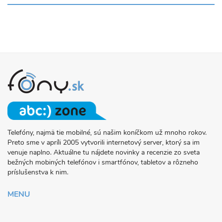
Telefóny, najmä tie mobilné, sú našim koníčkom už mnoho rokov.
O
Preto sme v apríli 2005 vytvorili internetový server, ktorý sa im
PROJEKTE
venuje naplno. Aktuálne tu nájdete novinky a recenzie zo sveta
FONY.SK
bežných mobiných telefónov i smartfónov, tabletov a rôzneho
príslušenstva k nim.
MENU