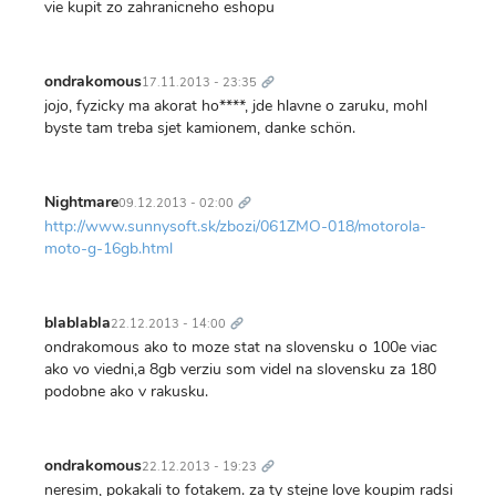
vie kupit zo zahranicneho eshopu
Trvalý
odkaz
ondrakomous
17.11.2013 - 23:35
jojo, fyzicky ma akorat ho****, jde hlavne o zaruku, mohl
byste tam treba sjet kamionem, danke schön.
Trvalý
odkaz
Nightmare
09.12.2013 - 02:00
http://www.sunnysoft.sk/zbozi/061ZMO-018/motorola-
moto-g-16gb.html
Trvalý
odkaz
blablabla
22.12.2013 - 14:00
ondrakomous ako to moze stat na slovensku o 100e viac
ako vo viedni,a 8gb verziu som videl na slovensku za 180
podobne ako v rakusku.
Trvalý
odkaz
ondrakomous
22.12.2013 - 19:23
neresim, pokakali to fotakem. za ty stejne love koupim radsi