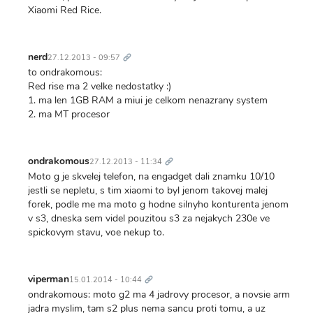
Xiaomi Red Rice.
Trvalý
odkaz
nerd
27.12.2013 - 09:57
to ondrakomous:
Red rise ma 2 velke nedostatky :)
1. ma len 1GB RAM a miui je celkom nenazrany system
2. ma MT procesor
Trvalý
odkaz
ondrakomous
27.12.2013 - 11:34
Moto g je skvelej telefon, na engadget dali znamku 10/10
jestli se nepletu, s tim xiaomi to byl jenom takovej malej
forek, podle me ma moto g hodne silnyho konturenta jenom
v s3, dneska sem videl pouzitou s3 za nejakych 230e ve
spickovym stavu, voe nekup to.
Trvalý
odkaz
viperman
15.01.2014 - 10:44
ondrakomous: moto g2 ma 4 jadrovy procesor, a novsie arm
jadra myslim, tam s2 plus nema sancu proti tomu, a uz