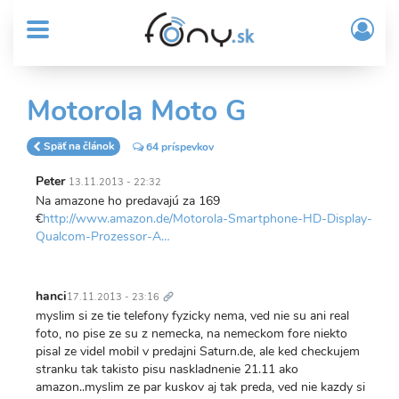
User
Skočiť
Prih
na
MENU
account
/
hlavný
Regi
menu
obsah
Sub
Motorola Moto G
Header
menu
Späť na článok
64 príspevkov
Peter
13.11.2013 - 22:32
Na amazone ho predavajú za 169
€
http://www.amazon.de/Motorola-Smartphone-HD-Display-
Qualcom-Prozessor-A…
Trvalý
odkaz
hanci
17.11.2013 - 23:16
myslim si ze tie telefony fyzicky nema, ved nie su ani real
foto, no pise ze su z nemecka, na nemeckom fore niekto
pisal ze videl mobil v predajni Saturn.de, ale ked checkujem
stranku tak takisto pisu naskladnenie 21.11 ako
amazon..myslim ze par kuskov aj tak preda, ved nie kazdy si