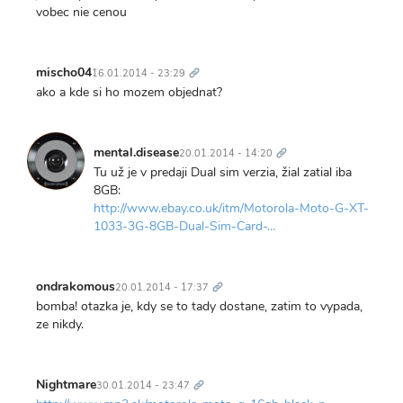
vobec nie cenou
Trvalý
odkaz
mischo04
16.01.2014 - 23:29
ako a kde si ho mozem objednat?
Trvalý
odkaz
mental.disease
20.01.2014 - 14:20
Tu už je v predaji Dual sim verzia, žial zatial iba
8GB:
http://www.ebay.co.uk/itm/Motorola-Moto-G-XT-
1033-3G-8GB-Dual-Sim-Card-…
Trvalý
odkaz
ondrakomous
20.01.2014 - 17:37
bomba! otazka je, kdy se to tady dostane, zatim to vypada,
ze nikdy.
Trvalý
odkaz
Nightmare
30.01.2014 - 23:47