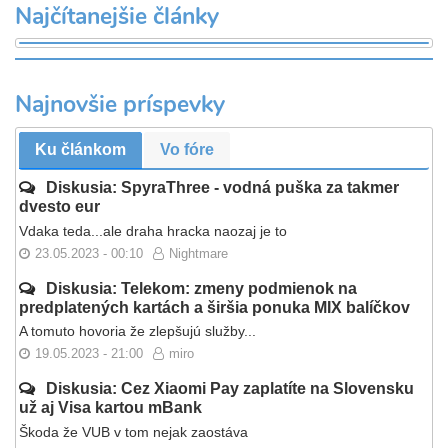
Najčítanejšie články
Najnovšie príspevky
Ku článkom
Vo fóre
Diskusia: SpyraThree - vodná puška za takmer
dvesto eur
Vdaka teda...ale draha hracka naozaj je to
23.05.2023 - 00:10
Nightmare
Diskusia: Telekom: zmeny podmienok na
predplatených kartách a širšia ponuka MIX balíčkov
A tomuto hovoria že zlepšujú služby...
19.05.2023 - 21:00
miro
Diskusia: Cez Xiaomi Pay zaplatíte na Slovensku
už aj Visa kartou mBank
Škoda že VUB v tom nejak zaostáva