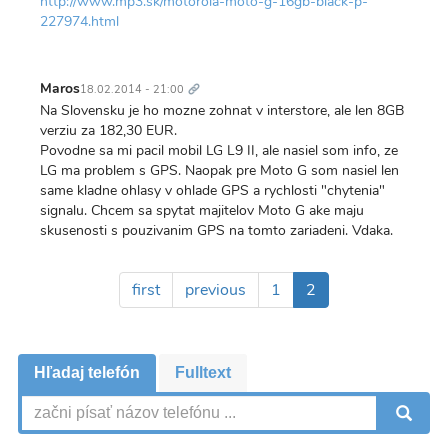
http://www.mp3.sk/motorola-moto-g-16gb-black-p-
227974.html
Trvalý
odkaz
Maros
18.02.2014 - 21:00
Na Slovensku je ho mozne zohnat v interstore, ale len 8GB
verziu za 182,30 EUR.
Povodne sa mi pacil mobil LG L9 II, ale nasiel som info, ze
LG ma problem s GPS. Naopak pre Moto G som nasiel len
same kladne ohlasy v ohlade GPS a rychlosti "chytenia"
signalu. Chcem sa spytat majitelov Moto G ake maju
skusenosti s pouzivanim GPS na tomto zariadeni. Vdaka.
Pagination
First
first
Previous
previous
Page
1
Aktuálna
2
page
page
stránka
Hľadaj telefón
Fulltext
V