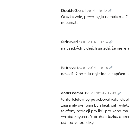
Trvalý
odkaz
DoubleG
23.01.2014 - 16:12
Otazka znie, preco by ju nemala mat?
nepamäti.
Trvalý
odkaz
ferineveri
23.01.2014 - 16:14
na všetkých videách sa zdá, že nie je a
Trvalý
odkaz
ferineveri
23.01.2014 - 16:15
nevadí,už som ju objednal a napíšem
Trvalý
odkaz
ondrakomous
23.01.2014 - 17:49
tento telefon by potreboval vetsi dis
zasraraly symbian by stacil, pak wifi/t
telefony nedelaji pro lidi. pro koho ma
vyroba zbytecna?-druha otazka. a pre
jednou vetou, diky.