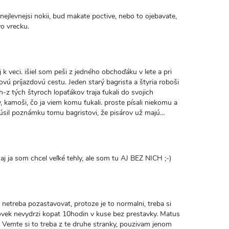
 nejlevnejsi nokii, bud makate poctive, nebo to ojebavate,
o vrecku.
 k veci. išiel som peši z jedného obchoďáku v lete a pri
vú príjazdovú cestu. Jeden starý bagrista a štyria roboši
h-z tých štyroch lopaťákov traja ťukali do svojich
ky, kamoši, čo ja viem komu ťukali. proste písali niekomu a
úsil poznámku tomu bagristovi, že pisárov už majú...
. aj ja som chcel veľké tehly, ale som tu AJ BEZ NICH ;-)
e netreba pozastavovat, protoze je to normalni, treba si
lovek nevydrzi kopat 10hodin v kuse bez prestavky. Matus
a. Vemte si to treba z te druhe stranky, pouzivam jenom