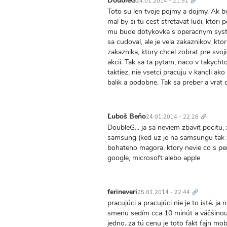
DoubleG
24.01.2014 - 21:51
Toto su len tvoje pojmy a dojmy. Ak b
mal by si tu cest stretavat ludi, ktori 
mu bude dotykovka s operacnym system
sa cudoval, ale je vela zakaznikov, kt
zakaznika, ktory chcel zobrat pre svoj
akcii. Tak sa ta pytam, naco v takychto
taktiez, nie vsetci pracuju v kancli ak
balik a podobne. Tak sa preber a vrat 
Trvalý
odkaz
Ľuboš Beňo
24.01.2014 - 22:28
DoubleG... ja sa neviem zbavit pocitu
samsung (ked uz je na samsungu tak z
bohateho magora, ktory nevie co s pen
google, microsoft alebo apple
Trvalý
odkaz
ferineveri
25.01.2014 - 22:44
pracujúci a pracujúci nie je to isté. j
smenu sedím cca 10 minút a väčšinou s
jedno. za tú cenu je toto fakt fajn mob