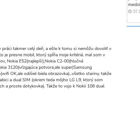
medzi
alý
07.
az
 v práci takmer celý deň, a ešte k tomu si nemôžu dovoliť v
to je presne mobil, ktorý spĺňa moje kritériá. mal som v
lov, Nokia E52(najlepší),Nokia C2-00(hlučná
Nokia 3120(vŕzgajúca potvora,ale super)Samsung
(wifi OK,ale odišiel-biela obrazovka)...všetko stariny. takže
abici a dual SIM (okrem teda môjho LG L9, ktorý som
 a proste dotykovka). Takže to vsjo k Nokii 108 dual.