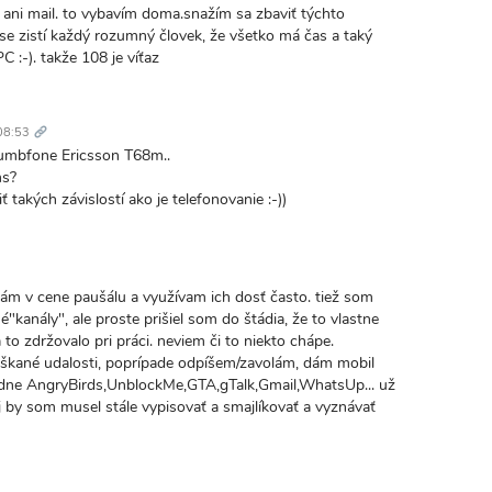
, ani mail. to vybavím doma.snažím sa zbaviť týchto
čase zistí každý rozumný človek, že všetko má čas a taký
:-). takže 108 je víťaz
Trvalý
odkaz
08:53
dumbfone Ericsson T68m..
ms?
ť takých závislostí ako je telefonovanie :-))
ám v cene paušálu a využívam ich dosť často. tiež som
kanály", ale proste prišiel som do štádia, že to vlastne
 to zdržovalo pri práci. neviem či to niekto chápe.
eškané udalosti, poprípade odpíšem/zavolám, dám mobil
žiadne AngryBirds,UnblockMe,GTA,gTalk,Gmail,WhatsUp... už
ej by som musel stále vypisovať a smajlíkovať a vyznávať