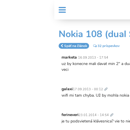
Skočiť
User
na
MENU
Sub
account
hlavný
Header
obsah
menu
menu
Nokia 108 (dual
Späť na článok
32 príspevkov
marketa
16.09.2013 - 17:54
uz by konecne mali davat min 2" a dua
veci
Trvalý
odkaz
galaxi
17.09.2013 - 00:12
wifi mi tam chyba. Už by mohla nokia v
Trvalý
odkaz
ferineveri
23.01.2014 - 14:54
je tu podsvietená klávesnica? vie to ni