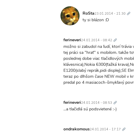
Trv
odk
RoSta
23.01.2014 - 21:30
ty si blázon :D
Trvalý
odkaz
ferineveri
24.01.2014 - 08:42
možno si zabudol na ľudí, ktorí trávia
tej práci sa "hrať" s mobilom. takže to
poslednej dobe viac tlačidlových mobi
klávesnica),Nokia 6300(ťažká krava),
E1200(slabý reprák,pidi displej),SE Elm
teraz po dlhšom čase NEW mobil v kr
predal po 4 masiacoch-šmykľavý povrch
Trvalý
odkaz
ferineveri
24.01.2014 - 08:53
...a tlačidlá sú podsvietené :-)
Trvalý
odkaz
ondrakomous
24.01.2014 - 17:17