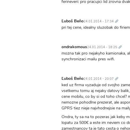
ferineveri: pro pracujici lid zrovna dv
Trvalý
odkaz
Ľuboš Beňo
24.01.2014 - 17:34
pri tej cene, idealny sluzobak do firiem
Trvalý
odkaz
ondrakomous
24.01.2014 - 18:25
mozna tak pro nejakyho kamionaka, ale 
synchronizaci mailu pres wifi.
Trvalý
odkaz
Ľuboš Beňo
24.01.2014 - 20:07
ked uz firma vyzaduje od svojho zame
vsetkemu tomu aj nejaky datovy balik, k
cene mobilu, co by si od toho chcel? m
nemozne pohodlne prezerat, ale aspon n
GPRS tiez nieje najvhodnejsie na maily
Ondra, ty sa na to pozeras jak keby 
lopatu za 500€ a este im neviem co do 
zamestnancov ta je tato cesta o nehor