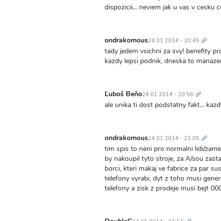
dispozicii... neviem jak u vas v cesku
Trvalý
odkaz
ondrakomous
24.01.2014 - 20:45
tady jedem vsichni za svy! benefity 
kazdy lepsi podnik, dneska to manaze
Trvalý
odkaz
Ľuboš Beňo
24.01.2014 - 20:56
ale unika ti dost podstatny fakt... kaz
Trvalý
odkaz
ondrakomous
24.01.2014 - 21:05
tim spis to neni pro normalni lidi/z
by nakoupil tyto stroje, za A/sou zasta
borci, kteri makaj ve fabrice za par 
telefony vyrabi, dyt z toho musi gener
telefony a zisk z prodeje musi bejt 000
Trvalý
odkaz