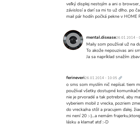
veľký displej nestojím a ani o browser
závislosí a darí sa mi to už dlho. po 
mail pár hodín počká pekne v HOME PC 
mental.disease
26.01.2014 - 
Maily som používal už na 
To akože nepouzivas ani s
Ja sa napríklad snažím zbavi
Trvalý
odkaz
ferineveri
26.01.2014 - 10:05
o sms som myslím nič nepísal. tiem m
používal všetky dostupné komunikačné"
nie je prvoradé a tak potrebné, aby ma
vyberiem mobil z vrecka, pozriem zm
do vrecka/na stôl a pracujem ďalej. 
mi není 20 :-)...a nemám frajerku,ktor
lásku a klamať atď :-D
Trvalý