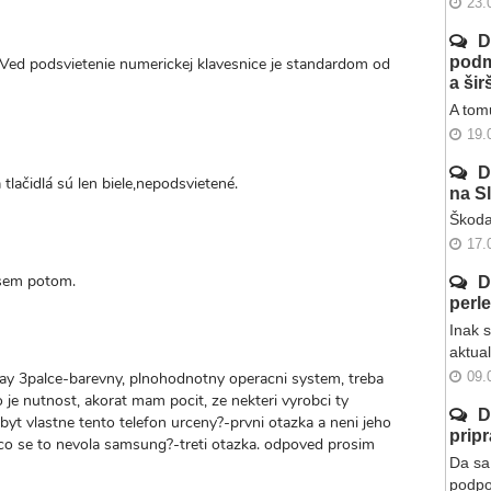
23.
D
podm
 Ved podsvietenie numerickej klavesnice je standardom od
a ši
A tomu
19.
D
 tlačidlá sú len biele,nepodsvietené.
na S
Škoda
17.
 sem potom.
D
perl
Inak 
aktua
play 3palce-barevny, plnohodnotny operacni system, treba
09.
o je nutnost, akorat mam pocit, ze nekteri vyrobci ty
D
 byt vlastne tento telefon urceny?-prvni otazka a neni jeho
prip
co se to nevola samsung?-treti otazka. odpoved prosim
Da sa 
podpo