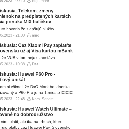
05.2023 - 00:10
Nightmare
iskusia: Telekom: zmeny
ienok na predplatených kartách
ršia ponuka MIX balíčkov
to hovoria že zlepšujú služby...
05.2023 - 21:00
miro
iskusia: Cez Xiaomi Pay zaplatíte
lovensku už aj Visa kartou mBank
 že VUB v tom nejak zaostáva
05.2023 - 10:38
Dezi
iskusia: Huawei P60 Pro -
eťový unikát
som si všimol, že DxO Mark bol dneska
lizovaný a P60 Pro je na 1.mieste 👏👏👏
05.2023 - 22:48
Karol Sendrei
iskusia: Huawei Watch Ultimate –
ravené na dobrodružstvo
nimi platit, ale iba na trhoch, ktore
ruju platby cez Huawei Pay. Slovensko