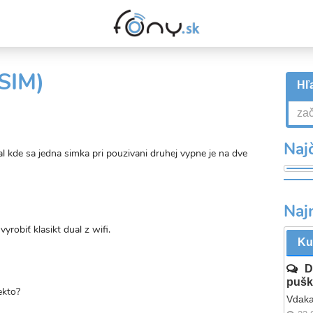
 SIM)
Hľa
Najč
l kde sa jedna simka pri pouzivani druhej vypne je na dve
Naj
yrobiť klasikt dual z wifi.
Ku
D
pušk
ekto?
Vdaka