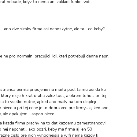
akrat nebude, kdyz to nema ani zakladi funkci wifi.
... ano dve simky firma asi neposkytne, ale ta... co keby?
ne pro normalni pracujici lidi, kteri potrebuji denne napr.
stnanca perma pripojenie na mail a pod. ta mu asi da ku
tory nieje 5 krat draha zalezitost, a okrem toho... pri tej
a to vsetko nutne, aj ked ano maily na tom displeji
ieco a pri tej cene je to dobra vec pre firmy... aj ked ano,
, ale opakujem... aspon nieco
ma kazda firma prachy na to dat kazdemu zamestnancovi
nej napchat... ako pozri, keby ma firma aj len 50
azne cislo pre nich vyhodnejsia a wifi nema kazdy k