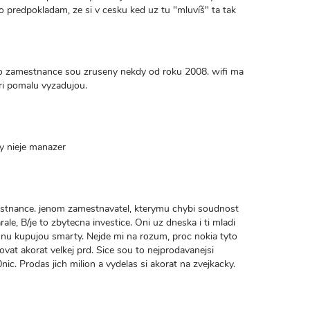
 co predpokladam, ze si v cesku ked uz tu "mluvíš" ta tak
pro zamestnance sou zruseny nekdy od roku 2008. wifi ma
ri pomalu vyzadujou.
dy nieje manazer
amestnance. jenom zamestnavatel, kterymu chybi soudnost
rale, B/je to zbytecna investice. Oni uz dneska i ti mladi
susnu kupujou smarty. Nejde mi na rozum, proc nokia tyto
ovat akorat velkej prd. Sice sou to nejprodavanejsi
nic. Prodas jich milion a vydelas si akorat na zvejkacky.