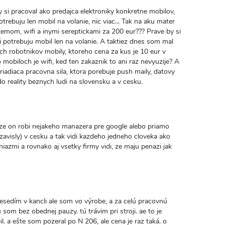
y si pracoval ako predajca elektroniky konkretne mobilov,
potrebuju len mobil na volanie, nic viac... Tak na aku mater
om, wifi a inymi sereptickami za 200 eur??? Prave by si
ori potrebuju mobil len na volanie. A taktiez dnes som mal
ich robotnikov mobily, ktoreho cena za kus je 10 eur v
 mobiloch je wifi, ked ten zakaznik to ani raz nevyuzije? A
o riadiaca pracovna sila, ktora porebuje push maily, datovy
do reality beznych ludi na slovensku a v cesku.
, ze on robi nejakeho manazera pre google alebo priamo
avisly) v cesku a tak vidi kazdeho jedneho cloveka ako
iazmi a rovnako aj vsetky firmy vidi, ze maju penazi jak
a nesedím v kancli ale som vo výrobe, a za celú pracovnú
om bez obednej pauzy. tú trávim pri stroji. ae to je
il. a ešte som pozeral po N 206, ale cena je raz taká. o