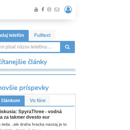
Prihlásiť
/
Registrácia
daj telefón
Fulltext
VYHĽADÁVANIE
ítanejšie články
novšie príspevky
 článkom
Vo fóre
iskusia: SpyraThree - vodná
a za takmer dvesto eur
 teda...ale draha hracka naozaj je to