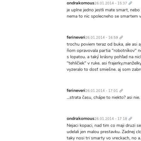
odkaz
ondrakomous
26.01.2014 - 15:37
je uplne jedno jestli mate smart, nebo
nema to nic spolecneho se smartem v
Trvalý
odkaz
ferineveri
26.01.2014 - 16:59
trochu poviem teraz od buka, ale asi aj
ňom opravovala partia "robotníkov" no
s lopatou. a taký krásny pohľad na nic
"tehličiek" v ruke. asi frajerky,manžel
vyzeralo to dosť smiešne. aj som zabr
Trvalý
odkaz
ferineveri
26.01.2014 - 17:01
...strata času, chápe to niekto? asi nie
Trvalý
odkaz
ondrakomous
26.01.2014 - 17:18
Nejaci kopaci, nad tim co maji druzi s
udelali jen malou prestavku. Zadnej c
taky nosi tri smarty vo vreckach, no 