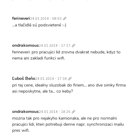
Trvalý
odkaz
ferineveri
24.01.2014 - 08:53
...a tlačidlá sú podsvietené :-)
Trvalý
odkaz
ondrakomous
24.01.2014 - 17:17
ferineveri: pro pracujici lid zrovna dvakrat nebude, kdyz to
nema ani zakladi funkci wifi.
Trvalý
odkaz
Ľuboš Beňo
24.01.2014 - 17:34
pri tej cene, idealny sluzobak do firiem... ano dve simky firma
asi neposkytne, ale ta... co keby?
Trvalý
odkaz
ondrakomous
24.01.2014 - 18:25
mozna tak pro nejakyho kamionaka, ale ne pro normalni
pracujici lidi, kteri potrebuji denne napr. synchronizaci mailu
pres wifi.