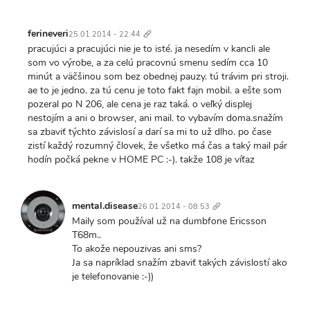
Trvalý
odkaz
ferineveri
25.01.2014 - 22:44
pracujúci a pracujúci nie je to isté. ja nesedím v kancli ale
som vo výrobe, a za celú pracovnú smenu sedím cca 10
minút a väčšinou som bez obednej pauzy. tú trávim pri stroji.
ae to je jedno. za tú cenu je toto fakt fajn mobil. a ešte som
pozeral po N 206, ale cena je raz taká. o veľký displej
nestojím a ani o browser, ani mail. to vybavím doma.snažím
sa zbaviť týchto závislosí a darí sa mi to už dlho. po čase
zistí každý rozumný človek, že všetko má čas a taký mail pár
hodín počká pekne v HOME PC :-). takže 108 je víťaz
Trvalý
odkaz
mental.disease
26.01.2014 - 08:53
Maily som používal už na dumbfone Ericsson
T68m..
To akože nepouzivas ani sms?
Ja sa napríklad snažím zbaviť takých závislostí ako
je telefonovanie :-))