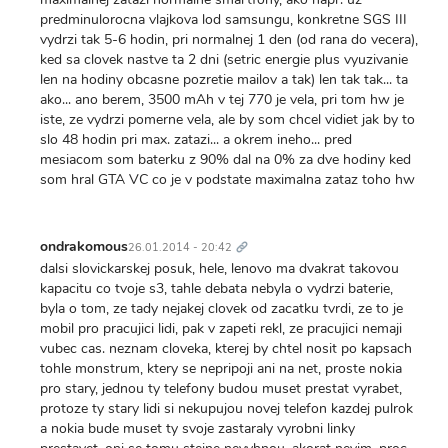
predminulorocna vlajkova lod samsungu, konkretne SGS III
vydrzi tak 5-6 hodin, pri normalnej 1 den (od rana do vecera),
ked sa clovek nastve ta 2 dni (setric energie plus vyuzivanie
len na hodiny obcasne pozretie mailov a tak) len tak tak... ta
ako... ano berem, 3500 mAh v tej 770 je vela, pri tom hw je
iste, ze vydrzi pomerne vela, ale by som chcel vidiet jak by to
slo 48 hodin pri max. zatazi... a okrem ineho... pred
mesiacom som baterku z 90% dal na 0% za dve hodiny ked
som hral GTA VC co je v podstate maximalna zataz toho hw
Trvalý
odkaz
ondrakomous
26.01.2014 - 20:42
dalsi slovickarskej posuk, hele, lenovo ma dvakrat takovou
kapacitu co tvoje s3, tahle debata nebyla o vydrzi baterie,
byla o tom, ze tady nejakej clovek od zacatku tvrdi, ze to je
mobil pro pracujici lidi, pak v zapeti rekl, ze pracujici nemaji
vubec cas. neznam cloveka, kterej by chtel nosit po kapsach
tohle monstrum, ktery se nepripoji ani na net, proste nokia
pro stary, jednou ty telefony budou muset prestat vyrabet,
protoze ty stary lidi si nekupujou novej telefon kazdej pulrok
a nokia bude muset ty svoje zastaraly vyrobni linky