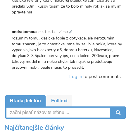
klasicke telefony ked v niektorej statistike som cital ze sa
predalo 50mil kusov tusim ze to bolo minuly rok ak sa mylim
opravte ma
Trvalý
odkaz
ondrakomous
26.01.2014 - 21:30
rozumim tomu, klasicka fobie z dotykace, ale nerozumim
tomu znaceni, je to chaoticke. mne by se libila nokia, ktera by
vypadala jako bleckberry q5, dobrou baterku, klavesnice,
dotykac 3-3,5palce barevny ips, cena kolem 200euro, prave
takovej model mi u nokie chybi, tak nejak si predstavuju
pracovni mobil. paule musis to prosadit.
Log in
to post comments
Hľadaj telefón
Fulltext
V
Najčítanejšie články