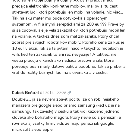
Toto su len tvoje pojmy a dojmy. Ak by si pracoval ako
predajca elektroniky konkretne mobilov, mal by si tu cest
stretavat ludi, ktori potrebuju len mobil na volanie, nic viac...
Tak na aku mater mu bude dotykovka s operacnym
systemom, wifi a inymi sereptickami za 200 eur??? Prave by
si sa cudoval, ale je vela zakaznikov, ktori potrebuju mobil len
na volanie. A taktiez dnes som mal zakaznika, ktory chcel
zobrat pre svojich robotnikov mobily, ktoreho cena za kus je
10 eur v akcii. Tak sa ta pytam, naco v takychto mobiloch je
wifi, ked ten zakaznik to ani raz nevyuzije? A taktiez, nie
vsetci pracuju v kancli ako riadiaca pracovna sila, ktora
porebuje push maily, datovy balik a podobne. Tak sa preber a
vrat do reality beznych ludi na slovensku a v cesku.
Trvalý
odkaz
Ľuboš Beňo
24.01.2014 - 22:28
DoubleG... ja sa neviem zbavit pocitu, ze on robi nejakeho
manazera pre google alebo priamo samsung (ked uz je na
samsungu tak zavisly) v cesku a tak vidi kazdeho jedneho
cloveka ako bohateho magora, ktory nevie co s peniazmi a
rovnako aj vsetky firmy vidi, ze maju penazi jak google,
microsoft alebo apple