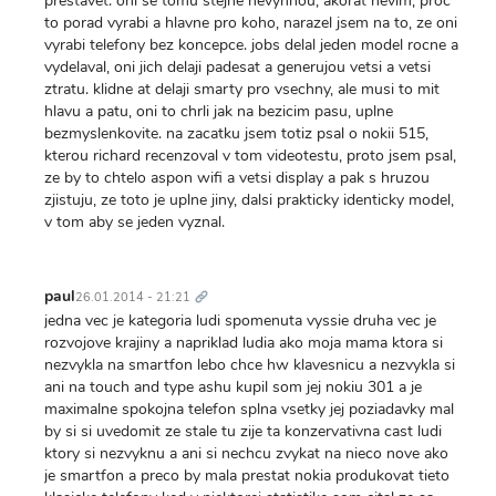
prestavet. oni se tomu stejne nevyhnou, akorat nevim, proc
to porad vyrabi a hlavne pro koho, narazel jsem na to, ze oni
vyrabi telefony bez koncepce. jobs delal jeden model rocne a
vydelaval, oni jich delaji padesat a generujou vetsi a vetsi
ztratu. klidne at delaji smarty pro vsechny, ale musi to mit
hlavu a patu, oni to chrli jak na bezicim pasu, uplne
bezmyslenkovite. na zacatku jsem totiz psal o nokii 515,
kterou richard recenzoval v tom videotestu, proto jsem psal,
ze by to chtelo aspon wifi a vetsi display a pak s hruzou
zjistuju, ze toto je uplne jiny, dalsi prakticky identicky model,
v tom aby se jeden vyznal.
Trvalý
odkaz
paul
26.01.2014 - 21:21
jedna vec je kategoria ludi spomenuta vyssie druha vec je
rozvojove krajiny a napriklad ludia ako moja mama ktora si
nezvykla na smartfon lebo chce hw klavesnicu a nezvykla si
ani na touch and type ashu kupil som jej nokiu 301 a je
maximalne spokojna telefon splna vsetky jej poziadavky mal
by si si uvedomit ze stale tu zije ta konzervativna cast ludi
ktory si nezvyknu a ani si nechcu zvykat na nieco nove ako
je smartfon a preco by mala prestat nokia produkovat tieto