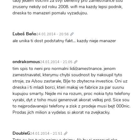
tady jedem vsichni za svy! benefity pro zamestnance sou
zruseny nekdy od roku 2008. wifi ma kazdy lepsi podnik,
dneska to manazeri pomalu vyzadujou.
Trvalý
odkaz
Ľuboš Beňo
24.01.2014 - 20:56
ale unika ti dost podstatny fakt... kazdy nieje manazer
Trvalý
odkaz
ondrakomous
24.01.2014 - 21:05
tim spis to neni pro normalni lidi/zamestnance. jenom
zamestnavatel, kterymu chybi soudnost by nakoupil tyto
stroje, za A/sou zastarale, B/je to zbytecna investice. Oni uz
dneska i ti mladi borci, kteri makaj ve fabrice za par susnu
kupujou smarty. Nejde mi na rozum, proc nokia tyto telefony
vyrabi, dyt z toho musi generovat akorat velkej prd. Sice sou
to nejprodavanejsi telefony a zisk z prodeje musi bejt 000nic.
Prodas jich milion a vydelas si akorat na zvejkacky.
Trvalý
odkaz
DoubleG
24.01.2014 - 21:51