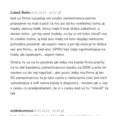
Trvalý
odkaz
Ľuboš Beňo
24.01.2014 - 20:07
ked uz firma vyzaduje od svojho zamestnanca perma
pripojenie na mail a pod. ta mu asi da ku vsetkemu tomu aj
nejaky datovy balik, ktory nieje 5 krat draha zalezitost, a
okrem toho... pri tej cene mobilu, co by si od toho chcel? ma
to vsetko nutne, aj ked ano maily na tom displeji nemozne
pohodlne prezerat, ale aspon nieco a pri tej cene je to dobra
vec pre firmy... aj ked ano, GPRS tiez nieje najvhodnejsie na
maily, ale opakujem... aspon nieco
Ondra, ty sa na to pozeras jak keby ma kazda firma prachy
na to dat kazdemu zamestnancovi lopatu za 500€ a este im
neviem co do nej napchat... ako pozri, keby ma firma aj len
50 zamestnancov ta je tato cesta o nehorazne cislo pre nich
vyhodnejsia a wifi nema kazdy k dispozicii... neviem jak u vas
v cesku co predpokladam, ze si v cesku ked uz tu "mluvíš" ta
tak
Trvalý
odkaz
ondrakomous
24.01.2014 - 20:45