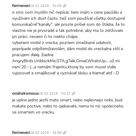
Trvalý
odkaz
ferineveri
26.01.2014 - 10:05
o sms som myslím nič nepísal. tiem mám v cene paušálu a
využívam ich dosť často. tiež som používal všetky dostupné
komunikačné"kanály", ale proste prišiel som do štádia, že to
vlastne nie je prvoradé a tak potrebné, aby ma to zdržovalo
pri práci. neviem či to niekto chápe.
vyberiem mobil z vrecka, pozriem zmeškané udalosti,
poprípade odpíšem/zavolám, dám mobil do vrecka/na stôl a
pracujem ďalej. žiadne
AngryBirds,UnblockMe,GTA,gTalk,Gmail,WhatsUp... už mi
není 20 :-)...a nemám frajerku,ktorej by som musel stále
vypisovať a smajlíkovať a vyznávať lásku a klamať atď :-D
Trvalý
odkaz
ondrakomous
26.01.2014 - 15:37
je uplne jedno jestli mate smart, nebo nejlevnejsi nokii, bud
makate poctive, nebo to ojebavate, nema to nic spolecneho
se smartem vo vrecku.
Trvalý
odkaz
ferineveri
26.01.2014 - 16:59