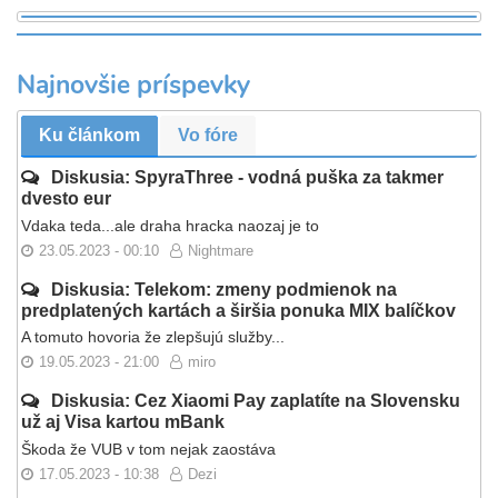
Najnovšie príspevky
Ku článkom
Vo fóre
Diskusia: SpyraThree - vodná puška za takmer
dvesto eur
Vdaka teda...ale draha hracka naozaj je to
23.05.2023 - 00:10
Nightmare
Diskusia: Telekom: zmeny podmienok na
predplatených kartách a širšia ponuka MIX balíčkov
A tomuto hovoria že zlepšujú služby...
19.05.2023 - 21:00
miro
Diskusia: Cez Xiaomi Pay zaplatíte na Slovensku
už aj Visa kartou mBank
Škoda že VUB v tom nejak zaostáva
17.05.2023 - 10:38
Dezi