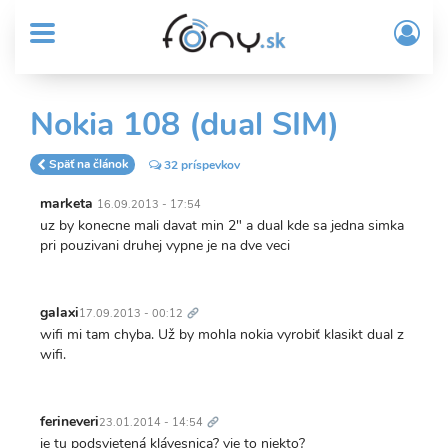
User
Skočiť
Prih
na
MENU
account
/
hlavný
Regi
menu
obsah
Sub
Nokia 108 (dual SIM)
Header
menu
Späť na článok
32 príspevkov
marketa
16.09.2013 - 17:54
uz by konecne mali davat min 2" a dual kde sa jedna simka
pri pouzivani druhej vypne je na dve veci
Trvalý
odkaz
galaxi
17.09.2013 - 00:12
wifi mi tam chyba. Už by mohla nokia vyrobiť klasikt dual z
wifi.
Trvalý
odkaz
ferineveri
23.01.2014 - 14:54
je tu podsvietená klávesnica? vie to niekto?