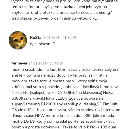
vyrobci ty telefony nedelaji pro lidi. pro koho ma byt vlastne
tento telefon urceny?-prvni otazka a neni jeho vyroba
zbytecna?-druha otazka. a preco se to nevola samsung?-
treti otazka. odpoved prosim jednou vetou, diky.
Trvalý
odkaz
RoSta
23.01.2014 - 21:30
ty si blázon :D
Trvalý
odkaz
ferineveri
24.01.2014 - 08:42
možno si zabudol na ľudí, ktorí trávia v práci takmer celý deň,
a ešte k tomu si nemôžu dovoliť v tej práci sa "hrať" s
mobilom. takže toto je presne mobil, ktorý spĺňa moje
kritériá. mal som v poslednej dobe viac tlačidlových mobilov,
Nokia E52(najlepší),Nokia C2-00(hlučná klávesnica),Nokia
6300(ťažká krava),Nokia 3120(vŕzgajúca potvora,ale
super)Samsung E1200(slabý reprák,pidi displej),SE Elm(wifi
OK,ale odišiel-biela obrazovka)...všetko stariny. takže teraz po
dlhšom čase NEW mobil v krabici a dual SIM (okrem teda
môjho LG L9, ktorý som predal po 4 masiacoch-šmykľavý
povrch a proste dotykovka). Takže to vsjo k Nokii 108 dual.