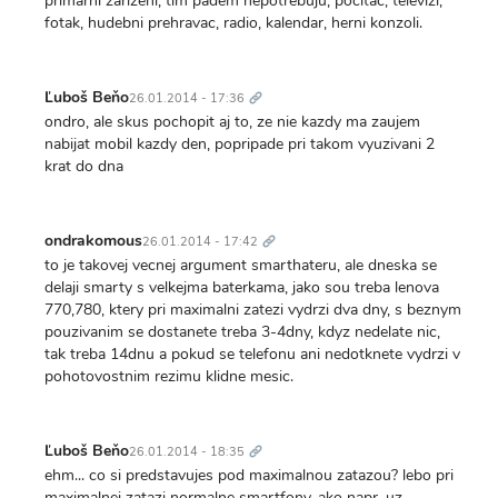
primarni zarizeni, tim padem nepotrebuju, pocitac, televizi,
fotak, hudebni prehravac, radio, kalendar, herni konzoli.
Trvalý
odkaz
Ľuboš Beňo
26.01.2014 - 17:36
ondro, ale skus pochopit aj to, ze nie kazdy ma zaujem
nabijat mobil kazdy den, popripade pri takom vyuzivani 2
krat do dna
Trvalý
odkaz
ondrakomous
26.01.2014 - 17:42
to je takovej vecnej argument smarthateru, ale dneska se
delaji smarty s velkejma baterkama, jako sou treba lenova
770,780, ktery pri maximalni zatezi vydrzi dva dny, s beznym
pouzivanim se dostanete treba 3-4dny, kdyz nedelate nic,
tak treba 14dnu a pokud se telefonu ani nedotknete vydrzi v
pohotovostnim rezimu klidne mesic.
Trvalý
odkaz
Ľuboš Beňo
26.01.2014 - 18:35
ehm... co si predstavujes pod maximalnou zatazou? lebo pri
maximalnej zatazi normalne smartfony, ako napr. uz