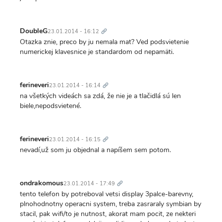
Trvalý
odkaz
DoubleG
23.01.2014 - 16:12
Otazka znie, preco by ju nemala mat? Ved podsvietenie
numerickej klavesnice je standardom od nepamäti.
Trvalý
odkaz
ferineveri
23.01.2014 - 16:14
na všetkých videách sa zdá, že nie je a tlačidlá sú len
biele,nepodsvietené.
Trvalý
odkaz
ferineveri
23.01.2014 - 16:15
nevadí,už som ju objednal a napíšem sem potom.
Trvalý
odkaz
ondrakomous
23.01.2014 - 17:49
tento telefon by potreboval vetsi display 3palce-barevny,
plnohodnotny operacni system, treba zasraraly symbian by
stacil, pak wifi/to je nutnost, akorat mam pocit, ze nekteri