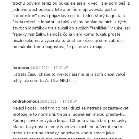
trochu poviem teraz od buka, ale asi aj k veci. išiel som peši z
jedného obchoďáku v lete a pri ňom opravovala partia
"robotníkov" novú príjazdovú cestu. Jeden starý bagrista a
štyria roboši s lopatou. a taký krásny pohľad na nich-z tých
štyroch lopaťákov traja ťukali do svojich "tehličiek" v ruke. asi
frajerky,manželky, kamoši, čo ja viem komu ťukali. proste
písali niekomu a vyzeralo to dosť smiešne. aj som zabrúsil
poznámku tomu bagristovi, že pisárov už majú...
Trvalý
odkaz
ferineveri
26.01.2014 - 17:01
...strata času, chápe to niekto? asi nie. aj ja som chcel veľké
tehly, ale som tu AJ BEZ NICH ;-)
Trvalý
odkaz
ondrakomous
26.01.2014 - 17:18
Nejaci kopaci, nad tim co maji druzi se netreba pozastavovat,
protoze je to normalni, treba si udelali jen malou prestavku.
Zadnej clovek nevydrzi kopat 10hodin v kuse bez prestavky.
Matus taky nosi tri smarty vo vreckach, no a. Vemte si to
treba z te druhe stranky, pouzivam jenom smart jako