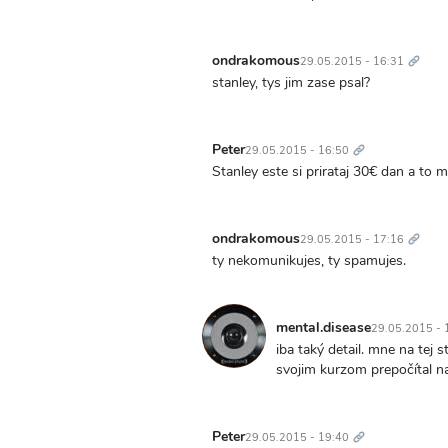
Trvalý
odkaz
ondrakomous
29.05.2015 - 16:31
stanley, tys jim zase psal?
Trvalý
odkaz
Peter
29.05.2015 - 16:50
Stanley este si prirataj 30€ dan a to 
Trvalý
odkaz
ondrakomous
29.05.2015 - 17:16
ty nekomunikujes, ty spamujes.
mental.disease
29.05.2015 - 
iba taký detail. mne na tej
svojim kurzom prepočítal 
Trvalý
odkaz
Peter
29.05.2015 - 19:40