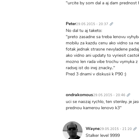
"urcite by som dal a aj dam prednost 
Trvalý
odkaz
Peter
29.05.2015 - 20:37
No dal tu aj taketo:
"preto zasadne sa treba lenovu vyhyba
mobilu za kazdu cenu ako vidno sa ne
fotak jednak strasne nevyladene pada
ako vidno ani updaty to vyriesit castok
mozno len rada vibe trochu vymyka z 
radsej ist do inej znacky.."
Pred 3 dnami v diskusii k P90 :)
Trvalý
odkaz
ondrakomous
29.05.2015 - 20:46
uci se naozaj rychlo, ten stenley. je j
prednou kamerou lenovo k3"
Tr
od
Wayne
29.05.2015 - 21:20
Stalker level 9999