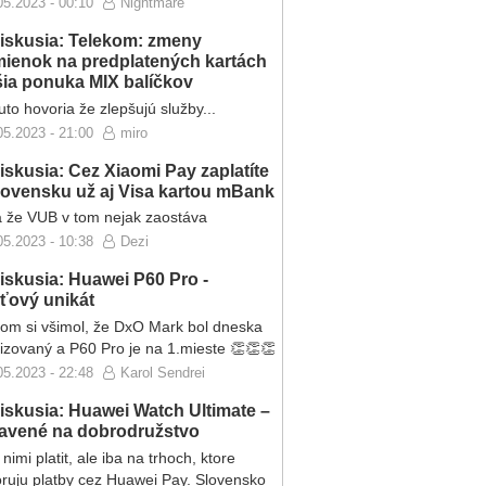
05.2023 - 00:10
Nightmare
iskusia: Telekom: zmeny
ienok na predplatených kartách
ršia ponuka MIX balíčkov
to hovoria že zlepšujú služby...
05.2023 - 21:00
miro
iskusia: Cez Xiaomi Pay zaplatíte
lovensku už aj Visa kartou mBank
 že VUB v tom nejak zaostáva
05.2023 - 10:38
Dezi
iskusia: Huawei P60 Pro -
eťový unikát
som si všimol, že DxO Mark bol dneska
lizovaný a P60 Pro je na 1.mieste 👏👏👏
05.2023 - 22:48
Karol Sendrei
iskusia: Huawei Watch Ultimate –
ravené na dobrodružstvo
nimi platit, ale iba na trhoch, ktore
ruju platby cez Huawei Pay. Slovensko