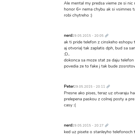
Ale mental my predsa vieme ze si nic 
honor 6+ nema chybu ak si vsimnes ta
robi chytreho :)
Trvalý
odkaz
nerd
29.05.2015 - 20:05
ak ti pride telefon z cinskeho eshopu t
aj otvoria) tak zaplatis dph, bud sa sa
:D..
dokonca sa moze stat ze daju telefon 
povedia ze to fake j tak bude zosrotov
Trvalý
odkaz
Peter
29.05.2015 - 20:11
Presne ako pises, teraz uz otvaraju h
prelepena paskou z colnej posty a pre
casy :(
Trvalý
odkaz
nerd
29.05.2015 - 20:27
ked uz pisete o stanleyho telefonoch t