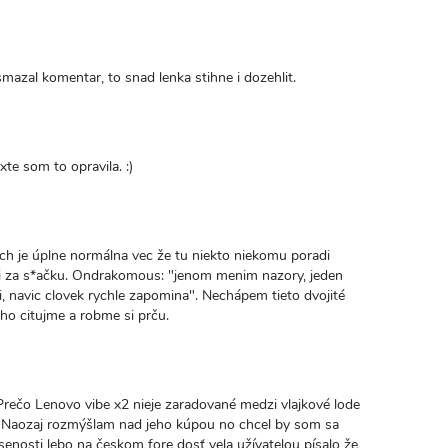
mazal komentar, to snad lenka stihne i dozehlit.
valý
kaz
xte som to opravila. :)
iách je úplne normálna vec že tu niekto niekomu poradi
ási za s*ačku. Ondrakomous: "jenom menim nazory, jeden
, navic clovek rychle zapomina". Nechápem tieto dvojité
yho citujme a robme si prču.
Prečo Lenovo vibe x2 nieje zaradované medzi vlajkové lode
 . Naozaj rozmýšlam nad jeho kúpou no chcel by som sa
enosti lebo na českom fore dosť vela užívatelou písalo že