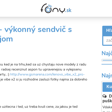
- výkonný sendvič s
Hľa
ejom
Najč
ku ked je na trhu,ked sa uz chystaju nove modely z radu
li radsej recenznut aspon tu upravenejsiu a vylepsenu
Naj
ty.. :)
http://www.gsmarena.com/lenovo_vibe_x2_pro-
je vibe x2 si ju rozhodne zasluzi fotky najma za dobreho
Ku
D
pušk
uzitecna i ted, uz treba kvuli cene, za jakou je ted
Vdaka