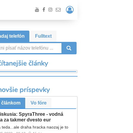
Prihlásiť
/
Registrácia
daj telefón
Fulltext
VYHĽADÁVANIE
ítanejšie články
novšie príspevky
 článkom
Vo fóre
iskusia: SpyraThree - vodná
a za takmer dvesto eur
 teda...ale draha hracka naozaj je to