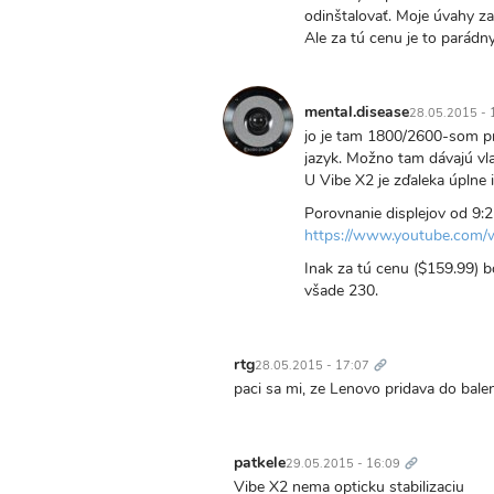
odinštalovať. Moje úvahy za
Ale za tú cenu je to parád
mental.disease
28.05.2015 - 
jo je tam 1800/2600-som pre
jazyk. Možno tam dávajú vla
U Vibe X2 je zďaleka úplne i
Porovnanie displejov od 9:2
https://www.youtube.com/
Inak za tú cenu ($159.99) b
všade 230.
Trvalý
odkaz
rtg
28.05.2015 - 17:07
paci sa mi, ze Lenovo pridava do baleni
Trvalý
odkaz
patkele
29.05.2015 - 16:09
Vibe X2 nema opticku stabilizaciu