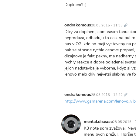
Doplnené! :)
Trvalý
odkaz
ondrakomous
28.05.2015 - 11:35
Diky za doplneni, som vasim fanusikom
neprodava, odhaduju to cca. na pul ro
nas v O2, kde ho maji vystaveny na pr
pak se strasne rychle cenove propadl,
dizajnove je fakt pekny, ma nadherny d
rychly reakce a dobre odladenej syst
jejich nadstavba je vyborna, kdyz si 
lenovo melo driv nejvetsi slabinu ve fo
Trvalý
odkaz
ondrakomous
28.05.2015 - 12:22
http://www.gsmarena.com/lenovo_vib
mental.disease
28.05.2015 - 
K3 note som zvažoval. Neva
menu bych prežul.. Horšie 