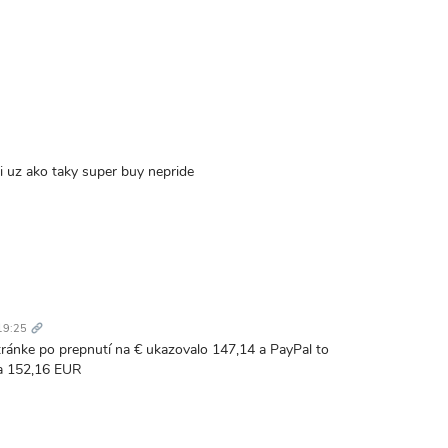
mi uz ako taky super buy nepride
Trvalý
odkaz
19:25
 stránke po prepnutí na € ukazovalo 147,14 a PayPal to
na 152,16 EUR