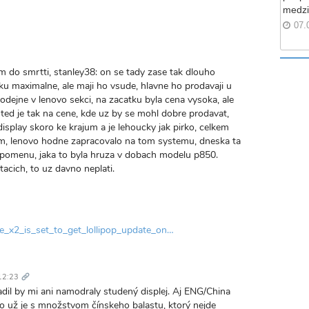
medzi
07.
 do smrtti, stanley38: on se tady zase tak dlouho
ku maximalne, ale maji ho vsude, hlavne ho prodavaji u
odejne v lenovo sekci, na zacatku byla cena vysoka, ale
 ted je tak na cene, kde uz by se mohl dobre prodavat,
isplay skoro ke krajum a je lehoucky jak pirko, celkem
em, lenovo hodne zapracovalo na tom systemu, dneska ta
vzpomenu, jaka to byla hruza v dobach modelu p850.
tacich, to uz davno neplati.
e_x2_is_set_to_get_lollipop_update_on…
Trvalý
odkaz
12:23
dil by mi ani namodraly studený displej. Aj ENG/China
to už je s množstvom čínskeho balastu, ktorý nejde