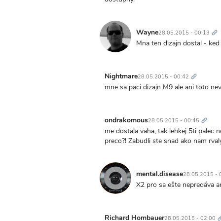
Tr
od
Wayne
28.05.2015 - 00:13
Mna ten dizajn dostal - ked
Trvalý
odkaz
Nightmare
28.05.2015 - 00:42
mne sa paci dizajn M9 ale ani toto nev
Trvalý
odkaz
ondrakomous
28.05.2015 - 00:45
me dostala vaha, tak lehkej 5ti pale
preco?! Zabudli ste snad ako nam rval
mental.disease
28.05.2015 - 
X2 pro sa ešte nepredáva an
T
Richard Hombauer
28.05.2015 - 02:00