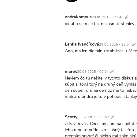
Trvalý
odkaz
ondrakomous
29.05.2015 - 21:40
dlouho sem se tak nezasmal. stenley s
Tr
od
Lenka Ivančíková
29.05.2015 - 22:04
Ano, ma len digitalnu stabilizaciu. V te
Trvalý
odkaz
marek
30.05.2015 - 00:24
Neviem čo tu riešite, v týchto diskus
kúpiť si fon,ktorý na druhý deň vyhl
den super, druhej den uz me to nebavi
metre, u ondru je to v pohode, stanle
Trvalý
odkaz
Scotty
30.07.2015 - 11:57
Zdravím vás. Chcel by som sa spýtať 
lebo mne to príde ako slušný telefon
predtým spýtať či niekto má sním skús