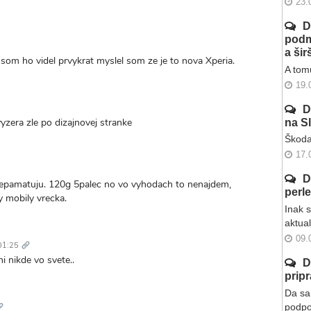
23.
D
valý
podm
kaz
a ši
 som ho videl prvykrat myslel som ze je to nova Xperia.
A tomu
19.
D
yzera zle po dizajnovej stranke
na S
Škoda
17.
D
c nepamatuju. 120g 5palec no vo vyhodach to nenajdem,
perl
y mobily vrecka.
Inak 
aktua
Trvalý
09.
odkaz
01:25
i nikde vo svete..
D
prip
rvalý
Da sa 
odkaz
podpo