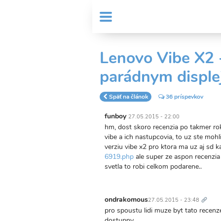
Skočiť
User
na
MENU
Sub
account
hlavný
Header
obsah
menu
menu
Lenovo Vibe X2 
parádnym displ
Späť na článok
36 príspevkov
funboy
27.05.2015 - 22:00
hm, dost skoro recenzia po takmer ro
vibe a ich nastupcovia, to uz ste moh
verziu vibe x2 pro ktora ma uz aj sd kar
6919.php
ale super ze aspon recenzia 
svetla to robi celkom podarene..
Trvalý
odkaz
ondrakomous
27.05.2015 - 23:48
pro spoustu lidi muze byt tato recenze 
dostupny.