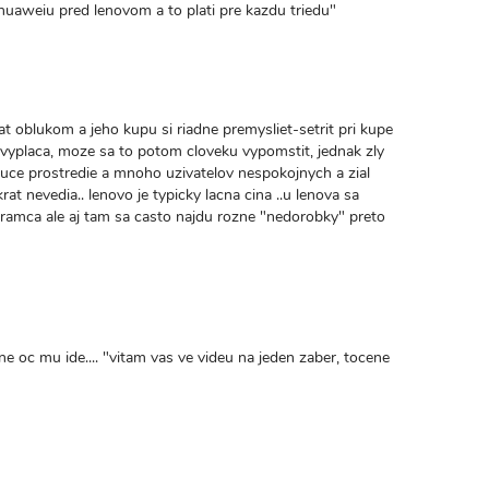
huaweiu pred lenovom a to plati pre kazdu triedu"
t oblukom a jeho kupu si riadne premysliet-setrit pri kupe
vyplaca, moze sa to potom cloveku vypomstit, jednak zly
juce prostredie a mnoho uzivatelov nespokojnych a zial
rat nevedia.. lenovo je typicky lacna cina ..u lenova sa
ramca ale aj tam sa casto najdu rozne "nedorobky" preto
asne oc mu ide.... "vitam vas ve videu na jeden zaber, tocene
valý
kaz