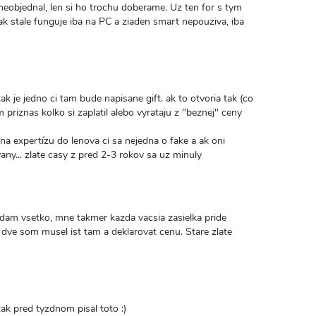
neobjednal, len si ho trochu doberame. Uz ten for s tym
k stale funguje iba na PC a ziaden smart nepouziva, iba
ak je jedno ci tam bude napisane gift. ak to otvoria tak (co
m priznas kolko si zaplatil alebo vyrataju z "beznej" ceny
na expertízu do lenova ci sa nejedna o fake a ak oni
any... zlate casy z pred 2-3 rokov sa uz minuly
adam vsetko, mne takmer kazda vacsia zasielka pride
 dve som musel ist tam a deklarovat cenu. Stare zlate
ak pred tyzdnom pisal toto :)