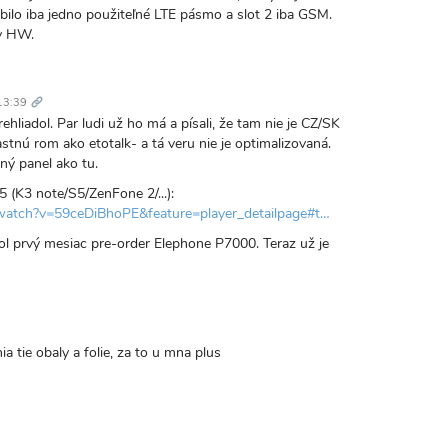
bilo iba jedno použiteľné LTE pásmo a slot 2 iba GSM.
ny HW.
Trvalý
odkaz
13:39
hliadol. Par ludi už ho má a písali, že tam nie je CZ/SK
stnú rom ako etotalk- a tá veru nie je optimalizovaná.
ný panel ako tu.
5 (K3 note/S5/ZenFone 2/...):
watch?v=59ceDiBhoPE&feature=player_detailpage#t…
ol prvý mesiac pre-order Elephone P7000. Teraz už je
a tie obaly a folie, za to u mna plus